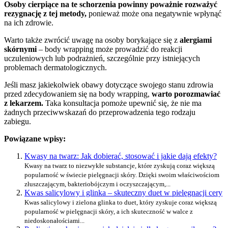
Osoby cierpiące na te schorzenia powinny poważnie rozważyć
rezygnację z tej metody,
ponieważ może ona negatywnie wpłynąć
na ich zdrowie.
Warto także zwrócić uwagę na osoby borykające się z
alergiami
skórnymi
– body wrapping może prowadzić do reakcji
uczuleniowych lub podrażnień, szczególnie przy istniejących
problemach dermatologicznych.
Jeśli masz jakiekolwiek obawy dotyczące swojego stanu zdrowia
przed zdecydowaniem się na body wrapping,
warto porozmawiać
z lekarzem.
Taka konsultacja pomoże upewnić się, że nie ma
żadnych przeciwwskazań do przeprowadzenia tego rodzaju
zabiegu.
Powiązane wpisy:
Kwasy na twarz: Jak dobierać, stosować i jakie dają efekty?
Kwasy na twarz to niezwykłe substancje, które zyskują coraz większą
popularność w świecie pielęgnacji skóry. Dzięki swoim właściwościom
złuszczającym, bakteriobójczym i oczyszczającym,...
Kwas salicylowy i glinka – skuteczny duet w pielęgnacji cery
Kwas salicylowy i zielona glinka to duet, który zyskuje coraz większą
popularność w pielęgnacji skóry, a ich skuteczność w walce z
niedoskonałościami...