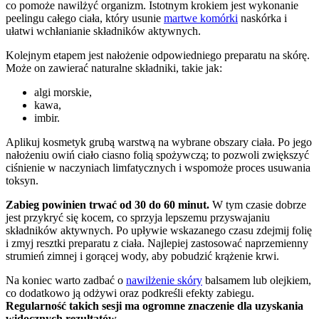
co pomoże nawilżyć organizm. Istotnym krokiem jest wykonanie
peelingu całego ciała, który usunie
martwe komórki
naskórka i
ułatwi wchłanianie składników aktywnych.
Kolejnym etapem jest nałożenie odpowiedniego preparatu na skórę.
Może on zawierać naturalne składniki, takie jak:
algi morskie,
kawa,
imbir.
Aplikuj kosmetyk grubą warstwą na wybrane obszary ciała. Po jego
nałożeniu owiń ciało ciasno folią spożywczą; to pozwoli zwiększyć
ciśnienie w naczyniach limfatycznych i wspomoże proces usuwania
toksyn.
Zabieg powinien trwać od 30 do 60 minut.
W tym czasie dobrze
jest przykryć się kocem, co sprzyja lepszemu przyswajaniu
składników aktywnych. Po upływie wskazanego czasu zdejmij folię
i zmyj resztki preparatu z ciała. Najlepiej zastosować naprzemienny
strumień zimnej i gorącej wody, aby pobudzić krążenie krwi.
Na koniec warto zadbać o
nawilżenie skóry
balsamem lub olejkiem,
co dodatkowo ją odżywi oraz podkreśli efekty zabiegu.
Regularność takich sesji ma ogromne znaczenie dla uzyskania
widocznych rezultatów.