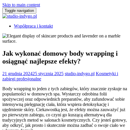
Skip to main content
Toggle navigation
Współpraca i kontakt
Jak wykonać domowy body wrapping i
osiągnąć najlepsze efekty?
21 grudnia 2024
25 stycznia 2025
studio-indygo.pl
Kosmetyki i
zabiegi profesjonalne
Body wrapping to jeden z tych zabiegów, który znacznie zyskuje na
popularności w domowych spa. Wystarczy odrobina folii
spożywczej oraz odpowiednich preparatów, aby zafundować sobie
intensywną pielęgnację ciała, która wspiera detoksykację i
ujędrnienie skóry. Ciekawostką jest, że efekty można zauważyć już
po pierwszym zabiegu, co czyni go kuszącą alternatywą dla
tradycyjnych metod w salonach kosmetycznych. Czy jesteś gotowy,
aby odkryć, jak prosto i skutecznie można zadbać o swoje ciało we