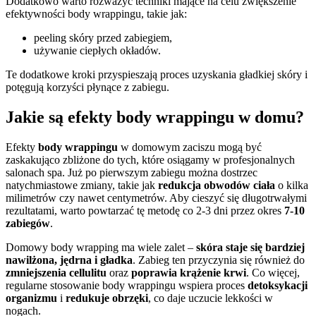
Dodatkowo warto rozważyć techniki mające na celu zwiększenie
efektywności body wrappingu, takie jak:
peeling skóry przed zabiegiem,
używanie ciepłych okładów.
Te dodatkowe kroki przyspieszają proces uzyskania gładkiej skóry i
potęgują korzyści płynące z zabiegu.
Jakie są efekty body wrappingu w domu?
Efekty
body wrappingu
w domowym zaciszu mogą być
zaskakująco zbliżone do tych, które osiągamy w profesjonalnych
salonach spa. Już po pierwszym zabiegu można dostrzec
natychmiastowe zmiany, takie jak
redukcja obwodów ciała
o kilka
milimetrów czy nawet centymetrów. Aby cieszyć się długotrwałymi
rezultatami, warto powtarzać tę metodę co 2-3 dni przez okres
7-10
zabiegów
.
Domowy body wrapping ma wiele zalet –
skóra staje się bardziej
nawilżona, jędrna i gładka
. Zabieg ten przyczynia się również do
zmniejszenia cellulitu
oraz
poprawia krążenie krwi
. Co więcej,
regularne stosowanie body wrappingu wspiera proces
detoksykacji
organizmu
i
redukuje obrzęki
, co daje uczucie lekkości w
nogach.