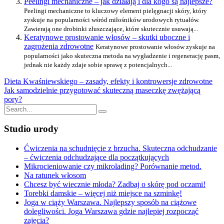
Peelingi mechaniczne – jak działają i dla kogo są najlepsze?
Peelingi mechaniczne to kluczowy element pielęgnacji skóry, który
zyskuje na popularności wśród miłośników urodowych rytuałów.
Zawierają one drobinki złuszczające, które skutecznie usuwają...
Keratynowe prostowanie włosów – skutki uboczne i
zagrożenia zdrowotne
Keratynowe prostowanie włosów zyskuje na
popularności jako skuteczna metoda na wygładzenie i regenerację pasm,
jednak nie każdy zdaje sobie sprawę z potencjalnych...
Nawigacja
Dieta Kwaśniewskiego – zasady, efekty i kontrowersje zdrowotne
Jak samodzielnie przygotować skuteczną maseczkę zwężającą
wpisu
pory?
Search
for:
Studio urody
Ćwiczenia na schudnięcie z brzucha. Skuteczna odchudzanie
– ćwiczenia odchudzające dla początkujących
Mikrocieniowanie czy mikrolading? Porównanie metod.
Na ratunek włosom
Chcesz być wiecznie młoda? Zadbaj o skórę pod oczami!
Torebki damskie – więcej niż miejsce na szminkę!
Joga w ciąży Warszawa. Najlepszy sposób na ciążowe
dolegliwości. Joga Warszawa gdzie najlepiej rozpocząć
zajęcia?