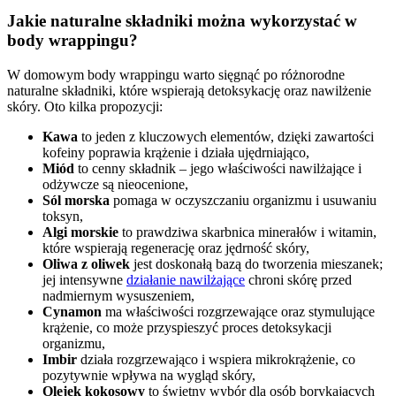
Jakie naturalne składniki można wykorzystać w
body wrappingu?
W domowym body wrappingu warto sięgnąć po różnorodne
naturalne składniki, które wspierają detoksykację oraz nawilżenie
skóry. Oto kilka propozycji:
Kawa
to jeden z kluczowych elementów, dzięki zawartości
kofeiny poprawia krążenie i działa ujędrniająco,
Miód
to cenny składnik – jego właściwości nawilżające i
odżywcze są nieocenione,
Sól morska
pomaga w oczyszczaniu organizmu i usuwaniu
toksyn,
Algi morskie
to prawdziwa skarbnica minerałów i witamin,
które wspierają regenerację oraz jędrność skóry,
Oliwa z oliwek
jest doskonałą bazą do tworzenia mieszanek;
jej intensywne
działanie nawilżające
chroni skórę przed
nadmiernym wysuszeniem,
Cynamon
ma właściwości rozgrzewające oraz stymulujące
krążenie, co może przyspieszyć proces detoksykacji
organizmu,
Imbir
działa rozgrzewająco i wspiera mikrokrążenie, co
pozytywnie wpływa na wygląd skóry,
Olejek kokosowy
to świetny wybór dla osób borykających