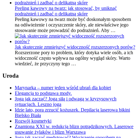
Peeling kawowy na twarz: jak stosować, by uniknąć
podrażnień i zadbać o delikatną skórę
Peeling kawowy na twarz może być doskonałym sposobem
na odświeżenie i oczyszczenie skóry, ale niewłaściwe jego
stosowanie może prowadzić do podrażnień. Aby …
Jak skutecznie zmniejszyć widoczność rozszerzonych porów?
Rozszerzone pory to problem, który dotyka wiele osób, a ich
widoczność często wpływa na ogólny wygląd skóry. Warto
wiedzieć, że przyczyny tego …
Uroda
Marynarka – numer jeden wśród ubrań dla kobiet
Elegancja to podstawa mody.
Joga jak zacząć? Joga siłą i odwagą w kryzysowych
sytuacjach. Leszno joga
Idzie lato, pora zrzucić kożuszek. Depilacja laserowa bikini
Bielsko Biała
Rozwój kosmetyki
Znamiona XXI w. redukcja blizn potrądzikowych. Laserowe
usuwanie żylaków i blizn Warszawa
Joga jak zacząć medytować? Wyciszenie sposobem na