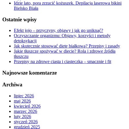
Idzie lato, pora zrzucić kożuszek. Depilacja laserowa bikini
Bielsko Biała
Ostatnie wpisy
Efekt jojo – przyczyny, objawy i jak go uniknąć?
Oczyszczanie organizmu: Objawy, korzyści i metody
detoksykacji
Jak skutecznie stosować dietę białkową? Przepisy i zasady
Jakie tłuszcze spożywać w diecie? Rola i zdrowe źródła
tłuszczu
Przepisy na zdrowe ciasta i ciasteczka – smacznie i fit
Najnowsze komentarze
Archiwa
lipiec 2026
maj 2026
kwiecień 2026
marzec 2026
luty 2026
styczeń 2026
grudzień 2025