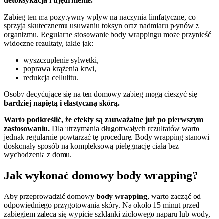
detoksykacja i ujędrnienie.
Zabieg ten ma pozytywny wpływ na naczynia limfatyczne, co
sprzyja skutecznemu usuwaniu toksyn oraz nadmiaru płynów z
organizmu. Regularne stosowanie body wrappingu może przynieść
widoczne rezultaty, takie jak:
wyszczuplenie sylwetki,
poprawa krążenia krwi,
redukcja cellulitu.
Osoby decydujące się na ten domowy zabieg mogą cieszyć się
bardziej napiętą i elastyczną skórą.
Warto podkreślić, że efekty są zauważalne już po pierwszym
zastosowaniu.
Dla utrzymania długotrwałych rezultatów warto
jednak regularnie powtarzać tę procedurę. Body wrapping stanowi
doskonały sposób na kompleksową pielęgnację ciała bez
wychodzenia z domu.
Jak wykonać domowy body wrapping?
Aby przeprowadzić domowy
body wrapping
, warto zacząć od
odpowiedniego przygotowania skóry. Na około 15 minut przed
zabiegiem zaleca się wypicie szklanki ziołowego naparu lub wody,