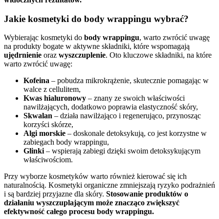
Jakie kosmetyki do body wrappingu wybrać?
Wybierając kosmetyki do
body wrappingu
, warto zwrócić uwagę
na produkty bogate w aktywne składniki, które wspomagają
ujędrnienie
oraz
wyszczuplenie
. Oto kluczowe składniki, na które
warto zwrócić uwagę:
Kofeina
– pobudza mikrokrążenie, skutecznie pomagając w
walce z cellulitem,
Kwas hialuronowy
– znany ze swoich właściwości
nawilżających, dodatkowo poprawia elastyczność skóry,
Skwalan
– działa nawilżająco i regenerująco, przynosząc
korzyści skórze,
Algi morskie
– doskonale detoksykują, co jest korzystne w
zabiegach body wrappingu,
Glinki
– wspierają zabiegi dzięki swoim detoksykującym
właściwościom.
Przy wyborze kosmetyków warto również kierować się ich
naturalnością. Kosmetyki organiczne zmniejszają ryzyko podrażnień
i są bardziej przyjazne dla skóry.
Stosowanie produktów o
działaniu wyszczuplającym może znacząco zwiększyć
efektywność całego procesu body wrappingu.