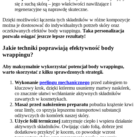
się z suchą skórą – jego właściwości nawilżające i
regeneracyjne są naprawdę skuteczne.
Dzięki możliwości łączenia tych składników w różne kompozycje
można je dostosować do indywidualnych potrzeb skóry oraz
oczekiwanych efektów body wrappingu.
Taka personalizacja
pozwala osiągać jeszcze lepsze rezultaty!
Jakie techniki poprawiają efektywność body
wrappingu?
Aby maksymalnie wykorzystać potencjał body wrappingu,
warto skorzystać z kilku sprawdzonych strategii.
Wykonanie
peelingu mechanicznego
przed zabiegiem to
kluczowy krok, dzięki któremu usuniemy martwy naskórek,
co znacznie ułatwi wchłanianie aktywnych składników
zawartych w kosmetykach.
Masaż przed nałożeniem preparatu
pobudza krążenie krwi
oraz limfy, co sprzyja lepszemu transportowi substancji
odżywczych do komórek naszej skóry.
Użycie folii termicznej
zatrzymuje ciepło i wspiera działanie
aktywnych składników. Owijając ciało folią, dobrze jest
dodatkowo przykryć je kocem, co powoduje wzrost