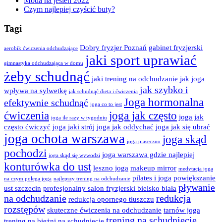
Moda na jesień 2022
Czym najlepiej czyścić buty?
Tagi
Dobry fryzjer Poznań
gabinet fryzjerski
aerobik ćwiczenia odchudzające
jaki sport uprawiać
gimnastyka odchudzająca w domu
żeby schudnąć
jaki trening na odchudzanie
jak joga
jak szybko i
wpływa na sylwetkę
jak schudnąć dieta i ćwiczenia
Joga hormonalna
efektywnie schudnąć
joga co to jest
ćwiczenia
joga jak często
joga jak
joga ile razy w tygodniu
często ćwiczyć
joga jaki strój
joga jak oddychać
joga jak się ubrać
joga ochota warszawa
joga skąd
joga piaseczno
pochodzi
joga warszawa gdzie najlepiej
joga skąd się wywodzi
konturówka do ust
leszno joga
makeup mirror
medytacja joga
pilates i joga
powiększanie
na czym polega joga
najlepszy trening na odchudzanie
pływanie
ust szczecin
profesjonalny salon fryzjerski bielsko biała
na odchudzanie
redukcja
redukcja opornego tłuszczu
rozstępów
skuteczne ćwiczenia na odchudzanie
tarnów joga
trening na schudnięcie
trening na bieżni na schudnięcie