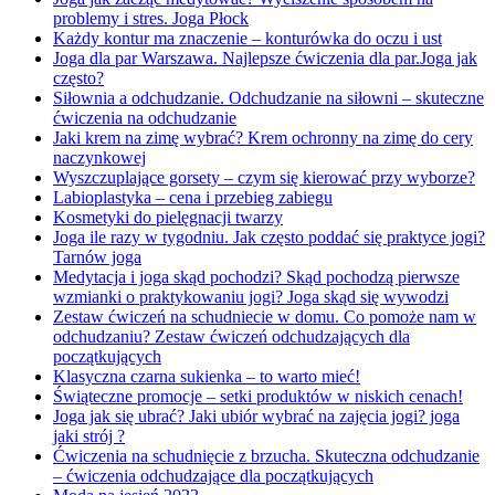
problemy i stres. Joga Płock
Każdy kontur ma znaczenie – konturówka do oczu i ust
Joga dla par Warszawa. Najlepsze ćwiczenia dla par.Joga jak
często?
Siłownia a odchudzanie. Odchudzanie na siłowni – skuteczne
ćwiczenia na odchudzanie
Jaki krem na zimę wybrać? Krem ochronny na zimę do cery
naczynkowej
Wyszczuplające gorsety – czym się kierować przy wyborze?
Labioplastyka – cena i przebieg zabiegu
Kosmetyki do pielęgnacji twarzy
Joga ile razy w tygodniu. Jak często poddać się praktyce jogi?
Tarnów joga
Medytacja i joga skąd pochodzi? Skąd pochodzą pierwsze
wzmianki o praktykowaniu jogi? Joga skąd się wywodzi
Zestaw ćwiczeń na schudniecie w domu. Co pomoże nam w
odchudzaniu? Zestaw ćwiczeń odchudzających dla
początkujących
Klasyczna czarna sukienka – to warto mieć!
Świąteczne promocje – setki produktów w niskich cenach!
Joga jak się ubrać? Jaki ubiór wybrać na zajęcia jogi? joga
jaki strój ?
Ćwiczenia na schudnięcie z brzucha. Skuteczna odchudzanie
– ćwiczenia odchudzające dla początkujących