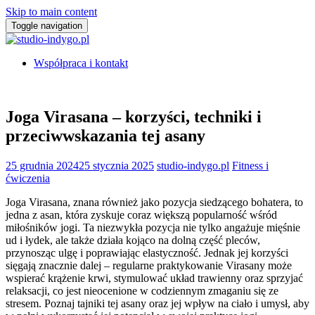
Skip to main content
Toggle navigation
Współpraca i kontakt
Joga Virasana – korzyści, techniki i
przeciwwskazania tej asany
25 grudnia 2024
25 stycznia 2025
studio-indygo.pl
Fitness i
ćwiczenia
Joga Virasana, znana również jako pozycja siedzącego bohatera, to
jedna z asan, która zyskuje coraz większą popularność wśród
miłośników jogi. Ta niezwykła pozycja nie tylko angażuje mięśnie
ud i łydek, ale także działa kojąco na dolną część pleców,
przynosząc ulgę i poprawiając elastyczność. Jednak jej korzyści
sięgają znacznie dalej – regularne praktykowanie Virasany może
wspierać krążenie krwi, stymulować układ trawienny oraz sprzyjać
relaksacji, co jest nieocenione w codziennym zmaganiu się ze
stresem. Poznaj tajniki tej asany oraz jej wpływ na ciało i umysł, aby