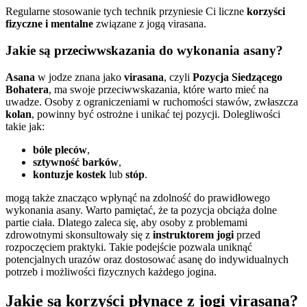
Regularne stosowanie tych technik przyniesie Ci liczne
korzyści
fizyczne i mentalne
związane z jogą virasana.
Jakie są przeciwwskazania do wykonania asany?
Asana
w jodze znana jako
virasana
, czyli
Pozycja Siedzącego
Bohatera
, ma swoje przeciwwskazania, które warto mieć na
uwadze. Osoby z ograniczeniami w ruchomości stawów, zwłaszcza
kolan
, powinny być ostrożne i unikać tej pozycji. Dolegliwości
takie jak:
bóle pleców
,
sztywność barków
,
kontuzje kostek
lub
stóp
.
mogą także znacząco wpłynąć na zdolność do prawidłowego
wykonania asany. Warto pamiętać, że ta pozycja obciąża dolne
partie ciała. Dlatego zaleca się, aby osoby z problemami
zdrowotnymi skonsultowały się z
instruktorem jogi
przed
rozpoczęciem praktyki. Takie podejście pozwala uniknąć
potencjalnych urazów oraz dostosować asanę do indywidualnych
potrzeb i możliwości fizycznych każdego jogina.
Jakie są korzyści płynące z jogi virasana?