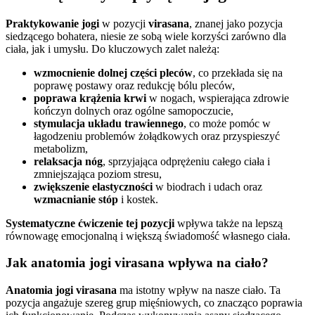
Praktykowanie jogi
w pozycji
virasana
, znanej jako pozycja
siedzącego bohatera, niesie ze sobą wiele korzyści zarówno dla
ciała, jak i umysłu. Do kluczowych zalet należą:
wzmocnienie dolnej części pleców
, co przekłada się na
poprawę postawy oraz redukcję bólu pleców,
poprawa krążenia krwi
w nogach, wspierająca zdrowie
kończyn dolnych oraz ogólne samopoczucie,
stymulacja układu trawiennego
, co może pomóc w
łagodzeniu problemów żołądkowych oraz przyspieszyć
metabolizm,
relaksacja nóg
, sprzyjająca odprężeniu całego ciała i
zmniejszająca poziom stresu,
zwiększenie elastyczności
w biodrach i udach oraz
wzmacnianie stóp
i kostek.
Systematyczne ćwiczenie tej pozycji
wpływa także na lepszą
równowagę emocjonalną i większą świadomość własnego ciała.
Jak anatomia jogi virasana wpływa na ciało?
Anatomia jogi virasana
ma istotny wpływ na nasze ciało. Ta
pozycja angażuje szereg grup mięśniowych, co znacząco poprawia