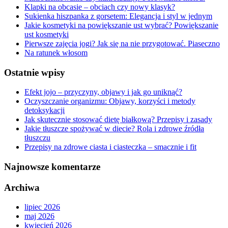
Klapki na obcasie – obciach czy nowy klasyk?
Sukienka hiszpanka z gorsetem: Elegancja i styl w jednym
Jakie kosmetyki na powiększanie ust wybrać? Powiększanie
ust kosmetyki
Pierwsze zajęcia jogi? Jak się na nie przygotować. Piaseczno
Na ratunek włosom
Ostatnie wpisy
Efekt jojo – przyczyny, objawy i jak go uniknąć?
Oczyszczanie organizmu: Objawy, korzyści i metody
detoksykacji
Jak skutecznie stosować dietę białkową? Przepisy i zasady
Jakie tłuszcze spożywać w diecie? Rola i zdrowe źródła
tłuszczu
Przepisy na zdrowe ciasta i ciasteczka – smacznie i fit
Najnowsze komentarze
Archiwa
lipiec 2026
maj 2026
kwiecień 2026