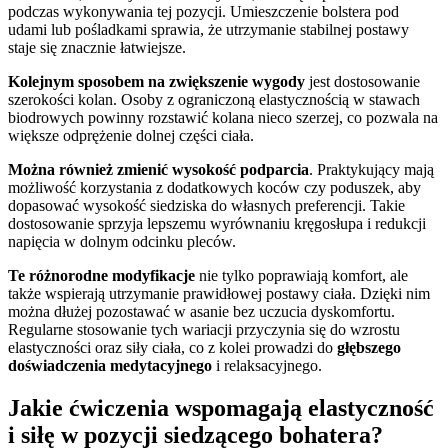
podczas wykonywania tej pozycji. Umieszczenie bolstera pod
udami lub pośladkami sprawia, że utrzymanie stabilnej postawy
staje się znacznie łatwiejsze.
Kolejnym sposobem na zwiększenie wygody
jest dostosowanie
szerokości kolan. Osoby z ograniczoną elastycznością w stawach
biodrowych powinny rozstawić kolana nieco szerzej, co pozwala na
większe odprężenie dolnej części ciała.
Można również zmienić wysokość podparcia
. Praktykujący mają
możliwość korzystania z dodatkowych koców czy poduszek, aby
dopasować wysokość siedziska do własnych preferencji. Takie
dostosowanie sprzyja lepszemu wyrównaniu kręgosłupa i redukcji
napięcia w dolnym odcinku pleców.
Te różnorodne modyfikacje
nie tylko poprawiają komfort, ale
także wspierają utrzymanie prawidłowej postawy ciała. Dzięki nim
można dłużej pozostawać w asanie bez uczucia dyskomfortu.
Regularne stosowanie tych wariacji przyczynia się do wzrostu
elastyczności oraz siły ciała, co z kolei prowadzi do
głębszego
doświadczenia medytacyjnego
i relaksacyjnego.
Jakie ćwiczenia wspomagają elastyczność
i siłę w pozycji siedzącego bohatera?