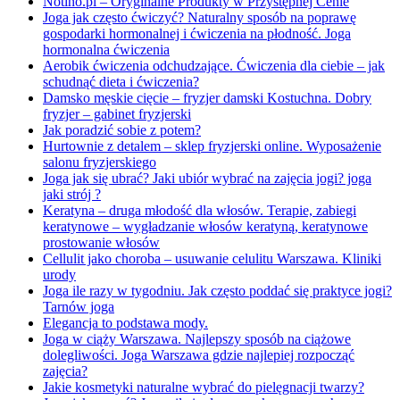
Notino.pl – Oryginalne Produkty w Przystępnej Cenie
Joga jak często ćwiczyć? Naturalny sposób na poprawę
gospodarki hormonalnej i ćwiczenia na płodność. Joga
hormonalna ćwiczenia
Aerobik ćwiczenia odchudzające. Ćwiczenia dla ciebie – jak
schudnąć dieta i ćwiczenia?
Damsko męskie cięcie – fryzjer damski Kostuchna. Dobry
fryzjer – gabinet fryzjerski
Jak poradzić sobie z potem?
Hurtownie z detalem – sklep fryzjerski online. Wyposażenie
salonu fryzjerskiego
Joga jak się ubrać? Jaki ubiór wybrać na zajęcia jogi? joga
jaki strój ?
Keratyna – druga młodość dla włosów. Terapie, zabiegi
keratynowe – wygładzanie włosów keratyną, keratynowe
prostowanie włosów
Cellulit jako choroba – usuwanie celulitu Warszawa. Kliniki
urody
Joga ile razy w tygodniu. Jak często poddać się praktyce jogi?
Tarnów joga
Elegancja to podstawa mody.
Joga w ciąży Warszawa. Najlepszy sposób na ciążowe
dolegliwości. Joga Warszawa gdzie najlepiej rozpocząć
zajęcia?
Jakie kosmetyki naturalne wybrać do pielęgnacji twarzy?