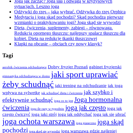
Joga jak zacząć? Joga siłą i odwagą w kryzysowych
sytuacjach. Leszno joga
Odżywki do rzęs – jaką wybrać. Odżywka do rzęs Orphica
Medytacja i joga skąd pochodzi? Skąd pochodzą pierwsze
wzmianki o praktykowaniu jogi? Joga skąd się wywodzi
Dieta, ćwiczenia, suplementy, zabiegi – równowaga.
Redukcja opornego tłuszczu: najlepszy spalacz tłuszczu dla
kobiet. Dieta na redukcje tkanki tłuszczowej
Klapki na obcasie – obciach czy nowy klasyk?
Tagi
Dobry fryzjer Poznań
gabinet fryzjerski
aerobik ćwiczenia odchudzające
jaki sport uprawiać
gimnastyka odchudzająca w domu
żeby schudnąć
jaki trening na odchudzanie
jak joga
jak szybko i
wpływa na sylwetkę
jak schudnąć dieta i ćwiczenia
Joga hormonalna
efektywnie schudnąć
joga co to jest
ćwiczenia
joga jak często
joga jak
joga ile razy w tygodniu
często ćwiczyć
joga jaki strój
joga jak oddychać
joga jak się ubrać
joga ochota warszawa
joga skąd
joga piaseczno
pochodzi
joga warszawa gdzie najlepiej
joga skąd się wywodzi