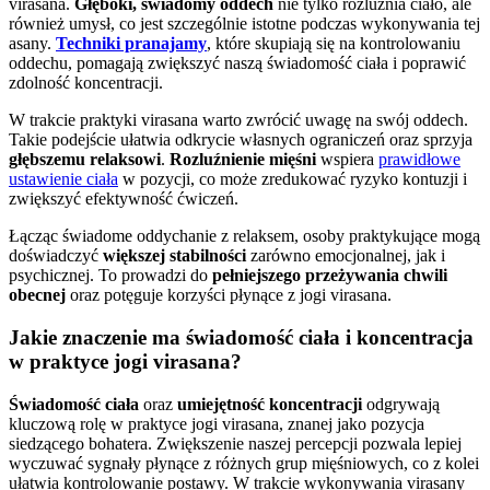
virasana.
Głęboki, świadomy oddech
nie tylko rozluźnia ciało, ale
również umysł, co jest szczególnie istotne podczas wykonywania tej
asany.
Techniki pranajamy
, które skupiają się na kontrolowaniu
oddechu, pomagają zwiększyć naszą świadomość ciała i poprawić
zdolność koncentracji.
W trakcie praktyki virasana warto zwrócić uwagę na swój oddech.
Takie podejście ułatwia odkrycie własnych ograniczeń oraz sprzyja
głębszemu relaksowi
.
Rozluźnienie mięśni
wspiera
prawidłowe
ustawienie ciała
w pozycji, co może zredukować ryzyko kontuzji i
zwiększyć efektywność ćwiczeń.
Łącząc świadome oddychanie z relaksem, osoby praktykujące mogą
doświadczyć
większej stabilności
zarówno emocjonalnej, jak i
psychicznej. To prowadzi do
pełniejszego przeżywania chwili
obecnej
oraz potęguje korzyści płynące z jogi virasana.
Jakie znaczenie ma świadomość ciała i koncentracja
w praktyce jogi virasana?
Świadomość ciała
oraz
umiejętność koncentracji
odgrywają
kluczową rolę w praktyce jogi virasana, znanej jako pozycja
siedzącego bohatera. Zwiększenie naszej percepcji pozwala lepiej
wyczuwać sygnały płynące z różnych grup mięśniowych, co z kolei
ułatwia kontrolowanie postawy. W trakcie wykonywania virasany