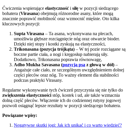
Ćwiczenia wspierające
elastyczność
i
siłę
w pozycji siedzącego
bohatera (
Virasana
) obejmują różnorodne asany, które mogą
znacznie poprawić mobilność oraz wzmocnić mięśnie. Oto kilka
kluczowych pozycji:
Supta Virasana
– Ta asana, wykonywana na plecach,
umożliwia głębsze rozciągnięcie nóg oraz otwarcie bioder.
Dzięki niej stopy i kostki zyskują na elastyczności,
Trikonasana (pozycja trójkąta)
– W tej pozie rozciągane są
boczne partie ciała, a nogi i kręgosłup nabierają siły.
Dodatkowo, Trikonasana poprawia równowagę,
Adho Mukha Savasana (
pozycja psa
z głową w dół)
–
Angażuje całe ciało, ze szczególnym uwzględnieniem dolnej
części pleców oraz nóg. To ważny element dla stabilności
podczas praktyki Virasany.
Regularne wykonywanie tych ćwiczeń przyczynia się nie tylko do
zwiększenia elastyczności
stóp, kostek i ud, ale także wzmacnia
dolną część pleców. Włączenie ich do codziennej rutyny jogowej
pozwoli osiągnąć lepsze rezultaty w pozycji siedzącego bohatera.
Powiązane wpisy:
Negatywne skutki jogi: Jak ich unikać i co warto wiedzieć?