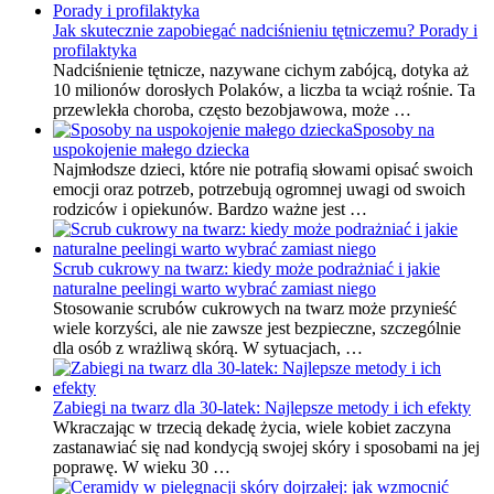
Jak skutecznie zapobiegać nadciśnieniu tętniczemu? Porady i
profilaktyka
Nadciśnienie tętnicze, nazywane cichym zabójcą, dotyka aż
10 milionów dorosłych Polaków, a liczba ta wciąż rośnie. Ta
przewlekła choroba, często bezobjawowa, może …
Sposoby na
uspokojenie małego dziecka
Najmłodsze dzieci, które nie potrafią słowami opisać swoich
emocji oraz potrzeb, potrzebują ogromnej uwagi od swoich
rodziców i opiekunów. Bardzo ważne jest …
Scrub cukrowy na twarz: kiedy może podrażniać i jakie
naturalne peelingi warto wybrać zamiast niego
Stosowanie scrubów cukrowych na twarz może przynieść
wiele korzyści, ale nie zawsze jest bezpieczne, szczególnie
dla osób z wrażliwą skórą. W sytuacjach, …
Zabiegi na twarz dla 30-latek: Najlepsze metody i ich efekty
Wkraczając w trzecią dekadę życia, wiele kobiet zaczyna
zastanawiać się nad kondycją swojej skóry i sposobami na jej
poprawę. W wieku 30 …