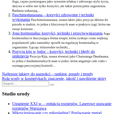
Joga, często postrzegana jako synonim relaksu i zdrowego stylu życia,
skrywa w sobie nie tylko korzyści, ale także potencjalne zagrożenia.
Badania wskazują,...
Paschimottanasana – korzyści zdrowotne i techniki
wykonania
Paschimottanasana, znana także jako pozycja skłonu do
przodu w siadzie, to jedna z kluczowych asan w praktyce jogi, która ma
swoje korzenie...
Joga hormonalna: korzyści, techniki i przeciwwskazania
Joga
hormonalna to fascynująca forma terapii, która zyskuje coraz większą
popularność jako naturalny sposób na regulację hormonalną w
organizmie. Łącząc różnorodne techniki,...
Pozycja kija w jodze – korzyści, techniki i błędy do
uniknięcia
Pozycja Kija, znana również jako Chaturanga Dandasana,
to jedna z fundamentalnych asan w jodze, która angażuje całe ciało i
wymaga precyzyjnej kontroli....
Nawigacja
Najlepsze lakiery do paznokci – ranking, porady i trendy
Rola wody w kosmetykach: znaczenie, jakość i nawilżenie skóry
wpisu
Search
for:
Studio urody
Utrapienie XXI w. – redukcja rozstępów. Laserowe usuwanie
rozstępów Warszawa
Mikrocieniowanie czy mikrolading? Porównanie metod.