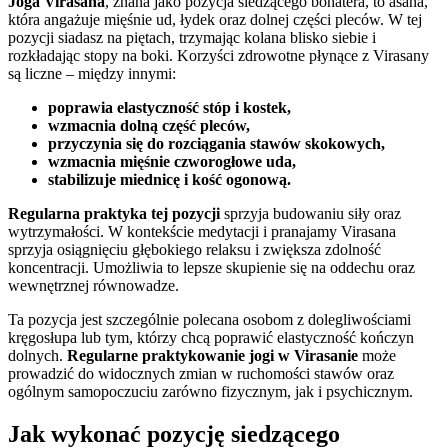
Joga Virasana
, znana jako pozycja siedzącego bohatera, to asana,
która angażuje mięśnie ud, łydek oraz dolnej części pleców. W tej
pozycji siadasz na piętach, trzymając kolana blisko siebie i
rozkładając stopy na boki. Korzyści zdrowotne płynące z Virasany
są liczne – między innymi:
poprawia elastyczność stóp i kostek,
wzmacnia dolną część pleców,
przyczynia się do rozciągania stawów skokowych,
wzmacnia mięśnie czworogłowe uda,
stabilizuje miednicę i kość ogonową.
Regularna praktyka tej pozycji
sprzyja budowaniu siły oraz
wytrzymałości. W kontekście medytacji i pranajamy Virasana
sprzyja osiągnięciu głębokiego relaksu i zwiększa zdolność
koncentracji. Umożliwia to lepsze skupienie się na oddechu oraz
wewnętrznej równowadze.
Ta pozycja jest szczególnie polecana osobom z dolegliwościami
kręgosłupa lub tym, którzy chcą poprawić elastyczność kończyn
dolnych.
Regularne praktykowanie jogi w Virasanie
może
prowadzić do widocznych zmian w ruchomości stawów oraz
ogólnym samopoczuciu zarówno fizycznym, jak i psychicznym.
Jak wykonać pozycję siedzącego