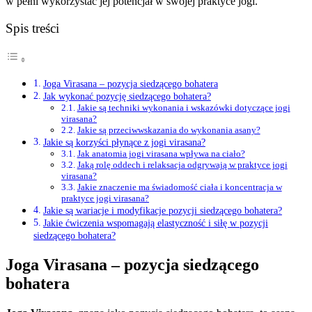
w pełni wykorzystać jej potencjał w swojej praktyce jogi.
Spis treści
Joga Virasana – pozycja siedzącego bohatera
Jak wykonać pozycję siedzącego bohatera?
Jakie są techniki wykonania i wskazówki dotyczące jogi
virasana?
Jakie są przeciwwskazania do wykonania asany?
Jakie są korzyści płynące z jogi virasana?
Jak anatomia jogi virasana wpływa na ciało?
Jaką rolę oddech i relaksacja odgrywają w praktyce jogi
virasana?
Jakie znaczenie ma świadomość ciała i koncentracja w
praktyce jogi virasana?
Jakie są wariacje i modyfikacje pozycji siedzącego bohatera?
Jakie ćwiczenia wspomagają elastyczność i siłę w pozycji
siedzącego bohatera?
Joga Virasana – pozycja siedzącego
bohatera