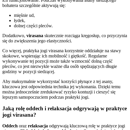
ich funkcjonowanie. Podczas wykonywania asany siedzącego
bohatera szczególnie aktywują się:
mięśnie ud,
łydek,
dolnej części pleców.
Dodatkowo,
virasana
skutecznie rozciąga kręgosłup, co przyczynia
się do zwiększenia jego elastyczności.
Co więcej, praktyka jogi virasana korzystnie oddziałuje na stawy
skokowe, wspierając ich mobilność i giętkość. Regularne
wykonywanie tej pozycji może także wzmocnić dolną część
pleców, co jest niezwykle ważne dla osób spędzających długie
godziny w pozycji siedzącej.
Aby maksymalnie wykorzystać korzyści płynące z tej asany,
kluczowa jest odpowiednia technika jej wykonania. Dzięki temu
można jednocześnie zredukować ryzyko kontuzji i cieszyć się
lepszym samopoczuciem podczas praktyki jogi.
Jaką rolę oddech i relaksacja odgrywają w praktyce
jogi virasana?
Oddech
oraz
relaksacja
odgrywają kluczową rolę w praktyce jogi