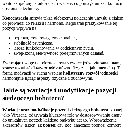
warto skupić się na odczuciach w ciele, co pomaga unikać kontuzji i
doskonalić technikę.
Koncentracja
sprzyja także głębszemu połączeniu umysłu z ciałem,
co prowadzi do relaksu i harmonii. Regularne praktykowanie tej
pozycji wpływa na:
poprawę równowagi emocjonalnej,
stabilność psychiczną,
lepsze funkcjonowanie w codziennym życiu.
zwiększoną efektywność podejmowanych działań.
Zwracając uwagę na odczucia towarzyszące jodze virasana, mamy
szansę rozwijać
elastyczność
zarówno fizyczną, jak i mentalną. Ta
forma medytacji w ruchu wspiera
holistyczny rozwój jednostki
,
harmonijnie łącząc aspekty fizyczne z duchowymi.
Jakie są wariacje i modyfikacje pozycji
siedzącego bohatera?
Wariacje oraz modyfikacje pozycji siedzącego bohatera
, znanej
jako Virasana, odgrywają kluczową rolę w dostosowywaniu asany
do unikalnych potrzeb każdego praktykującego. Wprowadzenie
akcesoriów, takich jak
bolster
czy
koc
, znacząco podnosi komfort