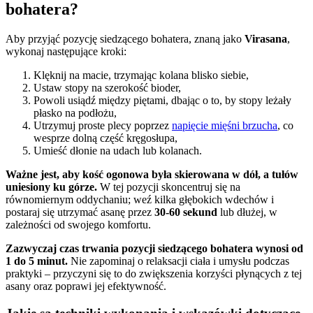
bohatera?
Aby przyjąć pozycję siedzącego bohatera, znaną jako
Virasana
,
wykonaj następujące kroki:
Klęknij na macie, trzymając kolana blisko siebie,
Ustaw stopy na szerokość bioder,
Powoli usiądź między piętami, dbając o to, by stopy leżały
płasko na podłożu,
Utrzymuj proste plecy poprzez
napięcie mięśni brzucha
, co
wesprze dolną część kręgosłupa,
Umieść dłonie na udach lub kolanach.
Ważne jest, aby kość ogonowa była skierowana w dół, a tułów
uniesiony ku górze.
W tej pozycji skoncentruj się na
równomiernym oddychaniu; weź kilka głębokich wdechów i
postaraj się utrzymać asanę przez
30-60 sekund
lub dłużej, w
zależności od swojego komfortu.
Zazwyczaj czas trwania pozycji siedzącego bohatera wynosi od
1 do 5 minut.
Nie zapominaj o relaksacji ciała i umysłu podczas
praktyki – przyczyni się to do zwiększenia korzyści płynących z tej
asany oraz poprawi jej efektywność.