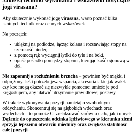
Jakie są techniki wykonania i wskazówki dotyczące
jogi virasana?
Aby skutecznie wykonać jogę
virasana
, warto poznać kilka
istotnych technik oraz cennych wskazówek.
Na początek:
uklęknij na podłodze, łącząc kolana i rozstawiając stopy na
szerokość bioder,
z pomocą rąk wyciągnij łydki do tyłu i na boki,
opuść pośladki pomiędzy stopami, kierując kość ogonową w
dół.
Nie zapomnij o rozluźnieniu brzucha
– powinien być miękki i
odprężony. Jeśli potrzebujesz wsparcia, akcesoria takie jak wałek
czy koc mogą okazać się niezwykle pomocne; umieść je pod
kręgosłupem, aby ułatwić utrzymanie prawidłowej postawy.
W trakcie wykonywania pozycji pamiętaj o swobodnym
oddychaniu. Skoncentruj się na głębokich wdechach oraz
wydechach – to pomoże Ci zrelaksować zarówno ciało, jak i umysł.
Dążenie do opuszczenia odcinka lędźwiowego w kierunku ziemi
sprzyja lepszemu otwarciu miednicy oraz zwiększa stabilność
całej pozycji.