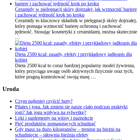
Ceramidy w pielęgnacji skóry dojrzałej: jak wzmocnić barierę
i zachować jędrność krok po kroku
Ceramidy to kluczowy składnik w pielęgnacji skóry dojrzałej,
który pomaga wzmocnić barierę ochronną i zachować
jędrność. Stosując kosmetyki z ceramidami, można skutecznie
…
Dieta 2500 kcal: zasady, efekty i przykładowy jadłospis dla
kobiet
Dieta 2500 kcal to coraz bardziej popularny model żywienia,
który przyciąga uwagę osób aktywnych fizycznie oraz tych,
które pragną kontrolować swoją masę …
Uroda
Czym najlepiej czyścić buty?
Pilates i joga. Jak zmieni się nasze ciało podczas praktyki
jogi? Jak joga wpływa na sylwetkę?
Leki i suplementy na włosy i paznokcie
Pięć produktów pomagających schudnąć
Gdy masz za dużo kilogramów – trening na bieżni na
schudnięcie – siłownia bieżnia efekty