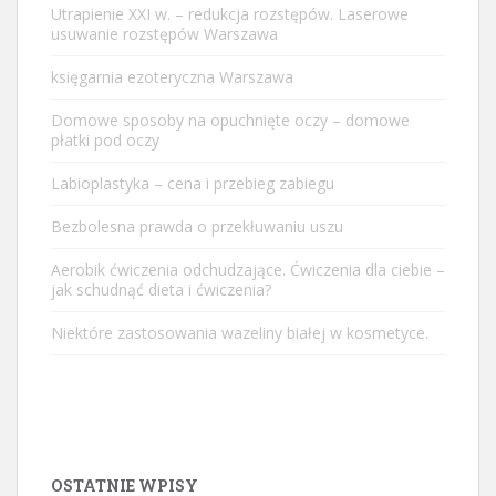
Utrapienie XXI w. – redukcja rozstępów. Laserowe
usuwanie rozstępów Warszawa
księgarnia ezoteryczna Warszawa
Domowe sposoby na opuchnięte oczy – domowe
płatki pod oczy
Labioplastyka – cena i przebieg zabiegu
Bezbolesna prawda o przekłuwaniu uszu
Aerobik ćwiczenia odchudzające. Ćwiczenia dla ciebie –
jak schudnąć dieta i ćwiczenia?
Niektóre zastosowania wazeliny białej w kosmetyce.
OSTATNIE WPISY