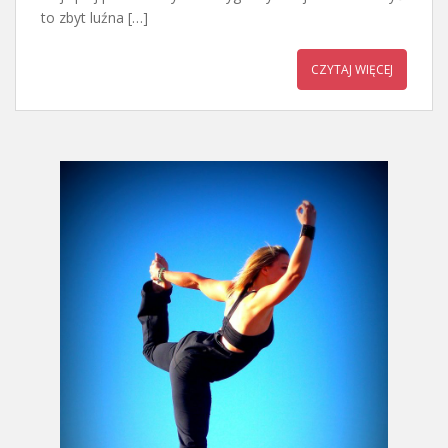
to zbyt luźna […]
CZYTAJ WIĘCEJ