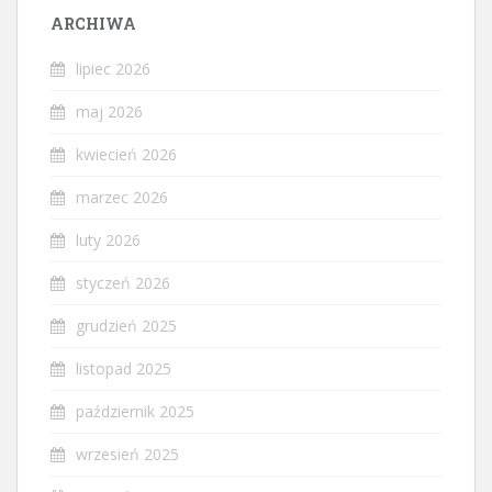
ARCHIWA
lipiec 2026
maj 2026
kwiecień 2026
marzec 2026
luty 2026
styczeń 2026
grudzień 2025
listopad 2025
październik 2025
wrzesień 2025