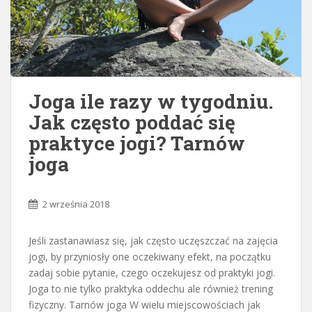
Joga ile razy w tygodniu.
Jak często poddać się
praktyce jogi? Tarnów
joga
2 września 2018
Jeśli zastanawiasz się, jak często uczęszczać na zajęcia
jogi, by przyniosły one oczekiwany efekt, na początku
zadaj sobie pytanie, czego oczekujesz od praktyki jogi.
Joga to nie tylko praktyka oddechu ale również trening
fizyczny. Tarnów joga W wielu miejscowościach jak