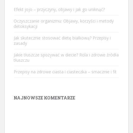
Efekt jojo – przyczyny, objawy i jak go uniknąć?
Oczyszczanie organizmu: Objawy, korzyści i metody
detoksykacji
Jak skutecznie stosować dietę białkową? Przepisy i
zasady
Jakie tłuszcze spożywać w diecie? Rola i zdrowe źródła
tłuszczu
Przepisy na zdrowe ciasta i ciasteczka – smacznie i fit
NAJNOWSZE KOMENTARZE