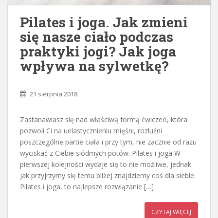
Pilates i joga. Jak zmieni
się nasze ciało podczas
praktyki jogi? Jak joga
wpływa na sylwetkę?
21 sierpnia 2018
Zastanawiasz się nad właściwą formą ćwiczeń, która
pozwoli Ci na uelastycznieniu mięśni, rozluźni
poszczególne partie ciała i przy tym, nie zacznie od razu
wyciskać z Ciebie siódmych potów. Pilates i joga W
pierwszej kolejności wydaje się to nie możliwe, jednak
jak przyjrzymy się temu bliżej znajdziemy coś dla siebie.
Pilates i joga, to najlepsze rozwiązanie […]
CZYTAJ WIĘCEJ