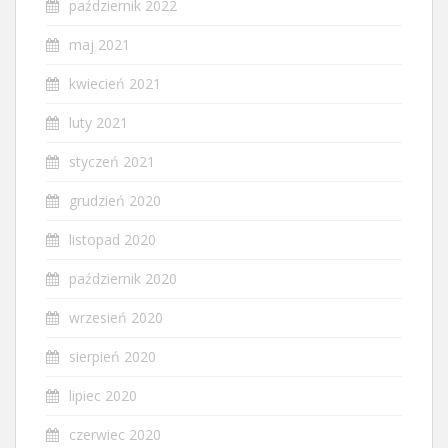
październik 2022
maj 2021
kwiecień 2021
luty 2021
styczeń 2021
grudzień 2020
listopad 2020
październik 2020
wrzesień 2020
sierpień 2020
lipiec 2020
czerwiec 2020