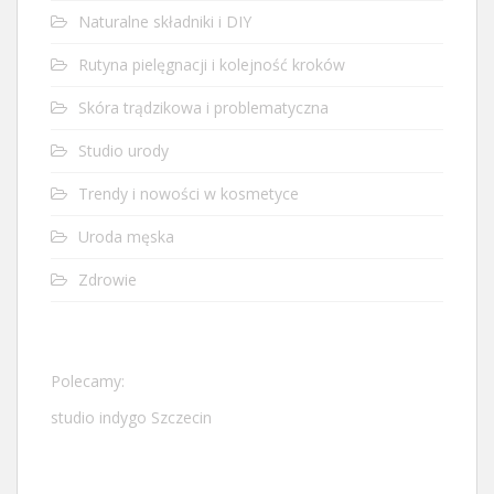
Naturalne składniki i DIY
Rutyna pielęgnacji i kolejność kroków
Skóra trądzikowa i problematyczna
Studio urody
Trendy i nowości w kosmetyce
Uroda męska
Zdrowie
Polecamy:
studio indygo Szczecin