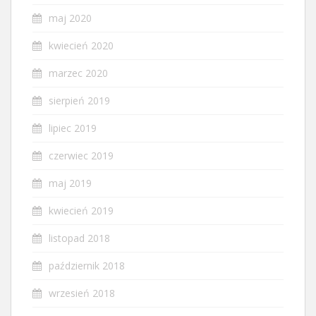
maj 2020
kwiecień 2020
marzec 2020
sierpień 2019
lipiec 2019
czerwiec 2019
maj 2019
kwiecień 2019
listopad 2018
październik 2018
wrzesień 2018