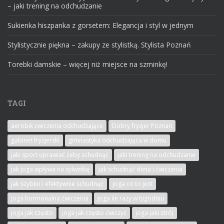
– jaki trening na odchudzanie
Sukienka hiszpanka z gorsetem: Elegancja i styl w jednym
Stylistycznie piękna – zakupy ze stylistką. Stylista Poznań
Torebki damskie – więcej niż miejsce na szminkę!
TAGI
aerobik ćwiczenia odchudzające
Dobry fryzjer Poznań
gabinet fryzjerski
gimnastyka odchudzająca w domu
jaki sport uprawiać żeby schudnąć
jaki trening na odchudzanie
jak joga wpływa na sylwetkę
jak schudnąć dieta i ćwiczenia
jak szybko i efektywnie schudnąć
joga co to jest
Joga hormonalna ćwiczenia
joga ile razy w tygodniu
joga jak często
joga jak często ćwiczyć
joga jaki strój