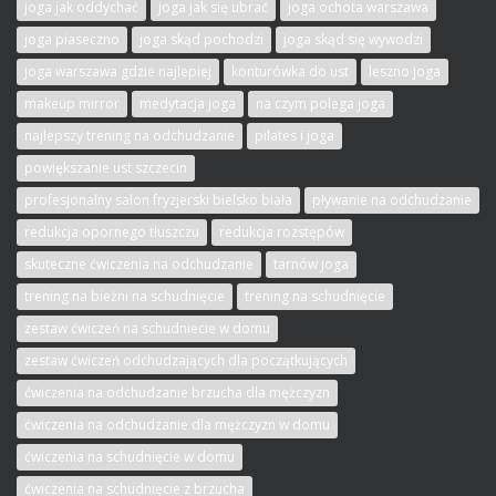
joga jak oddychać
joga jak się ubrać
joga ochota warszawa
joga piaseczno
joga skąd pochodzi
joga skąd się wywodzi
joga warszawa gdzie najlepiej
konturówka do ust
leszno joga
makeup mirror
medytacja joga
na czym polega joga
najlepszy trening na odchudzanie
pilates i joga
powiększanie ust szczecin
profesjonalny salon fryzjerski bielsko biała
pływanie na odchudzanie
redukcja opornego tłuszczu
redukcja rozstępów
skuteczne ćwiczenia na odchudzanie
tarnów joga
trening na bieżni na schudnięcie
trening na schudnięcie
zestaw ćwiczeń na schudniecie w domu
zestaw ćwiczeń odchudzających dla początkujących
ćwiczenia na odchudzanie brzucha dla mężczyzn
ćwiczenia na odchudzanie dla mężczyzn w domu
ćwiczenia na schudnięcie w domu
ćwiczenia na schudnięcie z brzucha