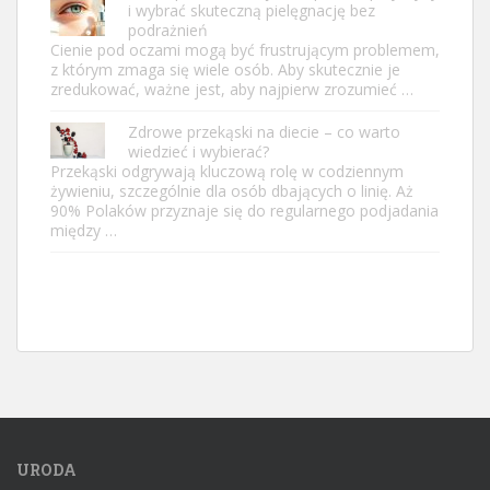
i wybrać skuteczną pielęgnację bez
podrażnień
Cienie pod oczami mogą być frustrującym problemem,
z którym zmaga się wiele osób. Aby skutecznie je
zredukować, ważne jest, aby najpierw zrozumieć …
Zdrowe przekąski na diecie – co warto
wiedzieć i wybierać?
Przekąski odgrywają kluczową rolę w codziennym
żywieniu, szczególnie dla osób dbających o linię. Aż
90% Polaków przyznaje się do regularnego podjadania
między …
URODA