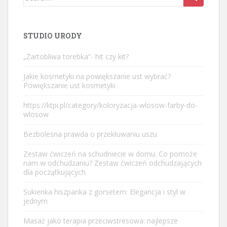
for:
STUDIO URODY
„Żartobliwa torebka”- hit czy kit?
Jakie kosmetyki na powiększanie ust wybrać?
Powiększanie ust kosmetyki
https://ktpi.pl/category/koloryzacja-wlosow-farby-do-
wlosow
Bezbolesna prawda o przekłuwaniu uszu
Zestaw ćwiczeń na schudniecie w domu. Co pomoże
nam w odchudzaniu? Zestaw ćwiczeń odchudzających
dla początkujących
Sukienka hiszpanka z gorsetem: Elegancja i styl w
jednym
Masaż jako terapia przeciwstresowa: najlepsze