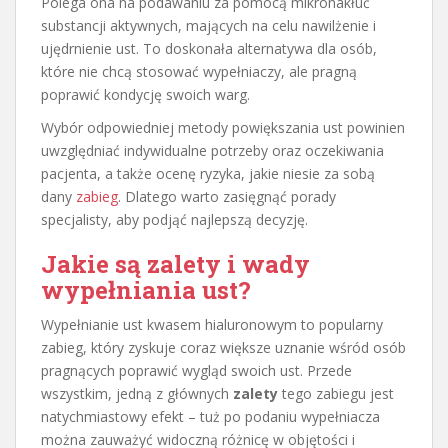
Polega ona na podawaniu za pomocą mikronakłuć
substancji aktywnych, mających na celu nawilżenie i
ujędrnienie ust. To doskonała alternatywa dla osób,
które nie chcą stosować wypełniaczy, ale pragną
poprawić kondycję swoich warg.
Wybór odpowiedniej metody powiększania ust powinien
uwzględniać indywidualne potrzeby oraz oczekiwania
pacjenta, a także ocenę ryzyka, jakie niesie za sobą
dany
zabieg
. Dlatego warto zasięgnąć porady
specjalisty, aby podjąć najlepszą decyzję.
Jakie są zalety i wady
wypełniania ust?
Wypełnianie ust kwasem hialuronowym to popularny
zabieg, który zyskuje coraz większe uznanie wśród osób
pragnących poprawić wygląd swoich ust. Przede
wszystkim, jedną z głównych
zalety
tego zabiegu jest
natychmiastowy efekt – tuż po podaniu wypełniacza
można zauważyć widoczną różnicę w objętości i