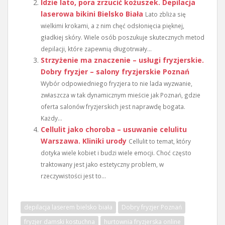
Idzie lato, pora zrzucić kożuszek. Depilacja
laserowa bikini Bielsko Biała
Lato zbliża się
wielkimi krokami, a z nim chęć odsłonięcia pięknej,
gładkiej skóry. Wiele osób poszukuje skutecznych metod
depilacji, które zapewnią długotrwały...
Strzyżenie ma znaczenie – usługi fryzjerskie.
Dobry fryzjer – salony fryzjerskie Poznań
Wybór odpowiedniego fryzjera to nie lada wyzwanie,
zwłaszcza w tak dynamicznym mieście jak Poznań, gdzie
oferta salonów fryzjerskich jest naprawdę bogata.
Każdy...
Cellulit jako choroba – usuwanie celulitu
Warszawa. Kliniki urody
Cellulit to temat, który
dotyka wiele kobiet i budzi wiele emocji. Choć często
traktowany jest jako estetyczny problem, w
rzeczywistości jest to...
depilacja laserem bielsko biała
Dobry fryzjer Poznań
fryzjer damski kostuchna
hurtownia fryzjerska online