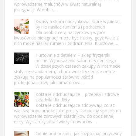
wprowadzenie maluchów w świat naturalnej
pielęgnacji. W dobie, …
Kwasy a skóra naczynkowa: które wybierać,
by nie nasilać rumienia i podrażnień
Dla osób z cerą naczynkową wybór
kwasów do pielęgnacji może być trudny, gdyż wiele z
nich może nasilać rumień i podrażnienia. Kluczowe …
Hurtownie z detalem – sklep fryzjerski
online. Wyposażenie salonu fryzjerskiego
W dzisiejszych czasach zakupy w internecie
stały się standardem, a hurtownie fryzjerskie online
zyskują na popularności zarówno wśród
profesjonalistów, jak i amatorów. …
Koktajle odchudzające – przepisy i zdrowe
składniki dla diety
Koktajle odchudzające zdobywają coraz
większą popularność jako prosty i smaczny sposób na
wprowadzenie zdrowych składników do codziennej
diety. Wystarczy kilka świeżych owoców …
Cienie pod oczami: jak rozpoznać przyczyny