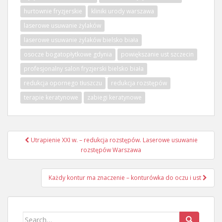
hurtownie fryzjerskie
kliniki urody warszawa
laserowe usuwanie żylaków
laserowe usuwanie żylaków bielsko biała
osocze bogatopłytkowe gdynia
powiększanie ust szczecin
profesjonalny salon fryzjerski bielsko biała
redukcja opornego tłuszczu
redukcja rozstępów
terapie keratynowe
zabiegi keratynowe
Nawigacja
Utrapienie XXI w. – redukcja rozstępów. Laserowe usuwanie
wpisu
rozstępów Warszawa
Każdy kontur ma znaczenie – konturówka do oczu i ust
Search