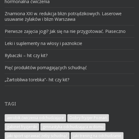
hormonalna ćwiczenia
Znamiona XXI w. redukcja blizn potrądzikowych. Laserowe
usuwanie żylaków i blizn Warszawa
Pierwsze zajęcia jogi? Jak się na nie przygotować. Piaseczno
Leki i suplementy na włosy i paznokcie
Rybaczki – hit czy kit?
Pięć produktów pomagających schudnąć
„Żartobliwa torebka”- hit czy kit?
TAGI
aerobik ćwiczenia odchudzające
Dobry fryzjer Poznań
gabinet fryzjerski
gimnastyka odchudzająca w domu
jaki sport uprawiać żeby schudnąć
jaki trening na odchudzanie