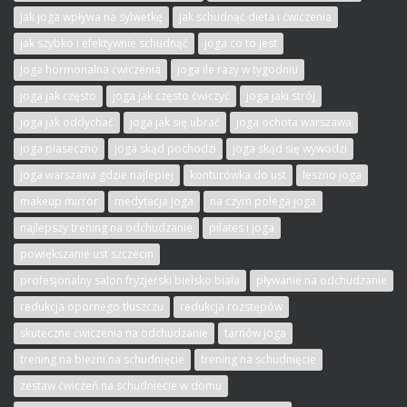
jak joga wpływa na sylwetkę
jak schudnąć dieta i ćwiczenia
jak szybko i efektywnie schudnąć
joga co to jest
Joga hormonalna ćwiczenia
joga ile razy w tygodniu
joga jak często
joga jak często ćwiczyć
joga jaki strój
joga jak oddychać
joga jak się ubrać
joga ochota warszawa
joga piaseczno
joga skąd pochodzi
joga skąd się wywodzi
joga warszawa gdzie najlepiej
konturówka do ust
leszno joga
makeup mirror
medytacja joga
na czym polega joga
najlepszy trening na odchudzanie
pilates i joga
powiększanie ust szczecin
profesjonalny salon fryzjerski bielsko biała
pływanie na odchudzanie
redukcja opornego tłuszczu
redukcja rozstępów
skuteczne ćwiczenia na odchudzanie
tarnów joga
trening na bieżni na schudnięcie
trening na schudnięcie
zestaw ćwiczeń na schudniecie w domu