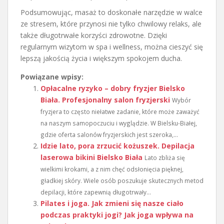
Podsumowując, masaż to doskonałe narzędzie w walce
ze stresem, które przynosi nie tylko chwilowy relaks, ale
także długotrwałe korzyści zdrowotne. Dzięki
regularnym wizytom w spa i wellness, można cieszyć się
lepszą jakością życia i większym spokojem ducha.
Powiązane wpisy:
Opłacalne ryzyko – dobry fryzjer Bielsko
Biała. Profesjonalny salon fryzjerski
Wybór
fryzjera to często niełatwe zadanie, które może zaważyć
na naszym samopoczuciu i wyglądzie. W Bielsku-Białej,
gdzie oferta salonów fryzjerskich jest szeroka,...
Idzie lato, pora zrzucić kożuszek. Depilacja
laserowa bikini Bielsko Biała
Lato zbliża się
wielkimi krokami, a z nim chęć odsłonięcia pięknej,
gładkiej skóry. Wiele osób poszukuje skutecznych metod
depilacji, które zapewnią długotrwały...
Pilates i joga. Jak zmieni się nasze ciało
podczas praktyki jogi? Jak joga wpływa na