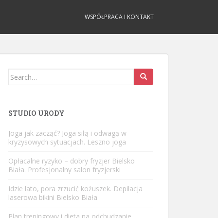
WSPÓŁPRACA I KONTAKT
Search
for:
STUDIO URODY
Joga jak zacząć? Joga siłą i odwagą w
kryzysowych sytuacjach. Leszno joga
Opłacalne ryzyko – dobry fryzjer Bielsko
Biała. Profesjonalny salon fryzjerski
Idzie lato, pora zrzucić kożuszek. Depilacja
laserowa bikini Bielsko Biała
Plan treningowy i dieta na odchudzanie.