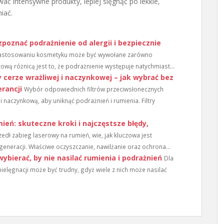
ać intensywne produkty, lepiej sięgnąć po lekkie,
iać.
poznać podrażnienie od alergii i bezpiecznie
zastosowaniu kosmetyku może być wywołane zarówno
zową różnicą jest to, że podrażnienie występuje natychmiast...
y cerze wrażliwej i naczynkowej – jak wybrać bez
erancji
Wybór odpowiednich filtrów przeciwsłonecznych
 naczynkową, aby uniknąć podrażnień i rumienia. Filtry
ień: skuteczne kroki i najczęstsze błędy,
zedł zabieg laserowy na rumień, wie, jak kluczowa jest
eneracji. Właściwe oczyszczanie, nawilżanie oraz ochrona...
bierać, by nie nasilać rumienia i podrażnień
Dla
lęgnacji może być trudny, gdyż wiele z nich może nasilać