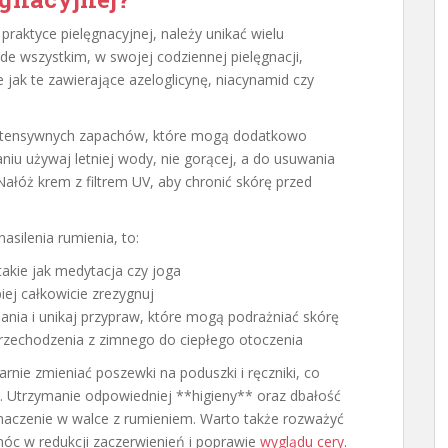
raktyce pielęgnacyjnej, należy unikać wielu
de wszystkim, w swojej codziennej pielęgnacji,
 jak te zawierające azeloglicynę, niacynamid czy
intensywnych zapachów, które mogą dodatkowo
iu używaj letniej wody, nie gorącej, a do usuwania
Nałóż krem z filtrem UV, aby chronić skórę przed
asilenia rumienia, to:
 takie jak medytacja czy joga
piej całkowicie zrezygnuj
dania i unikaj przypraw, które mogą podrażniać skórę
rzechodzenia z zimnego do ciepłego otoczenia
arnie zmieniać poszewki na poduszki i ręczniki, co
i. Utrzymanie odpowiedniej **higieny** oraz dbałość
czenie w walce z rumieniem. Warto także rozważyć
móc w redukcji zaczerwienień i poprawie
wyglądu cery
.