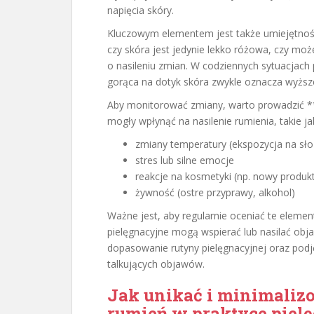
napięcia skóry.
Kluczowym elementem jest także umiejętność 
czy skóra jest jedynie lekko różowa, czy mo
o nasileniu zmian. W codziennych sytuacjac
gorąca na dotyk skóra zwykle oznacza wyższe
Aby monitorować zmiany, warto prowadzić **d
mogły wpłynąć na nasilenie rumienia, takie ja
zmiany temperatury (ekspozycja na sł
stres lub silne emocje
reakcje na kosmetyki (np. nowy produk
żywność (ostre przyprawy, alkohol)
Ważne jest, aby regularnie oceniać te element
pielęgnacyjne mogą wspierać lub nasilać obj
dopasowanie rutyny pielęgnacyjnej oraz pod
talkujących objawów.
Jak unikać i minimaliz
rumień w praktyce piel