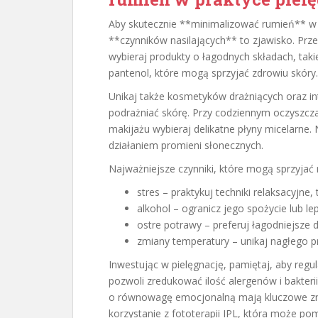
Aby skutecznie **minimalizować rumień** w p
**czynników nasilających** to zjawisko. Prze
wybieraj produkty o łagodnych składach, takie
pantenol, które mogą sprzyjać zdrowiu skóry.
Unikaj także kosmetyków drażniących oraz 
podrażniać skórę. Przy codziennym oczyszczan
makijażu wybieraj delikatne płyny micelarne. 
działaniem promieni słonecznych.
Najważniejsze czynniki, które mogą sprzyjać n
stres – praktykuj techniki relaksacyjne,
alkohol – ogranicz jego spożycie lub le
ostre potrawy – preferuj łagodniejsze 
zmiany temperatury – unikaj nagłego p
Inwestując w pielęgnację, pamiętaj, aby regul
pozwoli zredukować ilość alergenów i bakteri
o równowagę emocjonalną mają kluczowe zna
korzystanie z fototerapii IPL, która może po