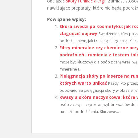
obciążać
skóry i unikać alergii
. Zamiast stosow
nawilżające preparaty, które nie będą podrażn
Powiązane wpisy:
Skóra swędzi po kosmetyku: jak roz
złagodzić objawy
Swędzenie skóry po 
podrażnieniem, jak i reakcją alergiczną. Kluc
Filtry mineralne czy chemiczne prz
podrażnień i rumienia z testem tol
może być kluczowy dla osób z cerą wrażliwą i
mineralne i...
Pielęgnacja skóry po laserze na rum
których warto unikać
Każdy, kto przes
odpowiednia pielęgnacja skóry w okresie reg
Kwasy a skóra naczynkowa: które wy
osób z cerą naczynkową wybór kwasów do pie
rumień i podrażnienia. Kluczowe...