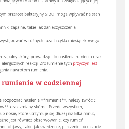
trudniających rozkład histaminy lub zwiększających jej
 tym przerost bakteryjny SIBO, mogą wpływać na stan
nniki zapalne, takie jak zanieczyszczenia
 występować w różnych fazach cyklu miesiączkowego
 zapalny skóry, prowadząc do nasilenia rumienia oraz
alergicznych reakcji. Zrozumienie tych
przyczyn jest
gania nawrotom rumienia.
e rumienia w codziennej
ie rozpoznać nasilenie **rumienia**, należy zwrócić
ów** oraz zmiany skórne. Przede wszystkim,
ub nosie, które utrzymuje się dłużej niż kilka minut,
ażne jest również obserwowanie, czy rumień
ne objawy, takie jak swędzenie, pieczenie lub uczucie