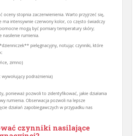
oceny stopnia zaczerwienienia. Warto przyjrzeć się,
że ma intensywnie czerwony kolor, co często świadczy
h pomocne mogą być pomiary temperatury skóry;
 nasilenie rumienia.
zienniczek** pielęgnacyjny, notując czynniki, które
k:
ońce, zimno)
t wywołujący podrażnienia)
y, ponieważ pozwoli to zidentyfikować, jakie działania
awy rumienia. Obserwacja pozwoli na lepsze
jęcie działań zapobiegawczych w przypadku nas
ować czynniki nasilające
ęgnacyjnej?