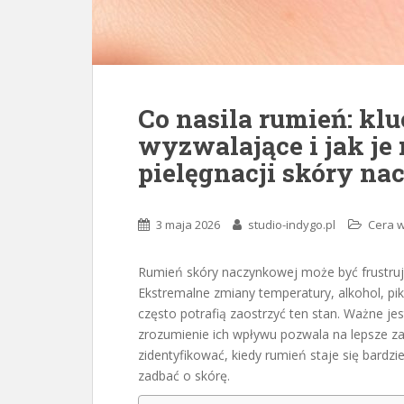
Co nasila rumień: kl
wyzwalające i jak je
pielęgnacji skóry n
3 maja 2026
studio-indygo.pl
Cera w
Rumień skóry naczynkowej może być frustruj
Ekstremalne zmiany temperatury, alkohol, pika
często potrafią zaostrzyć ten stan. Ważne j
zrozumienie ich wpływu pozwala na lepsze za
zidentyfikować, kiedy rumień staje się bardz
zadbać o skórę.