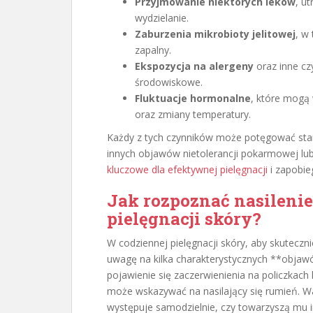
Przyjmowanie niektórych leków
, u
wydzielanie.
Zaburzenia mikrobioty jelitowej
, w
zapalny.
Ekspozycja na alergeny
oraz inne czy
środowiskowe.
Fluktuacje hormonalne
, które mogą
oraz zmiany temperatury.
Każdy z tych czynników może potęgować stan
innych objawów nietolerancji pokarmowej lub 
kluczowe dla efektywnej pielęgnacji
i zapobie
Jak rozpoznać nasileni
pielęgnacji skóry?
W codziennej pielęgnacji skóry, aby skuteczn
uwagę na kilka charakterystycznych **objaw
pojawienie się zaczerwienienia na policzkach l
może wskazywać na nasilający się rumień. W
występuje samodzielnie, czy towarzyszą mu in