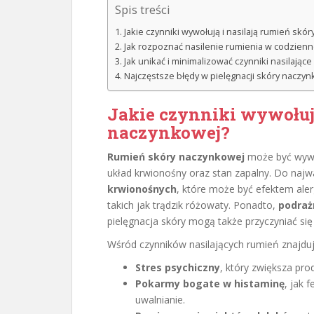
Spis treści
Jakie czynniki wywołują i nasilają rumień skó
Jak rozpoznać nasilenie rumienia w codzienne
Jak unikać i minimalizować czynniki nasilając
Najczęstsze błędy w pielęgnacji skóry naczyn
Jakie czynniki wywołują
naczynkowej?
Rumień skóry naczynkowej
może być wywo
układ krwionośny oraz stan zapalny. Do najw
krwionośnych
, które może być efektem alerg
takich jak trądzik różowaty. Ponadto,
podraż
pielęgnacja skóry mogą także przyczyniać się
Wśród czynników nasilających rumień znajduj
Stres psychiczny
, który zwiększa pro
Pokarmy bogate w histaminę
, jak 
uwalnianie.