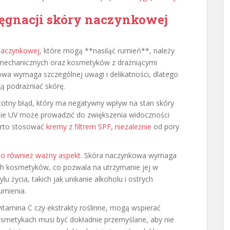
lęgnacji skóry naczynkowej
naczynkowej
, które mogą **nasiląć rumień**, należy
 mechanicznych oraz kosmetyków z drażniącymi
kowa wymaga szczególnej uwagi i delikatności, dlatego
ą podrażniać skórę.
stotny błąd, który ma negatywny wpływ na stan skóry
ie UV może prowadzić do zwiększenia widoczności
warto stosować
kremy z filtrem SPF, niezależnie
od pory
 to również ważny aspekt
. Skóra naczynkowa wymaga
h kosmetyków, co pozwala na utrzymanie jej w
lu życia, takich jak unikanie alkoholu i ostrych
umienia.
itamina C czy ekstrakty roślinne, mogą wspierać
osmetykach musi być dokładnie przemyślane, aby nie