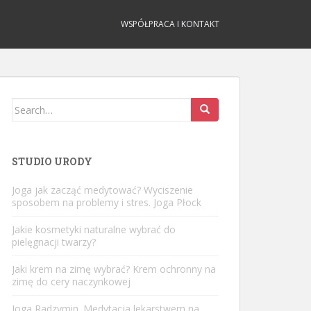
WSPÓŁPRACA I KONTAKT
Search
for:
STUDIO URODY
Joga jak zacząć medytować? Wyciszenie
sposobem na problemy i stres. Joga Płock
Jakie kosmetyki naturalne wybrać do
pielęgnacji twarzy?
Jaki krem na zimę wybrać? Krem ochronny na
zimę do cery naczynkowej
Joga Radzymin. Medytacja lekarstwem na