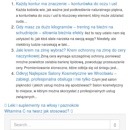
Każdy kontur ma znaczenie – konturówka do oczu i ust
Każda kobieta wie, jak ważne jest podkreślenie naturalnego piękna,
a konturówka do oczu i ust to kluczowy element, który może zdziałać
cuda....
Gdy masz za dużo kilogramów – trening na bieżni na
schudnięcie – siłownia bieżnia efekty
Ileż to razy udało nam się
usłyszeć to, jak ktoś stale narzeka na swoją wagę? Niestety, ale
niektórzy ludzie narzekają w taki...
Jaki krem na zimę wybrać? Krem ochronny na zimę do cery
naczynkowej
Zimą cera wymaga szczególnej ochrony, ponieważ
mroźne powietrze osłabia barierę lipidową, powodując przesuszanie
cery. Promieniowanie słoneczne, które odbija się od śniegu jest...
Odkryj Najlepsze Salony Kosmetyczne we Wrocławiu –
zabiegi, profesjonalna obsługa i nie tylko
Czym jest salon
piękności i jakich usług można się spodziewać? Salon kosmetyczny
to miejsce, w którym można skorzystać z profesjonalnych usług
związanych...
Nawigacja
Leki i suplementy na włosy i paznokcie
Witamina C na twarz jak stosować?
wpisu
Search
for: