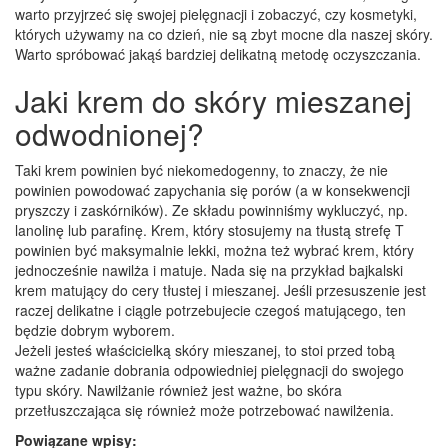
warto przyjrzeć się swojej pielęgnacji i zobaczyć, czy kosmetyki,
których używamy na co dzień, nie są zbyt mocne dla naszej skóry.
Warto spróbować jakąś bardziej delikatną metodę oczyszczania.
Jaki krem do skóry mieszanej
odwodnionej?
Taki krem powinien być niekomedogenny, to znaczy, że nie
powinien powodować zapychania się porów (a w konsekwencji
pryszczy i zaskórników). Ze składu powinniśmy wykluczyć, np.
lanolinę lub parafinę. Krem, który stosujemy na tłustą strefę T
powinien być maksymalnie lekki, można też wybrać krem, który
jednocześnie nawilża i matuje. Nada się na przykład bajkalski
krem matujący do cery tłustej i mieszanej. Jeśli przesuszenie jest
raczej delikatne i ciągle potrzebujecie czegoś matującego, ten
będzie dobrym wyborem.
Jeżeli jesteś właścicielką skóry mieszanej, to stoi przed tobą
ważne zadanie dobrania odpowiedniej pielęgnacji do swojego
typu skóry. Nawilżanie również jest ważne, bo skóra
przetłuszczająca się również może potrzebować nawilżenia.
Powiązane wpisy: