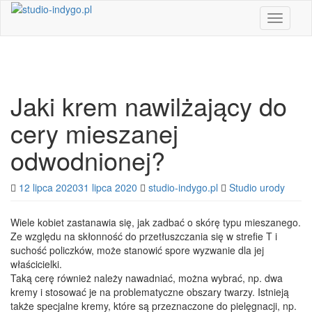
Skip
Toggle n
to
main
content
Jaki krem nawilżający do
cery mieszanej
odwodnionej?
12 lipca 2020
31 lipca 2020
studio-indygo.pl
Studio urody
Wiele kobiet zastanawia się, jak zadbać o skórę typu mieszanego.
Ze względu na skłonność do przetłuszczania się w strefie T i
suchość policzków, może stanowić spore wyzwanie dla jej
właścicielki.
Taką cerę również należy nawadniać, można wybrać, np. dwa
kremy i stosować je na problematyczne obszary twarzy. Istnieją
także specjalne kremy, które są przeznaczone do pielęgnacji, np.