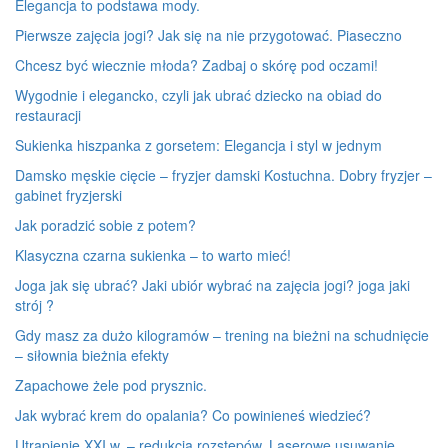
Elegancja to podstawa mody.
Pierwsze zajęcia jogi? Jak się na nie przygotować. Piaseczno
Chcesz być wiecznie młoda? Zadbaj o skórę pod oczami!
Wygodnie i elegancko, czyli jak ubrać dziecko na obiad do
restauracji
Sukienka hiszpanka z gorsetem: Elegancja i styl w jednym
Damsko męskie cięcie – fryzjer damski Kostuchna. Dobry fryzjer –
gabinet fryzjerski
Jak poradzić sobie z potem?
Klasyczna czarna sukienka – to warto mieć!
Joga jak się ubrać? Jaki ubiór wybrać na zajęcia jogi? joga jaki
strój ?
Gdy masz za dużo kilogramów – trening na bieżni na schudnięcie
– siłownia bieżnia efekty
Zapachowe żele pod prysznic.
Jak wybrać krem do opalania? Co powinieneś wiedzieć?
Utrapienie XXI w. – redukcja rozstępów. Laserowe usuwanie