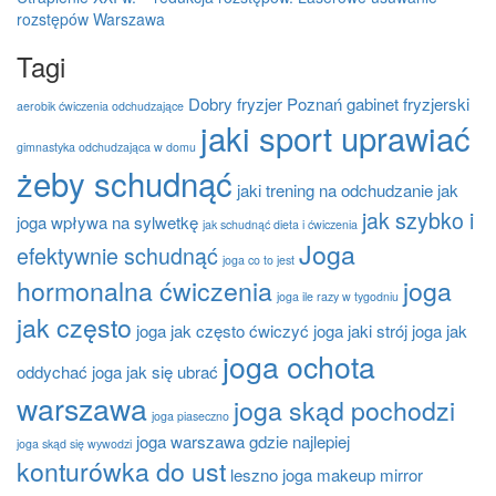
rozstępów Warszawa
Tagi
Dobry fryzjer Poznań
gabinet fryzjerski
aerobik ćwiczenia odchudzające
jaki sport uprawiać
gimnastyka odchudzająca w domu
żeby schudnąć
jaki trening na odchudzanie
jak
jak szybko i
joga wpływa na sylwetkę
jak schudnąć dieta i ćwiczenia
Joga
efektywnie schudnąć
joga co to jest
hormonalna ćwiczenia
joga
joga ile razy w tygodniu
jak często
joga jak często ćwiczyć
joga jaki strój
joga jak
joga ochota
oddychać
joga jak się ubrać
warszawa
joga skąd pochodzi
joga piaseczno
joga warszawa gdzie najlepiej
joga skąd się wywodzi
konturówka do ust
leszno joga
makeup mirror