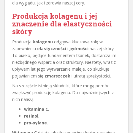
dla wyglądu, jak i zdrowia naszej cery.
Produkcja kolagenu i jej
znaczenie dla elastyczności
skóry
Produkcja
kolagenu
odgrywa kluczową rolę w
zapewnieniu
elastyczności
i
jędrności
naszej skóry.
To białko, będące fundamentem tkanek, dostarcza im
niezbędnego wsparcia oraz struktury. Niestety, wraz z
upływem lat jego wytwarzanie maleje, co skutkuje
pojawianiem się
zmarszczek
i utratą sprężystości.
Na szczęście istnieją składniki, które mogą pomóc
zwiększyć produkcję kolagenu. Do najważniejszych z
nich należą:
witamina C
,
retinol
,
pro-xylane
.
Witamina C
działa jak silny przeciwutleniacz; wspiera