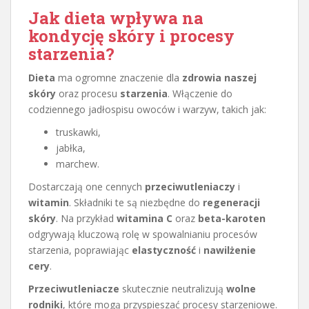
Jak dieta wpływa na
kondycję skóry i procesy
starzenia?
Dieta
ma ogromne znaczenie dla
zdrowia naszej
skóry
oraz procesu
starzenia
. Włączenie do
codziennego jadłospisu owoców i warzyw, takich jak:
truskawki,
jabłka,
marchew.
Dostarczają one cennych
przeciwutleniaczy
i
witamin
. Składniki te są niezbędne do
regeneracji
skóry
. Na przykład
witamina C
oraz
beta-karoten
odgrywają kluczową rolę w spowalnianiu procesów
starzenia, poprawiając
elastyczność
i
nawilżenie
cery
.
Przeciwutleniacze
skutecznie neutralizują
wolne
rodniki
, które mogą przyspieszać procesy starzeniowe.