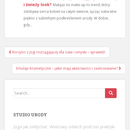
i świeży look?
Makijaż no make-up to trend, który
zdobywa serca kobiet na całym świecie, łącząc naturalne
piękno z subtelnym podkreśleniem urody. W dobie,
gdy...
Nawigacja
Korzyści z jogi rozciągającej dla ciała i umysłu – sprawdź!
wpisu
Emulsje kosmetyczne – jakie mają właściwości i zastosowanie?
Search
for:
STUDIO URODY
Joga jak oddychać. Właściwy oddech podczas praktyki