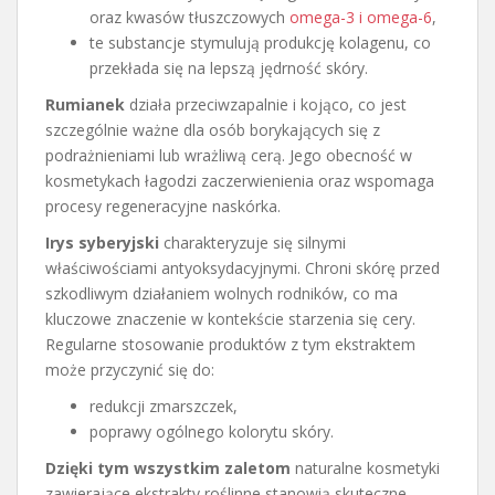
oraz kwasów tłuszczowych
omega-3 i omega-6
,
te substancje stymulują produkcję kolagenu, co
przekłada się na lepszą jędrność skóry.
Rumianek
działa przeciwzapalnie i kojąco, co jest
szczególnie ważne dla osób borykających się z
podrażnieniami lub wrażliwą cerą. Jego obecność w
kosmetykach łagodzi zaczerwienienia oraz wspomaga
procesy regeneracyjne naskórka.
Irys syberyjski
charakteryzuje się silnymi
właściwościami antyoksydacyjnymi. Chroni skórę przed
szkodliwym działaniem wolnych rodników, co ma
kluczowe znaczenie w kontekście starzenia się cery.
Regularne stosowanie produktów z tym ekstraktem
może przyczynić się do:
redukcji zmarszczek,
poprawy ogólnego kolorytu skóry.
Dzięki tym wszystkim zaletom
naturalne kosmetyki
zawierające ekstrakty roślinne stanowią skuteczne