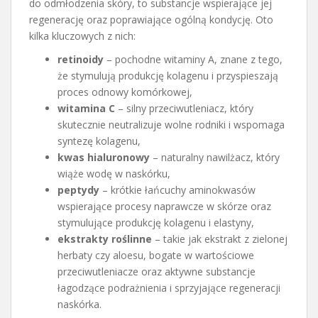
do odmłodzenia skóry, to substancje wspierające jej
regenerację oraz poprawiające ogólną kondycję. Oto
kilka kluczowych z nich:
retinoidy
– pochodne witaminy A, znane z tego,
że stymulują produkcję kolagenu i przyspieszają
proces odnowy komórkowej,
witamina C
– silny przeciwutleniacz, który
skutecznie neutralizuje wolne rodniki i wspomaga
syntezę kolagenu,
kwas hialuronowy
– naturalny nawilżacz, który
wiąże wodę w naskórku,
peptydy
– krótkie łańcuchy aminokwasów
wspierające procesy naprawcze w skórze oraz
stymulujące produkcję kolagenu i elastyny,
ekstrakty roślinne
– takie jak ekstrakt z zielonej
herbaty czy aloesu, bogate w wartościowe
przeciwutleniacze oraz aktywne substancje
łagodzące podrażnienia i sprzyjające regeneracji
naskórka.