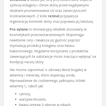
syntezę kolagenu i chroni skórę przed negatywnymi
skutkami promieniowania UV oraz zanieczyszczeń
środowiskowych. Z kolei
retinol
przyspiesza
regenerację komórek skóry oraz poprawia jej teksturę.
Pro-xylane
to innowacyjny składnik stosowany w
kosmetykach przeciwstarzeniowych. Wspomaga
nawilżenie cery i zwiększa jej gęstość poprzez
stymulację produkcji kolagenu oraz kwasu
hialuronowego. Regularne korzystanie z produktów
zawierających te substancje może znacząco wpłynąć na
kondycję naszej skóry.
Nie można zapominać o zdrowej diecie bogatej w
witaminy i minerały, które wspierają urodę.
Wprowadzenie do codziennego jadłospisu źródeł
witaminy C, takich jak:
cytrusy,
warzywa liściaste,
kwasy omega-3 obecne w rybach,