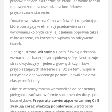
przeciwutleniacz, skutecznie neutralizując wolne rodniki
odpowiedzialne za uszkodzenia komórkowe i
przyspieszone starzenie.
Dodatkowo, witamina C ma właściwości rozjaśniające,
które pomagają w eliminacji przebarwień oraz
wyrównaniu kolorytu cery. Jej działanie poprawia także
mikrokrążenie, co korzystnie wpływa na odżywienie
tkanek.
Z drugiej strony,
witamina E
pełni funkcję ochronną,
wzmacniając barierę hydrolipidową skóry. Neutralizuje
stres oksydacyjny – jeden z głównych czynników
przyspieszających starzenie się. Dzięki temu wspiera
utrzymanie odpowiedniego poziomu nawilżenia oraz
elastyczności cery.
Obie te witaminy można wprowadzać do codziennej
pielęgnacji zarówno w formie suplementów diety, jak i
kosmetyków.
Preparaty zawierające witaminę C i E
zyskują coraz większą popularność
wśród osób
dbających o zdrowie swojej skóry oraz pragnących