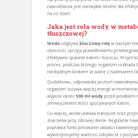
nawodnienia jest niezwykle istotne dla efekt
na co dzień.
Jaka jest rola wody w metabo
tłuszczowej?
Woda
odgrywa
kluczową rolę
w naszym met
obecność sprzyja prawidłowemu przebiegowi 
efektywne spalanie kalorii i tłuszczu. W tym
proces, podczas którego organizm rozkłada tł
niezbędnym krokiem w walce z nadmiarem tka
Dodatkowo, odpowiedni poziom nawodnieni
organizm zużywa więcej energii w momencie w
wypicie około
500 ml wody
przed posiłkiem 
zmniejszeniem ilości spożywanych kalorii.
Co więcej, woda ułatwia transport oraz prz
znaczenie przy zdrowej diecie. Regularne na
poprawia funkcjonowanie układu trawiennego
wykorzystujemy wartości odżywcze z pożywien