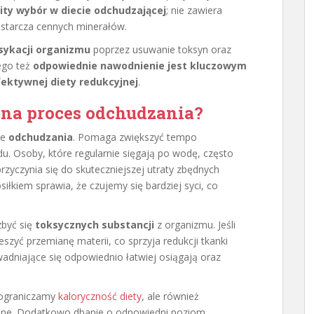
ty wybór w diecie odchudzającej
; nie zawiera
dostarcza cennych minerałów.
sykacji organizmu
poprzez usuwanie toksyn oraz
ego też
odpowiednie nawodnienie jest kluczowym
ektywnej diety redukcyjnej
.
na proces odchudzania?
ie
odchudzania
. Pomaga zwiększyć tempo
u. Osoby, które regularnie sięgają po wodę, często
zyczynia się do skuteczniejszej utraty zbędnych
iłkiem sprawia, że czujemy się bardziej syci, co
być się
toksycznych substancji
z organizmu. Jeśli
zyć przemianę materii, co sprzyja redukcji tkanki
adniające się odpowiednio łatwiej osiągają oraz
 ograniczamy
kaloryczność diety
, ale również
lne. Dodatkowo dbanie o odpowiedni poziom