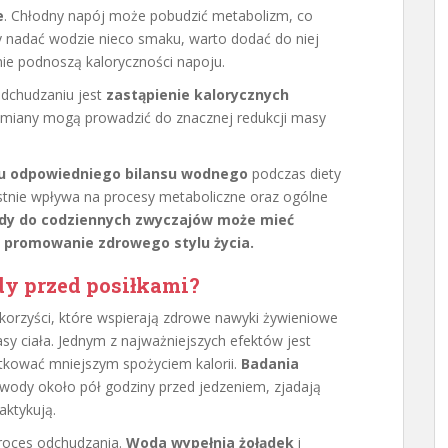
e
. Chłodny napój może pobudzić metabolizm, co
by nadać wodzie nieco smaku, warto dodać do niej
 nie podnoszą kaloryczności napoju.
odchudzaniu jest
zastąpienie kalorycznych
 zmiany mogą prowadzić do znacznej redukcji masy
u odpowiedniego bilansu wodnego
podczas diety
stnie wpływa na procesy metaboliczne oraz ogólne
ody do codziennych zwyczajów może mieć
 promowanie zdrowego stylu życia.
dy przed posiłkami?
 korzyści, które wspierają zdrowe nawyki żywieniowe
y ciała. Jednym z najważniejszych efektów jest
tkować mniejszym spożyciem kalorii.
Badania
ę wody około pół godziny przed jedzeniem, zjadają
aktykują.
roces odchudzania.
Woda wypełnia żołądek
i