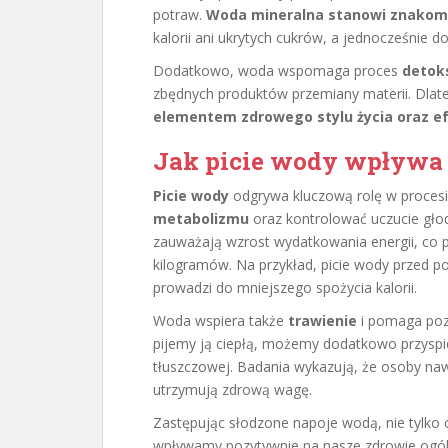
potraw.
Woda mineralna stanowi znakomi
kalorii ani ukrytych cukrów, a jednocześnie 
Dodatkowo, woda wspomaga proces
detok
zbędnych produktów przemiany materii. Dlat
elementem zdrowego stylu życia oraz ef
Jak picie wody wpływa 
Picie wody
odgrywa kluczową rolę w proces
metabolizmu
oraz kontrolować uczucie głod
zauważają wzrost wydatkowania energii, co pr
kilogramów. Na przykład, picie wody przed pos
prowadzi do mniejszego spożycia kalorii.
Woda wspiera także
trawienie
i pomaga poz
pijemy ją ciepłą, możemy dodatkowo przyspies
tłuszczowej. Badania wykazują, że osoby naw
utrzymują zdrową wagę.
Zastępując słodzone napoje wodą, nie tylko
wpływamy pozytywnie na nasze zdrowie ogó