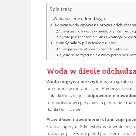
Spis treści
Woda w diecie odchudzającej
Jak picie wody wpływa na proces odchudzani
Jaka jest rola wody w metabolizmie i redukcj
Jakie jest znaczenie bilansu wodnego w diec
Ile wody należy pić w trakcie diety?
Jak pić wodę, aby wspierać odchudzanie?
Jakie są korzyści z picia wody przed posiłkam
Woda w diecie odchudza
Woda odgrywa niezwykle istotną rolę
w p
oraz procesy metaboliczne. Aby organizm dzi
ciała, konieczne jest
odpowiednie nawodni
metabolizmowi i przyspiesza przemianę materi
tkanki tłuszczowej.
Prawidłowe nawodnienie stabilizuje poz
kontroli apetytu. Gdy jesteśmy odwodnieni,
rozważyć picie wody przed posiłkiem – moż