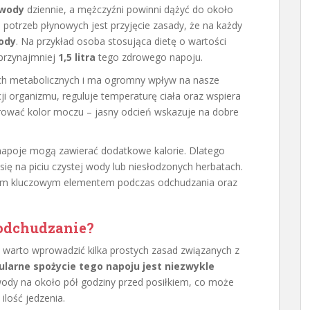
y wody
dziennie, a mężczyźni powinni dążyć do około
otrzeb płynowych jest przyjęcie zasady, że na każdy
ody
. Na przykład osoba stosująca dietę o wartości
przynajmniej
1,5 litra
tego zdrowego napoju.
ch metabolicznych i ma ogromny wpływ na nasze
 organizmu, reguluje temperaturę ciała oraz wspiera
rować kolor moczu – jasny odcień wskazuje na dobre
 napoje mogą zawierać dodatkowe kalorie. Dlatego
 się na piciu czystej wody lub niesłodzonych herbatach.
atem kluczowym elementem podczas odchudzania oraz
 odchudzanie?
 warto wprowadzić kilka prostych zasad związanych z
ularne spożycie tego napoju jest niezwykle
 wody na około pół godziny przed posiłkiem, co może
ilość jedzenia.