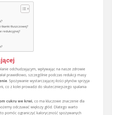
a?
i tkanki tłuszczowej?
ie redukcyjnej?
i?
jącej
lanie odchudzającym, wpływając na nasze zdrowie
ałał prawidłowo, szczególnie podczas redukcji masy
enie
. Spożywanie wystarczającej ilości płynów sprzyja
i, co z kolei prowadzi do skuteczniejszego spalania
iom cukru we krwi
, co ma kluczowe znaczenie dla
 możemy odczuwać większy głód. Dlatego warto
e to pomóc ograniczyć kaloryczność spożywanych