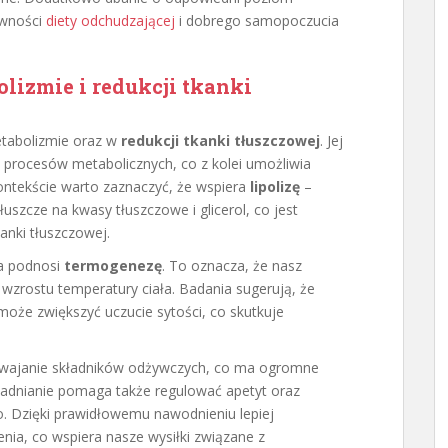
ywności
diety odchudzającej
i dobrego samopoczucia
lizmie i redukcji tkanki
abolizmie oraz w
redukcji tkanki tłuszczowej
. Jej
procesów metabolicznych, co z kolei umożliwia
 kontekście warto zaznaczyć, że wspiera
lipolizę
–
uszcze na kwasy tłuszczowe i glicerol, co jest
nki tłuszczowej.
a podnosi
termogenezę
. To oznacza, że nasz
zrostu temperatury ciała. Badania sugerują, że
może zwiększyć uczucie sytości, co skutkuje
yswajanie składników odżywczych, co ma ogromne
wadnianie pomaga także regulować apetyt oraz
. Dzięki prawidłowemu nawodnieniu lepiej
ia, co wspiera nasze wysiłki związane z