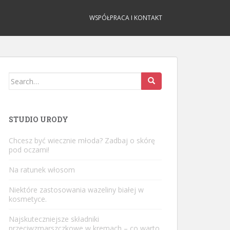
WSPÓŁPRACA I KONTAKT
Search
for:
STUDIO URODY
Chcesz być wiecznie młoda? Zadbaj o skórę
pod oczami!
Na ratunek włosom
Niektóre zastosowania wazeliny białej w
kosmetyce.
Najskuteczniejsze składniki
przeciwzmarszczkowe w kremach – co warto