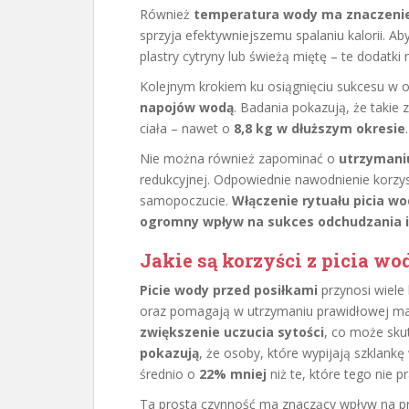
Również
temperatura wody ma znaczeni
sprzyja efektywniejszemu spalaniu kalorii. A
plastry cytryny lub świeżą miętę – te dodatki
Kolejnym krokiem ku osiągnięciu sukcesu w 
napojów wodą
. Badania pokazują, że takie
ciała – nawet o
8,8 kg w dłuższym okresie
.
Nie można również zapominać o
utrzymani
redukcyjnej. Odpowiednie nawodnienie korzy
samopoczucie.
Włączenie rytuału picia w
ogromny wpływ na sukces odchudzania i
Jakie są korzyści z picia wo
Picie wody przed posiłkami
przynosi wiele
oraz pomagają w utrzymaniu prawidłowej mas
zwiększenie uczucia sytości
, co może sku
pokazują
, że osoby, które wypijają szklank
średnio o
22% mniej
niż te, które tego nie pr
Ta prosta czynność ma znaczący wpływ na p