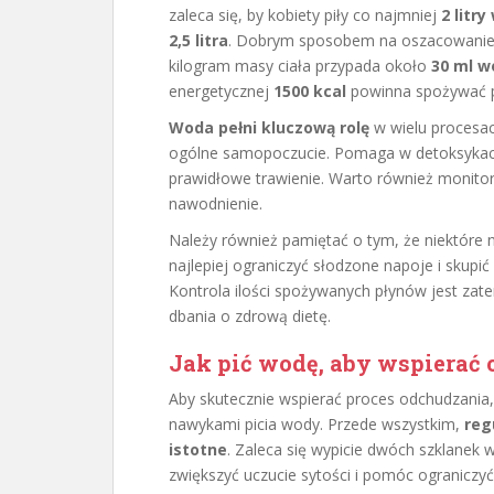
zaleca się, by kobiety piły co najmniej
2 litr
2,5 litra
. Dobrym sposobem na oszacowanie p
kilogram masy ciała przypada około
30 ml w
energetycznej
1500 kcal
powinna spożywać 
Woda pełni kluczową rolę
w wielu procesa
ogólne samopoczucie. Pomaga w detoksykacji
prawidłowe trawienie. Warto również monito
nawodnienie.
Należy również pamiętać o tym, że niektóre
najlepiej ograniczyć słodzone napoje i skupić
Kontrola ilości spożywanych płynów jest z
dbania o zdrową dietę.
Jak pić wodę, aby wspierać
Aby skutecznie wspierać proces odchudzania,
nawykami picia wody. Przede wszystkim,
reg
istotne
. Zaleca się wypicie dwóch szklanek
zwiększyć uczucie sytości i pomóc ograniczyć 