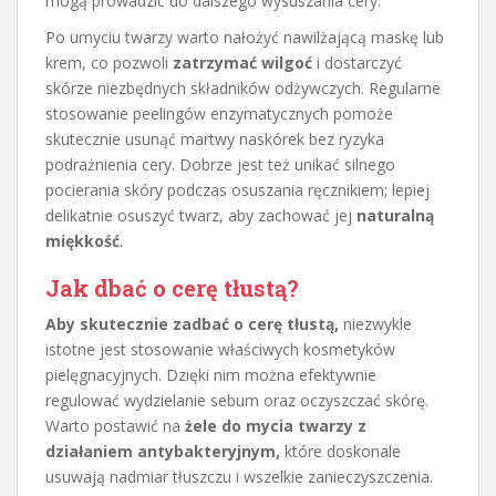
mogą prowadzić do dalszego wysuszania cery.
Po umyciu twarzy warto nałożyć nawilżającą maskę lub
krem, co pozwoli
zatrzymać wilgoć
i dostarczyć
skórze niezbędnych składników odżywczych. Regularne
stosowanie peelingów enzymatycznych pomoże
skutecznie usunąć martwy naskórek bez ryzyka
podrażnienia cery. Dobrze jest też unikać silnego
pocierania skóry podczas osuszania ręcznikiem; lepiej
delikatnie osuszyć twarz, aby zachować jej
naturalną
miękkość
.
Jak dbać o cerę tłustą?
Aby skutecznie zadbać o cerę tłustą,
niezwykle
istotne jest stosowanie właściwych kosmetyków
pielęgnacyjnych. Dzięki nim można efektywnie
regulować wydzielanie sebum oraz oczyszczać skórę.
Warto postawić na
żele do mycia twarzy z
działaniem antybakteryjnym,
które doskonale
usuwają nadmiar tłuszczu i wszelkie zanieczyszczenia.