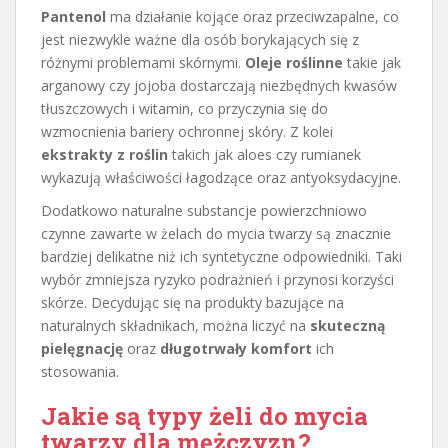
Pantenol
ma działanie kojące oraz przeciwzapalne, co
jest niezwykle ważne dla osób borykających się z
różnymi problemami skórnymi.
Oleje roślinne
takie jak
arganowy czy jojoba dostarczają niezbędnych kwasów
tłuszczowych i witamin, co przyczynia się do
wzmocnienia bariery ochronnej skóry. Z kolei
ekstrakty z roślin
takich jak aloes czy rumianek
wykazują właściwości łagodzące oraz antyoksydacyjne.
Dodatkowo naturalne substancje powierzchniowo
czynne zawarte w żelach do mycia twarzy są znacznie
bardziej delikatne niż ich syntetyczne odpowiedniki. Taki
wybór zmniejsza ryzyko podrażnień i przynosi korzyści
skórze. Decydując się na produkty bazujące na
naturalnych składnikach, można liczyć na
skuteczną
pielęgnację
oraz
długotrwały komfort
ich
stosowania.
Jakie są typy żeli do mycia
twarzy dla mężczyzn?