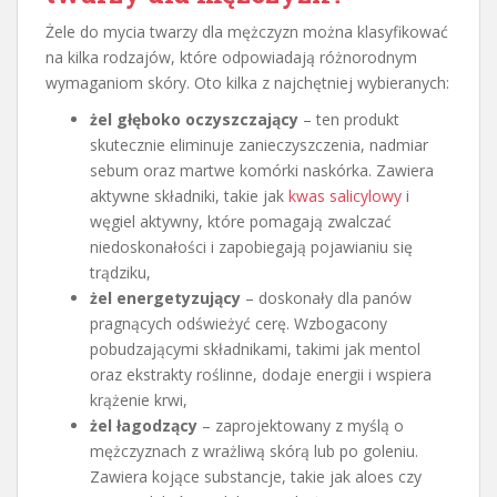
Żele do mycia twarzy dla mężczyzn można klasyfikować
na kilka rodzajów, które odpowiadają różnorodnym
wymaganiom skóry. Oto kilka z najchętniej wybieranych:
żel głęboko oczyszczający
– ten produkt
skutecznie eliminuje zanieczyszczenia, nadmiar
sebum oraz martwe komórki naskórka. Zawiera
aktywne składniki, takie jak
kwas salicylowy
i
węgiel aktywny, które pomagają zwalczać
niedoskonałości i zapobiegają pojawianiu się
trądziku,
żel energetyzujący
– doskonały dla panów
pragnących odświeżyć cerę. Wzbogacony
pobudzającymi składnikami, takimi jak mentol
oraz ekstrakty roślinne, dodaje energii i wspiera
krążenie krwi,
żel łagodzący
– zaprojektowany z myślą o
mężczyznach z wrażliwą skórą lub po goleniu.
Zawiera kojące substancje, takie jak aloes czy