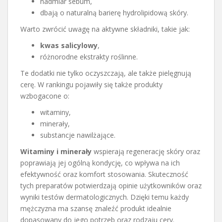
nadmiar sebum,
dbają o naturalną barierę hydrolipidową skóry.
Warto zwrócić uwagę na aktywne składniki, takie jak:
kwas salicylowy
,
różnorodne ekstrakty roślinne.
Te dodatki nie tylko oczyszczają, ale także pielęgnują
cerę. W rankingu pojawiły się także produkty
wzbogacone o:
witaminy,
minerały,
substancje nawilżające.
Witaminy i minerały
wspierają regenerację skóry oraz
poprawiają jej ogólną kondycję, co wpływa na ich
efektywność oraz komfort stosowania. Skuteczność
tych preparatów potwierdzają opinie użytkowników oraz
wyniki testów dermatologicznych. Dzięki temu każdy
mężczyzna ma szansę znaleźć produkt idealnie
dopasowany do jego potrzeb oraz rodzaju cery.