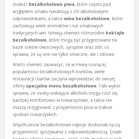
znaleźć
bezalkoholowe piwa
, które często pod
względem smaku rywalizują z ich alkoholowymi
odpowiednikami, a także
wina bezalkoholowe
, które
zachowują wiele aromatów i nut smakowych
tradycyjnych win. Istnieją również różnorodne
koktajle
bezalkoholowe
, które mogą być przygotowane na
bazie soków owocowych, syropów oraz ziół, co
sprawia, że są one nie tylko smaczne, ale i zdrowe.
Warto również zauważyć, że w miarę rosnącej
popularności bezalkoholowych trunków, wiele
restauracji i barów zaczyna wprowadzać do swojej
oferty
specjalne menu bezalkoholowe
. Taki wybór
sprawia, że osoby unikające alkoholu mogą czuć się
bardziej komfortowo w towarzystwie, a także nie
muszą rezygnować z przyjemności picia w trakcie
spotkań towarzyskich.
Współczesne bezalkoholowe napoje doskonale łączą
przyjemność spożywania z odpowiedzialnością. Dzięki
bogatej ofercie smakowej, wiele osób znajduje w nich