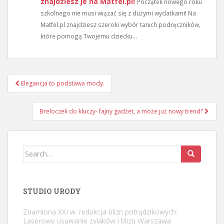
znajdziesz je na Matfel.pl!
Początek nowego roku
szkolnego nie musi wiązać się z dużymi wydatkami! Na
Matfel.pl znajdziesz szeroki wybór tanich podręczników,
które pomogą Twojemu dziecku...
Nawigacja
Elegancja to podstawa mody.
wpisu
Breloczek do kluczy- fajny gadżet, a może już nowy trend?
Search
for:
STUDIO URODY
Znamiona XXI w. redukcja blizn potrądzikowych.
Laserowe usuwanie żylaków i blizn Warszawa