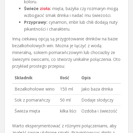
koloru.
Świeże
zioła
:
mięta, bazylia czy rozmaryn mogą
wzbogacić smak drinka i nadać mu świeżości.
Przyprawy:
cynamon, imbir lub chili dodają nuty
pikantności i charakteru.
Inną ciekawą opcją są przygotowanie drinków na bazie
bezalkoholowych win. Można je łączyć z wodą
mineralną, sokiem pomarańczowym lub chociażby ze
świeżymi owocami, co stworzy unikalne połączenia. Oto
przykład prostego przepisu:
Składnik
Ilość
Opis
Bezalkoholowe wino
150 ml
Jako baza drinka
Sok z pomarańczy
50 ml
Dodaje słodyczy
Świeża mięta
kilka liści
Ozdoba i świeżość
Warto eksperymentować z różnymi połączeniami, aby
znaleźć swoje ulubione smaki. Przygotowując drinki z