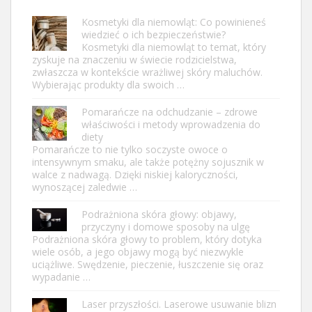
Kosmetyki dla niemowląt: Co powinieneś
wiedzieć o ich bezpieczeństwie?
Kosmetyki dla niemowląt to temat, który
zyskuje na znaczeniu w świecie rodzicielstwa,
zwłaszcza w kontekście wrażliwej skóry maluchów.
Wybierając produkty dla swoich …
Pomarańcze na odchudzanie – zdrowe
właściwości i metody wprowadzenia do
diety
Pomarańcze to nie tylko soczyste owoce o
intensywnym smaku, ale także potężny sojusznik w
walce z nadwagą. Dzięki niskiej kaloryczności,
wynoszącej zaledwie …
Podrażniona skóra głowy: objawy,
przyczyny i domowe sposoby na ulgę
Podrażniona skóra głowy to problem, który dotyka
wiele osób, a jego objawy mogą być niezwykle
uciążliwe. Swędzenie, pieczenie, łuszczenie się oraz
wypadanie …
Laser przyszłości. Laserowe usuwanie blizn