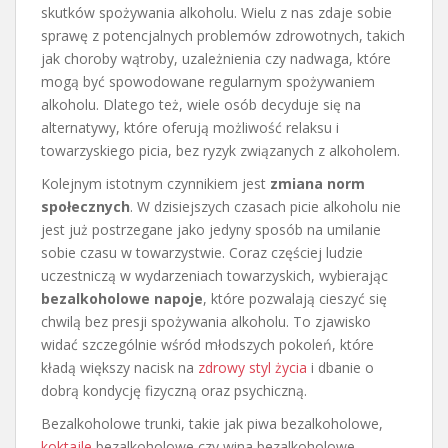
skutków spożywania alkoholu. Wielu z nas zdaje sobie
sprawę z potencjalnych problemów zdrowotnych, takich
jak choroby wątroby, uzależnienia czy nadwaga, które
mogą być spowodowane regularnym spożywaniem
alkoholu. Dlatego też, wiele osób decyduje się na
alternatywy, które oferują możliwość relaksu i
towarzyskiego picia, bez ryzyk związanych z alkoholem.
Kolejnym istotnym czynnikiem jest
zmiana norm
społecznych
. W dzisiejszych czasach picie alkoholu nie
jest już postrzegane jako jedyny sposób na umilanie
sobie czasu w towarzystwie. Coraz częściej ludzie
uczestniczą w wydarzeniach towarzyskich, wybierając
bezalkoholowe napoje
, które pozwalają cieszyć się
chwilą bez presji spożywania alkoholu. To zjawisko
widać szczególnie wśród młodszych pokoleń, które
kładą większy nacisk na
zdrowy styl życia
i dbanie o
dobrą kondycję fizyczną oraz psychiczną.
Bezalkoholowe trunki, takie jak piwa bezalkoholowe,
koktajle
bezalkoholowe czy wina bezalkoholowe,