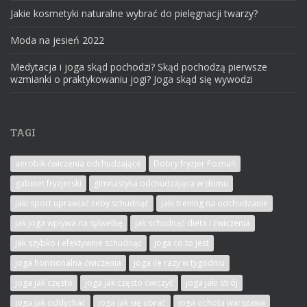
Jakie kosmetyki naturalne wybrać do pielęgnacji twarzy?
Moda na jesień 2022
Medytacja i joga skąd pochodzi? Skąd pochodzą pierwsze
wzmianki o praktykowaniu jogi? Joga skąd się wywodzi
TAGI
aerobik ćwiczenia odchudzające
Dobry fryzjer Poznań
gabinet fryzjerski
gimnastyka odchudzająca w domu
jaki sport uprawiać żeby schudnąć
jaki trening na odchudzanie
jak joga wpływa na sylwetkę
jak schudnąć dieta i ćwiczenia
jak szybko i efektywnie schudnąć
joga co to jest
Joga hormonalna ćwiczenia
joga ile razy w tygodniu
joga jak często
joga jak często ćwiczyć
joga jaki strój
joga jak oddychać
joga jak się ubrać
joga ochota warszawa