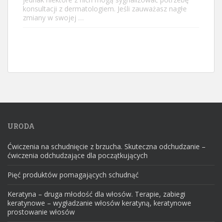
konsultacji z dermatologiem. Jeśli zauważasz nagłe
zmiany w swojej …
URODA
Ćwiczenia na schudnięcie z brzucha. Skuteczna odchudzanie –
ćwiczenia odchudzające dla początkujących
Pięć produktów pomagających schudnąć
Keratyna – druga młodość dla włosów. Terapie, zabiegi
keratynowe – wygładzanie włosów keratyną, keratynowe
prostowanie włosów