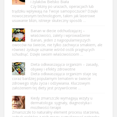
i żylaków Bielsko Biała
Czy blizny po urazach, operacjach lub
trądziku wpływają na Twoje samopoczucie? Dzięki
nowoczesnym technologiom, takim jak laserowe
usuwanie blizn, istnieje skuteczny sposób …
Banan w diecie odchudzającej –
właściwości, zalety i wprowadzenie
Banan, jeden z najpopularniejszych
owoców na świecie, nie tylko zachwyca smakiem, ale
również zyskuje uznanie wśród osób pragnących
schudnąć. Dzięki swoim właściwościom …
Dieta odkwaszająca organizm – zasady,
objawy i efekty zdrowotne
Dieta odkwaszająca organizm staje się
coraz bardziej popularnym tematem w świecie
zdrowego stylu życia i odżywiania. Kluczowym
założeniem tej diety jest przywrócenie …
Kiedy zmarszczki wymagają wizyty u
dermatologa: sygnały, diagnostyka i
możliwości terapii
Zmarszczki to naturalny element procesu starzenia,
jednak niektóre z nich mogą sygnalizować potrzebę