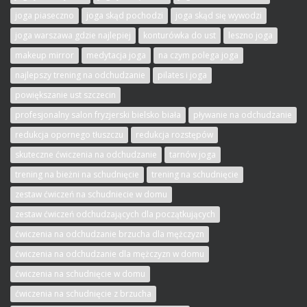
joga piaseczno
joga skąd pochodzi
joga skąd się wywodzi
joga warszawa gdzie najlepiej
konturówka do ust
leszno joga
makeup mirror
medytacja joga
na czym polega joga
najlepszy trening na odchudzanie
pilates i joga
powiększanie ust szczecin
profesjonalny salon fryzjerski bielsko biała
pływanie na odchudzanie
redukcja opornego tłuszczu
redukcja rozstępów
skuteczne ćwiczenia na odchudzanie
tarnów joga
trening na bieżni na schudnięcie
trening na schudnięcie
zestaw ćwiczeń na schudniecie w domu
zestaw ćwiczeń odchudzających dla początkujących
ćwiczenia na odchudzanie brzucha dla mężczyzn
ćwiczenia na odchudzanie dla mężczyzn w domu
ćwiczenia na schudnięcie w domu
ćwiczenia na schudnięcie z brzucha