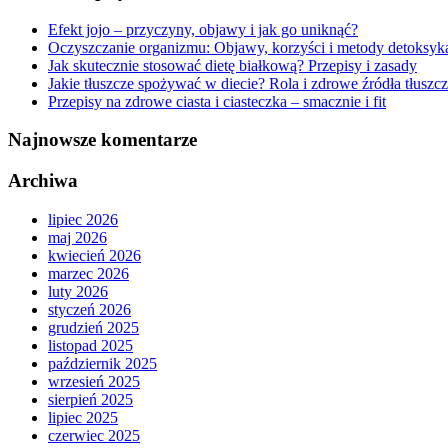
Efekt jojo – przyczyny, objawy i jak go uniknąć?
Oczyszczanie organizmu: Objawy, korzyści i metody detoksyka
Jak skutecznie stosować dietę białkową? Przepisy i zasady
Jakie tłuszcze spożywać w diecie? Rola i zdrowe źródła tłuszc
Przepisy na zdrowe ciasta i ciasteczka – smacznie i fit
Najnowsze komentarze
Archiwa
lipiec 2026
maj 2026
kwiecień 2026
marzec 2026
luty 2026
styczeń 2026
grudzień 2025
listopad 2025
październik 2025
wrzesień 2025
sierpień 2025
lipiec 2025
czerwiec 2025