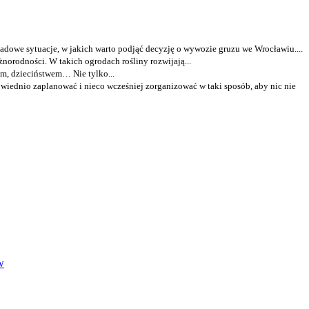
dowe sytuacje, w jakich warto podjąć decyzję o wywozie gruzu we Wrocławiu....
żnorodności. W takich ogrodach rośliny rozwijają...
em, dzieciństwem… Nie tylko...
owiednio zaplanować i nieco wcześniej zorganizować w taki sposób, aby nic nie
w