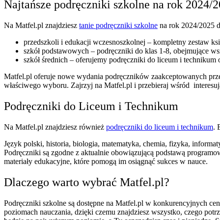
Najtańsze podręczniki szkolne na rok 2024/
Na Matfel.pl znajdziesz
tanie podręczniki szkolne
na rok 2024/2025 d
przedszkoli i edukacji wczesnoszkolnej – kompletny zestaw ks
szkół podstawowych – podręczniki do klas 1-8, obejmujące wszy
szkół średnich – oferujemy podręczniki do liceum i technikum o
Matfel.pl oferuje nowe wydania podręczników zaakceptowanych przez
właściwego wyboru. Zajrzyj na Matfel.pl i przebieraj wśród interesu
Podręczniki do Liceum i Technikum
Na Matfel.pl znajdziesz również
podręczniki do liceum i technikum
. 
Język polski, historia, biologia, matematyka, chemia, fizyka, informa
Podręczniki są zgodne z aktualnie obowiązującą podstawą programow
materiały edukacyjne, które pomogą im osiągnąć sukces w nauce.
Dlaczego warto wybrać Matfel.pl?
Podręczniki szkolne są dostępne na Matfel.pl w konkurencyjnych cen
poziomach nauczania, dzięki czemu znajdziesz wszystko, czego potr