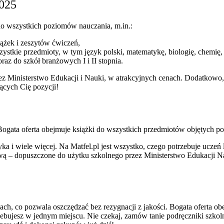
2025
o wszystkich poziomów nauczania, m.in.:
iążek i zeszytów ćwiczeń,
stkie przedmioty, w tym język polski, matematykę, biologię, chemię, fi
raz do szkół branżowych I i II stopnia.
 Ministerstwo Edukacji i Nauki, w atrakcyjnych cenach. Dodatkowo, 
jących Cię pozycji!
Bogata oferta obejmuje książki do wszystkich przedmiotów objętych
tyka i wiele więcej. Na Matfel.pl jest wszystko, czego potrzebuje ucze
ą – dopuszczone do użytku szkolnego przez Ministerstwo Edukacji Na
ach, co pozwala oszczędzać bez rezygnacji z jakości. Bogata oferta o
zebujesz w jednym miejscu. Nie czekaj, zamów tanie podręczniki szko