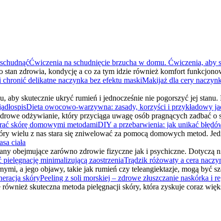
Ćwiczenia na schudnięcie brzucha w domu. Ćwiczenia, aby 
o stan zdrowia, kondycję a co za tym idzie również komfort funkcjono
Makijaż dla cery naczynk
aby skutecznie ukryć rumień i jednocześnie nie pogorszyć jej stanu
Dieta owocowo-warzywna: zasady, korzyści i przykładowy ja
drowe odżywianie, który przyciąga uwagę osób pragnących zadbać o 
DIY a przebarwienia: jak unikać błęd
tóry wielu z nas stara się zniwelować za pomocą domowych metod. Je
sa ciała
iany obejmujące zarówno zdrowie fizyczne jak i psychiczne. Dotyczą 
Trądzik różowaty a cera naczyn
nymi, a jego objawy, takie jak rumień czy teleangiektazje, mogą być 
Peeling z soli morskiej – zdrowe złuszczanie naskórka i r
ale również skuteczna metoda pielęgnacji skóry, która zyskuje coraz wi