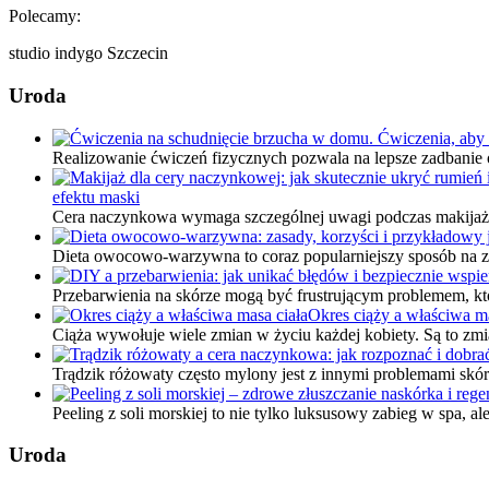
Polecamy:
studio indygo Szczecin
Uroda
Realizowanie ćwiczeń fizycznych pozwala na lepsze zadbanie 
efektu maski
Cera naczynkowa wymaga szczególnej uwagi podczas makijażu, 
Dieta owocowo-warzywna to coraz popularniejszy sposób na z
Przebarwienia na skórze mogą być frustrującym problemem, k
Okres ciąży a właściwa ma
Ciąża wywołuje wiele zmian w życiu każdej kobiety. Są to zm
Trądzik różowaty często mylony jest z innymi problemami skór
Peeling z soli morskiej to nie tylko luksusowy zabieg w spa, 
Uroda