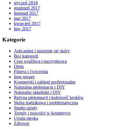
styczeń 2018
grudzień 2017
listopad 2017
maj 2017
kwiecień 2017
luty 2017
Kategorie
Anti-aging i starzenie się skóry
Bez kategorii
Cera wrażliwa i naczynkowa
Dieta
Fitness i ćwiczenia
Inne tematy
Kosmetyki i zabiegi profesjonalne
Naturalna pielęgnacja i DIY
Naturalne składniki i DIY
Rutyna pielęgnacji i kolejność kroków
Skóra trądzikowa i problematyczna
Studio urody
Trendy i nowości w kosmetyce
Uroda męska
Zdrowie