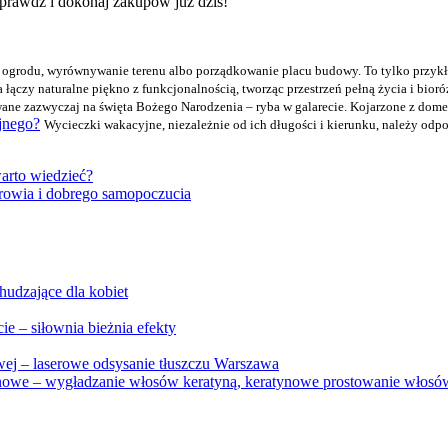
Sprawdź i dokonaj zakupów już dziś!
 ogrodu, wyrównywanie terenu albo porządkowanie placu budowy. To tylko przykła
 łączy naturalne piękno z funkcjonalnością, tworząc przestrzeń pełną życia i bioró
owane zazwyczaj na święta Bożego Narodzenia – ryba w galarecie. Kojarzone z dom
jnego?
Wycieczki wakacyjne, niezależnie od ich długości i kierunku, należy odp
arto wiedzieć?
zdrowia i dobrego samopoczucia
hudzające dla kobiet
e – siłownia bieżnia efekty
wej – laserowe odsysanie tłuszczu Warszawa
tynowe – wygładzanie włosów keratyną, keratynowe prostowanie włosó