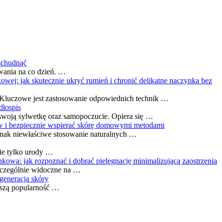
schudnąć
wania na co dzień. …
owej: jak skutecznie ukryć rumień i chronić delikatne naczynka bez
. Kluczowe jest zastosowanie odpowiednich technik …
dłospis
swoją sylwetkę oraz samopoczucie. Opiera się …
ów i bezpiecznie wspierać skórę domowymi metodami
dnak niewłaściwe stosowanie naturalnych …
nie tylko urody …
kowa: jak rozpoznać i dobrać pielęgnację minimalizującą zaostrzenia
szczególnie widoczne na …
egeneracja skóry
ększą popularność …