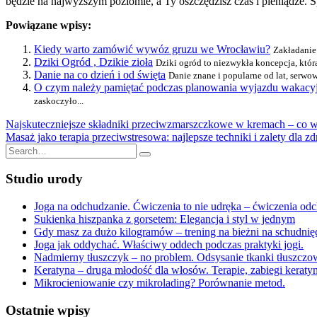
będzie na najwyższym poziomie, a Ty oszczędzisz czas i pieniądze. 
Powiązane wpisy:
Kiedy warto zamówić wywóz gruzu we Wrocławiu?
Zakładanie
Dziki Ogród , Dzikie zioła
Dziki ogród to niezwykła koncepcja, która
Danie na co dzień i od święta
Danie znane i popularne od lat, serw
O czym należy pamiętać podczas planowania wyjazdu wakacy
zaskoczyło...
Nawigacja
Najskuteczniejsze składniki przeciwzmarszczkowe w kremach – co w
Masaż jako terapia przeciwstresowa: najlepsze techniki i zalety dla 
wpisu
Search
for:
Studio urody
Joga na odchudzanie. Ćwiczenia to nie udręka – ćwiczenia odc
Sukienka hiszpanka z gorsetem: Elegancja i styl w jednym
Gdy masz za dużo kilogramów – trening na bieżni na schudnięci
Joga jak oddychać. Właściwy oddech podczas praktyki jogi.
Nadmierny tłuszczyk – no problem. Odsysanie tkanki tłuszczo
Keratyna – druga młodość dla włosów. Terapie, zabiegi kera
Mikrocieniowanie czy mikrolading? Porównanie metod.
Ostatnie wpisy