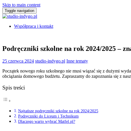
Skip to main content
Toggle navigation
Współpraca i kontakt
Podręczniki szkolne na rok 2024/2025 – zna
25 czerwca 2024
studio-indygo.pl
Inne tematy
Początek nowego roku szkolnego nie musi wiązać się z dużymi wyda
obciążania domowego budżetu. Zapraszamy do zapoznania się z nasz
Spis treści
Najtańsze podręczniki szkolne na rok 2024/2025
Podręczniki do Liceum i Technikum
Dlaczego warto wybrać Matfel.pl?