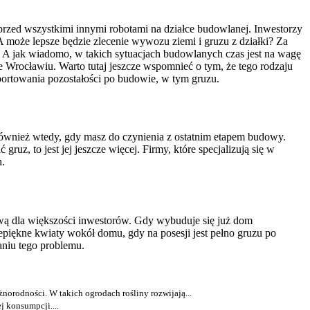
rzed wszystkimi innymi robotami na działce budowlanej. Inwestorzy
 A może lepsze będzie zlecenie wywozu ziemi i gruzu z działki? Za
. A jak wiadomo, w takich sytuacjach budowlanych czas jest na wagę
e Wrocławiu. Warto tutaj jeszcze wspomnieć o tym, że tego rodzaju
portowania pozostałości po budowie, w tym gruzu.
również wtedy, gdy masz do czynienia z ostatnim etapem budowy.
uz, to jest jej jeszcze więcej. Firmy, które specjalizują się w
h.
prawą dla większości inwestorów. Gdy wybuduje się już dom
epiękne kwiaty wokół domu, gdy na posesji jest pełno gruzu po
aniu tego problemu.
żnorodności. W takich ogrodach rośliny rozwijają...
j konsumpcji....