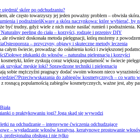
e ujędrnić skórę po odchudzaniu?
em, ale często towarzyszy jej jeden poważny problem – obwisła skóra
Kwasy a skóra naczynkowa: które wybierać, by nie
e być trudny, gdyż wiele z nich może nasilać rumień i podrażnienia
Naturalny peeling do ciała – korzyści, rodzaje i przepisy DIY
spa, ale również doskonała metoda pielęgnacji, którą możemy z powod
Osteoporoza – przyczyny, objawy i skuteczne metody leczenia
na całym świecie, prowadząc do osłabienia kości i zwiększonej podatn
Ziołowe płukanki do włosów – naturalna pielęgnacja i korzyści
kosmetyki, które zyskują coraz większą popularność w świecie pielęgn
Jak uzyskać męskie loki? Sprawdzone techniki i pielęgnacja
 zadają sobie mężczyźni pragnący dodać swoim włosom nieco wyrazistośc
Przeciwwskazania do zabiegów kosmetycznych – co warto w
z rosnącą popularnością zabiegów kosmetycznych, ważne jest, aby pa
 Biała
ianki o praktykowaniu jogi? Joga skąd się wywodzi
bletki na odchudzanie – intensywne ćwiczenia odchudzające
tynowe – wygładzanie włosów keratyną, keratynowe prostowanie włosó
profesjonalna obsługa i nie tylko