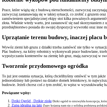
Prace, które wiążą się z budową nieruchomości, zazwyczaj zaczynaj
zazwyczaj zastanawiają się w takiej sytuacji, co zrobić z gruzem or
zamówieniem specjalistycznej ekipy stoi kilka poważnych argumentów
złota. Właśnie wtedy warto, jest zastanowić się nad skorzystaniem z
przedsiębiorstwo posiada do swojej dyspozycji wywrotki oraz inne m
Uprzątanie terenu budowy, inaczej placu 
Wywóz ziemi lub gruzu z działki trzeba zamówić nie tylko w sytuac
Plac budowy, na który robotnicy wykonywali prace budowlane, trzeba u
wypożyczaniu kontenerów na ziemię lub gruz, mają zazwyczaj w sw
Tworzenie przydomowego ogródka
To już jest ostatnia sytuacja, którą chcielibyśmy omówić w tym jakż
jednorodzinny lub postawi na działce domek letniskowy, to najwyższ
budowie. Jeżeli chcesz coś z tym zrobić, to wpisz w wyszukiwarkę h
Powiązane wpisy:
Dziki Ogród , Dzikie zioła
Dziki ogród to niezwykła koncepcja, która
Zupa idealna na lato
Zupy kojarzą nam się z solidną podstawą polskie