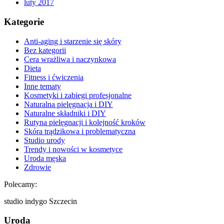
luty 2017
Kategorie
Anti-aging i starzenie się skóry
Bez kategorii
Cera wrażliwa i naczynkowa
Dieta
Fitness i ćwiczenia
Inne tematy
Kosmetyki i zabiegi profesjonalne
Naturalna pielęgnacja i DIY
Naturalne składniki i DIY
Rutyna pielęgnacji i kolejność kroków
Skóra trądzikowa i problematyczna
Studio urody
Trendy i nowości w kosmetyce
Uroda męska
Zdrowie
Polecamy:
studio indygo Szczecin
Uroda