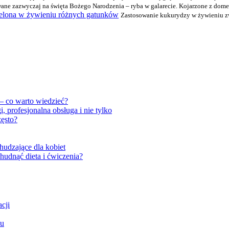
owane zazwyczaj na święta Bożego Narodzenia – ryba w galarecie. Kojarzone z dom
ielona w żywieniu różnych gatunków
Zastosowanie kukurydzy w żywieniu zw
– co warto wiedzieć?
profesjonalna obsługa i nie tylko
zęsto?
hudzające dla kobiet
hudnąć dieta i ćwiczenia?
cji
zu