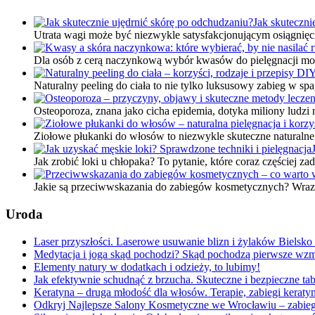
Jak skuteczni
Utrata wagi może być niezwykle satysfakcjonującym osiągnięci
Dla osób z cerą naczynkową wybór kwasów do pielęgnacji moż
Naturalny peeling do ciała to nie tylko luksusowy zabieg w 
Osteoporoza, znana jako cicha epidemia, dotyka miliony ludzi 
Ziołowe płukanki do włosów to niezwykle skuteczne naturalne 
Jak zrobić loki u chłopaka? To pytanie, które coraz częściej
Jakie są przeciwwskazania do zabiegów kosmetycznych? Wraz 
Uroda
Laser przyszłości. Laserowe usuwanie blizn i żylaków Bielsko
Medytacja i joga skąd pochodzi? Skąd pochodzą pierwsze wzm
Elementy natury w dodatkach i odzieży, to lubimy!
Jak efektywnie schudnąć z brzucha. Skuteczne i bezpieczne ta
Keratyna – druga młodość dla włosów. Terapie, zabiegi kera
Odkryj Najlepsze Salony Kosmetyczne we Wrocławiu – zabiegi, 