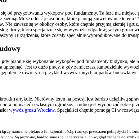
ą się od przygotowania wykopów pod fundamenty. Ta faza ma miejsce p
az z ziemią. Może oddać je osobom, które planują zniwelowanie terenu?
. Nie zawsze są w okolicy osoby, które chętnie przyjmą ziemię i gruz
 usług firmy, która specjalizuje się w wywozie odpadów, w tym gruzu w
aszyny i urządzenia, które zostały specjalnie wyprodukowane do trans
budowy
ji, gdy planuje się wykonanie wykopów pod fundamenty budynku, ale 
przątnąć. Jest to dużo pracy, a gdy zamierzasz samodzielnie wywozić gr
ojej ofercie również na przykład wywóz innych odpadów budowlanyc
e krótkim artykule. Nierówny teren na posesji jest bardzo uciążliwą s
a pora pomyśleć o własnym ogrodzie. Trudno jest wyobrażać sobie prz
asło:
wywóz gruzu Wrocław
. Specjaliści chętnie pomogą Ci w rozwiąz
 łączy naturalne piękno z funkcjonalnością, tworząc przestrzeń pełną życia i bioró
j kuchni. Są pożywne, bardzo smaczne i apetyczne a ich wygląd zachęca do szybkie