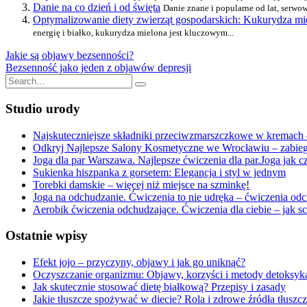
Danie na co dzień i od święta
Danie znane i popularne od lat, serw
Optymalizowanie diety zwierząt gospodarskich: Kukurydza m
energię i białko, kukurydza mielona jest kluczowym...
Nawigacja
Jakie są objawy bezsenności?
Bezsenność jako jeden z objawów depresji
wpisu
Search
for:
Studio urody
Najskuteczniejsze składniki przeciwzmarszczkowe w kremach 
Odkryj Najlepsze Salony Kosmetyczne we Wrocławiu – zabiegi, 
Joga dla par Warszawa. Najlepsze ćwiczenia dla par.Joga jak c
Sukienka hiszpanka z gorsetem: Elegancja i styl w jednym
Torebki damskie – więcej niż miejsce na szminkę!
Joga na odchudzanie. Ćwiczenia to nie udręka – ćwiczenia odc
Aerobik ćwiczenia odchudzające. Ćwiczenia dla ciebie – jak sc
Ostatnie wpisy
Efekt jojo – przyczyny, objawy i jak go uniknąć?
Oczyszczanie organizmu: Objawy, korzyści i metody detoksyka
Jak skutecznie stosować dietę białkową? Przepisy i zasady
Jakie tłuszcze spożywać w diecie? Rola i zdrowe źródła tłuszc