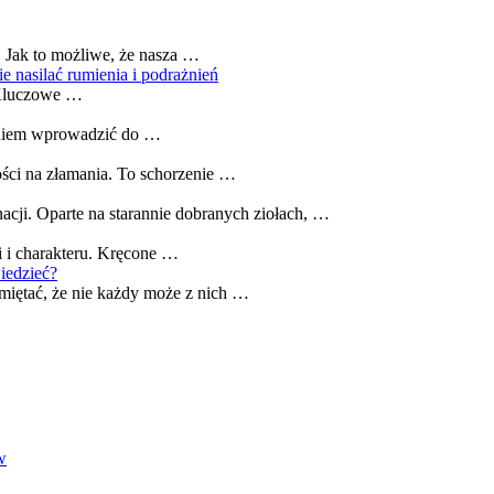
. Jak to możliwe, że nasza …
 nasilać rumienia i podrażnień
. Kluczowe …
zeniem wprowadzić do …
ości na złamania. To schorzenie …
acji. Oparte na starannie dobranych ziołach, …
i i charakteru. Kręcone …
iedzieć?
miętać, że nie każdy może z nich …
w