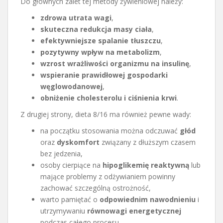
Do głównych zalet tej metody żywieniowej należy:
zdrowa utrata wagi
,
skuteczna redukcja masy ciała
,
efektywniejsze spalanie tłuszczu
,
pozytywny wpływ na metabolizm
,
wzrost wrażliwości organizmu na insulinę
,
wspieranie prawidłowej gospodarki
węglowodanowej
,
obniżenie cholesterolu i ciśnienia krwi
.
Z drugiej strony, dieta 8/16 ma również pewne wady:
na początku stosowania można odczuwać
głód
oraz
dyskomfort
związany z dłuższym czasem
bez jedzenia,
osoby cierpiące na
hipoglikemię reaktywną
lub
mające problemy z odżywianiem powinny
zachować szczególną ostrożność,
warto pamiętać o
odpowiednim nawodnieniu
i
utrzymywaniu
równowagi energetycznej
podczas całego procesu.