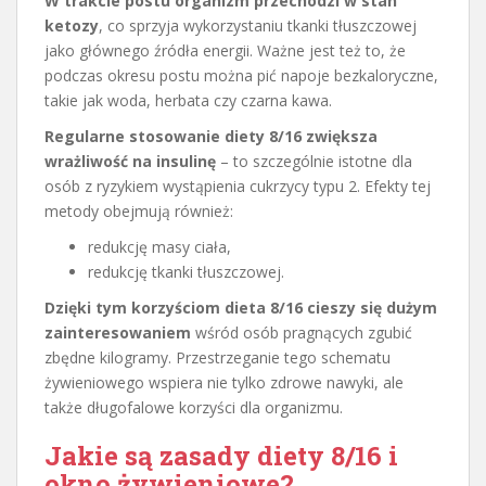
W trakcie postu organizm przechodzi w stan
ketozy
, co sprzyja wykorzystaniu tkanki tłuszczowej
jako głównego źródła energii. Ważne jest też to, że
podczas okresu postu można pić napoje bezkaloryczne,
takie jak woda, herbata czy czarna kawa.
Regularne stosowanie diety 8/16 zwiększa
wrażliwość na insulinę
– to szczególnie istotne dla
osób z ryzykiem wystąpienia cukrzycy typu 2. Efekty tej
metody obejmują również:
redukcję masy ciała,
redukcję tkanki tłuszczowej.
Dzięki tym korzyściom dieta 8/16 cieszy się dużym
zainteresowaniem
wśród osób pragnących zgubić
zbędne kilogramy. Przestrzeganie tego schematu
żywieniowego wspiera nie tylko zdrowe nawyki, ale
także długofalowe korzyści dla organizmu.
Jakie są zasady diety 8/16 i
okno żywieniowe?