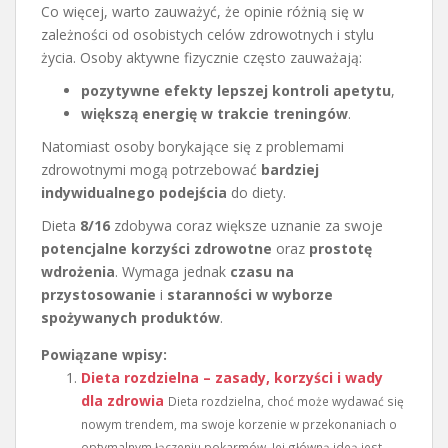
Co więcej, warto zauważyć, że opinie różnią się w
zależności od osobistych celów zdrowotnych i stylu
życia. Osoby aktywne fizycznie często zauważają:
pozytywne efekty lepszej kontroli apetytu
,
większą energię w trakcie treningów
.
Natomiast osoby borykające się z problemami
zdrowotnymi mogą potrzebować
bardziej
indywidualnego podejścia
do diety.
Dieta
8/16
zdobywa coraz większe uznanie za swoje
potencjalne korzyści zdrowotne
oraz
prostotę
wdrożenia
. Wymaga jednak
czasu na
przystosowanie
i
staranności w wyborze
spożywanych produktów
.
Powiązane wpisy:
Dieta rozdzielna – zasady, korzyści i wady
dla zdrowia
Dieta rozdzielna, choć może wydawać się
nowym trendem, ma swoje korzenie w przekonaniach o
optymalnym łączeniu pokarmów. Jej główną ideą jest