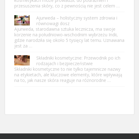
kosmetykach może prowadzić do podrażnień i
przesuszenia skóry, co z pewnością nie jest celem …
Ajurweda – holistyczny system zdrowia i
równowagi dosz
Ajurweda, starodawna sztuka lecznicza, ma swoje
korzenie na południowo-wschodnim wybrzeżu Indii,
gdzie narodziła się około 5 tysięcy lat temu. Uznawana
jest za …
Składniki kosmetyczne: Przewodnik po ich
rodzajach i bezpieczeństwie
Składniki kosmetyczne to nie tylko tajemnicze nazwy
na etykietach, ale kluczowe elementy, które wpływają
na to, jak nasze skóra reaguje na różnorodne …