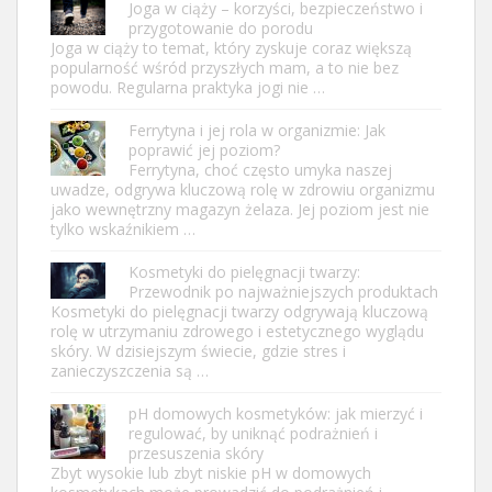
Joga w ciąży – korzyści, bezpieczeństwo i
przygotowanie do porodu
Joga w ciąży to temat, który zyskuje coraz większą
popularność wśród przyszłych mam, a to nie bez
powodu. Regularna praktyka jogi nie …
Ferrytyna i jej rola w organizmie: Jak
poprawić jej poziom?
Ferrytyna, choć często umyka naszej
uwadze, odgrywa kluczową rolę w zdrowiu organizmu
jako wewnętrzny magazyn żelaza. Jej poziom jest nie
tylko wskaźnikiem …
Kosmetyki do pielęgnacji twarzy:
Przewodnik po najważniejszych produktach
Kosmetyki do pielęgnacji twarzy odgrywają kluczową
rolę w utrzymaniu zdrowego i estetycznego wyglądu
skóry. W dzisiejszym świecie, gdzie stres i
zanieczyszczenia są …
pH domowych kosmetyków: jak mierzyć i
regulować, by uniknąć podrażnień i
przesuszenia skóry
Zbyt wysokie lub zbyt niskie pH w domowych