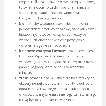
olejach roślinnych; oliwa z oliwek i olej rzepakowy
to świetne opcje, orzechy i nasiona – migdały
oraz siemię lniane – również wniosą wiele
korzyści do Twojego menu,
błonnik
: aby wspomóc trawienie, postaw na
pełnoziarniste produkty zbożowe, takie jak kasze i
brązowy ryż, owoce i warzywa są niezwykle
ważne – ich obecność w diecie pozytywnie
wpływa na ogólne samopoczucie,
kolorowe warzywa i owoce
: urozmaicenie jest
kluczowe! Wprowadź do diety różnorodne
warzywa (brokuły, papryka, marchew) oraz owoce
(jabłka, jagody), które obfitują w witaminy i
minerały,
zróżnicowane posiłki
: aby dieta była atrakcyjna,
eksperymentuj z potrawami – sałatki z quinoa z
dodatkiem grillowanego kurczaka lub smoothie
owocowo-warzywne na bazie jogurtu naturalnego
mogą być doskonałym rozwiązaniem.