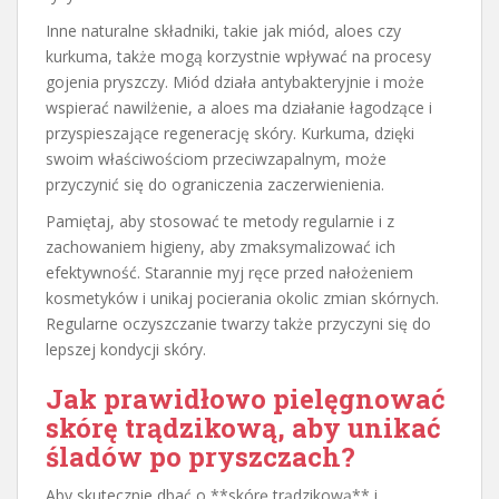
Inne naturalne składniki, takie jak miód, aloes czy
kurkuma, także mogą korzystnie wpływać na procesy
gojenia pryszczy. Miód działa antybakteryjnie i może
wspierać nawilżenie, a aloes ma działanie łagodzące i
przyspieszające regenerację skóry. Kurkuma, dzięki
swoim właściwościom przeciwzapalnym, może
przyczynić się do ograniczenia zaczerwienienia.
Pamiętaj, aby stosować te metody regularnie i z
zachowaniem higieny, aby zmaksymalizować ich
efektywność. Starannie myj ręce przed nałożeniem
kosmetyków i unikaj pocierania okolic zmian skórnych.
Regularne oczyszczanie twarzy także przyczyni się do
lepszej kondycji skóry.
Jak prawidłowo pielęgnować
skórę
trądzikową, aby unikać
śladów po pryszczach
?
Aby skutecznie dbać o **skórę trądzikową** i