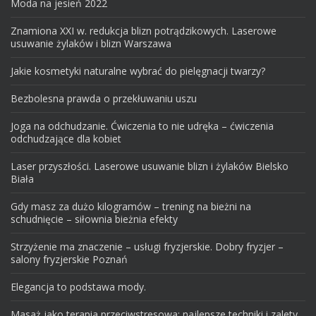
Moda na jesień 2022
Znamiona XXI w. redukcja blizn potrądzikowych. Laserowe
usuwanie żylaków i blizn Warszawa
Jakie kosmetyki naturalne wybrać do pielęgnacji twarzy?
Bezbolesna prawda o przekłuwaniu uszu
Joga na odchudzanie. Ćwiczenia to nie udręka – ćwiczenia
odchudzające dla kobiet
Laser przyszłości. Laserowe usuwanie blizn i żylaków Bielsko
Biała
Gdy masz za dużo kilogramów – trening na bieżni na
schudnięcie – siłownia bieżnia efekty
Strzyżenie ma znaczenie – usługi fryzjerskie. Dobry fryzjer –
salony fryzjerskie Poznań
Elegancja to podstawa mody.
Masaż jako terapia przeciwstresowa: najlepsze techniki i zalety