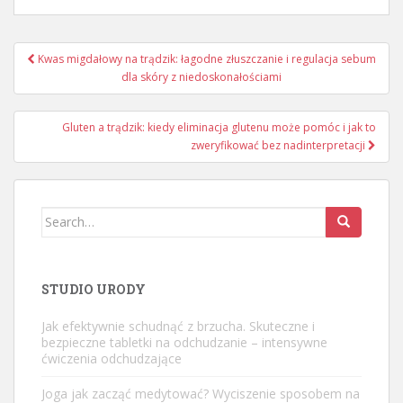
Nawigacja
Kwas migdałowy na trądzik: łagodne złuszczanie i regulacja sebum
wpisu
dla skóry z niedoskonałościami
Gluten a trądzik: kiedy eliminacja glutenu może pomóc i jak to
zweryfikować bez nadinterpretacji
Search
for:
STUDIO URODY
Jak efektywnie schudnąć z brzucha. Skuteczne i
bezpieczne tabletki na odchudzanie – intensywne
ćwiczenia odchudzające
Joga jak zacząć medytować? Wyciszenie sposobem na