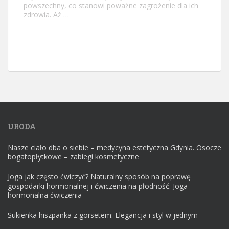
powszechny, co stanowi poważne zagrożenie dla ich
zdrowia. Aż …
URODA
Nasze ciało dba o siebie – medycyna estetyczna Gdynia. Osocze
bogatopłytkowe – zabiegi kosmetyczne
Joga jak często ćwiczyć? Naturalny sposób na poprawę
gospodarki hormonalnej i ćwiczenia na płodność. Joga
hormonalna ćwiczenia
Sukienka hiszpanka z gorsetem: Elegancja i styl w jednym