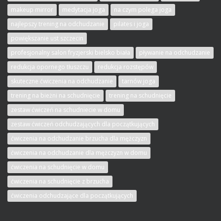
makeup mirror
medytacja joga
na czym polega joga
najlepszy trening na odchudzanie
pilates i joga
powiększanie ust szczecin
profesjonalny salon fryzjerski bielsko biała
pływanie na odchudzanie
redukcja opornego tłuszczu
redukcja rozstępów
skuteczne ćwiczenia na odchudzanie
tarnów joga
trening na bieżni na schudnięcie
trening na schudnięcie
zestaw ćwiczeń na schudniecie w domu
zestaw ćwiczeń odchudzających dla początkujących
ćwiczenia na odchudzanie brzucha dla mężczyzn
ćwiczenia na odchudzanie dla mężczyzn w domu
ćwiczenia na schudnięcie w domu
ćwiczenia na schudnięcie z brzucha
ćwiczenia odchudzające dla początkujących