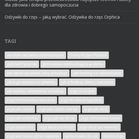
dla zdrowia i dobrego samopoczucia
Odżywki do rzęs – jaką wybrać. Odżywka do rzęs Orphica
TAGI
aerobik ćwiczenia odchudzające
Dobry fryzjer Poznań
gabinet fryzjerski
gimnastyka odchudzająca w domu
jaki sport uprawiać żeby schudnąć
jaki trening na odchudzanie
jak joga wpływa na sylwetkę
jak schudnąć dieta i ćwiczenia
jak szybko i efektywnie schudnąć
joga co to jest
Joga hormonalna ćwiczenia
joga ile razy w tygodniu
joga jak często
joga jak często ćwiczyć
joga jaki strój
joga jak oddychać
joga jak się ubrać
joga ochota warszawa
joga piaseczno
joga skąd pochodzi
joga skąd się wywodzi
joga warszawa gdzie najlepiej
konturówka do ust
leszno joga