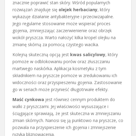
znacznie poprawić stan skóry. Wśród popularnych
rozwiązań znajduje się
olejek herbaciany
, który
wykazuje działanie antybakteryjne i przeciwzapalne.
Jego regularne stosowanie może wspierać proces
gojenia, zmniejszając zaczerwienienie oraz obrzęk
wokół pryszcza. Warto nałożyć kilka kropel olejku na
zmianę skórną za pomocą czystego wacika.
Kolejną skuteczną opcją jest
kwas salicylowy
, który
pomoże w odblokowaniu porów oraz złuszczaniu
martwego naskórka. Aplikacja kosmetyku z tym
składnikiem na pryszcze pomoże w zredukowaniu ich
widoczności oraz przyspieszeniu gojenia. Zastosowanie
go w seriach może przynieść długotrwałe efekty.
Maść cynkowa
jest również cennym produktem do
walki z pryszczami. Jej właściwości wysuszające i
ściągające sprawiają, że jest skuteczna w zmniejszaniu
zmian skórnych. Nanosi się ją punktowo na pryszcze, co
pozwala na przyspieszenie ich gojenia i zmniejszenie
ryzyka bliznowacenia.