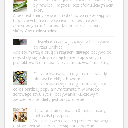
by nawilżał i łagodził bez efektu ściągnięcia
skóry
Aloes jest znany ze swoich właściwości nawilżających i
łagodzących, ale niewłaściwe stosowanie żelu
aloesowego może prowadzić do efektu ściągnięcia
skóry. Aby maksymalnie …
Odżywki do rzęs – jaką wybrać. Odżywka
do rzęs Orphica
Kobiety marzą o długich rzęsach, dlatego odżywki do
rzęs stały się jednym z najchętniej kupowanych
produktów. Nie trzeba dzięki temu używać maskary, …
Dieta odkwaszająca organizm – zasady,
objawy i efekty zdrowotne
Dieta odkwaszająca organizm staje się
coraz bardziej popularnym tematem w świecie
zdrowego stylu życia i odżywiania. Kluczowym
założeniem tej diety jest przywrócenie …
Dieta odchudzająca dla 8-latka: zasady,
jadłospis i przepisy
W dzisiejszych czasach problem nadwagi i
otyłości wśród dzieci staje się coraz bardziej