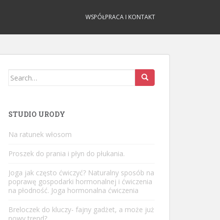
WSPÓŁPRACA I KONTAKT
Search
for:
STUDIO URODY
Na ratunek włosom
Proszek do prania i płyn do płukania.
Joga jak często ćwiczyć? Naturalny sposób na
poprawę gospodarki hormonalnej i ćwiczenia
na płodność. Joga hormonalna ćwiczenia
Breloczek do kluczy- fajny gadżet, a może już
nowy trend?