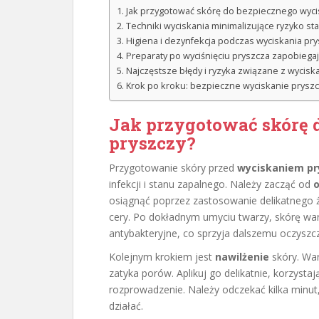
Jak przygotować skórę do bezpiecznego wyci
Techniki wyciskania minimalizujące ryzyko sta
Higiena i dezynfekcja podczas wyciskania pry
Preparaty po wyciśnięciu pryszcza zapobiega
Najczęstsze błędy i ryzyka związane z wycis
Krok po kroku: bezpieczne wyciskanie pryszcz
Jak przygotować skórę 
pryszczy?
Przygotowanie skóry przed
wyciskaniem pr
infekcji i stanu zapalnego. Należy zacząć od
o
osiągnąć poprzez zastosowanie delikatnego ż
cery. Po dokładnym umyciu twarzy, skórę war
antybakteryjne, co sprzyja dalszemu oczyszcz
Kolejnym krokiem jest
nawilżenie
skóry. War
zatyka porów. Aplikuj go delikatnie, korzys
rozprowadzenie. Należy odczekać kilka minut
działać.