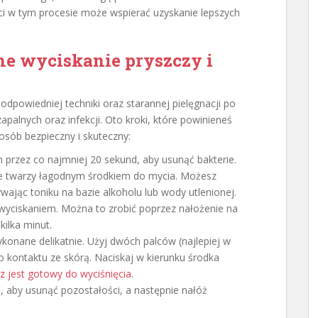
i w tym procesie może wspierać uzyskanie lepszych
ne wyciskanie pryszczy i
powiedniej techniki oraz starannej pielęgnacji po
palnych oraz infekcji. Oto kroki, które powinieneś
sób bezpieczny i skuteczny:
przez co najmniej 20 sekund, aby usunąć bakterie.
e twarzy łagodnym środkiem do mycia. Możesz
jąc toniku na bazie alkoholu lub wody utlenionej.
wyciskaniem. Można to zrobić poprzez nałożenie na
kilka minut.
onane delikatnie. Użyj dwóch palców (najlepiej w
o kontaktu ze skórą. Naciskaj w kierunku środka
z jest gotowy do wyciśnięcia
.
, aby usunąć pozostałości, a następnie nałóż