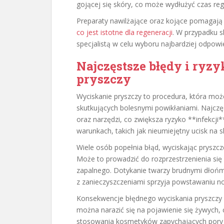
gojącej się skóry, co może wydłużyć czas rege
Preparaty nawilżające oraz kojące pomagają 
co jest istotne dla regeneracji
. W przypadku sk
specjalistą w celu wyboru najbardziej odpowi
Najczęstsze błędy i ry
pryszczy
Wyciskanie pryszczy to procedura, która mo
skutkujących bolesnymi powikłaniami. Najczę
oraz narzędzi, co zwiększa ryzyko **infekcji
warunkach, takich jak nieumiejętny ucisk na 
Wiele osób popełnia błąd, wyciskając pryszc
Może to prowadzić do rozprzestrzenienia się 
zapalnego. Dotykanie twarzy brudnymi dłońm
z zanieczyszczeniami sprzyja powstawaniu n
Konsekwencje błędnego wyciskania pryszczy
można narazić się na pojawienie się żywych, 
stosowania kosmetyków zapychających pory 