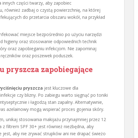
a innych części twarzy, aby zapobiec
u, również zadbaj o czystą powierzchnię, na której
nfekujących do przetarcia obszaru wokół, na przykład
nfekować miejsce bezpośrednio po użyciu narzędzi
d higieny oraz stosowanie odpowiednich technik
óry oraz zapobieganiu infekcjom. Nie zapominaj
e ręczników oraz poszewek poduszek.
u pryszcza zapobiegające
yciśnięciu pryszcza
jest kluczowe dla
infekcje czy blizny. Po zabiegu warto sięgnąć po toniki
ntyseptycznie i łagodzą stan zapalny. Alternatywnie,
kwas azelainowy mogą wspierać proces gojenia skóry.
zn, unikaj stosowania makijażu przynajmniej przez 12
 z filtrem SPF 30+ jest również niezbędna, aby
e jest, aby nie zrywać strupków ani nie drapać świeżo