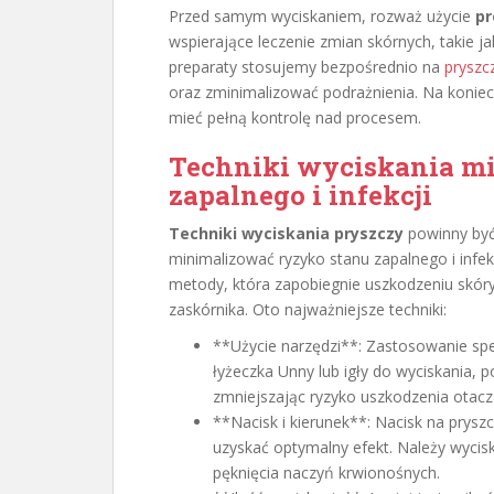
Przed samym wyciskaniem, rozważ użycie
pr
wspierające leczenie zmian skórnych, takie ja
preparaty stosujemy bezpośrednio na
pryszc
oraz zminimalizować podrażnienia. Na koniec
mieć pełną kontrolę nad procesem.
Techniki wyciskania mi
zapalnego i infekcji
Techniki wyciskania pryszczy
powinny być
minimalizować ryzyko stanu zapalnego i infe
metody, która zapobiegnie uszkodzeniu skóry
zaskórnika. Oto najważniejsze techniki:
**Użycie narzędzi**: Zastosowanie spec
łyżeczka Unny lub igły do wyciskania, p
zmniejszając ryzyko uszkodzenia otacza
**Nacisk i kierunek**: Nacisk na prysz
uzyskać optymalny efekt. Należy wycisk
pęknięcia naczyń krwionośnych.