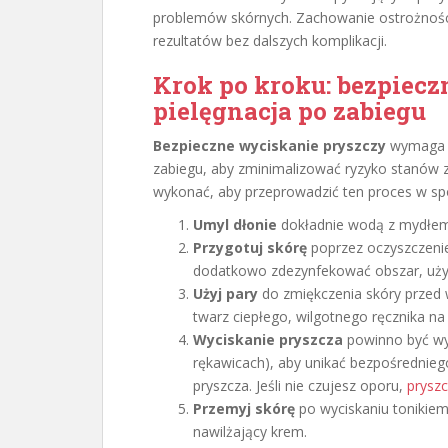
problemów skórnych. Zachowanie ostrożnośc
rezultatów bez dalszych komplikacji.
Krok po kroku: bezpiecz
pielęgnacja po zabiegu
Bezpieczne wyciskanie pryszczy
wymaga od
zabiegu, aby zminimalizować ryzyko stanów za
wykonać, aby przeprowadzić ten proces w spo
Umyl dłonie
dokładnie wodą z mydłem 
Przygotuj skórę
poprzez oczyszczeni
dodatkowo zdezynfekować obszar, używa
Użyj pary
do zmiękczenia skóry przed 
twarz ciepłego, wilgotnego ręcznika na 
Wyciskanie pryszcza
powinno być wyk
rękawicach), aby unikać bezpośrednieg
pryszcza. Jeśli nie czujesz oporu,
pryszc
Przemyj skórę
po wyciskaniu tonikiem
nawilżający krem.