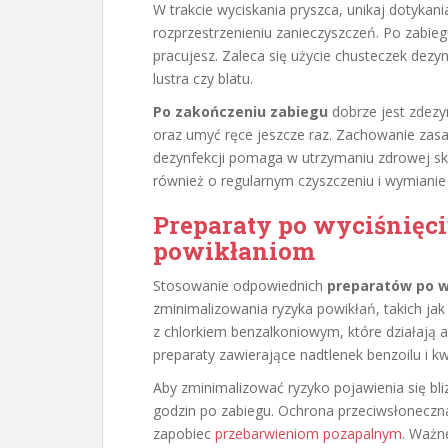
W trakcie wyciskania pryszca, unikaj dotykani
rozprzestrzenieniu zanieczyszczeń. Po zabieg
pracujesz. Zaleca się użycie chusteczek dezy
lustra czy blatu.
Po zakończeniu zabiegu
dobrze jest zdezy
oraz umyć ręce jeszcze raz. Zachowanie zasa
dezynfekcji pomaga w utrzymaniu zdrowej sk
również o regularnym czyszczeniu i wymiani
Preparaty po wyciśnięci
powikłaniom
Stosowanie odpowiednich
preparatów po w
zminimalizowania ryzyka powikłań, takich jak 
z chlorkiem benzalkoniowym, które działają a
preparaty zawierające nadtlenek benzoilu i 
Aby zminimalizować ryzyko pojawienia się bli
godzin po zabiegu. Ochrona przeciwsłoneczna
zapobiec
przebarwieniom pozapalnym
. Ważn