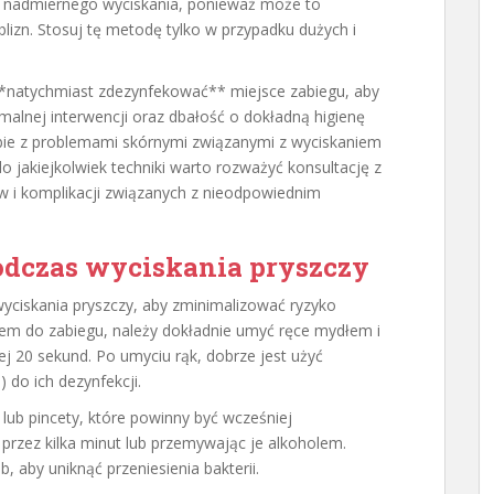
kać nadmiernego wyciskania, ponieważ może to
lizn. Stosuj tę metodę tylko w przypadku dużych i
**natychmiast zdezynfekować** miejsce zabiegu, aby
malnej interwencji oraz dbałość o dokładną higienę
bie z problemami skórnymi związanymi z wyciskaniem
o jakiejkolwiek techniki warto rozważyć konsultację z
w i komplikacji związanych z nieodpowiednim
podczas wyciskania pryszczy
yciskania pryszczy, aby zminimalizować ryzyko
niem do zabiegu, należy dokładnie umyć ręce mydłem i
j 20 sekund. Po umyciu rąk, dobrze jest użyć
 do ich dezynfekcji.
a lub pincety, które powinny być wcześniej
 przez kilka minut lub przemywając je alkoholem.
, aby uniknąć przeniesienia bakterii.