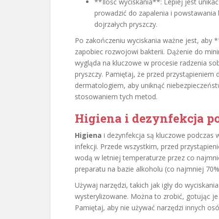
**Ilość wyciskania**: Lepiej jest uni
prowadzić do zapalenia i powstawania b
dojrzałych pryszczy.
Po zakończeniu wyciskania ważne jest, aby 
zapobiec rozwojowi bakterii. Dążenie do mini
wygląda na kluczowe w procesie radzenia so
pryszczy. Pamiętaj, że przed przystąpieniem d
dermatologiem, aby uniknąć niebezpieczeńst
stosowaniem tych metod.
Higiena i dezynfekcja 
Higiena
i dezynfekcja są kluczowe podczas w
infekcji. Przede wszystkim, przed przystąpie
wodą w letniej temperaturze przez co najmnie
preparatu na bazie alkoholu (co najmniej 70%)
Używaj narzędzi, takich jak igły do wyciskani
wysterylizowane. Można to zrobić, gotując je
Pamiętaj, aby nie używać narzędzi innych osób