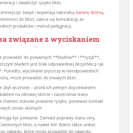
neracji i zwiększyć ryzyko blizn.
zmniejszyć świąd i wspierają naturalną
barierę skórną,
łonności do blizn, zaleca się konsultację ze
ednich produktów i metod pielęgnacji.
zyka związane z wyciskaniem
że prowadzić do poważnych **błędów** i **ryzyk**,
stszym błędem jest brak odpowiedniej dezynfekcji rąk
**. Ponadto, wyciskanie pryszczy w nieodpowiednich
skórę, może prowadzić do trwałych blizn.
ze zbyt wcześnie – przed ich pełnym dojrzewaniem.
bakterii na zdrowej skórze i zaostrzenia stanu
i również stanowi poważne ryzyko, ponieważ kontakt
owych zmian skórnych.
 mogą być poważne. Zamiast poprawy stanu cery,
czerwonych blizn, a nawet ból. Warto także unikać
po zabiegu, które mogą prowadzić do nawrotu