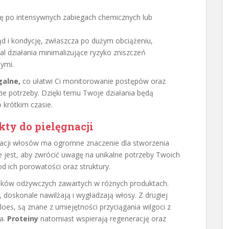
ję po intensywnych zabiegach chemicznych lub
d i kondycję, zwłaszcza po dużym obciążeniu,
al działania minimalizujące ryzyko zniszczeń
ymi.
galne,
co ułatwi Ci monitorowanie postępów oraz
e potrzeby. Dzięki temu Twoje działania będą
 krótkim czasie.
ty do pielęgnacji
acji włosów ma ogromne znaczenie dla stworzenia
 jest, aby zwrócić uwagę na unikalne potrzeby Twoich
d ich porowatości oraz struktury.
ników odżywczych zawartych w różnych produktach.
 doskonale nawilżają i wygładzają włosy. Z drugiej
 aloes, są znane z umiejętności przyciągania wilgoci z
sa.
Proteiny
natomiast wspierają regenerację oraz