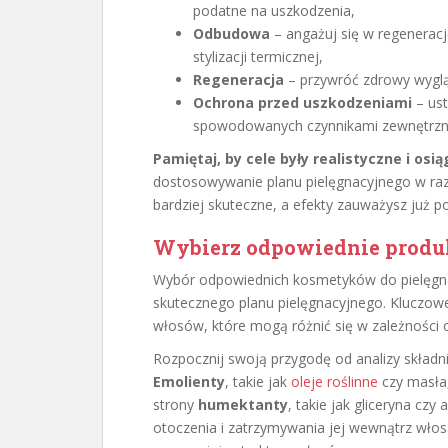
podatne na uszkodzenia,
Odbudowa
– angażuj się w regenerac
stylizacji termicznej,
Regeneracja
– przywróć zdrowy wyglą
Ochrona przed uszkodzeniami
– ust
spowodowanych czynnikami zewnętrzn
Pamiętaj, by cele były realistyczne i osią
dostosowywanie planu pielęgnacyjnego w razi
bardziej skuteczne, a efekty zauważysz już po
Wybierz odpowiednie produk
Wybór odpowiednich kosmetyków do pielęgn
skutecznego planu pielęgnacyjnego. Kluczowe
włosów, które mogą różnić się w zależności o
Rozpocznij swoją przygodę od analizy skład
Emolienty
, takie jak
oleje roślinne
czy masła,
strony
humektanty
, takie jak gliceryna czy
otoczenia i zatrzymywania jej wewnątrz wło