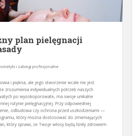
ny plan pielęgnacji
asady
smetyki i zabiegi profesjonalne
owia i piękna, ale jego stworzenie wcale nie jest
akże zrozumienia indywidualnych potrzeb naszych
watych po wysokoporowate, ma swoje unikalne
nej rutynie pielęgnacyjnej. Przy odpowiedniej
ilżenie, odbudowa czy ochrona przed uszkodzeniami —
ogramu, który można dostosować do zmieniających
lan, który sprawi, że Twoje włosy będą lśniły zdrowiem