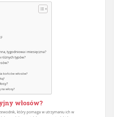
ji
nna, tygodniowa i miesięczna?
la różnych typów?
łosów?
ania końców włosów?
ką?
łosy?
ą na włosy?
acyjny włosów?
zewodnik, który pomaga w utrzymaniu ich w