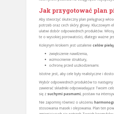
Jak przygotować plan p
Aby stworzyć skuteczny plan pielęgnacji wło
potrzeb oraz cech skóry głowy. Kluczowym 
ułatwi dobór odpowiednich produktów. Włosy
te o wysokiej porowatości, dlatego ważne jest,
Kolejnym krokiem jest ustalenie
celów piel
zwiększenie nawilżenia,
wzmocnienie struktury,
ochronę przed uszkodzeniami.
Istotne jest, aby cele były realistyczne i do
Wybór odpowiednich produktów to następny k
zawierać składniki odpowiadające Twoim celo
się z
suchymi pasmami
, postaw na intensy
Nie zapomnij również o ułożeniu
harmonogr
stosowania masek i olejowania. Plan ten pow
zmieniających się potrzeb Twoich kosmyków.