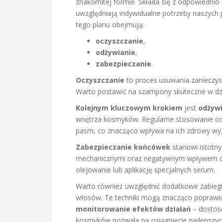
znakomitej formie. Składa się z odpowiedni
uwzględniają indywidualne potrzeby naszych 
tego planu obejmują:
oczyszczanie
,
odżywianie
,
zabezpieczanie
.
Oczyszczanie
to proces usuwania zanieczys
Warto postawić na szampony skuteczne w dział
Kolejnym kluczowym krokiem
jest
odżywi
wnętrza kosmyków. Regularne stosowanie od
pasm, co znacząco wpływa na ich zdrowy wyg
Zabezpieczanie końcówek
stanowi istotn
mechanicznymi oraz negatywnym wpływem cz
olejowanie lub aplikację specjalnych serum.
Warto również uwzględnić dodatkowe zabiegi 
włosów. Te techniki mogą znacząco poprawi
monitorowanie efektów działań
– dostoso
kosmyków pozwala na osiągnięcie najlepszyc