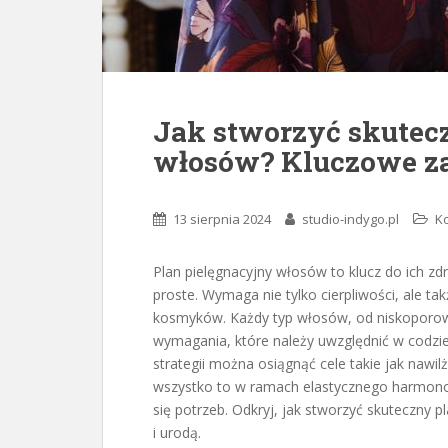
Jak stworzyć skutecz
włosów? Kluczowe z
13 sierpnia 2024
studio-indygo.pl
Ko
Plan pielęgnacyjny włosów to klucz do ich zdr
proste. Wymaga nie tylko cierpliwości, ale t
kosmyków. Każdy typ włosów, od niskoporo
wymagania, które należy uwzględnić w codzien
strategii można osiągnąć cele takie jak naw
wszystko to w ramach elastycznego harmon
się potrzeb. Odkryj, jak stworzyć skuteczny p
i urodą.