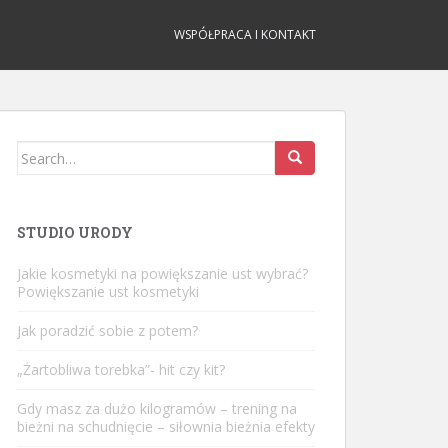
WSPÓŁPRACA I KONTAKT
Search
for:
STUDIO URODY
Jakie kosmetyki na powiększanie ust wybrać?
Powiększanie ust kosmetyki
Jak poradzić sobie z potem?
„Żartobliwa torebka”- hit czy kit?
Gdy masz za dużo kilogramów – trening na
bieżni na schudnięcie – siłownia bieżnia efekty