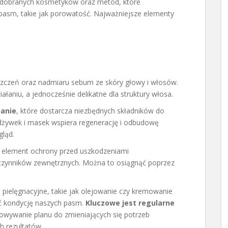
o dobranych kosmetyków oraz metod, które
pasm, takie jak porowatość. Najważniejsze elementy
zczeń oraz nadmiaru sebum ze skóry głowy i włosów.
aniu, a jednocześnie delikatne dla struktury włosa.
anie
, które dostarcza niezbędnych składników do
żywek i masek wspiera regenerację i odbudowę
ląd.
y element ochrony przed uszkodzeniami
ynników zewnętrznych. Można to osiągnąć poprzez
pielęgnacyjne, takie jak olejowanie czy kremowanie
ć kondycję naszych pasm.
Kluczowe jest regularne
wywanie planu do zmieniających się potrzeb
h rezultatów.