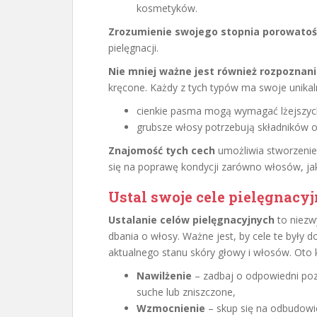
kosmetyków.
Zrozumienie swojego stopnia porowatoś
pielęgnacji.
Nie mniej ważne jest również rozpoznan
kręcone. Każdy z tych typów ma swoje unikal
cienkie pasma mogą wymagać lżejszyc
grubsze włosy potrzebują składników 
Znajomość tych cech
umożliwia stworzenie 
się na poprawę kondycji zarówno włosów, jak
Ustal swoje cele pielęgnacyj
Ustalanie celów pielęgnacyjnych
to niezw
dbania o włosy. Ważne jest, by cele te były
aktualnego stanu skóry głowy i włosów. Oto k
Nawilżenie
– zadbaj o odpowiedni pozi
suche lub zniszczone,
Wzmocnienie
– skup się na odbudowie 