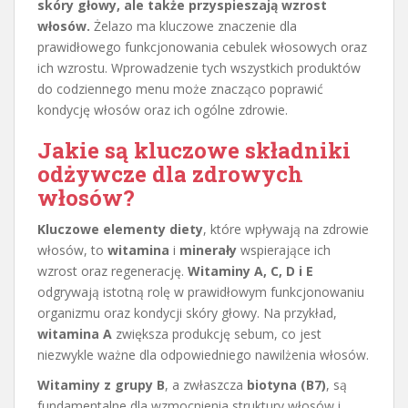
skóry głowy, ale także przyspieszają wzrost
włosów.
Żelazo ma kluczowe znaczenie dla
prawidłowego funkcjonowania cebulek włosowych oraz
ich wzrostu. Wprowadzenie tych wszystkich produktów
do codziennego menu może znacząco poprawić
kondycję włosów oraz ich ogólne zdrowie.
Jakie są kluczowe składniki
odżywcze dla zdrowych
włosów?
Kluczowe elementy diety
, które wpływają na zdrowie
włosów, to
witamina
i
minerały
wspierające ich
wzrost oraz regenerację.
Witaminy A, C, D i E
odgrywają istotną rolę w prawidłowym funkcjonowaniu
organizmu oraz kondycji skóry głowy. Na przykład,
witamina A
zwiększa produkcję sebum, co jest
niezwykle ważne dla odpowiedniego nawilżenia włosów.
Witaminy z grupy B
, a zwłaszcza
biotyna (B7)
, są
fundamentalne dla wzmocnienia struktury włosów i