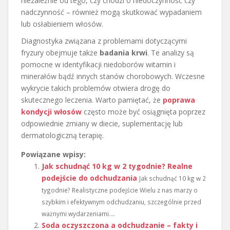
niezależnie od tego, czy chodzi o niedoczynność czy
nadczynność – również mogą skutkować wypadaniem
lub osłabieniem włosów.
Diagnostyka związana z problemami dotyczącymi
fryzury obejmuje także
badania krwi
. Te analizy są
pomocne w identyfikacji niedoborów witamin i
minerałów bądź innych stanów chorobowych. Wczesne
wykrycie takich problemów otwiera drogę do
skutecznego leczenia. Warto pamiętać, że
poprawa
kondycji włosów
często może być osiągnięta poprzez
odpowiednie zmiany w diecie, suplementację lub
dermatologiczną terapię.
Powiązane wpisy:
Jak schudnąć 10 kg w 2 tygodnie? Realne
podejście do odchudzania
Jak schudnąć 10 kg w 2
tygodnie? Realistyczne podejście Wielu z nas marzy o
szybkim i efektywnym odchudzaniu, szczególnie przed
ważnymi wydarzeniami....
Soda oczyszczona a odchudzanie – fakty i