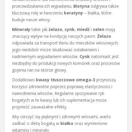
przeciwdziałania ich wypadaniu.
Biotyna
odgrywa także
kluczową rolę w tworzeniu
keratyny
– białka, które
buduje nasze włosy.
Minerały
takie jak
żelazo
,
cynk
,
miedź
i
selen
mają
znaczący wpływ na kondycję naszych pasm.
Żelazo
odpowiada za transport tlenu do mieszków włosowych;
jego niedobór może skutkować osłabieniem i
nadmiernym wypadaniem włosów.
Cynk
natomiast jest
niezbędny do produkcji nowych komórek oraz procesów
gojenia ran na skórze głowy.
Dodatkowo
kwasy tłuszczowe omega-3
przynoszą
korzyści zdrowotne poprzez poprawę elastyczności i
nawodnienia włosów. Regularne spożywanie ryb
bogatych w te kwasy lub ich suplementacja może
przynieść zauważalne efekty.
Aby cieszyć się pięknymi i zdrowymi włosami, warto
zadbać o dietę bogatą w
białko
oraz wymienione
witaminy i minerały.