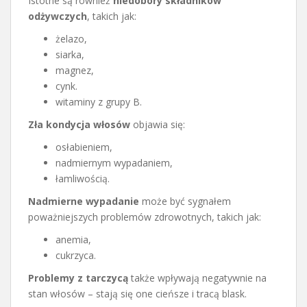
Istotne są również
niedobory składników
odżywczych
, takich jak:
żelazo,
siarka,
magnez,
cynk.
witaminy z grupy B.
Zła kondycja włosów
objawia się:
osłabieniem,
nadmiernym wypadaniem,
łamliwością.
Nadmierne wypadanie
może być sygnałem
poważniejszych problemów zdrowotnych, takich jak:
anemia,
cukrzyca.
Problemy z tarczycą
także wpływają negatywnie na
stan włosów – stają się one cieńsze i tracą blask.