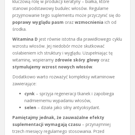
kluczową rolę w produkcji keratyny – białka, które
stanowi podstawowy budulec włosów. Regularne
przyjmowanie tego suplementu może przyczynić się do
poprawy wyglądu pasm
oraz
wzmocnienia
ich od
środka.
Witamina D
jest równie istotna dla prawidłowego cyklu
wzrostu włosów. Jej niedobór może skutkować
osłabieniem ich struktury i wyglądu. Uzupełniając tę
witaminę, wspieramy
zdrowie skóry głowy
oraz
stymulujemy wzrost nowych włosów
.
Dodatkowo warto rozważyć kompleksy witaminowe
zawierające:
cynk
– sprzyja regeneracji tkanek i zapobiega
nadmiernemu wypadaniu włosów,
selen
– działa jako silny antyoksydant.
Pamiętajmy jednak, że zauważalne efekty
suplementacji wymagają czasu
– przynajmniej
trzech miesięcy regularnego stosowania. Przed