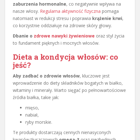
zaburzenia hormonalne
, co negatywnie wpływa na
nasze włosy.
Regularna aktywność fizyczna
pomaga
natomiast w redukcji stresu i poprawia
krążenie krwi
,
co korzystnie oddziałuje na zdrowie skóry głowy.
Dbanie o
zdrowe nawyki żywieniowe
oraz styl życia
to fundament pięknych i mocnych włosów.
Dieta a kondycja włosów: co
jeść?
Aby zadbać o zdrowie włosów
, kluczowe jest
wprowadzenie do diety składników bogatych w białko,
witaminy i minerały. Warto sięgać po pełnowartościowe
źródła białka, takie jak:
mięso,
nabiał,
ryby morskie.
Te produkty dostarczają cennych nienasyconych
kwasów tłuszczowych
omega-3
oraz niezbędnych