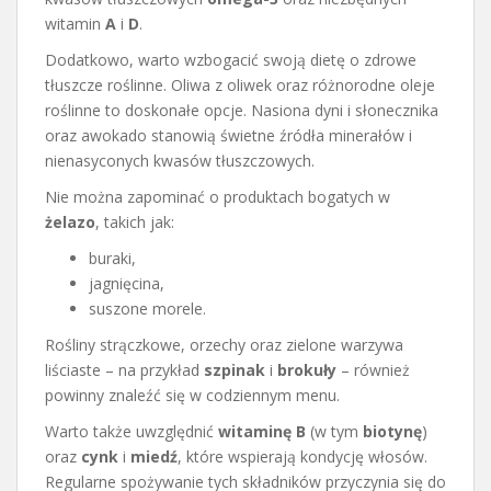
witamin
A
i
D
.
Dodatkowo, warto wzbogacić swoją dietę o zdrowe
tłuszcze roślinne. Oliwa z oliwek oraz różnorodne oleje
roślinne to doskonałe opcje. Nasiona dyni i słonecznika
oraz awokado stanowią świetne źródła minerałów i
nienasyconych kwasów tłuszczowych.
Nie można zapominać o produktach bogatych w
żelazo
, takich jak:
buraki,
jagnięcina,
suszone morele.
Rośliny strączkowe, orzechy oraz zielone warzywa
liściaste – na przykład
szpinak
i
brokuły
– również
powinny znaleźć się w codziennym menu.
Warto także uwzględnić
witaminę B
(w tym
biotynę
)
oraz
cynk
i
miedź
, które wspierają kondycję włosów.
Regularne spożywanie tych składników przyczynia się do