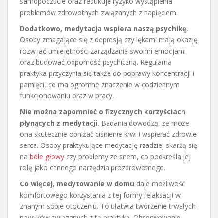
samopoczucie oraz redukuje ryzyko wystąpienia
problemów zdrowotnych związanych z napięciem.
Dodatkowo, medytacja wspiera naszą psychikę.
Osoby zmagające się z depresją czy lękami mają okazję
rozwijać umiejętności zarządzania swoimi emocjami
oraz budować odporność psychiczną. Regularna
praktyka przyczynia się także do poprawy koncentracji i
pamięci, co ma ogromne znaczenie w codziennym
funkcjonowaniu oraz w pracy.
Nie można zapomnieć o fizycznych korzyściach
płynących z medytacji.
Badania dowodzą, że może
ona skutecznie obniżać ciśnienie krwi i wspierać zdrowie
serca. Osoby praktykujące medytację rzadziej skarżą się
na
bóle głowy
czy problemy ze snem, co podkreśla jej
rolę jako cennego narzędzia prozdrowotnego.
Co więcej, medytowanie w domu
daje możliwość
komfortowego korzystania z tej formy relaksacji w
znanym sobie otoczeniu. To ułatwia tworzenie trwałych
nawyków związanych z tą praktyką. Obserwowanie