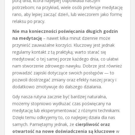
porą dnia, która najlepiej odpowiada naszym
potrzebom; na przykład, wiele osób preferuje medytację
rano, aby lepiej zacząć dzień, lub wieczorem jako formę
relaksu po pracy.
Nie ma konieczności poświęcania długich godzin
na medytację
– nawet kilka minut dziennie może
przynieść zauważalne korzyści. Kluczowy jest jednak
regularny kontakt z tą praktyką; warto starać się
medytować o tej samej porze każdego dnia, co ułatwi
nam stworzenie zdrowego nawyku. Dobrze jest również
prowadzić zapiski dotyczące swoich postępów — to
pozwoli dostrzegać zmiany oraz efekty naszej pracy i
dodatkowo zmotywuje do dalszego działania.
Gdy nasza rutyna zacznie być bardziej naturalna,
możemy stopniowo wydłużać czas poświęcany na
medytację lub eksperymentować z różnymi technikami.
Dzięki temu odkryjemy to, co najlepiej działa dla nas
samych. Pamiętajmy jednak, że
cierpliwość oraz
otwartość na nowe doświadczenia są kluczowe
w