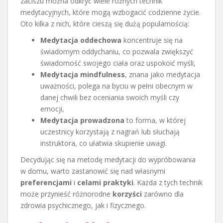
zaciszu można odkryć wiele różnych technik
medytacyjnych, które mogą wzbogacić codzienne życie.
Oto kilka z nich, które cieszą się dużą popularnością:
Medytacja oddechowa
koncentruje się na
świadomym oddychaniu, co pozwala zwiększyć
świadomość swojego ciała oraz uspokoić myśli,
Medytacja mindfulness
, znana jako medytacja
uważności, polega na byciu w pełni obecnym w
danej chwili bez oceniania swoich myśli czy
emocji,
Medytacja prowadzona
to forma, w której
uczestnicy korzystają z nagrań lub słuchają
instruktora, co ułatwia skupienie uwagi.
Decydując się na metodę medytacji do wypróbowania
w domu, warto zastanowić się nad własnymi
preferencjami
i
celami praktyki
. Każda z tych technik
może przynieść różnorodne
korzyści
zarówno dla
zdrowia psychicznego, jak i fizycznego.