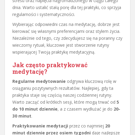
stresu oraz napięcia nagromadzonego w ciągu całego
dnia. Warto ustalić stałą porę dla tej praktyki, co sprzyja
regularności i systematyczności.
Wybierając odpowiedni czas na medytację, dobrze jest
kierować się własnymi preferencjami oraz stylem życia.
Niezależnie od tego, czy zdecydujesz się na poranny czy
wieczorny rytuał, kluczowe jest stworzenie rutyny
wspierającej Twoją praktykę medytacyjną.
Jak często praktykować
medytację?
Regularne medytowanie
odgrywa kluczową rolę w
osiąganiu pozytywnych rezultatów. Najlepiej, gdy ta
praktyka staje się częścią naszej codziennej rutyny.
Warto zacząć od krótkich sesji, które mogą trwać od
5
do 10 minut dziennie
, a z czasem wydłużać je do
20-
30 minut
.
Praktykowanie medytacji
przez co najmniej
20
minut dziennie przez osiem tygodni
daje najlepsze