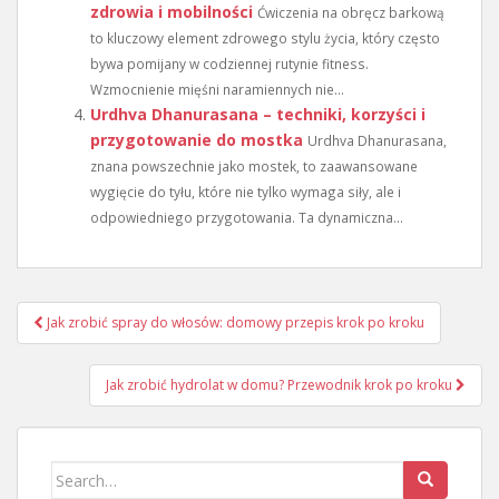
zdrowia i mobilności
Ćwiczenia na obręcz barkową
to kluczowy element zdrowego stylu życia, który często
bywa pomijany w codziennej rutynie fitness.
Wzmocnienie mięśni naramiennych nie...
Urdhva Dhanurasana – techniki, korzyści i
przygotowanie do mostka
Urdhva Dhanurasana,
znana powszechnie jako mostek, to zaawansowane
wygięcie do tyłu, które nie tylko wymaga siły, ale i
odpowiedniego przygotowania. Ta dynamiczna...
Nawigacja
Jak zrobić spray do włosów: domowy przepis krok po kroku
wpisu
Jak zrobić hydrolat w domu? Przewodnik krok po kroku
Search
for: