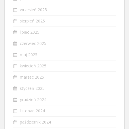
wrzesień 2025
sierpień 2025
lipiec 2025
czerwiec 2025
maj 2025
kwiecień 2025
marzec 2025
styczeń 2025
grudzień 2024
listopad 2024
październik 2024