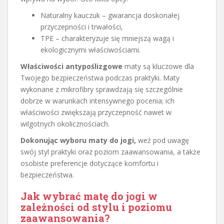
Naturalny kauczuk – gwarancja doskonałej
przyczepności i trwałości,
TPE – charakteryzuje się mniejszą wagą i
ekologicznymi właściwościami.
Właściwości antypoślizgowe
maty są kluczowe dla
Twojego bezpieczeństwa podczas praktyki. Maty
wykonane z mikrofibry sprawdzają się szczególnie
dobrze w warunkach intensywnego pocenia; ich
właściwości zwiększają przyczepność nawet w
wilgotnych okolicznościach.
Dokonując wyboru maty do jogi,
weź pod uwagę
swój styl praktyki oraz poziom zaawansowania, a także
osobiste preferencje dotyczące komfortu i
bezpieczeństwa.
Jak wybrać matę do jogi w
zależności od stylu i poziomu
zaawansowania?