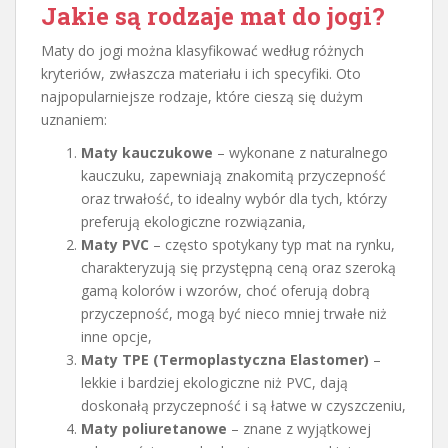
Jakie są rodzaje mat do jogi?
Maty do jogi można klasyfikować według różnych
kryteriów, zwłaszcza materiału i ich specyfiki. Oto
najpopularniejsze rodzaje, które cieszą się dużym
uznaniem:
Maty kauczukowe
– wykonane z naturalnego
kauczuku, zapewniają znakomitą przyczepność
oraz trwałość, to idealny wybór dla tych, którzy
preferują ekologiczne rozwiązania,
Maty PVC
– często spotykany typ mat na rynku,
charakteryzują się przystępną ceną oraz szeroką
gamą kolorów i wzorów, choć oferują dobrą
przyczepność, mogą być nieco mniej trwałe niż
inne opcje,
Maty TPE (Termoplastyczna Elastomer)
–
lekkie i bardziej ekologiczne niż PVC, dają
doskonałą przyczepność i są łatwe w czyszczeniu,
Maty poliuretanowe
– znane z wyjątkowej