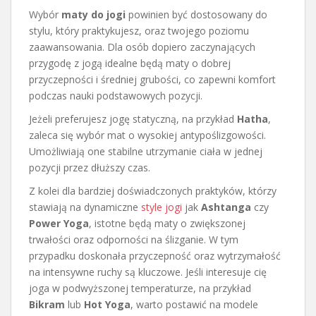
Wybór
maty do jogi
powinien być dostosowany do
stylu, który praktykujesz, oraz twojego poziomu
zaawansowania. Dla osób dopiero zaczynających
przygodę z jogą idealne będą maty o dobrej
przyczepności i średniej grubości, co zapewni komfort
podczas nauki podstawowych pozycji.
Jeżeli preferujesz jogę statyczną, na przykład
Hatha
,
zaleca się wybór mat o wysokiej antypoślizgowości.
Umożliwiają one stabilne utrzymanie ciała w jednej
pozycji przez dłuższy czas.
Z kolei dla bardziej doświadczonych praktyków, którzy
stawiają na dynamiczne
style jogi
jak
Ashtanga
czy
Power Yoga
, istotne będą maty o zwiększonej
trwałości oraz odporności na ślizganie. W tym
przypadku doskonała przyczepność oraz wytrzymałość
na intensywne ruchy są kluczowe. Jeśli interesuje cię
joga w podwyższonej temperaturze, na przykład
Bikram
lub
Hot Yoga
, warto postawić na modele