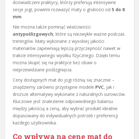
doświadczeni praktycy, którzy preferują intensywne
sesje jogi, powinni rozważyć maty o grubości od
5 do 8
mm
.
Nie można także pominąć właściwości
antypoślizgowych
, które są niezwykle ważne podczas
treningów. Maty wykonane z wysokiej jakości
materiałów zapewniają lepszą przyczepność nawet w
trakcie intensywnego wysiłku fizycznego. Dzięki temu
można skupić się na praktyce bez obaw o
nieprzewidziane poślizgnięcia.
Ceny dostępnych mat do jogi różnią się znacznie –
znajdziemy zarówno przystępne modele
PVC
, jak i
droższe alternatywy wykonane z naturalnych surowców.
Kluczowe jest znalezienie odpowiedniego balansu
między jakością a ceną, aby wybrać produkt idealnie
dopasowany do indywidualnych potrzeb i preferencji
każdego użytkownika.
Co wpływa na cenę mat do