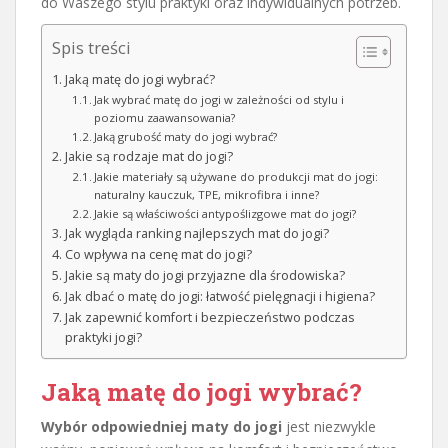
do Waszego stylu praktyki oraz indywidualnych potrzeb.
Spis treści
Jaką matę do jogi wybrać?
Jak wybrać matę do jogi w zależności od stylu i
poziomu zaawansowania?
Jaką grubość maty do jogi wybrać?
Jakie są rodzaje mat do jogi?
Jakie materiały są używane do produkcji mat do jogi:
naturalny kauczuk, TPE, mikrofibra i inne?
Jakie są właściwości antypoślizgowe mat do jogi?
Jak wygląda ranking najlepszych mat do jogi?
Co wpływa na cenę mat do jogi?
Jakie są maty do jogi przyjazne dla środowiska?
Jak dbać o matę do jogi: łatwość pielęgnacji i higiena?
Jak zapewnić komfort i bezpieczeństwo podczas
praktyki jogi?
Jaką matę do jogi wybrać?
Wybór odpowiedniej maty do jogi
jest niezwykle