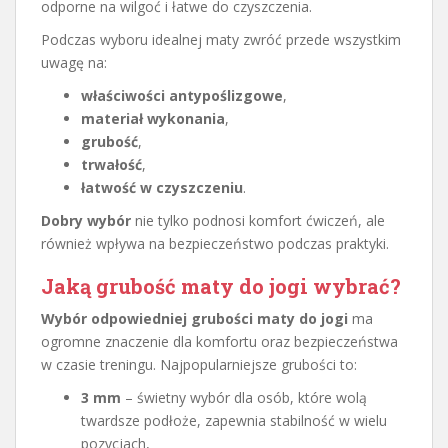
odporne na wilgoć i łatwe do czyszczenia.
Podczas wyboru idealnej maty zwróć przede wszystkim
uwagę na:
właściwości antypoślizgowe
,
materiał wykonania
,
grubość
,
trwałość
,
łatwość w czyszczeniu
.
Dobry wybór
nie tylko podnosi komfort ćwiczeń, ale
również wpływa na bezpieczeństwo podczas praktyki.
Jaką grubość maty do jogi wybrać?
Wybór odpowiedniej grubości maty do jogi
ma
ogromne znaczenie dla komfortu oraz bezpieczeństwa
w czasie treningu. Najpopularniejsze grubości to:
3 mm
– świetny wybór dla osób, które wolą
twardsze podłoże, zapewnia stabilność w wielu
pozycjach,