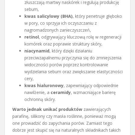
złuszczają martwy naskórek i regulują produkcję
sebum,
kwas salicylowy (BHA)
, który penetruje głęboko
w pory, co sprzyja ich oczyszczaniu z
nagromadzonych zanieczyszczeń,
retinol
, odgrywający kluczową rolę w regeneracji
komórek oraz poprawie struktury skóry,
niacynamid
, który dzięki działaniu
przeciwzapalnemu przyczynia się do zmniejszenia
widoczności porów poprzez kontrolowanie
wydzielania sebum oraz zwiększanie elastyczności
cery,
kwas hialuronowy
, zapewniający odpowiednie
nawilżenie, a
ceramidy
, wzmacniające barierę
ochronną skóry.
Warto jednak unikać produktów
zawierających
parafinę, silikony czy masła roślinne, ponieważ mogą
one prowadzić do zapychania porów. Zamiast tego
dobrze jest skupić się na naturalnych składnikach takich