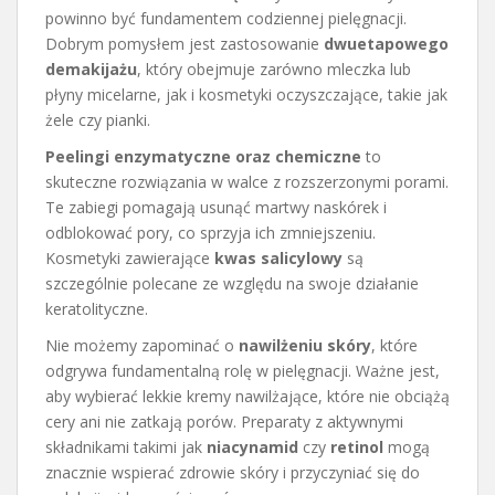
powinno być fundamentem codziennej pielęgnacji.
Dobrym pomysłem jest zastosowanie
dwuetapowego
demakijażu
, który obejmuje zarówno mleczka lub
płyny micelarne, jak i kosmetyki oczyszczające, takie jak
żele czy pianki.
Peelingi enzymatyczne oraz chemiczne
to
skuteczne rozwiązania w walce z rozszerzonymi porami.
Te zabiegi pomagają usunąć martwy naskórek i
odblokować pory, co sprzyja ich zmniejszeniu.
Kosmetyki zawierające
kwas salicylowy
są
szczególnie polecane ze względu na swoje działanie
keratolityczne.
Nie możemy zapominać o
nawilżeniu skóry
, które
odgrywa fundamentalną rolę w pielęgnacji. Ważne jest,
aby wybierać lekkie kremy nawilżające, które nie obciążą
cery ani nie zatkają porów. Preparaty z aktywnymi
składnikami takimi jak
niacynamid
czy
retinol
mogą
znacznie wspierać zdrowie skóry i przyczyniać się do