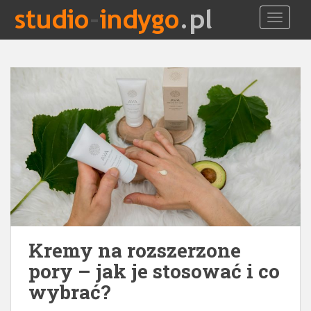
S
TOGGLE
k
i
p
t
o
m
a
i
n
c
o
n
t
e
Kremy na rozszerzone
n
t
pory – jak je stosować i co
wybrać?