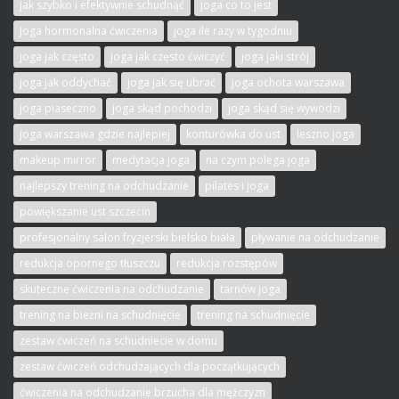
jak szybko i efektywnie schudnąć
joga co to jest
Joga hormonalna ćwiczenia
joga ile razy w tygodniu
joga jak często
joga jak często ćwiczyć
joga jaki strój
joga jak oddychać
joga jak się ubrać
joga ochota warszawa
joga piaseczno
joga skąd pochodzi
joga skąd się wywodzi
joga warszawa gdzie najlepiej
konturówka do ust
leszno joga
makeup mirror
medytacja joga
na czym polega joga
najlepszy trening na odchudzanie
pilates i joga
powiększanie ust szczecin
profesjonalny salon fryzjerski bielsko biała
pływanie na odchudzanie
redukcja opornego tłuszczu
redukcja rozstępów
skuteczne ćwiczenia na odchudzanie
tarnów joga
trening na bieżni na schudnięcie
trening na schudnięcie
zestaw ćwiczeń na schudniecie w domu
zestaw ćwiczeń odchudzających dla początkujących
ćwiczenia na odchudzanie brzucha dla mężczyzn