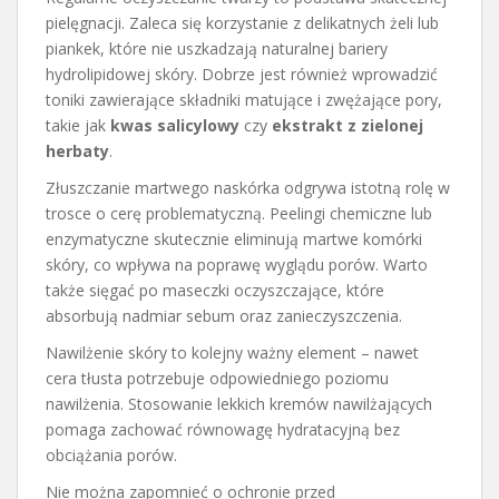
pielęgnacji. Zaleca się korzystanie z delikatnych żeli lub
piankek, które nie uszkadzają naturalnej bariery
hydrolipidowej skóry. Dobrze jest również wprowadzić
toniki zawierające składniki matujące i zwężające pory,
takie jak
kwas salicylowy
czy
ekstrakt z zielonej
herbaty
.
Złuszczanie martwego naskórka odgrywa istotną rolę w
trosce o cerę problematyczną. Peelingi chemiczne lub
enzymatyczne skutecznie eliminują martwe komórki
skóry, co wpływa na poprawę wyglądu porów. Warto
także sięgać po maseczki oczyszczające, które
absorbują nadmiar sebum oraz zanieczyszczenia.
Nawilżenie skóry to kolejny ważny element – nawet
cera tłusta potrzebuje odpowiedniego poziomu
nawilżenia. Stosowanie lekkich kremów nawilżających
pomaga zachować równowagę hydratacyjną bez
obciążania porów.
Nie można zapomnieć o ochronie przed