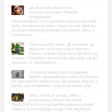
Jak skutecznie dbać o cerę z
niedoskonałościami? Poradnik
pielęgnacyjny
Niedoskonałości cery to problem, który dotyka wiele
osób, niezależnie od wieku. Często są one wynikiem
złożonych interakcji pomiędzy hormonami, dietą, a
codziennymi …
Cynk na trądzik: kiedy i jak stosować, by
wspomóc skórę bez ryzyka nadmiaru
Cynk to składnik, który może być kluczowy
w walce z trądzikiem, ale nie każdy wie, kiedy i jak go
stosować. W odpowiednich …
Proszek do prania i płyn do płukania.
Wybór odpowiedniego środka do prania to
nie tylko kwestia skuteczności, ale również dbałości o
tkaniny oraz środowisko. Proszek do prania i płyn …
Dieta 2500 kcal: zasady, efekty i
przykładowy jadłospis dla kobiet
Dieta 2500 kcal to coraz bardziej popularny model
żywienia, który przyciąga uwagę osób aktywnych