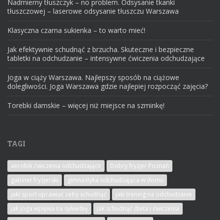
Nadmierny tłuszczyk – no problem. Odsysanie tkanki
tłuszczowej – laserowe odsysanie tłuszczu Warszawa
Klasyczna czarna sukienka – to warto mieć!
Jak efektywnie schudnąć z brzucha. Skuteczne i bezpieczne
tabletki na odchudzanie – intensywne ćwiczenia odchudzające
Joga w ciąży Warszawa. Najlepszy sposób na ciążowe
dolegliwości. Joga Warszawa gdzie najlepiej rozpocząć zajęcia?
Torebki damskie – więcej niż miejsce na szminkę!
TAGI
aerobik ćwiczenia odchudzające
Dobry fryzjer Poznań
gabinet fryzjerski
gimnastyka odchudzająca w domu
jaki sport uprawiać żeby schudnąć
jaki trening na odchudzanie
jak joga wpływa na sylwetkę
jak schudnąć dieta i ćwiczenia