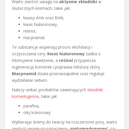
Warto zwrócić uwagę na
aktywne składniki
w
skutecznych kremach, takie jak:
kwasy AHA oraz BHA,
kwas hialuronowy,
retinol,
niacynamid.
Te substancje wspierają proces eksfoliacji i
oczyszczania cery.
Kwas hialuronowy
zadba o
intensywne nawilżenie, a
retinol
przyspiesza
regenerację komórek i poprawia teksturę skóry.
Niacynamid
działa przeciwzapalnie oraz reguluje
wydzielanie sebum.
Należy unikać produktów zawierających
składniki
komedogenne
, takie jak:
parafina,
olej kokosowy.
Wybierając kremy do twarzy na rozszerzone pory, warto
zwrócić uwagę na oznaczenia „
niekomedogenne
”, co