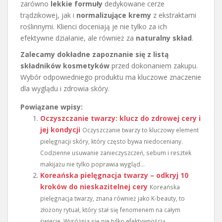
zarówno
lekkie formuły
dedykowane cerze
trądzikowej, jak i
normalizujące kremy
z ekstraktami
roślinnymi. Klienci doceniają je nie tylko za ich
efektywne działanie, ale również za
naturalny skład
.
Zalecamy dokładne zapoznanie się z listą
składników kosmetyków
przed dokonaniem zakupu.
Wybór odpowiedniego produktu ma kluczowe znaczenie
dla wyglądu i zdrowia skóry.
Powiązane wpisy:
Oczyszczanie twarzy: klucz do zdrowej cery i
jej kondycji
Oczyszczanie twarzy to kluczowy element
pielęgnacji skóry, który często bywa niedoceniany.
Codzienne usuwanie zanieczyszczeń, sebum i resztek
makijażu nie tylko poprawia wygląd...
Koreańska pielęgnacja twarzy – odkryj 10
kroków do nieskazitelnej cery
Koreańska
pielęgnacja twarzy, znana również jako K-beauty, to
złożony rytuał, który stał się fenomenem na całym
świecie. Wyróżnia się nie tylko efektywnością,...