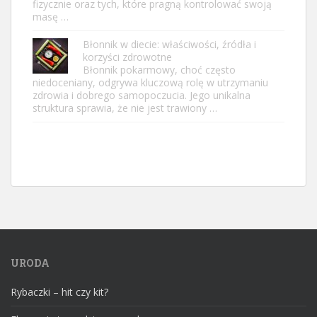
fizycznie oraz tych, które pragną kontrolować swoją
masę …
Błonnik w diecie: właściwości, źródła i
korzyści zdrowotne
Błonnik pokarmowy, choć często
niedoceniany, odgrywa kluczową rolę w utrzymaniu
zdrowia i dobrego samopoczucia. Jego unikalna
struktura sprawia, że nie jest trawiony …
URODA
Rybaczki – hit czy kit?