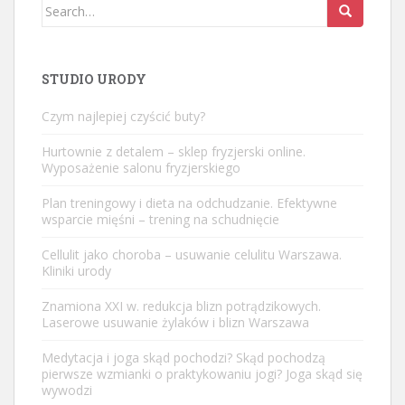
Search
for:
STUDIO URODY
Czym najlepiej czyścić buty?
Hurtownie z detalem – sklep fryzjerski online.
Wyposażenie salonu fryzjerskiego
Plan treningowy i dieta na odchudzanie. Efektywne
wsparcie mięśni – trening na schudnięcie
Cellulit jako choroba – usuwanie celulitu Warszawa.
Kliniki urody
Znamiona XXI w. redukcja blizn potrądzikowych.
Laserowe usuwanie żylaków i blizn Warszawa
Medytacja i joga skąd pochodzi? Skąd pochodzą
pierwsze wzmianki o praktykowaniu jogi? Joga skąd się
wywodzi