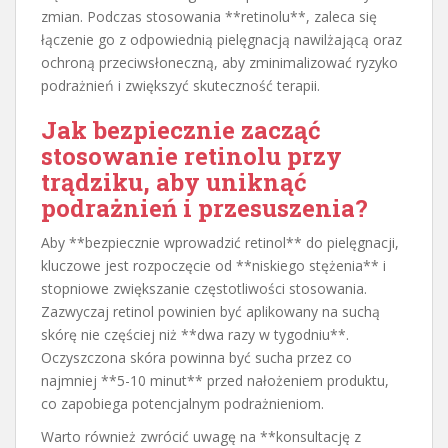
zmian. Podczas stosowania **retinolu**, zaleca się
łączenie go z odpowiednią pielęgnacją nawilżającą oraz
ochroną przeciwsłoneczną, aby zminimalizować ryzyko
podrażnień i zwiększyć skuteczność terapii.
Jak bezpiecznie zacząć
stosowanie retinolu przy
trądziku, aby uniknąć
podrażnień i przesuszenia?
Aby **bezpiecznie wprowadzić retinol** do pielęgnacji,
kluczowe jest rozpoczęcie od **niskiego stężenia** i
stopniowe zwiększanie częstotliwości stosowania.
Zazwyczaj retinol powinien być aplikowany na suchą
skórę nie częściej niż **dwa razy w tygodniu**.
Oczyszczona skóra powinna być sucha przez co
najmniej **5-10 minut** przed nałożeniem produktu,
co zapobiega potencjalnym podrażnieniom.
Warto również zwrócić uwagę na **konsultację z