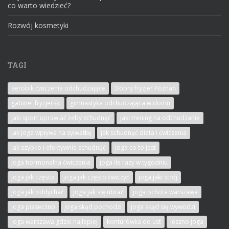
co warto wiedzieć?
Rozwój kosmetyki
TAGI
aerobik ćwiczenia odchudzające
Dobry fryzjer Poznań
gabinet fryzjerski
gimnastyka odchudzająca w domu
jaki sport uprawiać żeby schudnąć
jaki trening na odchudzanie
jak joga wpływa na sylwetkę
jak schudnąć dieta i ćwiczenia
jak szybko i efektywnie schudnąć
joga co to jest
Joga hormonalna ćwiczenia
joga ile razy w tygodniu
joga jak często
joga jak często ćwiczyć
joga jaki strój
joga jak oddychać
joga jak się ubrać
joga ochota warszawa
joga piaseczno
joga skąd pochodzi
joga skąd się wywodzi
joga warszawa gdzie najlepiej
konturówka do ust
leszno joga