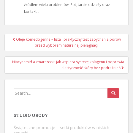
źródłem wielu problemów. Pot, tarcie odzieży oraz
kontakt...
Nawigacja
Oleje komedogenne – lista i praktyczny test zapychania porów
wpisu
przed wyborem naturalnej pielęgnacji
Niacynamid a zmarszczki: jak wspiera syntezę kolagenu i poprawia
elastyczność skóry bez podrażnień
Search
for:
STUDIO URODY
Świąteczne promocje – setki produktów w niskich
cenach!