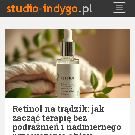
S
TOGGLE
k
i
p
t
o
m
a
i
n
c
o
n
t
e
Retinol na trądzik: jak
n
t
zacząć terapię bez
podrażnień i nadmiernego