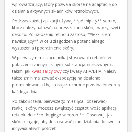
wprowadzający, który pozwala skórze na adaptację do
działania aktywnych składników retinolowych.
Podczas każdej aplikacji używaj **pół pipety** serum,
które należy nałożyć na oczyszczoną skórę twarzy, szyi i
dekoltu. Po nałożeniu retinolu zastosuj **lekki krem
nawilżający** w celu złagodzenia potencjalnego
wysuszenia i podrażnienia skóry.
W pierwszym miesiącu unikaj stosowania retinolu w
połączeniu z innymi silnymi substancjami aktywnymi,
takimi jak
kwas salicylowy
czy kwasy AHA/BHA. Należy
także zminimalizować ekspozycję na działanie
promieniowania UV, stosując ochronę przeciwsłoneczną
każdego dnia.
Po zakończeniu pierwszego miesiąca i obserwacji
reakcji skóry, możesz zwiększyć częstotliwość aplikacji
retinolu do **co drugiego wieczoru**. Obserwuj, jak
skóra reaguje, aby dostosować plan działania do swoich
indywidualnych potrzeb.