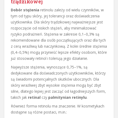
trądzikowej
Dobór stężenia
retinolu zależy od wielu czynników, w
tym od typu skóry, jej tolerancji oraz doświadczenia
użytkownika. Dla skóry trądzikowej najważniejsze jest
rozpoczęcie od niskich stężeń, aby minimalizować
ryzyko podrażnień. Stężenia w zakresie 0,1–0,3% są
rekomendowane dla osób początkujących oraz dla tych
z cerą wrażliwą lub naczynkową. Z kolei średnie stężenia
(0,4–0,5%) mogą przynieść lepsze efekty osobom, które
już stosowały retinol i tolerują jego działanie.
Najwyższe stężenia, wynoszące 0,75–1%, są
dedykowane dla doświadczonych użytkowników, którzy
są świadomi potencjalnych skutków ubocznych. Dla
skóry wrażliwej zbyt wysokie stężenia mogą być zbyt
silne, dlatego lepiej jest zacząć od łagodniejszych form,
takich jak
retinal
czy
palmitynian retinylu
.
Również forma retinolu ma znaczenie. W kosmetykach
dostępne są różne postaci, m.in.: