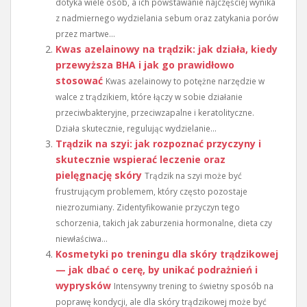
dotyka wiele osób, a ich powstawanie najczęściej wynika
z nadmiernego wydzielania sebum oraz zatykania porów
przez martwe...
Kwas azelainowy na trądzik: jak działa, kiedy
przewyższa BHA i jak go prawidłowo
stosować
Kwas azelainowy to potężne narzędzie w
walce z trądzikiem, które łączy w sobie działanie
przeciwbakteryjne, przeciwzapalne i keratolityczne.
Działa skutecznie, regulując wydzielanie...
Trądzik na szyi: jak rozpoznać przyczyny i
skutecznie wspierać leczenie oraz
pielęgnację skóry
Trądzik na szyi może być
frustrującym problemem, który często pozostaje
niezrozumiany. Zidentyfikowanie przyczyn tego
schorzenia, takich jak zaburzenia hormonalne, dieta czy
niewłaściwa...
Kosmetyki po treningu dla skóry trądzikowej
— jak dbać o cerę, by unikać podrażnień i
wyprysków
Intensywny trening to świetny sposób na
poprawę kondycji, ale dla skóry trądzikowej może być