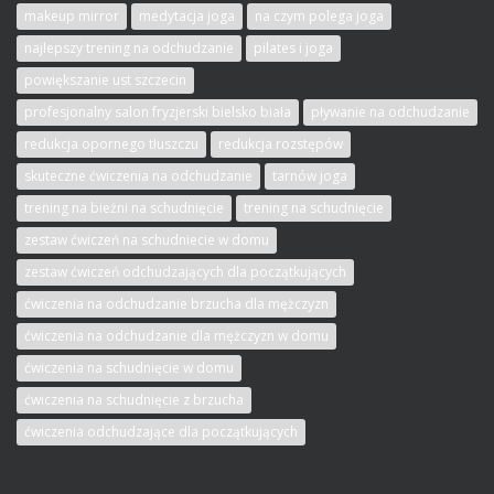
makeup mirror
medytacja joga
na czym polega joga
najlepszy trening na odchudzanie
pilates i joga
powiększanie ust szczecin
profesjonalny salon fryzjerski bielsko biała
pływanie na odchudzanie
redukcja opornego tłuszczu
redukcja rozstępów
skuteczne ćwiczenia na odchudzanie
tarnów joga
trening na bieżni na schudnięcie
trening na schudnięcie
zestaw ćwiczeń na schudniecie w domu
zestaw ćwiczeń odchudzających dla początkujących
ćwiczenia na odchudzanie brzucha dla mężczyzn
ćwiczenia na odchudzanie dla mężczyzn w domu
ćwiczenia na schudnięcie w domu
ćwiczenia na schudnięcie z brzucha
ćwiczenia odchudzające dla początkujących