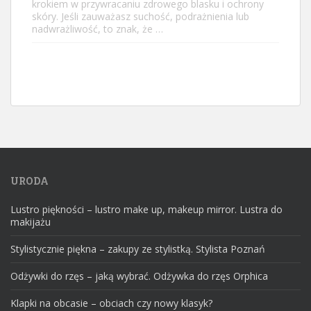
krokiem w przywracaniu zdrowego blasku i ochrony
skóry. Jeśli zauważasz suchość, podrażnienia lub
nadwrażliwość, to znak, że …
URODA
Lustro piękności – lustro make up, makeup mirror. Lustra do
makijażu
Stylistycznie piękna – zakupy ze stylistką. Stylista Poznań
Odżywki do rzęs – jaką wybrać. Odżywka do rzęs Orphica
Klapki na obcasie – obciach czy nowy klasyk?