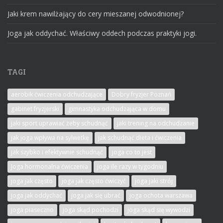
Jaki krem nawilżający do cery mieszanej odwodnionej?
Joga jak oddychać. Właściwy oddech podczas praktyki jogi.
TAGI
aerobik ćwiczenia odchudzające
Dobry fryzjer Poznań
gabinet fryzjerski
gimnastyka odchudzająca w domu
jaki sport uprawiać żeby schudnąć
jaki trening na odchudzanie
jak joga wpływa na sylwetkę
jak schudnąć dieta i ćwiczenia
jak szybko i efektywnie schudnąć
joga co to jest
Joga hormonalna ćwiczenia
joga ile razy w tygodniu
joga jak często
joga jak często ćwiczyć
joga jaki strój
joga jak oddychać
joga jak się ubrać
joga ochota warszawa
joga piaseczno
joga skąd pochodzi
joga skąd się wywodzi