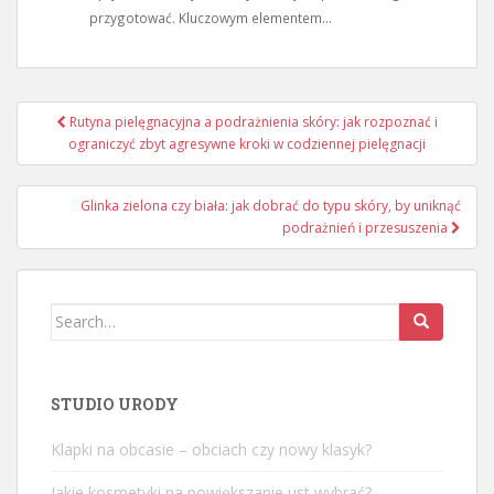
przygotować. Kluczowym elementem...
Nawigacja
Rutyna pielęgnacyjna a podrażnienia skóry: jak rozpoznać i
wpisu
ograniczyć zbyt agresywne kroki w codziennej pielęgnacji
Glinka zielona czy biała: jak dobrać do typu skóry, by uniknąć
podrażnień i przesuszenia
Search
for:
STUDIO URODY
Klapki na obcasie – obciach czy nowy klasyk?
Jakie kosmetyki na powiększanie ust wybrać?