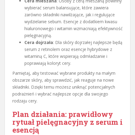
Cera mieszana
: Osoby z cerą mieszaną powinny
wybierać serum balansujące, które zawiera
zarówno składniki nawilżające, jak i regulujące
wydzielanie sebum. Esencje z dodatkiem kwasu
hialuronowego i witamin wzmacniają efektywność
pielęgnacyjną.
Cera dojrzała
: Dla skóry dojrzałej najlepsze będą
serum z retinolem oraz esencje hybrydowe z
witaminą C, które wspierają odmładzanie i
poprawiają koloryt cery.
Pamiętaj, aby testować wybrane produkty na małym
obszarze skóry, aby sprawdzić, jak reaguje na nowe
składniki. Dzięki temu możesz uniknąć potencjalnych
podrażnień i wybrać najlepsze opcje dla swojego
rodzaju cery.
Plan działania: prawidłowy
rytuał pielęgnacyjny z serum i
esencją