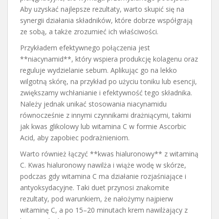
Aby uzyskać najlepsze rezultaty, warto skupić się na
synergii działania składników, które dobrze współgrają
ze sobą, a także zrozumieć ich właściwości.
Przykładem efektywnego połączenia jest
**niacynamid**, który wspiera produkcję kolagenu oraz
reguluje wydzielanie sebum. Aplikując go na lekko
wilgotną skórę, na przykład po użyciu toniku lub esencji,
zwiększamy wchłanianie i efektywność tego składnika.
Należy jednak unikać stosowania niacynamidu
równocześnie z innymi czynnikami drażniącymi, takimi
jak kwas glikolowy lub witamina C w formie Ascorbic
Acid, aby zapobiec podrażnieniom.
Warto również łączyć **kwas hialuronowy** z witaminą
C. Kwas hialuronowy nawilża i wiąże wodę w skórze,
podczas gdy witamina C ma działanie rozjaśniające i
antyoksydacyjne. Taki duet przynosi znakomite
rezultaty, pod warunkiem, że nałożymy najpierw
witaminę C, a po 15–20 minutach krem nawilżający z