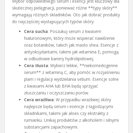
Wybór odpowiedniego serum i esencji jest kluczowy dla
skutecznej pielęgnacji, ponieważ różne **typy skóry**
wymagają różnych składników. Oto jak dobrać produkty
do najczęściej występujących typów skóry:
Cera sucha
: Poszukuj serum z kwasem
hialuronowym, który może wspierać nawilżenie
oraz botaników, takich jak masło shea. Esencje z
antyoksydantami, takimi jak witamina E, pomogą
w odbudowie bariery hydrolipidowej.
Cera tłusta
: Wybierz lekkie, **niekomedogenne
serum** z witaminą C, aby pomóc w rozjaśnieniu
plam i regulacji wydzielania sebum. Esencje solne
z kwasami AHA lub BHA będą sprzyjać
złuszczaniu i oczyszczaniu porów.
Cera wrażliwa
: W przypadku wrażliwej skóry
najlepsze będą serum i esencje z łagodzącymi
składnikami, takimi jak aloes czy ekstrakty z
rumianku. Unikaj produktów z alkoholem i silnymi
substancjami zapachowymi.