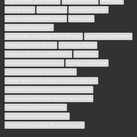
joga warszawa gdzie najlepiej
konturówka do ust
leszno joga
makeup mirror
medytacja joga
na czym polega joga
najlepszy trening na odchudzanie
pilates i joga
powiększanie ust szczecin
profesjonalny salon fryzjerski bielsko biała
pływanie na odchudzanie
redukcja opornego tłuszczu
redukcja rozstępów
skuteczne ćwiczenia na odchudzanie
tarnów joga
trening na bieżni na schudnięcie
trening na schudnięcie
zestaw ćwiczeń na schudniecie w domu
zestaw ćwiczeń odchudzających dla początkujących
ćwiczenia na odchudzanie brzucha dla mężczyzn
ćwiczenia na odchudzanie dla mężczyzn w domu
ćwiczenia na schudnięcie w domu
ćwiczenia na schudnięcie z brzucha
ćwiczenia odchudzające dla początkujących