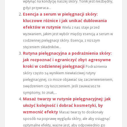
wpłynąć na kondycję naszej skóry. Tonik jest niezbędny,
gdyż przywraca...
Esencja a serum w pielęgnacji skóry:
kluczowe różnice i jak unikać dublowania
efektów w rutynie
Wielu z nas staje przed
wyzwaniem, jakim jest wybór między esencją a serum w
codziennej pielęgnacji skóry. Esencja, z niższym
stężeniem składników...
Rutyna pielęgnacyjna a podrażnienia skóry:
jak rozpoznać i ograniczyć zbyt agresywne
kroki w codziennej pielęgnacji
Podrażnienia
skóry często są wynikiem niewłaściwej rutyny
pielęgnacyjnej, co może objawiać się zaczerwienieniem,
swędzeniem czy łuszczeniem. Jeśli zauważasz te
symptomy, to znak,...
Masaż twarzy w rutynie pielęgnacyjnej: jak
ułożyć kolejność i dobrać kosmetyki, by
wzmocnić efekty
Masaż twarzy to doskonały
sposób na poprawę wyglądu skóry, ale aby osiągnąć
optymalne efekty, ważne jest, aby odpowiednio go