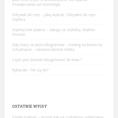
Powiększanie ust kosmetyki
Odżywki do rzęs – jaką wybrać. Odżywka do rzęs
Orphica
Stylistycznie piękna – zakupy ze stylistką. Stylista
Poznań
Gdy masz za dużo kilogramów – trening na bieżni na
schudnięcie – siłownia bieżnia efekty
Czym jest łysienie telogenowe? Ile trwa ?
Rybaczki – hit czy kit?
OSTATNIE WPISY
Szybki makijaż – proste triki na codzienny i efektowny