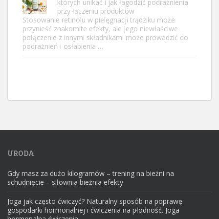
których unikać i jak łagodzić podrażnienia
przy łączeniu produktów
Stosowanie retinolu w pielęgnacji trądziku może
przynieść znakomite efekty, ale jego niewłaściwe
połączenie z innymi składnikami może prowadzić do
podrażnień i osłabienia …
URODA
Gdy masz za dużo kilogramów – trening na bieżni na
schudnięcie – siłownia bieżnia efekty
Joga jak często ćwiczyć? Naturalny sposób na poprawę
gospodarki hormonalnej i ćwiczenia na płodność. Joga
hormonalna ćwiczenia