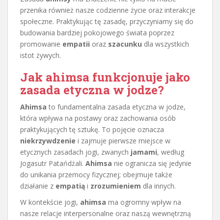
przenika również nasze codzienne życie oraz interakcje
społeczne. Praktykując tę zasadę, przyczyniamy się do
budowania bardziej pokojowego świata poprzez
promowanie
empatii
oraz
szacunku
dla wszystkich
istot żywych.
Jak ahimsa funkcjonuje jako
zasada etyczna w jodze?
Ahimsa
to fundamentalna zasada etyczna w jodze,
która wpływa na postawy oraz zachowania osób
praktykujących tę sztukę. To pojęcie oznacza
niekrzywdzenie
i zajmuje pierwsze miejsce w
etycznych zasadach jogi, zwanych
jamami
, według
Jogasutr Patańdżali.
Ahimsa
nie ogranicza się jedynie
do unikania przemocy fizycznej; obejmuje także
działanie z
empatią
i
zrozumieniem
dla innych.
W kontekście jogi,
ahimsa
ma ogromny wpływ na
nasze relacje interpersonalne oraz naszą wewnętrzną