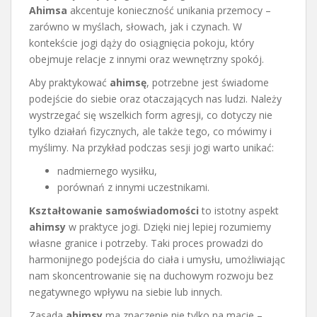
Ahimsa
akcentuje konieczność unikania przemocy –
zarówno w myślach, słowach, jak i czynach. W
kontekście jogi dąży do osiągnięcia pokoju, który
obejmuje relacje z innymi oraz wewnętrzny spokój.
Aby praktykować
ahimsę
, potrzebne jest świadome
podejście do siebie oraz otaczających nas ludzi. Należy
wystrzegać się wszelkich form agresji, co dotyczy nie
tylko działań fizycznych, ale także tego, co mówimy i
myślimy. Na przykład podczas sesji jogi warto unikać:
nadmiernego wysiłku,
porównań z innymi uczestnikami.
Kształtowanie samoświadomości
to istotny aspekt
ahimsy
w praktyce jogi. Dzięki niej lepiej rozumiemy
własne granice i potrzeby. Taki proces prowadzi do
harmonijnego podejścia do ciała i umysłu, umożliwiając
nam skoncentrowanie się na duchowym rozwoju bez
negatywnego wpływu na siebie lub innych.
Zasada
ahimsy
ma znaczenie nie tylko na macie –