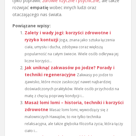
tylko poprawić
zdrowie fizyczne i psychiczne
, ale także
rozwijać
empatię
wobec innych ludzi oraz
otaczającego nas świata.
Powiązane wpisy:
Zalety i wady jogi: korzyści zdrowotne i
ryzyko kontuzji
Joga, znana jako sztuka łączenia
ciała, umysłu i ducha, zdobywa coraz większą
popularność na całym świecie. Wiele osób odkrywa jej
liczne korzyści...
Jak uniknąć zakwasów po jodze? Porady i
techniki regeneracyjne
Zakwasy po jodze to
zjawisko, które może zaskoczyć nawet najbardziej
doświadczonych praktyków. Wiele osób przychodzi na
matę z chęcią poprawy kondycji i...
Masaż lomi lomi – historia, techniki i korzyści
zdrowotne
Masaż lomi lomi, wywodzący się z
malowniczych Hawajów, to nie tylko technika
relaksacyjna, ale także głęboka filozofia życia, która łączy
ciało i...