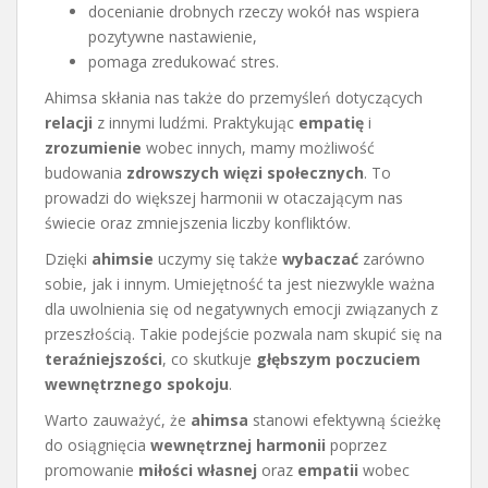
docenianie drobnych rzeczy wokół nas wspiera
pozytywne nastawienie,
pomaga zredukować stres.
Ahimsa skłania nas także do przemyśleń dotyczących
relacji
z innymi ludźmi. Praktykując
empatię
i
zrozumienie
wobec innych, mamy możliwość
budowania
zdrowszych więzi społecznych
. To
prowadzi do większej harmonii w otaczającym nas
świecie oraz zmniejszenia liczby konfliktów.
Dzięki
ahimsie
uczymy się także
wybaczać
zarówno
sobie, jak i innym. Umiejętność ta jest niezwykle ważna
dla uwolnienia się od negatywnych emocji związanych z
przeszłością. Takie podejście pozwala nam skupić się na
teraźniejszości
, co skutkuje
głębszym poczuciem
wewnętrznego spokoju
.
Warto zauważyć, że
ahimsa
stanowi efektywną ścieżkę
do osiągnięcia
wewnętrznej harmonii
poprzez
promowanie
miłości własnej
oraz
empatii
wobec