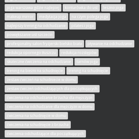
joga warszawa gdzie najlepiej
konturówka do ust
leszno joga
makeup mirror
medytacja joga
na czym polega joga
najlepszy trening na odchudzanie
pilates i joga
powiększanie ust szczecin
profesjonalny salon fryzjerski bielsko biała
pływanie na odchudzanie
redukcja opornego tłuszczu
redukcja rozstępów
skuteczne ćwiczenia na odchudzanie
tarnów joga
trening na bieżni na schudnięcie
trening na schudnięcie
zestaw ćwiczeń na schudniecie w domu
zestaw ćwiczeń odchudzających dla początkujących
ćwiczenia na odchudzanie brzucha dla mężczyzn
ćwiczenia na odchudzanie dla mężczyzn w domu
ćwiczenia na schudnięcie w domu
ćwiczenia na schudnięcie z brzucha
ćwiczenia odchudzające dla początkujących