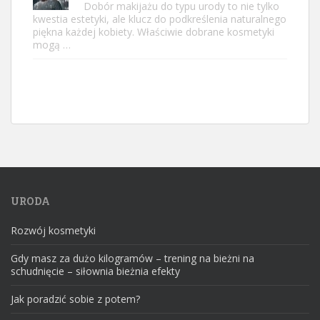
Dobór makijażu do typu urody to nie tylko
kwestia estetyki, ale klucz do podkreślenia naturalnego
piękna każdej kobiety. Właściwie dobrane kosmetyki
mogą …
URODA
Rozwój kosmetyki
Gdy masz za dużo kilogramów – trening na bieżni na
schudnięcie – siłownia bieżnia efekty
Jak poradzić sobie z potem?