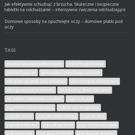
Jak efektywnie schudnąć z brzucha. Skuteczne i bezpieczne
tabletki na odchudzanie – intensywne ćwiczenia odchudzające
Domowe sposoby na opuchnięte oczy – domowe płatki pod
oczy
TAGI
aerobik ćwiczenia odchudzające
Dobry fryzjer Poznań
gabinet fryzjerski
gimnastyka odchudzająca w domu
jaki sport uprawiać żeby schudnąć
jaki trening na odchudzanie
jak joga wpływa na sylwetkę
jak schudnąć dieta i ćwiczenia
jak szybko i efektywnie schudnąć
joga co to jest
Joga hormonalna ćwiczenia
joga ile razy w tygodniu
joga jak często
joga jak często ćwiczyć
joga jaki strój
joga jak oddychać
joga jak się ubrać
joga ochota warszawa
joga piaseczno
joga skąd pochodzi
joga skąd się wywodzi