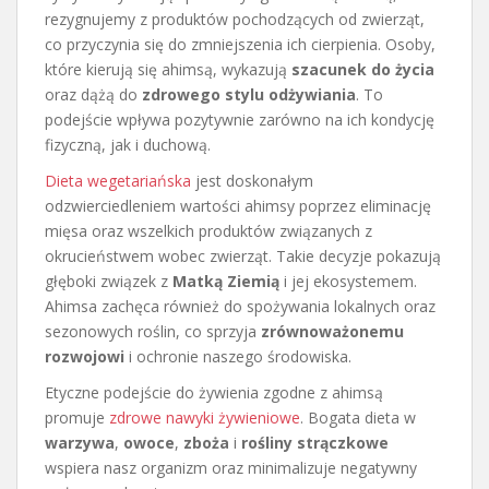
rezygnujemy z produktów pochodzących od zwierząt,
co przyczynia się do zmniejszenia ich cierpienia. Osoby,
które kierują się ahimsą, wykazują
szacunek do życia
oraz dążą do
zdrowego stylu odżywiania
. To
podejście wpływa pozytywnie zarówno na ich kondycję
fizyczną, jak i duchową.
Dieta wegetariańska
jest doskonałym
odzwierciedleniem wartości ahimsy poprzez eliminację
mięsa oraz wszelkich produktów związanych z
okrucieństwem wobec zwierząt. Takie decyzje pokazują
głęboki związek z
Matką Ziemią
i jej ekosystemem.
Ahimsa zachęca również do spożywania lokalnych oraz
sezonowych roślin, co sprzyja
zrównoważonemu
rozwojowi
i ochronie naszego środowiska.
Etyczne podejście do żywienia zgodne z ahimsą
promuje
zdrowe nawyki żywieniowe
. Bogata dieta w
warzywa
,
owoce
,
zboża
i
rośliny strączkowe
wspiera nasz organizm oraz minimalizuje negatywny