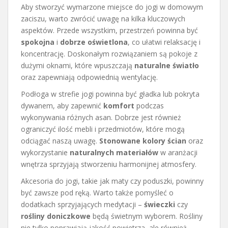
Aby stworzyć wymarzone miejsce do jogi w domowym
zaciszu, warto zwrócić uwagę na kilka kluczowych
aspektów. Przede wszystkim, przestrzeń powinna być
spokojna
i
dobrze oświetlona
, co ułatwi relaksację i
koncentrację. Doskonałym rozwiązaniem są pokoje z
dużymi oknami, które wpuszczają
naturalne światło
oraz zapewniają odpowiednią wentylację.
Podłoga w strefie jogi powinna być gładka lub pokryta
dywanem, aby zapewnić
komfort
podczas
wykonywania różnych asan. Dobrze jest również
ograniczyć ilość mebli i przedmiotów, które mogą
odciągać naszą uwagę.
Stonowane kolory ścian
oraz
wykorzystanie
naturalnych materiałów
w aranżacji
wnętrza sprzyjają stworzeniu harmonijnej atmosfery.
Akcesoria do jogi, takie jak maty czy poduszki, powinny
być zawsze pod ręką. Warto także pomyśleć o
dodatkach sprzyjających medytacji –
świeczki
czy
rośliny doniczkowe
będą świetnym wyborem. Rośliny
nie tylko poprawiają jakość powietrza, ale również