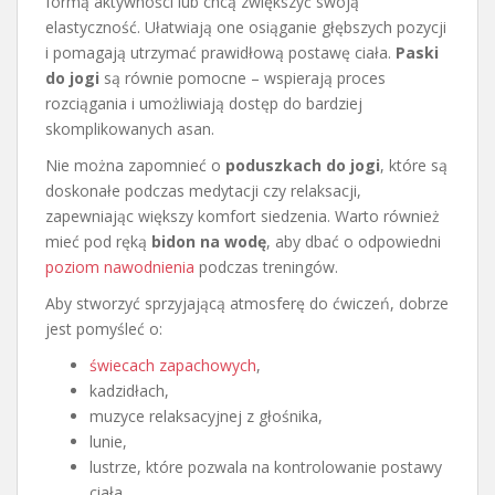
formą aktywności lub chcą zwiększyć swoją
elastyczność. Ułatwiają one osiąganie głębszych pozycji
i pomagają utrzymać prawidłową postawę ciała.
Paski
do jogi
są równie pomocne – wspierają proces
rozciągania i umożliwiają dostęp do bardziej
skomplikowanych asan.
Nie można zapomnieć o
poduszkach do jogi
, które są
doskonałe podczas medytacji czy relaksacji,
zapewniając większy komfort siedzenia. Warto również
mieć pod ręką
bidon na wodę
, aby dbać o odpowiedni
poziom nawodnienia
podczas treningów.
Aby stworzyć sprzyjającą atmosferę do ćwiczeń, dobrze
jest pomyśleć o:
świecach zapachowych
,
kadzidłach,
muzyce relaksacyjnej z głośnika,
lunie,
lustrze, które pozwala na kontrolowanie postawy
ciała.