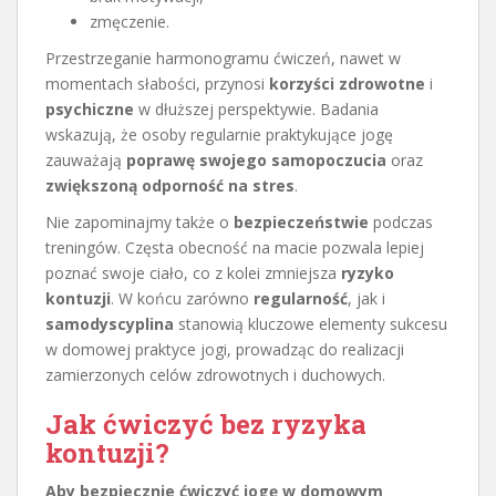
zmęczenie.
Przestrzeganie harmonogramu ćwiczeń, nawet w
momentach słabości, przynosi
korzyści zdrowotne
i
psychiczne
w dłuższej perspektywie. Badania
wskazują, że osoby regularnie praktykujące jogę
zauważają
poprawę swojego samopoczucia
oraz
zwiększoną odporność na stres
.
Nie zapominajmy także o
bezpieczeństwie
podczas
treningów. Częsta obecność na macie pozwala lepiej
poznać swoje ciało, co z kolei zmniejsza
ryzyko
kontuzji
. W końcu zarówno
regularność
, jak i
samodyscyplina
stanowią kluczowe elementy sukcesu
w domowej praktyce jogi, prowadząc do realizacji
zamierzonych celów zdrowotnych i duchowych.
Jak ćwiczyć bez ryzyka
kontuzji?
Aby bezpiecznie ćwiczyć jogę w domowym