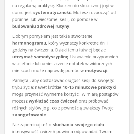
na regularną praktykę. Kluczem do skutecznej jogi w
domu jest
systematyczność
. Możesz rozpocząć od
porannej lub wieczornej sesji, co pomoże w
budowaniu zdrowej rutyny
.
Dobrym pomysłem jest także stworzenie
harmonogramu
, który wyznaczy konkretne dni i
godziny na ćwiczenia. Dzięki temu łatwiej będzie
utrzymać samodyscyplinę
. Ustawienie przypomnień
w telefonie lub umieszczenie notatek w widocznych
miejscach może naprawdę pomóc w
motywacji
.
Pamiętaj, aby dostosować długość sesji do swojego
trybu życia; nawet krótkie
10-15 minutowe praktyki
mogą przynieść wymierne korzyści. W miarę postępów
możesz
wydłużać czas ćwiczeń
oraz próbować
różnych stylów jogi, co z pewnością zwiększy Twoje
zaangażowanie
.
Nie zapominaj też o
słuchaniu swojego ciała
–
intensywność ćwiczeń powinna odpowiadać Twoim