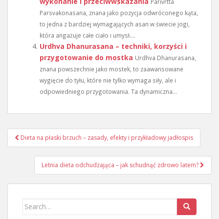
wykonanie i przeciwwskazania
Parivrtta
Parsvakonasana, znana jako pozycja odwróconego kąta,
to jedna z bardziej wymagających asan w świecie jogi,
która angażuje całe ciało i umysł....
Urdhva Dhanurasana – techniki, korzyści i
przygotowanie do mostka
Urdhva Dhanurasana,
znana powszechnie jako mostek, to zaawansowane
wygięcie do tyłu, które nie tylko wymaga siły, ale i
odpowiedniego przygotowania. Ta dynamiczna...
Nawigacja
Dieta na płaski brzuch – zasady, efekty i przykładowy jadłospis
wpisu
Letnia dieta odchudzająca – jak schudnąć zdrowo latem?
Search
for: