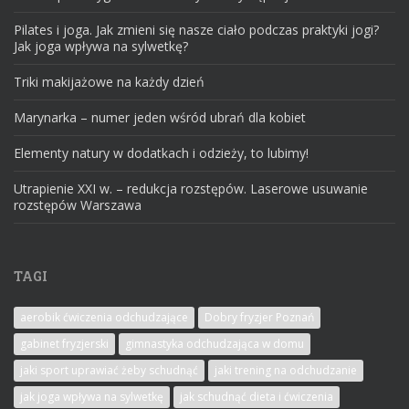
Pilates i joga. Jak zmieni się nasze ciało podczas praktyki jogi?
Jak joga wpływa na sylwetkę?
Triki makijażowe na każdy dzień
Marynarka – numer jeden wśród ubrań dla kobiet
Elementy natury w dodatkach i odzieży, to lubimy!
Utrapienie XXI w. – redukcja rozstępów. Laserowe usuwanie
rozstępów Warszawa
TAGI
aerobik ćwiczenia odchudzające
Dobry fryzjer Poznań
gabinet fryzjerski
gimnastyka odchudzająca w domu
jaki sport uprawiać żeby schudnąć
jaki trening na odchudzanie
jak joga wpływa na sylwetkę
jak schudnąć dieta i ćwiczenia