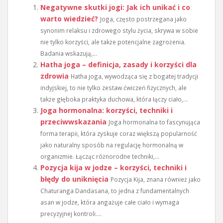
Negatywne skutki jogi: Jak ich unikać i co
warto wiedzieć?
Joga, często postrzegana jako
synonim relaksu i zdrowego stylu życia, skrywa w sobie
nie tylko korzyści, ale także potencjalne zagrożenia.
Badania wskazują,...
Hatha joga – definicja, zasady i korzyści dla
zdrowia
Hatha joga, wywodząca się z bogatej tradycji
indyjskiej, to nie tylko zestaw ćwiczeń fizycznych, ale
także głęboka praktyka duchowa, która łączy ciało,...
Joga hormonalna: korzyści, techniki i
przeciwwskazania
Joga hormonalna to fascynująca
forma terapii, która zyskuje coraz większą popularność
jako naturalny sposób na regulację hormonalną w
organizmie. Łącząc różnorodne techniki,...
Pozycja kija w jodze – korzyści, techniki i
błędy do uniknięcia
Pozycja Kija, znana również jako
Chaturanga Dandasana, to jedna z fundamentalnych
asan w jodze, która angażuje całe ciało i wymaga
precyzyjnej kontroli....