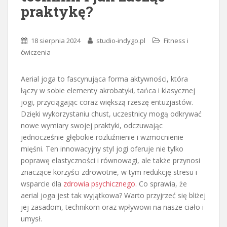
praktykę?
18 sierpnia 2024
studio-indygo.pl
Fitness i
ćwiczenia
Aerial joga to fascynująca forma aktywności, która
łączy w sobie elementy akrobatyki, tańca i klasycznej
jogi, przyciągając coraz większą rzeszę entuzjastów.
Dzięki wykorzystaniu chust, uczestnicy mogą odkrywać
nowe wymiary swojej praktyki, odczuwając
jednocześnie głębokie rozluźnienie i wzmocnienie
mięśni. Ten innowacyjny styl jogi oferuje nie tylko
poprawę elastyczności i równowagi, ale także przynosi
znaczące korzyści zdrowotne, w tym redukcję stresu i
wsparcie dla
zdrowia psychicznego
. Co sprawia, że
aerial joga jest tak wyjątkowa? Warto przyjrzeć się bliżej
jej zasadom, technikom oraz wpływowi na nasze ciało i
umysł.