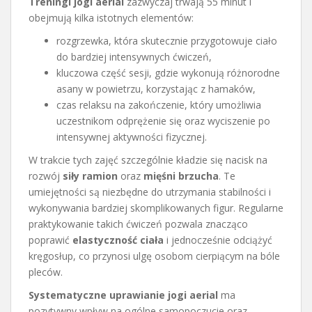
Treningi jogi aerial
zazwyczaj trwają 55 minut i
obejmują kilka istotnych elementów:
rozgrzewka, która skutecznie przygotowuje ciało
do bardziej intensywnych ćwiczeń,
kluczowa część sesji, gdzie wykonują różnorodne
asany w powietrzu, korzystając z hamaków,
czas relaksu na zakończenie, który umożliwia
uczestnikom odprężenie się oraz wyciszenie po
intensywnej aktywności fizycznej.
W trakcie tych zajęć szczególnie kładzie się nacisk na
rozwój
siły ramion
oraz
mięśni brzucha
. Te
umiejętności są niezbędne do utrzymania stabilności i
wykonywania bardziej skomplikowanych figur. Regularne
praktykowanie takich ćwiczeń pozwala znacząco
poprawić
elastyczność ciała
i jednocześnie odciążyć
kręgosłup, co przynosi ulgę osobom cierpiącym na bóle
pleców.
Systematyczne uprawianie jogi aerial
ma
pozytywny wpływ na ogólne samopoczucie oraz