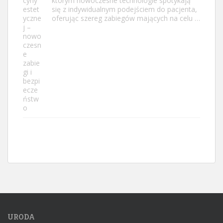
którym nowoczesne technologie spotykają
się z indywidualnym podejściem do pacjenta,
oferując szereg zabiegów mających na celu …
URODA