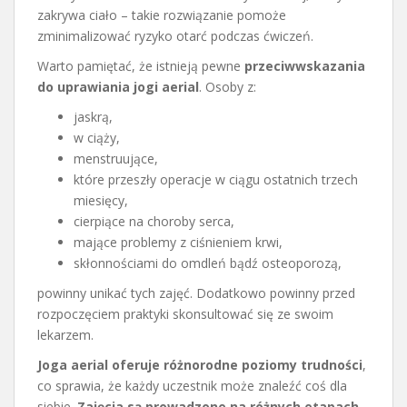
zakrywa ciało – takie rozwiązanie pomoże
zminimalizować ryzyko otarć podczas ćwiczeń.
Warto pamiętać, że istnieją pewne
przeciwwskazania
do uprawiania jogi aerial
. Osoby z:
jaskrą,
w ciąży,
menstruujące,
które przeszły operacje w ciągu ostatnich trzech
miesięcy,
cierpiące na choroby serca,
mające problemy z ciśnieniem krwi,
skłonnościami do omdleń bądź osteoporozą,
powinny unikać tych zajęć. Dodatkowo powinny przed
rozpoczęciem praktyki skonsultować się ze swoim
lekarzem.
Joga aerial oferuje różnorodne poziomy trudności
,
co sprawia, że każdy uczestnik może znaleźć coś dla
siebie.
Zajęcia są prowadzone na różnych etapach