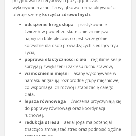
przyjmowanie nietypowych pozycji podczas
wykonywania asan. Ta wyjątkowa forma aktywności
oferuje szereg
korzyści zdrowotnych
.
odciążenie kręgosłupa
– praktykowanie
ćwiczeń w powietrzu skutecznie zmniejsza
napięcia i bóle pleców, co jest szczególnie
korzystne dla osób prowadzących siedzący tryb
życia,
poprawa elastyczności ciała
– regularne sesje
sprzyjają zwiększeniu zakresu ruchu stawów,
wzmocnienie mięśni
– asany wykonywane w
hamaku angażują różnorodne grupy mięśniowe,
co wspomaga ich rozwój i stabilizację całego
ciała,
lepsza równowaga
– ćwiczenia przyczyniają się
do poprawy równowagi oraz koordynacji
ruchowej,
redukcja stresu
– aerial joga ma potencjał
znacząco zmniejszać stres oraz podnosić ogólne