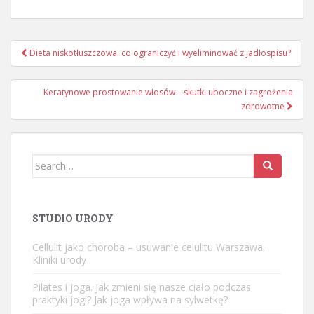
Nawigacja
Dieta niskotłuszczowa: co ograniczyć i wyeliminować z jadłospisu?
wpisu
Keratynowe prostowanie włosów – skutki uboczne i zagrożenia
zdrowotne
Search
for:
STUDIO URODY
Cellulit jako choroba – usuwanie celulitu Warszawa.
Kliniki urody
Pilates i joga. Jak zmieni się nasze ciało podczas
praktyki jogi? Jak joga wpływa na sylwetkę?