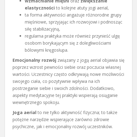
wzmacnianie mięśni
oraz
zwiększanie
elastyczności
to kolejne atuty jogi aerial,
ta forma aktywności angażuje różnorodne grupy
mięśniowe, sprzyjając ich rozwojowi i podnosząc
siłę stabilizacyjną,
regularna praktyka może również przynieść ulgę
osobom borykającym się z dolegliwościami
bólowymi kręgosłupa.
Emocjonalny rozwój
związany z jogą aerial objawia się
poprzez wzrost pewności siebie oraz poczucia własnej
wartości. Uczestnicy często odkrywają nowe możliwości
swojego ciała, co pozytywnie wpływa na ich
postrzeganie siebie i swoich zdolności. Dodatkowo,
aspekty medytacyjne tej praktyki wspierają osiąganie
wewnętrznego spokoju.
Joga aerial
to nie tylko aktywność fizyczna; to także
potężne narzędzie wspierające zarówno zdrowie
psychiczne, jak i emocjonalny rozwój uczestników.