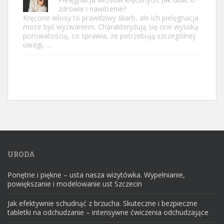
zdrowie i nawilżenie?
Kręcone włosy to prawdziwy skarb, ale ich pielęgnacja
może być wyzwaniem. Charakteryzują się one wysoką
porowatością, co sprawia, że potrzebują szczególnej
uwagi, …
URODA
Ponętne i piękne – usta nasza wizytówka. Wypełnianie,
powiększanie i modelowanie ust Szczecin
Jak efektywnie schudnąć z brzucha. Skuteczne i bezpieczne
tabletki na odchudzanie – intensywne ćwiczenia odchudzające