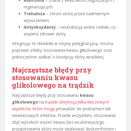
Alantoina
– znana z właściwości łagodzących i
regenerujących.
Trehaloza
– chroni skórę przed nadmiernym
wysuszeniem.
Antyoksydanty
– neutralizują wolne rodniki, co
wspiera zdrowie skóry.
Integrując te składniki w rutynę pielęgnacyjną, można
poprawić efekty stosowania kwasu glikolowego oraz
jednocześnie zadbać o kondycję skóry wrażliwej.
Najczęstsze błędy przy
stosowaniu kwasu
glikolowego na
trądzik
Najczęstsze błędy przy stosowaniu
kwasu
glikolowego
na
trądzik obejmują kilka kluczowych
aspektów, które mogą
prowadzić do podrażnień lub
niewłaściwych efektów. Przede wszystkim, stosowanie
zbyt wysokich stężeń kwasu bez wcześniejszego
przygotowania skóry może skutkować dyskomfortem i