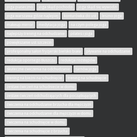
joga piaseczno
joga skąd pochodzi
joga skąd się wywodzi
joga warszawa gdzie najlepiej
konturówka do ust
leszno joga
makeup mirror
medytacja joga
na czym polega joga
najlepszy trening na odchudzanie
pilates i joga
powiększanie ust szczecin
profesjonalny salon fryzjerski bielsko biała
pływanie na odchudzanie
redukcja opornego tłuszczu
redukcja rozstępów
skuteczne ćwiczenia na odchudzanie
tarnów joga
trening na bieżni na schudnięcie
trening na schudnięcie
zestaw ćwiczeń na schudniecie w domu
zestaw ćwiczeń odchudzających dla początkujących
ćwiczenia na odchudzanie brzucha dla mężczyzn
ćwiczenia na odchudzanie dla mężczyzn w domu
ćwiczenia na schudnięcie w domu
ćwiczenia na schudnięcie z brzucha