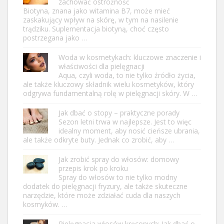
zachować ostrożność
Biotyna, znana jako witamina B7, może mieć
zaskakujący wpływ na skórę, w tym na nasilenie
trądziku. Suplementacja biotyną, choć często
postrzegana jako …
Woda w kosmetykach: kluczowe znaczenie i
właściwości dla pielęgnacji
Aqua, czyli woda, to nie tylko źródło życia,
ale także kluczowy składnik wielu kosmetyków, który
odgrywa fundamentalną rolę w pielęgnacji skóry. W …
Jak dbać o stopy – praktyczne porady
Sezon letni trwa w najlepsze. Jest to więc
idealny moment, aby nosić cieńsze ubrania,
ale także odkryte buty. Jednak co zrobić, aby …
Jak zrobić spray do włosów: domowy
przepis krok po kroku
Spray do włosów to nie tylko modny
dodatek do pielęgnacji fryzury, ale także skuteczne
narzędzie, które może zdziałać cuda dla naszych
kosmyków. …
Pielęgnacja włosów kręconych: Jak dbać o