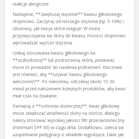
reakcje alergiczne.
Następnie, **zwiększaj stężenie** kwasu glikolowego
stopniowo. Zaczynaj od niższego stężenia (np. 5-10%) i
obserwuj, jak twoja skóra reaguje. W miarę
przyzwyczajania się skóry do kwasu, możesz stopniowo
wprowadzać wyższe stężenia.
Unikaj stosowania kwasu glikolowego na
**uszkodzoną** lub podrażnioną skórę, ponieważ
może to prowadzić do nasilenia podrażnień. Kluczowe
jest również, aby **używać kwasu glikolowego
wieczorem**. Po nałożeniu, odczekaj około 15-30
minut przed nałożeniem kolejnych produktów, aby kwas
miał czas na działanie.
Pamiętaj o **ochronie słonecznej**. Kwas glikolowy
może zwiększać wrażliwość skóry na słońce, dlatego
należy stosować wysokiej jakości filtr przeciwsłoneczny
(minimum SPF 30) w ciągu dnia. Dodatkowo, zaleca się
uzupełnianie pielęgnacji o składniki łagodzące, takie jak