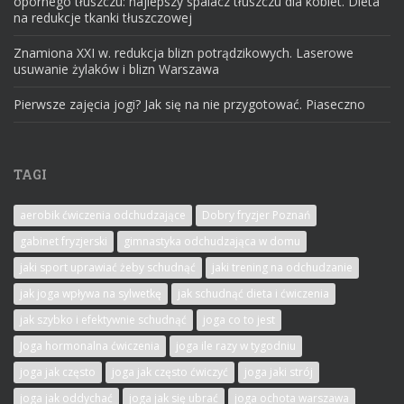
opornego tłuszczu: najlepszy spalacz tłuszczu dla kobiet. Dieta
na redukcje tkanki tłuszczowej
Znamiona XXI w. redukcja blizn potrądzikowych. Laserowe
usuwanie żylaków i blizn Warszawa
Pierwsze zajęcia jogi? Jak się na nie przygotować. Piaseczno
TAGI
aerobik ćwiczenia odchudzające
Dobry fryzjer Poznań
gabinet fryzjerski
gimnastyka odchudzająca w domu
jaki sport uprawiać żeby schudnąć
jaki trening na odchudzanie
jak joga wpływa na sylwetkę
jak schudnąć dieta i ćwiczenia
jak szybko i efektywnie schudnąć
joga co to jest
Joga hormonalna ćwiczenia
joga ile razy w tygodniu
joga jak często
joga jak często ćwiczyć
joga jaki strój
joga jak oddychać
joga jak się ubrać
joga ochota warszawa