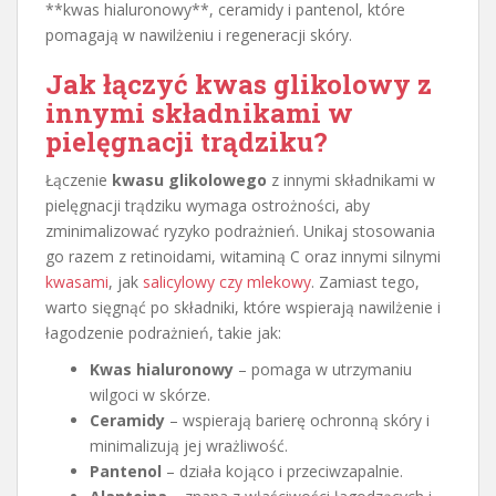
**kwas hialuronowy**, ceramidy i pantenol, które
pomagają w nawilżeniu i regeneracji skóry.
Jak
łączyć kwas glikolowy z
innymi składnikami
w
pielęgnacji trądziku?
Łączenie
kwasu glikolowego
z innymi składnikami w
pielęgnacji trądziku wymaga ostrożności, aby
zminimalizować ryzyko podrażnień. Unikaj stosowania
go razem z retinoidami, witaminą C oraz innymi silnymi
kwasami
, jak
salicylowy czy mlekowy
. Zamiast tego,
warto sięgnąć po składniki, które wspierają nawilżenie i
łagodzenie podrażnień, takie jak:
Kwas hialuronowy
– pomaga w utrzymaniu
wilgoci w skórze.
Ceramidy
– wspierają barierę ochronną skóry i
minimalizują jej wrażliwość.
Pantenol
– działa kojąco i przeciwzapalnie.