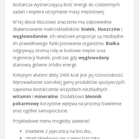
dostarcza wystarczającą ilość energii do codziennych
zadań i wspiera utrzymanie masy mięśniowej.
W tej diecie kluczowe znaczenie ma odpowiednie
zbalansowanie makroskładników:
białek
,
tłuszczów
i
węglowodanów
. Ich właściwe proporcje są niezbędne
do prawidłowego funkcjonowania organizmu.
Białka
odgrywają istotną rolę w budowie mięśni oraz
regeneracji tkanek, podczas gdy
węglowodany
stanowią główne źródło energii.
Kolejnym atutem diety 2400 kcal jest jej różnorodność.
Wprowadzenie szerokiej gamy produktów spożywczych
zapewnia dostarczenie wszystkich niezbędnych
witamin
i
minerałów
. Dodatkowo
błonnik
pokarmowy
korzystnie wpływa na procesy trawienne
oraz ogólne samopoczucie.
Przykładowe menu mogłoby zawierać:
śniadanie z jajecznicą na boczku,
obiad składający się z piersi kurczaka,