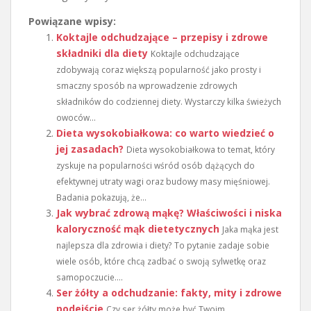
Powiązane wpisy:
Koktajle odchudzające – przepisy i zdrowe
składniki dla diety
Koktajle odchudzające
zdobywają coraz większą popularność jako prosty i
smaczny sposób na wprowadzenie zdrowych
składników do codziennej diety. Wystarczy kilka świeżych
owoców...
Dieta wysokobiałkowa: co warto wiedzieć o
jej zasadach?
Dieta wysokobiałkowa to temat, który
zyskuje na popularności wśród osób dążących do
efektywnej utraty wagi oraz budowy masy mięśniowej.
Badania pokazują, że...
Jak wybrać zdrową mąkę? Właściwości i niska
kaloryczność mąk dietetycznych
Jaka mąka jest
najlepsza dla zdrowia i diety? To pytanie zadaje sobie
wiele osób, które chcą zadbać o swoją sylwetkę oraz
samopoczucie....
Ser żółty a odchudzanie: fakty, mity i zdrowe
podejście
Czy ser żółty może być Twoim