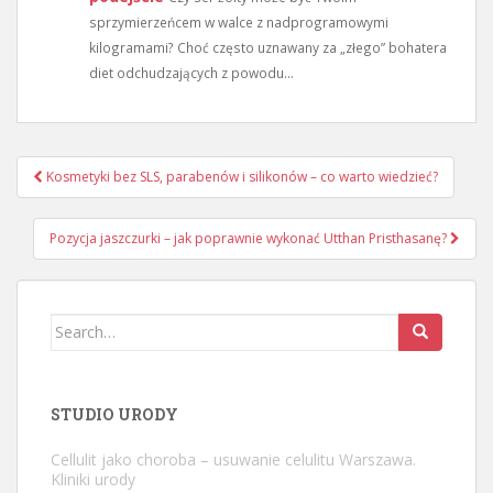
sprzymierzeńcem w walce z nadprogramowymi
kilogramami? Choć często uznawany za „złego” bohatera
diet odchudzających z powodu...
Nawigacja
Kosmetyki bez SLS, parabenów i silikonów – co warto wiedzieć?
wpisu
Pozycja jaszczurki – jak poprawnie wykonać Utthan Pristhasanę?
Search
for:
STUDIO URODY
Cellulit jako choroba – usuwanie celulitu Warszawa.
Kliniki urody