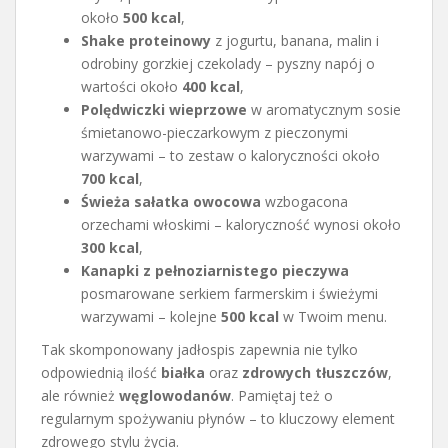
około
500 kcal
,
Shake proteinowy
z jogurtu, banana, malin i
odrobiny gorzkiej czekolady – pyszny napój o
wartości około
400 kcal
,
Polędwiczki wieprzowe
w aromatycznym sosie
śmietanowo-pieczarkowym z pieczonymi
warzywami – to zestaw o kaloryczności około
700 kcal
,
Świeża sałatka owocowa
wzbogacona
orzechami włoskimi – kaloryczność wynosi około
300 kcal
,
Kanapki z pełnoziarnistego pieczywa
posmarowane serkiem farmerskim i świeżymi
warzywami – kolejne
500 kcal
w Twoim menu.
Tak skomponowany jadłospis zapewnia nie tylko
odpowiednią ilość
białka
oraz
zdrowych tłuszczów
,
ale również
węglowodanów
. Pamiętaj też o
regularnym spożywaniu płynów – to kluczowy element
zdrowego stylu życia.