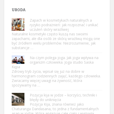
URODA
Zapach w kosmetykach naturalnych a
ryzyko podrażnień: jak rozpoznać i unikać
uczuleń skóry wrażliwej
Naturalne kosmetyki często kuszą nas swoimi
zapachami, ale dla osób ze skórą wrażliwą mogą one
być źródłem wielu problemów. Niezrozumienie, jak
substancje …
Na czym polega joga. Jak joga wpływa na
organizm człowieka. Joga studio Saska
Kępa
Zdrowy tryb życia, wpisał się już na dobre w
harmonogram codziennych zajęć, każdego człowieka.
Zwracamy więcej uwagi na żywność, która
spożywamy na …
Pozycja kija w jodze – korzyści, techniki i
błędy do uniknięcia
Pozycja Kija, znana również jako
Chaturanga Dandasana, to jedna z fundamentalnych
asan w jodze, która angażuje całe ciało i wymaga