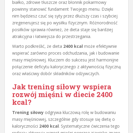
białko, zdrowe tłuszcze oraz błonnik pokarmowy
powinny stanowić fundament Twojego menu. Dzięki
nim będziesz czuć się syty przez dłuższy czas i szybciej
zregenerujesz się po wysiłku fizycznym. Różnorodność
posiłków sprawia również, że dieta staje się bardziej
atrakcyjna i łatwiejsza do przestrzegania.
Warto podkreślić, że dieta
2400 kcal
może efektywnie
wspierać zarówno proces odchudzania, jak i budowanie
masy mięśniowej. Kluczem do sukcesu jest harmonijne
połączenie deficytu kalorycznego z aktywnością fizyczną
oraz właściwy dobór składników odżywczych.
Jak trening siłowy wspiera
rozwój mięśni w diecie 2400
kcal?
Trening siłowy
odgrywa kluczową rolę w budowaniu
masy mięśniowej, szczególnie gdy stosuje się dietę o
kaloryczności
2400 kcal
. Systematyczne ćwiczenia tego
rodzaju aktywują wzrost mięśni poprzez zjawisko znane