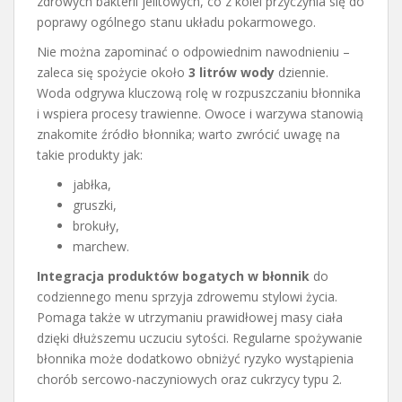
zdrowych bakterii jelitowych, co z kolei przyczynia się do
poprawy ogólnego stanu układu pokarmowego.
Nie można zapominać o odpowiednim nawodnieniu –
zaleca się spożycie około
3 litrów wody
dziennie.
Woda odgrywa kluczową rolę w rozpuszczaniu błonnika
i wspiera procesy trawienne. Owoce i warzywa stanowią
znakomite źródło błonnika; warto zwrócić uwagę na
takie produkty jak:
jabłka,
gruszki,
brokuły,
marchew.
Integracja produktów bogatych w błonnik
do
codziennego menu sprzyja zdrowemu stylowi życia.
Pomaga także w utrzymaniu prawidłowej masy ciała
dzięki dłuższemu uczuciu sytości. Regularne spożywanie
błonnika może dodatkowo obniżyć ryzyko wystąpienia
chorób sercowo-naczyniowych oraz cukrzycy typu 2.