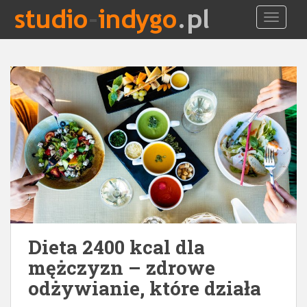
S
TOGGLE
k
i
p
t
o
m
a
i
n
c
o
n
t
e
Dieta 2400 kcal dla
n
t
mężczyzn – zdrowe
odżywianie, które działa