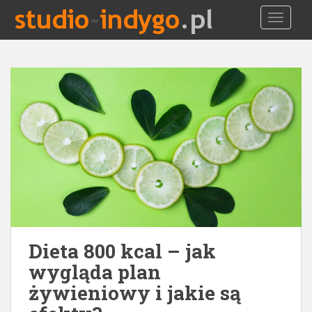
S
TOGGLE
k
i
p
t
o
m
a
i
n
c
o
n
t
e
Dieta 800 kcal – jak
n
t
wygląda plan
żywieniowy i jakie są