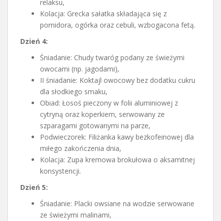
relaksu,
Kolacja: Grecka sałatka składająca się z
pomidora, ogórka oraz cebuli, wzbogacona fetą.
Dzień 4:
Śniadanie: Chudy twaróg podany ze świeżymi
owocami (np. jagodami),
II śniadanie: Koktajl owocowy bez dodatku cukru
dla słodkiego smaku,
Obiad: Łosoś pieczony w folii aluminiowej z
cytryną oraz koperkiem, serwowany ze
szparagami gotowanymi na parze,
Podwieczorek: Filiżanka kawy bezkofeinowej dla
miłego zakończenia dnia,
Kolacja: Zupa kremowa brokułowa o aksamitnej
konsystencji.
Dzień 5:
Śniadanie: Placki owsiane na wodzie serwowane
ze świeżymi malinami,