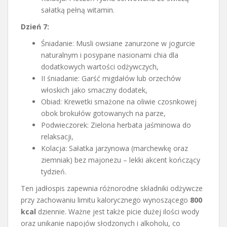
sałatką pełną witamin.
Dzień 7:
Śniadanie: Musli owsiane zanurzone w jogurcie
naturalnym i posypane nasionami chia dla
dodatkowych wartości odżywczych,
II śniadanie: Garść migdałów lub orzechów
włoskich jako smaczny dodatek,
Obiad: Krewetki smażone na oliwie czosnkowej
obok brokułów gotowanych na parze,
Podwieczorek: Zielona herbata jaśminowa do
relaksacji,
Kolacja: Sałatka jarzynowa (marchewkę oraz
ziemniak) bez majonezu – lekki akcent kończący
tydzień.
Ten jadłospis zapewnia różnorodne składniki odżywcze
przy zachowaniu limitu kalorycznego wynoszącego
800
kcal
dziennie. Ważne jest także picie dużej ilości wody
oraz unikanie napojów słodzonych i alkoholu, co