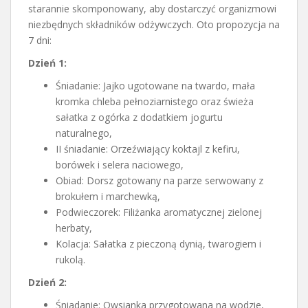
starannie skomponowany, aby dostarczyć organizmowi
niezbędnych składników odżywczych. Oto propozycja na
7 dni:
Dzień 1:
Śniadanie: Jajko ugotowane na twardo, mała
kromka chleba pełnoziarnistego oraz świeża
sałatka z ogórka z dodatkiem jogurtu
naturalnego,
II śniadanie: Orzeźwiający koktajl z kefiru,
borówek i selera naciowego,
Obiad: Dorsz gotowany na parze serwowany z
brokułem i marchewką,
Podwieczorek: Filiżanka aromatycznej zielonej
herbaty,
Kolacja: Sałatka z pieczoną dynią, twarogiem i
rukolą.
Dzień 2:
Śniadanie: Owsianka przygotowana na wodzie,