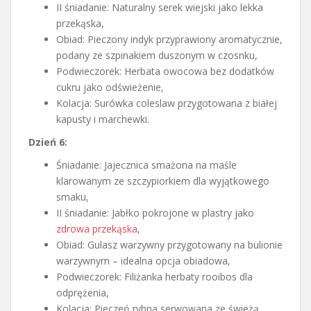
II śniadanie: Naturalny serek wiejski jako lekka
przekąska,
Obiad: Pieczony indyk przyprawiony aromatycznie,
podany ze szpinakiem duszonym w czosnku,
Podwieczorek: Herbata owocowa bez dodatków
cukru jako odświeżenie,
Kolacja: Surówka coleslaw przygotowana z białej
kapusty i marchewki.
Dzień 6:
Śniadanie: Jajecznica smażona na maśle
klarowanym ze szczypiorkiem dla wyjątkowego
smaku,
II śniadanie: Jabłko pokrojone w plastry jako
zdrowa przekąska
,
Obiad: Gulasz warzywny przygotowany na bulionie
warzywnym – idealna opcja obiadowa,
Podwieczorek: Filiżanka herbaty rooibos dla
odprężenia,
Kolacja: Pieczeń rybna serwowana ze świeżą