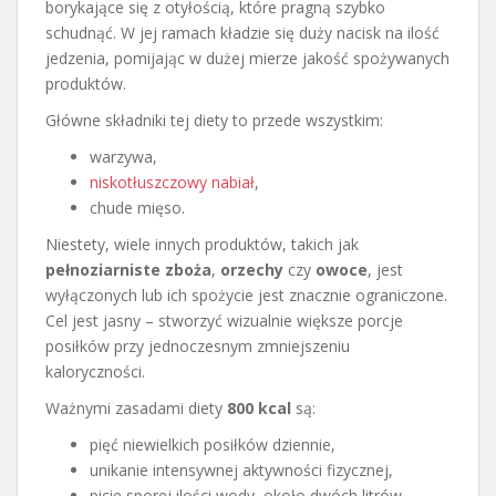
borykające się z otyłością, które pragną szybko
schudnąć. W jej ramach kładzie się duży nacisk na ilość
jedzenia, pomijając w dużej mierze jakość spożywanych
produktów.
Główne składniki tej diety to przede wszystkim:
warzywa,
niskotłuszczowy nabiał
,
chude mięso.
Niestety, wiele innych produktów, takich jak
pełnoziarniste zboża
,
orzechy
czy
owoce
, jest
wyłączonych lub ich spożycie jest znacznie ograniczone.
Cel jest jasny – stworzyć wizualnie większe porcje
posiłków przy jednoczesnym zmniejszeniu
kaloryczności.
Ważnymi zasadami diety
800 kcal
są:
pięć niewielkich posiłków dziennie,
unikanie intensywnej aktywności fizycznej,
picie sporej ilości wody, około dwóch litrów