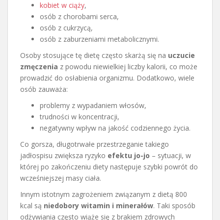
kobiet w ciąży
,
osób z chorobami serca,
osób z cukrzycą,
osób z zaburzeniami metabolicznymi.
Osoby stosujące tę dietę często skarżą się na
uczucie
zmęczenia
z powodu niewielkiej liczby kalorii, co może
prowadzić do osłabienia organizmu. Dodatkowo, wiele
osób zauważa:
problemy z wypadaniem włosów,
trudności w koncentracji,
negatywny wpływ na jakość codziennego życia.
Co gorsza, długotrwałe przestrzeganie takiego
jadłospisu zwiększa ryzyko
efektu jo-jo
– sytuacji, w
której po zakończeniu diety następuje szybki powrót do
wcześniejszej masy ciała.
Innym istotnym zagrożeniem związanym z dietą 800
kcal są
niedobory witamin i minerałów
. Taki sposób
odżywiania często wiąże się z brakiem zdrowych