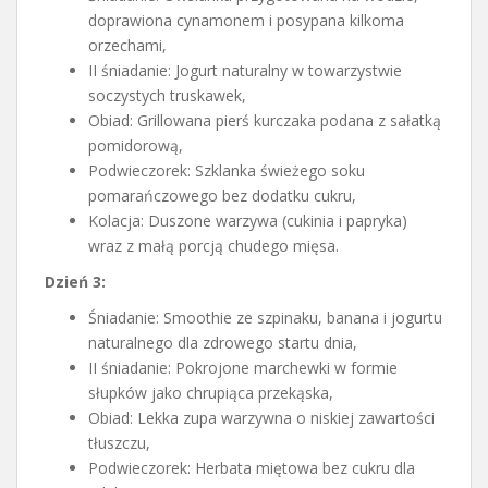
doprawiona cynamonem i posypana kilkoma
orzechami,
II śniadanie: Jogurt naturalny w towarzystwie
soczystych truskawek,
Obiad: Grillowana pierś kurczaka podana z sałatką
pomidorową,
Podwieczorek: Szklanka świeżego soku
pomarańczowego bez dodatku cukru,
Kolacja: Duszone warzywa (cukinia i papryka)
wraz z małą porcją chudego mięsa.
Dzień 3:
Śniadanie: Smoothie ze szpinaku, banana i jogurtu
naturalnego dla zdrowego startu dnia,
II śniadanie: Pokrojone marchewki w formie
słupków jako chrupiąca przekąska,
Obiad: Lekka zupa warzywna o niskiej zawartości
tłuszczu,
Podwieczorek: Herbata miętowa bez cukru dla