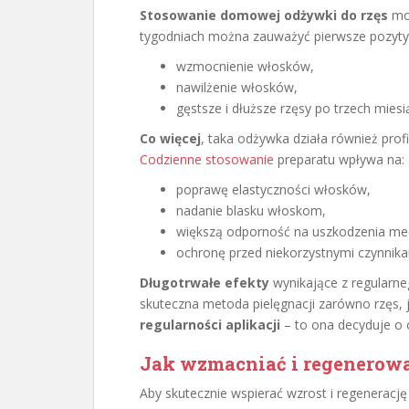
Stosowanie domowej odżywki do rzęs
moż
tygodniach można zauważyć pierwsze pozytyw
wzmocnienie włosków,
nawilżenie włosków,
gęstsze i dłuższe rzęsy po trzech miesi
Co więcej
, taka odżywka działa również prof
Codzienne stosowanie
preparatu wpływa na:
poprawę elastyczności włosków,
nadanie blasku włoskom,
większą odporność na uszkodzenia me
ochronę przed niekorzystnymi czynnik
Długotrwałe efekty
wynikające z regularne
skuteczna metoda pielęgnacji zarówno rzęs, j
regularności aplikacji
– to ona decyduje o 
Jak wzmacniać i regenerowa
Aby skutecznie wspierać wzrost i regenerację