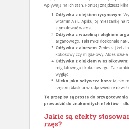
wpływają na ich stan. Poniżej znajdziesz kil
Odżywka z olejkiem rycynowym
: W
witamin A i E. Aplikuj tę mieszankę na 
stymulować wzrost.
Odżywka z wazeliną i olejkiem ar
arganowego. Taki miks doskonale natłus
Odżywka z aloesem
: Zmieszaj żel a
kokosowy czy migdałowy. Aloes działa 
Odżywka z olejkiem wiesiołkowym
migdałowego i kokosowego. Ta kombin
wygląd.
Mleko jako odżywcza baza
: Mleko 
rzęsom blask oraz odpowiednie nawilże
Te przepisy są proste do przygotowania
prowadzić do znakomitych efektów – dłu
Jakie są efekty stosow
rzęs?