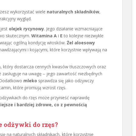
żesz wykorzystać wiele
naturalnych składników
,
rakcyjny wygląd.
 jest
olejek rycynowy
. Jego działanie wzmacniające
kowo skutecznym.
Witamina A
i
E
to kolejne niezwykle
rawiając ogólną kondycję włosków.
Żel aloesowy
wilżającymi i kojącymi, które korzystnie wpływają na
m
, który dostarcza cennych kwasów tłuszczowych oraz
 zasługuje na uwagę – jego zawartość niezbędnych
. Dodatkowo
mleko
sprawdza się jako odżywczy
itamin, które promują wzrost rzęs.
 odżywkach do rzęs może przynieść naprawdę
niejsze i bardziej zdrowe, co z pewnością
e odżywki do rzęs?
ę na naturalnych składnikach, które korzystnie