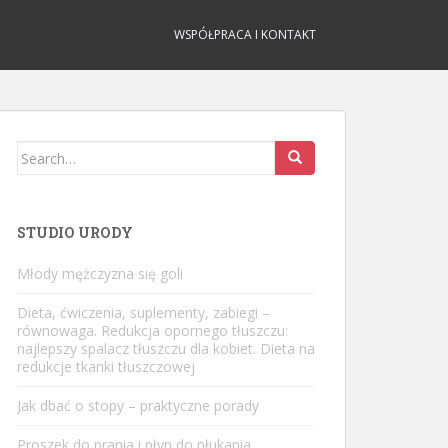
WSPÓŁPRACA I KONTAKT
Search
for:
STUDIO URODY
Młody mężczyzna się goli
Dieta, ćwiczenia, suplementy, zabiegi –
równowaga. Redukcja opornego tłuszczu:
najlepszy spalacz tłuszczu dla kobiet. Dieta na
redukcje tkanki tłuszczowej
Jak dbać o stopy – praktyczne porady
Proszek do prania i płyn do płukania.