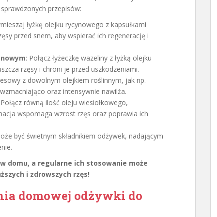
ka sprawdzonych przepisów:
ymieszaj łyżkę olejku rycynowego z kapsułkami
rzęsy przed snem, aby wspierać ich regenerację i
ganowym
: Połącz łyżeczkę wazeliny z łyżką olejku
zcza rzęsy i chroni je przed uszkodzeniami.
loesowy z dowolnym olejkiem roślinnym, jak np.
wzmacniająco oraz intensywnie nawilża.
: Połącz równą ilość oleju wiesiołkowego,
acja wspomaga wzrost rzęs oraz poprawia ich
może być świetnym składnikiem odżywek, nadającym
nie.
 w domu, a regularne ich stosowanie może
ższych i zdrowszych rzęs!
ania domowej odżywki do