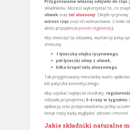
Przygotowanie własnej odżywki do rzęs
j
składników. Możesz wykorzystać to, co znajd
oliwek
oraz
żel aloesowy
. Olejek rycynowy
wzrost rzęs
oraz ich wzmacnianie. Z kolei ol
aloes przyspiesza
proces regeneracji
.
Aby stworzyć tę odżywkę, wystarczy połączyć
zmieszaj:
1 łyżeczkę olejku rycynowego
,
pół łyżeczki oliwy z oliwek
,
kilka kropel żelu aloesowego
.
Tak przygotowaną mieszankę warto aplikowa
lub patyczka kosmetycznego.
Aby uzyskać najlepsze rezultaty,
regularnoś
odżywki przynajmniej
3-4 razy w tygodniu
.
aplikacją oraz przeprowadzeniu próby uczule
twoje rzęsy będą wyglądać zdrowo i mocno!
Jakie składniki naturalne 