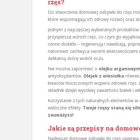
rzęs?
Do stworzenia domowej odżywki do rzęs mo
które wspomagają ich zdrowy rozwój oraz at
Jednym z najczęściej wybieranych produktów
przyspiesza wzrost rzęs, co czyni go wyjąt
cenne dodatki – regenerują i nawilżają, pop
natomiast zachwyca swoimi właściwościami na
delikatną skórę wokół oczu.
Nie można zapomnieć o
olejku arganowy
antyoksydantów.
Olejek z wiesiołka
również
kwasów tłuszczowych wspiera zdrowie rzęs
składnik dzięki wysokiej zawartości białek i w
Korzystanie z tych naturalnych elementów w
widoczne efekty.
Twoje rzęsy staną się sil
zauważysz!
Jakie są przepisy na domow
Najlepsze domowe odżywki do rzęs opierają si