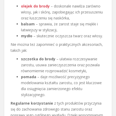
olejek do brody
– doskonale nawilża zarówno
włosy, jak i skórę, zapobiegając ich przesuszeniu
oraz łuszczeniu się naskórka,
balsam
– sprawia, że zarost staje się miękki i
łatwiejszy w stylizacji,
mydło
– skutecznie oczyszcza twarz oraz włosy.
Nie można też zapomnieć o praktycznych akcesoriach,
takich jak:
szczotka do brody
– ułatwia rozczesywanie
zarostu, usuwa zanieczyszczenia oraz pozwala
równomiernie rozprowadzić kosmetyki,
pomada
– daje możliwość precyzyjnego
modelowania kształtu zarostu, co jest kluczowe
dla osiągnięcia zamierzonego efektu
stylizacyjnego.
Regularne korzystanie
z tych produktów przyczynia
się do zachowania zdrowego stanu zarostu oraz
poprawy jego ogólnego wyglądu. Dzięki wspomnianym