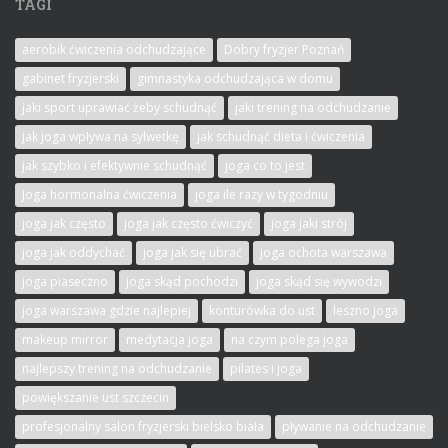
TAGI
aerobik ćwiczenia odchudzające
Dobry fryzjer Poznań
gabinet fryzjerski
gimnastyka odchudzająca w domu
jaki sport uprawiać żeby schudnąć
jaki trening na odchudzanie
jak joga wpływa na sylwetkę
jak schudnąć dieta i ćwiczenia
jak szybko i efektywnie schudnąć
joga co to jest
Joga hormonalna ćwiczenia
joga ile razy w tygodniu
joga jak często
joga jak często ćwiczyć
joga jaki strój
joga jak oddychać
joga jak się ubrać
joga ochota warszawa
joga piaseczno
joga skąd pochodzi
joga skąd się wywodzi
joga warszawa gdzie najlepiej
konturówka do ust
leszno joga
makeup mirror
medytacja joga
na czym polega joga
najlepszy trening na odchudzanie
pilates i joga
powiększanie ust szczecin
profesjonalny salon fryzjerski bielsko biała
pływanie na odchudzanie