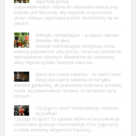
zapychały porów
Odpowiedni wybór olejów do olejowania twarzy przy
trądziku jest kluczowy, aby wspierać oczyszczanie
skóry i uniknąć zapychania porów. Skoncentruj się na
olejach …
Koktajle odchudzające – przepisy i zdrowe
składniki dla diety
Koktajle odchudzające zdobywają coraz
większą popularność jako prosty i smaczny sposób na
wprowadzenie zdrowych składników do codziennej
diety. Wystarczy kilka świeżych owoców …
Klasyczna czarna sukienka – to warto mieć!
Klasyczna czarna sukienka to nie tylko
element garderoby, ale prawdziwy must-have w każdej
szafie. Jej uniwersalność sprawia, że sprawdza się w
różnych …
Czy joga to sport? Kontrowersje i korzyści
tej praktyki
Czy joga to sport? To pytanie, które od lat prowokuje
różnorodne dyskusje i kontrowersje. Choć joga łączy
w sobie elementy aktywności fizycznej, …