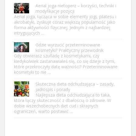
Aerial joga nietoperz – korzyści, techniki i
modyfikacje pozycji
Aerial joga, łącząca w sobie elementy jogi, pilatesu i
akrobatyki, zyskuje coraz większą popularność jako
forma aktywności fizycznej. Jednym z najbardziej
intrygujących …
Gdzie wyrzucić przeterminowane
kosmetyki? Praktyczny przewodnik
Gdy otwierasz szufladę z kosmetykami, czy
kiedykolwiek zastanawiałeś się, co się dzieje z tymi,
które przekroczyły datę ważności? Przeterminowane
kosmetyki to nie …
Skuteczna dieta odchudzająca – zasady,
jadłospis i porady
Najlepsza dieta odchudzająca to taka,
która łączy skuteczność z dbałością o zdrowie. W
dobie wszechobecnych diet cud i skrajnych
ograniczeń, warto postawić …