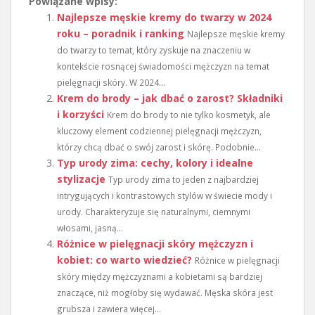
Powiązane wpisy:
Najlepsze męskie kremy do twarzy w 2024
roku – poradnik i ranking
Najlepsze męskie kremy
do twarzy to temat, który zyskuje na znaczeniu w
kontekście rosnącej świadomości mężczyzn na temat
pielęgnacji skóry. W 2024...
Krem do brody – jak dbać o zarost? Składniki
i korzyści
Krem do brody to nie tylko kosmetyk, ale
kluczowy element codziennej pielęgnacji mężczyzn,
którzy chcą dbać o swój zarost i skórę. Podobnie...
Typ urody zima: cechy, kolory i idealne
stylizacje
Typ urody zima to jeden z najbardziej
intrygujących i kontrastowych stylów w świecie mody i
urody. Charakteryzuje się naturalnymi, ciemnymi
włosami, jasną...
Różnice w pielęgnacji skóry mężczyzn i
kobiet: co warto wiedzieć?
Różnice w pielęgnacji
skóry między mężczyznami a kobietami są bardziej
znaczące, niż mogłoby się wydawać. Męska skóra jest
grubsza i zawiera więcej...