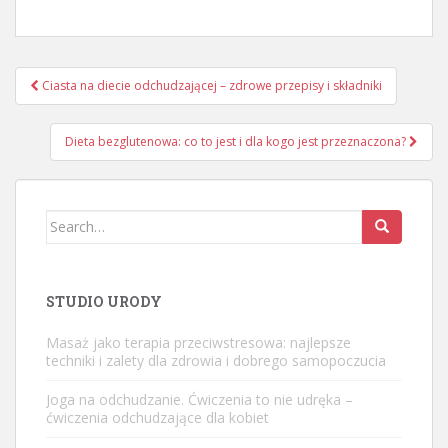
Nawigacja
Ciasta na diecie odchudzającej – zdrowe przepisy i składniki
wpisu
Dieta bezglutenowa: co to jest i dla kogo jest przeznaczona?
Search
for:
STUDIO URODY
Masaż jako terapia przeciwstresowa: najlepsze
techniki i zalety dla zdrowia i dobrego samopoczucia
Joga na odchudzanie. Ćwiczenia to nie udręka –
ćwiczenia odchudzające dla kobiet