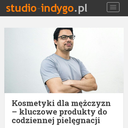
S
TOGGLE
k
i
p
t
o
m
a
i
n
c
o
n
t
e
Kosmetyki dla mężczyzn
n
t
– kluczowe produkty do
codziennej pielęgnacji