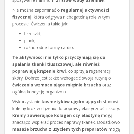
spożywanie minimum
2 litrów wody dziennie
.
Nie można zapominać o
regularnej aktywności
fizycznej
, która odgrywa niebagatelną rolę w tym
procesie. Ćwiczenia takie jak:
brzuszki,
plank,
różnorodne formy cardio.
Te aktywności nie tylko przyczyniają się do
spalania tkanki tłuszczowej, ale również
poprawiają krążenie krwi
, co sprzyja regeneracji
skóry. Dobrze jest także wzbogacić swoją rutynę o
ćwiczenia wzmacniające mięśnie brzucha
oraz
ogólną kondycję organizmu.
Wykorzystanie
kosmetyków ujędrniających
stanowi
kolejny krok w dążeniu do poprawy elastyczności skóry.
Kremy zawierające kolagen czy elastynę
mogą
znacząco wspierać proces naprawy tkanek. Dodatkowo
masaże brzucha z użyciem tych preparatów
mogą