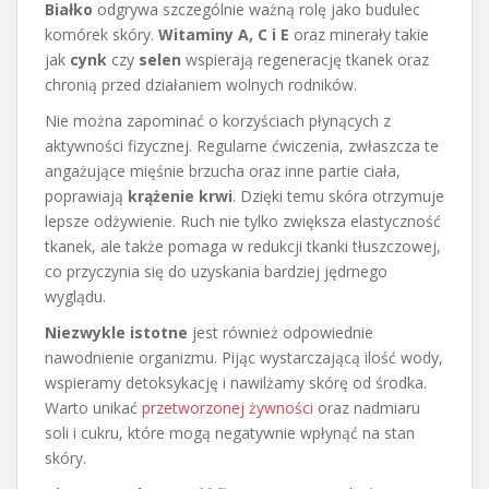
Białko
odgrywa szczególnie ważną rolę jako budulec
komórek skóry.
Witaminy A, C i E
oraz minerały takie
jak
cynk
czy
selen
wspierają regenerację tkanek oraz
chronią przed działaniem wolnych rodników.
Nie można zapominać o korzyściach płynących z
aktywności fizycznej. Regularne ćwiczenia, zwłaszcza te
angażujące mięśnie brzucha oraz inne partie ciała,
poprawiają
krążenie krwi
. Dzięki temu skóra otrzymuje
lepsze odżywienie. Ruch nie tylko zwiększa elastyczność
tkanek, ale także pomaga w redukcji tkanki tłuszczowej,
co przyczynia się do uzyskania bardziej jędrnego
wyglądu.
Niezwykle istotne
jest również odpowiednie
nawodnienie organizmu. Pijąc wystarczającą ilość wody,
wspieramy detoksykację i nawilżamy skórę od środka.
Warto unikać
przetworzonej żywności
oraz nadmiaru
soli i cukru, które mogą negatywnie wpłynąć na stan
skóry.