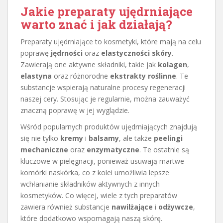
Jakie preparaty ujędrniające
warto znać i jak działają?
Preparaty ujędrniające to kosmetyki, które mają na celu
poprawę
jędrności
oraz
elastyczności skóry
.
Zawierają one aktywne składniki, takie jak
kolagen
,
elastyna
oraz różnorodne
ekstrakty roślinne
. Te
substancje wspierają naturalne procesy regeneracji
naszej cery. Stosując je regularnie, można zauważyć
znaczną poprawę w jej wyglądzie.
Wśród popularnych produktów ujędrniających znajdują
się nie tylko
kremy
i
balsamy
, ale także
peelingi
mechaniczne
oraz
enzymatyczne
. Te ostatnie są
kluczowe w pielęgnacji, ponieważ usuwają martwe
komórki naskórka, co z kolei umożliwia lepsze
wchłanianie składników aktywnych z innych
kosmetyków. Co więcej, wiele z tych preparatów
zawiera również substancje
nawilżające
i
odżywcze
,
które dodatkowo wspomagają naszą skórę.