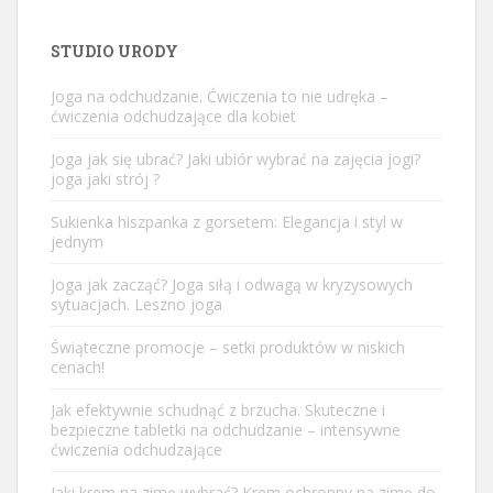
STUDIO URODY
Joga na odchudzanie. Ćwiczenia to nie udręka –
ćwiczenia odchudzające dla kobiet
Joga jak się ubrać? Jaki ubiór wybrać na zajęcia jogi?
joga jaki strój ?
Sukienka hiszpanka z gorsetem: Elegancja i styl w
jednym
Joga jak zacząć? Joga siłą i odwagą w kryzysowych
sytuacjach. Leszno joga
Świąteczne promocje – setki produktów w niskich
cenach!
Jak efektywnie schudnąć z brzucha. Skuteczne i
bezpieczne tabletki na odchudzanie – intensywne
ćwiczenia odchudzające
Jaki krem na zimę wybrać? Krem ochronny na zimę do