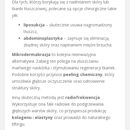
Dla tych, którzy borykają się z nadmiarem skóry lub
tkanki tłuszczowej, polecane są opcje chirurgiczne takie
jak:
liposukcja
– skutecznie usuwa nagromadzony
tłuszcz,
abdominoplastyka
– zajmuje się eliminacją
zbędnej skóry oraz napinaniem mięśni brzucha.
Mikrodermabrazja
to kolejna nieinwazyjna
alternatywa. Zabieg ten polega na złuszczaniu
martwego naskórka i stymulowaniu regeneracji tkanek.
Podobne korzyści przynosi
peeling chemiczny
, który
umożliwia głębsze oczyszczenie oraz odnowienie
struktury skóry.
Inną skuteczną metodą jest
radiofrekwencja
.
Wykorzystuje ona fale radiowe do podgrzewania
głębszych warstw skóry, co przyspiesza produkcję
kolagenu
i
elastyny
oraz prowadzi do naturalnego
liftingu.