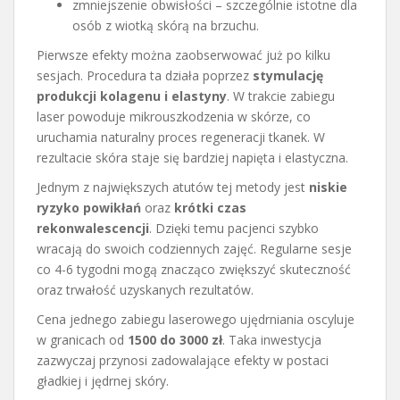
zmniejszenie obwisłości – szczególnie istotne dla
osób z wiotką skórą na brzuchu.
Pierwsze efekty można zaobserwować już po kilku
sesjach. Procedura ta działa poprzez
stymulację
produkcji kolagenu i elastyny
. W trakcie zabiegu
laser powoduje mikrouszkodzenia w skórze, co
uruchamia naturalny proces regeneracji tkanek. W
rezultacie skóra staje się bardziej napięta i elastyczna.
Jednym z największych atutów tej metody jest
niskie
ryzyko powikłań
oraz
krótki czas
rekonwalescencji
. Dzięki temu pacjenci szybko
wracają do swoich codziennych zajęć. Regularne sesje
co 4-6 tygodni mogą znacząco zwiększyć skuteczność
oraz trwałość uzyskanych rezultatów.
Cena jednego zabiegu laserowego ujędrniania oscyluje
w granicach od
1500 do 3000 zł
. Taka inwestycja
zazwyczaj przynosi zadowalające efekty w postaci
gładkiej i jędrnej skóry.