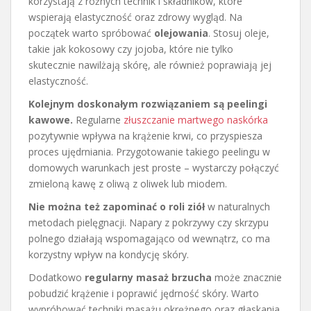
korzystają z różnych technik i składników, które
wspierają elastyczność oraz zdrowy wygląd. Na
początek warto spróbować
olejowania
. Stosuj oleje,
takie jak kokosowy czy jojoba, które nie tylko
skutecznie nawilżają skórę, ale również poprawiają jej
elastyczność.
Kolejnym doskonałym rozwiązaniem są peelingi
kawowe.
Regularne
złuszczanie martwego naskórka
pozytywnie wpływa na krążenie krwi, co przyspiesza
proces ujędrniania. Przygotowanie takiego peelingu w
domowych warunkach jest proste – wystarczy połączyć
zmieloną kawę z oliwą z oliwek lub miodem.
Nie można też zapominać o roli ziół
w naturalnych
metodach pielęgnacji. Napary z pokrzywy czy skrzypu
polnego działają wspomagająco od wewnątrz, co ma
korzystny wpływ na kondycję skóry.
Dodatkowo
regularny masaż brzucha
może znacznie
pobudzić krążenie i poprawić jędrność skóry. Warto
wypróbować techniki masażu okrężnego oraz głaskania,