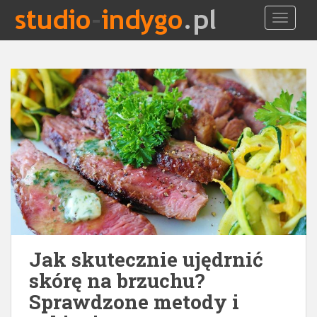
S
TOGGLE
k
i
p
t
o
m
a
i
n
c
o
n
t
e
n
Jak skutecznie ujędrnić
t
skórę na brzuchu?
Sprawdzone metody i