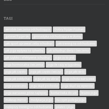
TAGI
aerobik ćwiczenia odchudzające
Dobry fryzjer Poznań
gabinet fryzjerski
gimnastyka odchudzająca w domu
jaki sport uprawiać żeby schudnąć
jaki trening na odchudzanie
jak joga wpływa na sylwetkę
jak schudnąć dieta i ćwiczenia
jak szybko i efektywnie schudnąć
joga co to jest
Joga hormonalna ćwiczenia
joga ile razy w tygodniu
joga jak często
joga jak często ćwiczyć
joga jaki strój
joga jak oddychać
joga jak się ubrać
joga ochota warszawa
joga piaseczno
joga skąd pochodzi
joga skąd się wywodzi
joga warszawa gdzie najlepiej
konturówka do ust
leszno joga
makeup mirror
medytacja joga
na czym polega joga
najlepszy trening na odchudzanie
pilates i joga