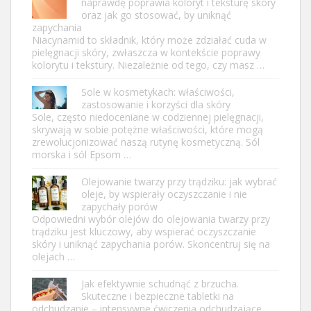
naprawdę poprawia koloryt i teksturę skóry
oraz jak go stosować, by uniknąć
zapychania
Niacynamid to składnik, który może zdziałać cuda w
pielęgnacji skóry, zwłaszcza w kontekście poprawy
kolorytu i tekstury. Niezależnie od tego, czy masz …
Sole w kosmetykach: właściwości,
zastosowanie i korzyści dla skóry
Sole, często niedoceniane w codziennej pielęgnacji,
skrywają w sobie potężne właściwości, które mogą
zrewolucjonizować naszą rutynę kosmetyczną. Sól
morska i sól Epsom …
Olejowanie twarzy przy trądziku: jak wybrać
oleje, by wspierały oczyszczanie i nie
zapychały porów
Odpowiedni wybór olejów do olejowania twarzy przy
trądziku jest kluczowy, aby wspierać oczyszczanie
skóry i uniknąć zapychania porów. Skoncentruj się na
olejach …
Jak efektywnie schudnąć z brzucha.
Skuteczne i bezpieczne tabletki na
odchudzanie – intensywne ćwiczenia odchudzające