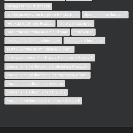
powiększanie ust szczecin
profesjonalny salon fryzjerski bielsko biała
pływanie na odchudzanie
redukcja opornego tłuszczu
redukcja rozstępów
skuteczne ćwiczenia na odchudzanie
tarnów joga
trening na bieżni na schudnięcie
trening na schudnięcie
zestaw ćwiczeń na schudniecie w domu
zestaw ćwiczeń odchudzających dla początkujących
ćwiczenia na odchudzanie brzucha dla mężczyzn
ćwiczenia na odchudzanie dla mężczyzn w domu
ćwiczenia na schudnięcie w domu
ćwiczenia na schudnięcie z brzucha
ćwiczenia odchudzające dla początkujących