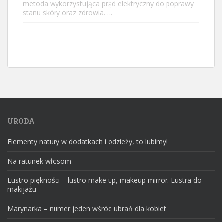
metoda wykorzystująca prąd elektryczny do poprawy
stanu skóry oraz zdrowia. …
URODA
Elementy natury w dodatkach i odzieży, to lubimy!
Na ratunek włosom
Lustro piękności – lustro make up, makeup mirror. Lustra do
makijażu
Marynarka – numer jeden wśród ubrań dla kobiet