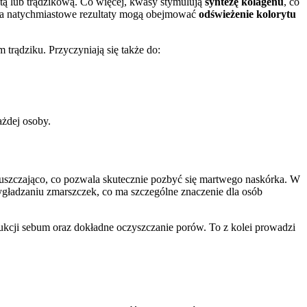
ustą lub trądzikową. Co więcej, kwasy stymulują
syntezę kolagenu
, co
y, a natychmiastowe rezultaty mogą obejmować
odświeżenie kolorytu
 trądziku. Przyczyniają się także do:
ażdej osoby.
łuszczająco, co pozwala skutecznie pozbyć się martwego naskórka. W
 wygładzaniu zmarszczek, co ma szczególne znaczenie dla osób
ukcji sebum oraz dokładne oczyszczanie porów. To z kolei prowadzi