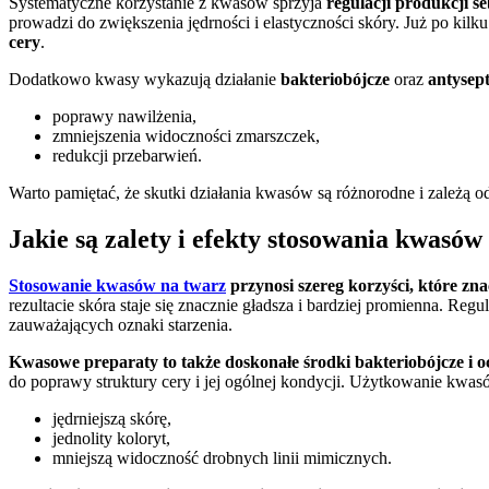
Systematyczne korzystanie z kwasów sprzyja
regulacji produkcji 
prowadzi do zwiększenia jędrności i elastyczności skóry. Już po k
cery
.
Dodatkowo kwasy wykazują działanie
bakteriobójcze
oraz
antysep
poprawy nawilżenia,
zmniejszenia widoczności zmarszczek,
redukcji przebarwień.
Warto pamiętać, że skutki działania kwasów są różnorodne i zależą o
Jakie są zalety i efekty stosowania kwasów
Stosowanie kwasów na twarz
przynosi szereg korzyści, które zn
rezultacie skóra staje się znacznie gładsza i bardziej promienna. R
zauważających oznaki starzenia.
Kwasowe preparaty to także doskonałe środki bakteriobójcze i o
do poprawy struktury cery i jej ogólnej kondycji. Użytkowanie kwasó
jędrniejszą skórę,
jednolity koloryt,
mniejszą widoczność drobnych linii mimicznych.