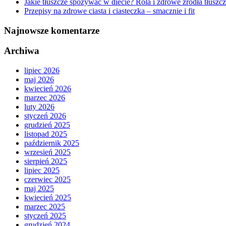
Jakie tłuszcze spożywać w diecie? Rola i zdrowe źródła tłuszc
Przepisy na zdrowe ciasta i ciasteczka – smacznie i fit
Najnowsze komentarze
Archiwa
lipiec 2026
maj 2026
kwiecień 2026
marzec 2026
luty 2026
styczeń 2026
grudzień 2025
listopad 2025
październik 2025
wrzesień 2025
sierpień 2025
lipiec 2025
czerwiec 2025
maj 2025
kwiecień 2025
marzec 2025
styczeń 2025
grudzień 2024