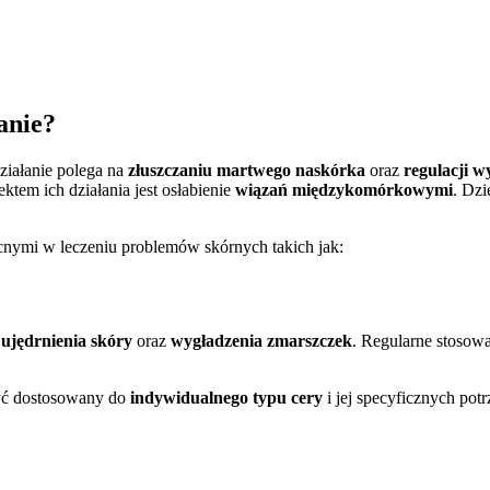
anie?
ziałanie polega na
złuszczaniu martwego naskórka
oraz
regulacji w
fektem ich działania jest osłabienie
wiązań międzykomórkowymi
. Dzi
ocnymi w leczeniu problemów skórnych takich jak:
o
ujędrnienia skóry
oraz
wygładzenia zmarszczek
. Regularne stosowa
yć dostosowany do
indywidualnego typu cery
i jej specyficznych po