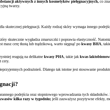
 substancji aktywnych z innych kosmetyków pielęgnacyjnych,
co zna
cyjną twarzy.
dla skutecznej pielęgnacji. Każdy rodzaj skóry wymaga innego podej
 który skutecznie wygładza zmarszczki i poprawia elastyczność. Natomi
ast masz cerę tłustą lub trądzikową, warto sięgnąć po
kwasy BHA
, tak
ystniej reagują na delikatne
kwasy PHA
, takie jak
kwas laktobiono
 cery.
eprzyjemnych podrażnień. Dlatego tak istotne jest stosowanie produ
gnacji?
arannego podejścia oraz stopniowego wprowadzania tych składników. 
 kwasów kilka razy w tygodniu;
jeśli zauważysz pozytywne efekty, mo