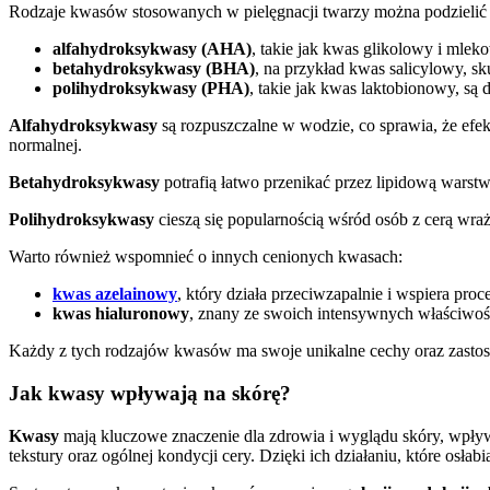
Rodzaje kwasów stosowanych w pielęgnacji twarzy można podzielić 
alfahydroksykwasy (AHA)
, takie jak kwas glikolowy i mlek
betahydroksykwasy (BHA)
, na przykład kwas salicylowy, sk
polihydroksykwasy (PHA)
, takie jak kwas laktobionowy, są d
Alfahydroksykwasy
są rozpuszczalne w wodzie, co sprawia, że efek
normalnej.
Betahydroksykwasy
potrafią łatwo przenikać przez lipidową warst
Polihydroksykwasy
cieszą się popularnością wśród osób z cerą wr
Warto również wspomnieć o innych cenionych kwasach:
kwas azelainowy
, który działa przeciwzapalnie i wspiera proce
kwas hialuronowy
, znany ze swoich intensywnych właściwoś
Każdy z tych rodzajów kwasów ma swoje unikalne cechy oraz zastoso
Jak kwasy wpływają na skórę?
Kwasy
mają kluczowe znaczenie dla zdrowia i wyglądu skóry, wpły
tekstury oraz ogólnej kondycji cery. Dzięki ich działaniu, które osł