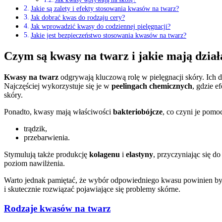
Jakie są zalety i efekty stosowania kwasów na twarz?
Jak dobrać kwas do rodzaju cery?
Jak wprowadzić kwasy do codziennej pielęgnacji?
Jakie jest bezpieczeństwo stosowania kwasów na twarz?
Czym są kwasy na twarz i jakie mają dział
Kwasy na twarz
odgrywają kluczową rolę w pielęgnacji skóry. Ich d
Najczęściej wykorzystuje się je w
peelingach chemicznych
, gdzie e
skóry.
Ponadto, kwasy mają właściwości
bakteriobójcze
, co czyni je pom
trądzik,
przebarwienia.
Stymulują także produkcję
kolagenu
i
elastyny
, przyczyniając się d
poziom nawilżenia.
Warto jednak pamiętać, że wybór odpowiedniego kwasu powinien b
i skutecznie rozwiązać pojawiające się problemy skórne.
Rodzaje kwasów na twarz