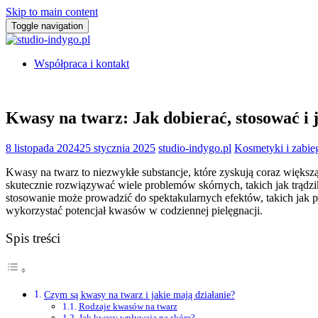
Skip to main content
Toggle navigation
Współpraca i kontakt
Kwasy na twarz: Jak dobierać, stosować i j
8 listopada 2024
25 stycznia 2025
studio-indygo.pl
Kosmetyki i zabieg
Kwasy na twarz to niezwykłe substancje, które zyskują coraz większ
skutecznie rozwiązywać wiele problemów skórnych, takich jak trądzik
stosowanie może prowadzić do spektakularnych efektów, takich jak p
wykorzystać potencjał kwasów w codziennej pielęgnacji.
Spis treści
Czym są kwasy na twarz i jakie mają działanie?
Rodzaje kwasów na twarz
Jak kwasy wpływają na skórę?