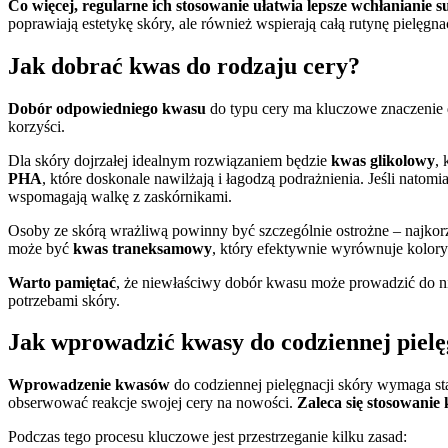
Co więcej, regularne ich stosowanie ułatwia lepsze wchłanianie
poprawiają estetykę skóry, ale również wspierają całą rutynę pielęgna
Jak dobrać kwas do rodzaju cery?
Dobór odpowiedniego kwasu
do typu cery ma kluczowe znaczenie 
korzyści.
Dla skóry dojrzałej idealnym rozwiązaniem będzie
kwas glikolowy
,
PHA
, które doskonale nawilżają i łagodzą podrażnienia. Jeśli natomi
wspomagają walkę z zaskórnikami.
Osoby ze skórą wrażliwą powinny być szczególnie ostrożne – najkorz
może być
kwas traneksamowy
, który efektywnie wyrównuje koloryt
Warto pamiętać
, że niewłaściwy dobór kwasu może prowadzić do ni
potrzebami skóry.
Jak wprowadzić kwasy do codziennej pielę
Wprowadzenie kwasów
do codziennej pielęgnacji skóry wymaga st
obserwować reakcje swojej cery na nowości.
Zaleca się stosowanie
Podczas tego procesu kluczowe jest przestrzeganie kilku zasad: