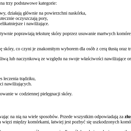
na trzy podstawowe kategorie:
owy, działają głównie na powierzchni naskórka,
utecznie oczyszczają pory,
elikatniejsze i nawilżające.
tywnie poprawiają teksturę skóry poprzez usuwanie martwych komórek.
wę skóry, co czyni je znakomitym wyborem dla osób z cerą tłustą ora
ażliwą lub naczynkową ze względu na swoje właściwości nawilżające o
s leczenia trądziku,
ci nawilżających.
wanie w codziennej pielęgnacji skóry.
wając na nią na wiele sposobów. Przede wszystkim odpowiadają za
zł
abia więzi między komórkami, łatwiej jest pozbyć się uszkodzonych komó