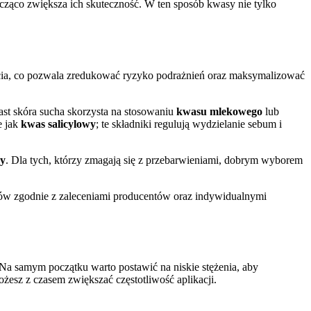
cząco zwiększa ich skuteczność. W ten sposób kwasy nie tylko
ścia, co pozwala zredukować ryzyko podrażnień oraz maksymalizować
ast skóra sucha skorzysta na stosowaniu
kwasu mlekowego
lub
ie jak
kwas salicylowy
; te składniki regulują wydzielanie sebum i
wy
. Dla tych, którzy zmagają się z przebarwieniami, dobrym wyborem
któw zgodnie z zaleceniami producentów oraz indywidualnymi
Na samym początku warto postawić na niskie stężenia, aby
żesz z czasem zwiększać częstotliwość aplikacji.