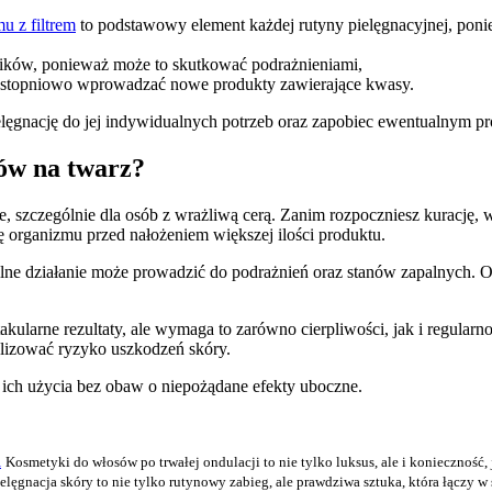
u z filtrem
to podstawowy element każdej rutyny pielęgnacyjnej, ponie
ników, ponieważ może to skutkować podrażnieniami,
 i stopniowo wprowadzać nowe produkty zawierające kwasy.
elęgnację do jej indywidualnych potrzeb oraz zapobiec ewentualnym 
sów na twarz?
, szczególnie dla osób z wrażliwą cerą. Zanim rozpoczniesz kurację,
 organizmu przed nałożeniem większej ilości produktu.
ilne działanie może prowadzić do podrażnień oraz stanów zapalnych.
ularne rezultaty, ale wymaga to zarówno cierpliwości, jak i regularnoś
lizować ryzyko uszkodzeń skóry.
 ich użycia bez obaw o niepożądane efekty uboczne.
a
Kosmetyki do włosów po trwałej ondulacji to nie tylko luksus, ale i konieczność,
elęgnacja skóry to nie tylko rutynowy zabieg, ale prawdziwa sztuka, która łączy w