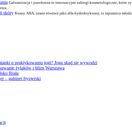
zania
Galwanizacja i jonoforeza to innowacyjne zabiegi kosmetologiczne, które 
nia...
i skóry
Kwasy AHA, znane również jako alfa-hydroksykwasy, to tajemnica młodsze
ianki o praktykowaniu jogi? Joga skąd się wywodzi
suwanie żylaków i blizn Warszawa
elsko Biała
r – gabinet fryzjerski
cji