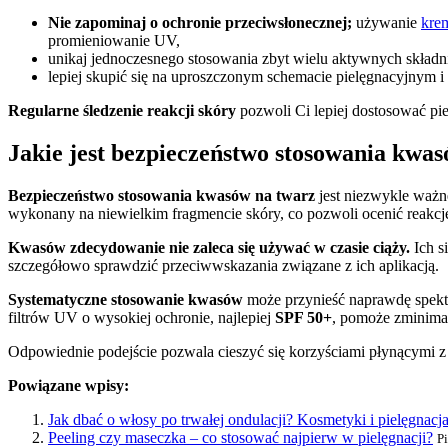
Nie zapominaj o ochronie przeciwsłonecznej;
używanie
krem
promieniowanie UV,
unikaj jednoczesnego stosowania zbyt wielu aktywnych skład
lepiej skupić się na uproszczonym schemacie pielęgnacyjnym
Regularne śledzenie reakcji skóry
pozwoli Ci lepiej dostosować pi
Jakie jest bezpieczeństwo stosowania kwa
Bezpieczeństwo stosowania kwasów na twarz
jest niezwykle ważne
wykonany na niewielkim fragmencie skóry, co pozwoli ocenić reakcję
Kwasów zdecydowanie nie zaleca się używać w czasie ciąży.
Ich s
szczegółowo sprawdzić przeciwwskazania związane z ich aplikacją.
Systematyczne stosowanie kwasów
może przynieść naprawdę spektak
filtrów UV o wysokiej ochronie, najlepiej
SPF 50+
, pomoże zminima
Odpowiednie podejście pozwala cieszyć się korzyściami płynącymi z
Powiązane wpisy:
Jak dbać o włosy po trwałej ondulacji? Kosmetyki i pielęgnacj
Peeling czy maseczka – co stosować najpierw w pielęgnacji?
Pi