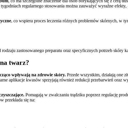
sebum
, co ma szczególne znaczenie dla osób borykających się z cerą tł
ilku tygodniach regularnego stosowania można zauważyć wyraźne efekt
tyczne
, co wspiera proces leczenia różnych problemów skórnych, w tym
d rodzaju zastosowanego preparatu oraz specyficznych potrzeb skóry k
 na twarz?
acząco wpływają na zdrowie skóry.
Przede wszystkim, działają one z
egularne aplikacje kwasów sprzyjają również redukcji przebarwień oraz
czyszczające.
Pomagają w zwalczaniu trądziku poprzez regulację prod
w przekłada się na: