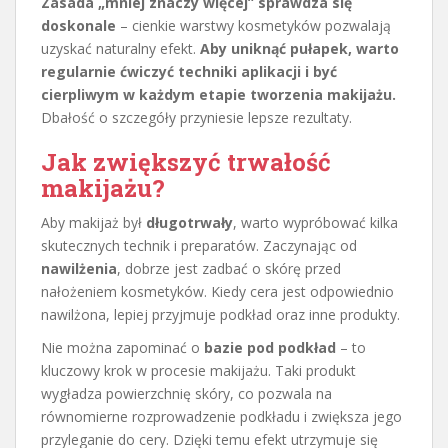
Zasada „mniej znaczy więcej” sprawdza się
doskonale
– cienkie warstwy kosmetyków pozwalają
uzyskać naturalny efekt.
Aby uniknąć pułapek, warto
regularnie ćwiczyć techniki aplikacji i być
cierpliwym w każdym etapie tworzenia makijażu.
Dbałość o szczegóły przyniesie lepsze rezultaty.
Jak zwiększyć trwałość
makijażu?
Aby makijaż był
długotrwały
, warto wypróbować kilka
skutecznych technik i preparatów. Zaczynając od
nawilżenia
, dobrze jest zadbać o skórę przed
nałożeniem kosmetyków. Kiedy cera jest odpowiednio
nawilżona, lepiej przyjmuje podkład oraz inne produkty.
Nie można zapominać o
bazie pod podkład
– to
kluczowy krok w procesie makijażu. Taki produkt
wygładza powierzchnię skóry, co pozwala na
równomierne rozprowadzenie podkładu i zwiększa jego
przyleganie do cery. Dzięki temu efekt utrzymuje się