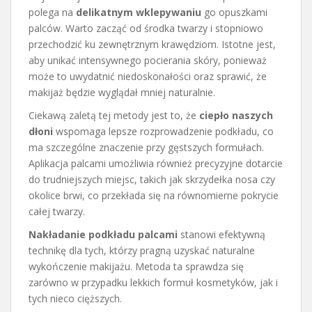
polega na
delikatnym wklepywaniu
go opuszkami
palców. Warto zacząć od środka twarzy i stopniowo
przechodzić ku zewnętrznym krawędziom. Istotne jest,
aby unikać intensywnego pocierania skóry, ponieważ
może to uwydatnić niedoskonałości oraz sprawić, że
makijaż będzie wyglądał mniej naturalnie.
Ciekawą zaletą tej metody jest to, że
ciepło naszych
dłoni
wspomaga lepsze rozprowadzenie podkładu, co
ma szczególne znaczenie przy gęstszych formułach.
Aplikacja palcami umożliwia również precyzyjne dotarcie
do trudniejszych miejsc, takich jak skrzydełka nosa czy
okolice brwi, co przekłada się na równomierne pokrycie
całej twarzy.
Nakładanie podkładu palcami
stanowi efektywną
technikę dla tych, którzy pragną uzyskać naturalne
wykończenie makijażu. Metoda ta sprawdza się
zarówno w przypadku lekkich formuł kosmetyków, jak i
tych nieco cięższych.