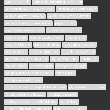
gabinet fryzjerski
gimnastyka odchudzająca w domu
jaki sport uprawiać żeby schudnąć
jaki trening na odchudzanie
jak joga wpływa na sylwetkę
jak schudnąć dieta i ćwiczenia
jak szybko i efektywnie schudnąć
joga co to jest
Joga hormonalna ćwiczenia
joga ile razy w tygodniu
joga jak często
joga jak często ćwiczyć
joga jaki strój
joga jak oddychać
joga jak się ubrać
joga ochota warszawa
joga piaseczno
joga skąd pochodzi
joga skąd się wywodzi
joga warszawa gdzie najlepiej
konturówka do ust
leszno joga
makeup mirror
medytacja joga
na czym polega joga
najlepszy trening na odchudzanie
pilates i joga
powiększanie ust szczecin
profesjonalny salon fryzjerski bielsko biała
pływanie na odchudzanie
redukcja opornego tłuszczu
redukcja rozstępów
skuteczne ćwiczenia na odchudzanie
tarnów joga
trening na bieżni na schudnięcie
trening na schudnięcie