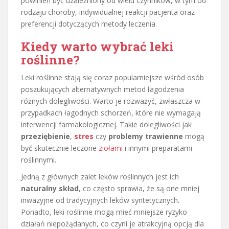
powinien być uzależniony od wielu czynników, w tym od
rodzaju choroby, indywidualnej reakcji pacjenta oraz
preferencji dotyczących metody leczenia.
Kiedy warto wybrać leki
roślinne?
Leki roślinne stają się coraz popularniejsze wśród osób
poszukujących alternatywnych metod łagodzenia
różnych dolegliwości. Warto je rozważyć, zwłaszcza w
przypadkach łagodnych schorzeń, które nie wymagają
interwencji farmakologicznej. Takie dolegliwości jak
przeziębienie
,
stres
czy
problemy trawienne
mogą
być skutecznie leczone
ziołami
i innymi preparatami
roślinnymi.
Jedną z głównych zalet leków roślinnych jest ich
naturalny skład
, co często sprawia, że są one mniej
inwazyjne od tradycyjnych leków syntetycznych.
Ponadto, leki roślinne mogą mieć mniejsze ryzyko
działań niepożądanych, co czyni je atrakcyjną opcją dla