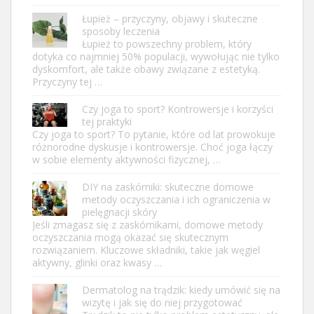
Łupież – przyczyny, objawy i skuteczne
sposoby leczenia
Łupież to powszechny problem, który
dotyka co najmniej 50% populacji, wywołując nie tylko
dyskomfort, ale także obawy związane z estetyką.
Przyczyny tej …
Czy joga to sport? Kontrowersje i korzyści
tej praktyki
Czy joga to sport? To pytanie, które od lat prowokuje
różnorodne dyskusje i kontrowersje. Choć joga łączy
w sobie elementy aktywności fizycznej, …
DIY na zaskórniki: skuteczne domowe
metody oczyszczania i ich ograniczenia w
pielęgnacji skóry
Jeśli zmagasz się z zaskórnikami, domowe metody
oczyszczania mogą okazać się skutecznym
rozwiązaniem. Kluczowe składniki, takie jak węgiel
aktywny, glinki oraz kwasy …
Dermatolog na trądzik: kiedy umówić się na
wizytę i jak się do niej przygotować