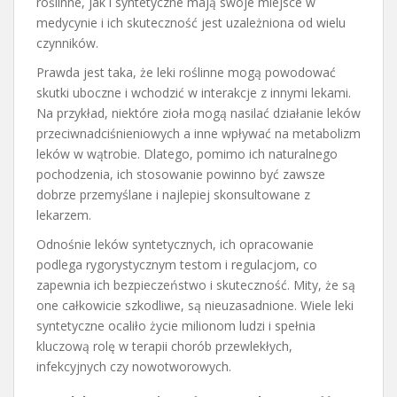
roślinne, jak i syntetyczne mają swoje miejsce w
medycynie i ich skuteczność jest uzależniona od wielu
czynników.
Prawda jest taka, że leki roślinne mogą powodować
skutki uboczne i wchodzić w interakcje z innymi lekami.
Na przykład, niektóre zioła mogą nasilać działanie leków
przeciwnadciśnieniowych a inne wpływać na metabolizm
leków w wątrobie. Dlatego, pomimo ich naturalnego
pochodzenia, ich stosowanie powinno być zawsze
dobrze przemyślane i najlepiej skonsultowane z
lekarzem.
Odnośnie leków syntetycznych, ich opracowanie
podlega rygorystycznym testom i regulacjom, co
zapewnia ich bezpieczeństwo i skuteczność. Mity, że są
one całkowicie szkodliwe, są nieuzasadnione. Wiele leki
syntetyczne ocaliło życie milionom ludzi i spełnia
kluczową rolę w terapii chorób przewlekłych,
infekcyjnych czy nowotworowych.