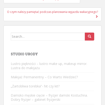
wpisu
O czym należy pamiętać podczas planowania wyjazdu wakacyjnego?
Search
for:
STUDIO URODY
Lustro piękności – lustro make up, makeup mirror.
Lustra do makijażu
Makijaż Permanentny – Co Warto Wiedzieć?
„Żartobliwa torebka”- hit czy kit?
Damsko męskie cięcie – fryzjer damski Kostuchna.
Dobry fryzjer – gabinet fryzjerski