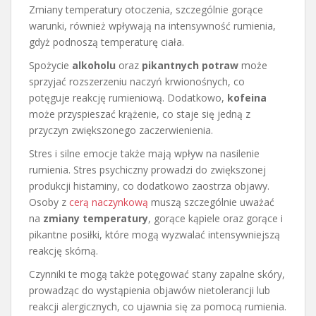
Zmiany temperatury otoczenia, szczególnie gorące
warunki, również wpływają na intensywność rumienia,
gdyż podnoszą temperaturę ciała.
Spożycie
alkoholu
oraz
pikantnych potraw
może
sprzyjać rozszerzeniu naczyń krwionośnych, co
potęguje reakcję rumieniową. Dodatkowo,
kofeina
może przyspieszać krążenie, co staje się jedną z
przyczyn zwiększonego zaczerwienienia.
Stres i silne emocje także mają wpływ na nasilenie
rumienia. Stres psychiczny prowadzi do zwiększonej
produkcji histaminy, co dodatkowo zaostrza objawy.
Osoby z
cerą naczynkową
muszą szczególnie uważać
na
zmiany temperatury
, gorące kąpiele oraz gorące i
pikantne posiłki, które mogą wyzwalać intensywniejszą
reakcję skórną.
Czynniki te mogą także potęgować stany zapalne skóry,
prowadząc do wystąpienia objawów nietolerancji lub
reakcji alergicznych, co ujawnia się za pomocą rumienia.