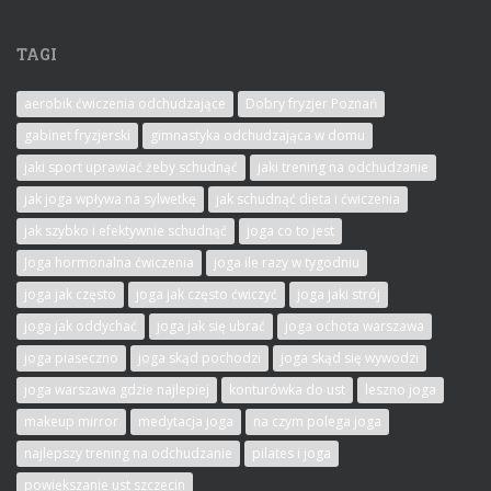
TAGI
aerobik ćwiczenia odchudzające
Dobry fryzjer Poznań
gabinet fryzjerski
gimnastyka odchudzająca w domu
jaki sport uprawiać żeby schudnąć
jaki trening na odchudzanie
jak joga wpływa na sylwetkę
jak schudnąć dieta i ćwiczenia
jak szybko i efektywnie schudnąć
joga co to jest
Joga hormonalna ćwiczenia
joga ile razy w tygodniu
joga jak często
joga jak często ćwiczyć
joga jaki strój
joga jak oddychać
joga jak się ubrać
joga ochota warszawa
joga piaseczno
joga skąd pochodzi
joga skąd się wywodzi
joga warszawa gdzie najlepiej
konturówka do ust
leszno joga
makeup mirror
medytacja joga
na czym polega joga
najlepszy trening na odchudzanie
pilates i joga
powiększanie ust szczecin