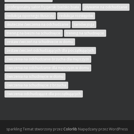
profesjonalny salon fryzjerski bielsko biała
pływanie na odchudzanie
redukcja opornego tłuszczu
redukcja rozstępów
skuteczne ćwiczenia na odchudzanie
tarnów joga
trening na bieżni na schudnięcie
trening na schudnięcie
zestaw ćwiczeń na schudniecie w domu
zestaw ćwiczeń odchudzających dla początkujących
ćwiczenia na odchudzanie brzucha dla mężczyzn
ćwiczenia na odchudzanie dla mężczyzn w domu
ćwiczenia na schudnięcie w domu
ćwiczenia na schudnięcie z brzucha
ćwiczenia odchudzające dla początkujących
sparkling Temat stworzony przez
Colorlib
Napędzany przez WordPress