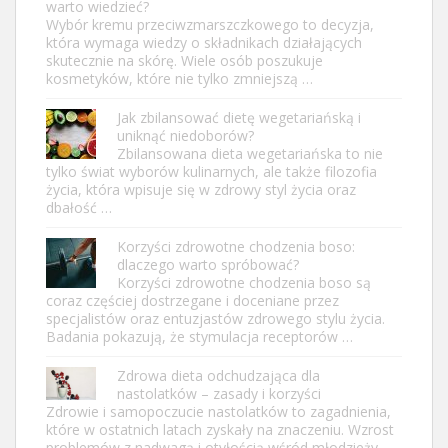
warto wiedzieć?
Wybór kremu przeciwzmarszczkowego to decyzja,
która wymaga wiedzy o składnikach działających
skutecznie na skórę. Wiele osób poszukuje
kosmetyków, które nie tylko zmniejszą …
Jak zbilansować dietę wegetariańską i
uniknąć niedoborów?
Zbilansowana dieta wegetariańska to nie
tylko świat wyborów kulinarnych, ale także filozofia
życia, która wpisuje się w zdrowy styl życia oraz
dbałość …
Korzyści zdrowotne chodzenia boso:
dlaczego warto spróbować?
Korzyści zdrowotne chodzenia boso są
coraz częściej dostrzegane i doceniane przez
specjalistów oraz entuzjastów zdrowego stylu życia.
Badania pokazują, że stymulacja receptorów …
Zdrowa dieta odchudzająca dla
nastolatków – zasady i korzyści
Zdrowie i samopoczucie nastolatków to zagadnienia,
które w ostatnich latach zyskały na znaczeniu. Wzrost
problemów z nadwagą i otyłością wśród młodzieży