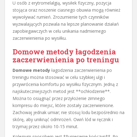
U osób z erytromelalgią, wysiłek fizyczny, pozycja
stojąca oraz noszenie ciasnego obuwia mogą również
wywoływać rumień. Zrozumienie tych czynników
wyzwalających pozwala na lepsze planowanie działań
zapobiegawczych w celu unikania nadmiernego
zaczerwienienia po wysiłku.
Domowe metody łagodzenia
zaczerwienienia po treningu
Domowe metody
łagodzenia zaczerwienienia po
treningu można stosować w celu szybkiej ulgi i
przywrócenia komfortu po wysiłku fizycznym. Jedną z
najskuteczniejszych metod jest **ochłodzenie**.
Można to osiągnąć przez przyłożenie zimnego
kompresu do miejsc, które zostały zaczerwienione.
Zachowaj jednak umiar; nie stosuj lodu bezpośrednio na
skórę, aby uniknąć odmrożeń. Owiń lód w ręcznik i
trzymaj przez około 10-15 minut.
Kolejnym sposobem jest **uniesienie kończyn**. Po