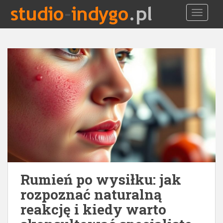
S
TOGGLE
k
i
p
t
o
m
a
i
n
c
o
n
t
e
Rumień po wysiłku: jak
n
t
rozpoznać naturalną
reakcję i kiedy warto