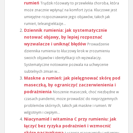
rumień
Trądzik różowaty to przewlekła choroba, która
może znacznie wpłynąć na komfort życia. Kluczowe jest
umiejętne rozpoznawanie jego objawów, takich jak
rumień, teleangiektazje...
Dziennik rumienia: jak systematycznie
notować objawy, by lepiej rozpoznać
wyzwalacze i uniknąć błędów
Prowadzenie
dziennika rumienia to kluczowy krok w zrozumieniu
swoich objawów i identyfikacji ich wyzwalaczy.
Systematyczne notowanie pozwala na uchwycenie
subtelnych zmian w...
Maskne a rumień: jak pielęgnować skórę pod
maseczką, by ograniczyć zaczerwienienia i
podrażnienia
Noszenie maseczek, choć niezbędne w
czasach pandemii, może prowadzić do nieprzyjemnych
problemów skórnych, takich jak maskne i rumień. W
wilgotnym i ciepłym...
Niacynamid i witamina C przy rumieniu: jak
łączyć bez ryzyka podrażnień i wzmocnić
skórę naczynkową
Łączenie niacynamidu i witaminy