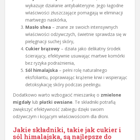
wykazuje działanie antybakteryjne. Jego łagodne
właściwości złuszczające pomagają w eliminacji
martwego naskórka,
Masło shea
– znane ze swoich intensywnych
właściwości odżywczych, świetnie sprawdza się w
pielęgnacji suchej skóry,
Cukier brązowy
– działa jako delikatny środek
ścierający, efektywnie usuwając martwe komórki
bez ryzyka podrażnienia,
Sól himalajska
– pełni rolę naturalnego
eksfoliantu, poprawiając krążenie krwi i wspierając
detoksykację skóry podczas peelingu.
Dodatkowo warto wzbogacić mieszankę o
zmielone
migdały
lub
płatki owsiane
. Te składniki potrafią
zwiększyć efektywność zabiegu dzięki swoim
odżywczym i kojącym właściwościom dla dłoni.
Jakie składniki, takie jak cukier i
sól himalajska, są najlepsze do