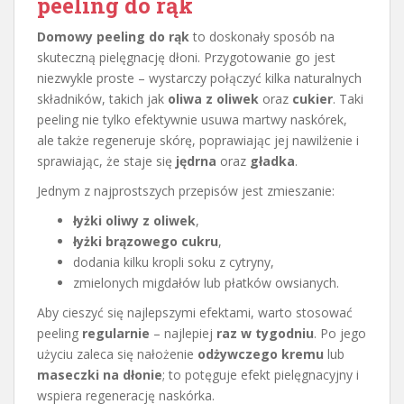
peeling do rąk
Domowy peeling do rąk
to doskonały sposób na
skuteczną pielęgnację dłoni. Przygotowanie go jest
niezwykle proste – wystarczy połączyć kilka naturalnych
składników, takich jak
oliwa z oliwek
oraz
cukier
. Taki
peeling nie tylko efektywnie usuwa martwy naskórek,
ale także regeneruje skórę, poprawiając jej nawilżenie i
sprawiając, że staje się
jędrna
oraz
gładka
.
Jednym z najprostszych przepisów jest zmieszanie:
łyżki oliwy z oliwek
,
łyżki brązowego cukru
,
dodania kilku kropli soku z cytryny,
zmielonych migdałów lub płatków owsianych.
Aby cieszyć się najlepszymi efektami, warto stosować
peeling
regularnie
– najlepiej
raz w tygodniu
. Po jego
użyciu zaleca się nałożenie
odżywczego kremu
lub
maseczki na dłonie
; to potęguje efekt pielęgnacyjny i
wspiera regenerację naskórka.