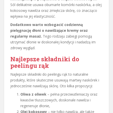
Sól delikatnie usuwa obumarłe komórki naskórka, a olej
kokosowy nawilża oraz zmiękcza skórę, co znacząco
wpływa na jej elastyczność.
Dodatkowo warto wzbogacić codzienną
pielęgnację dłoni o nawilżające kremy oraz
regularny masaż.
Tego rodzaju zabiegi pomogą
utrzymać dłonie w doskonałej kondycji i nadadzą im
zdrowy wygląd.
Najlepsze składniki do
peelingu rąk
Najlepsze składniki do peelingu rąk to naturalne
produkty, które skutecznie usuwają martwy naskórek i
jednocześnie nawilżają skórę. Oto kilka propozycji:
Oliwa z oliwek
– pełna przeciwutleniaczy oraz
kwasów tłuszczowych, doskonale nawilża i
regeneruje dłonie,
Olej kokosowy
– nie tylko nawilża, ale także