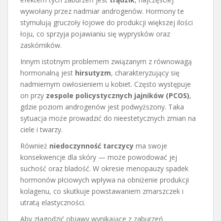
wywołany przez nadmiar androgenów. Hormony te
stymulują gruczoły łojowe do produkcji większej ilości
łoju, co sprzyja pojawianiu się wyprysków oraz
zaskórników.
Innym istotnym problemem związanym z równowagą
hormonalną jest
hirsutyzm
, charakteryzujący się
nadmiernym owłosieniem u kobiet. Często występuje
on przy
zespole policystycznych jajników (PCOS)
,
gdzie poziom androgenów jest podwyższony. Taka
sytuacja może prowadzić do nieestetycznych zmian na
ciele i twarzy.
Również
niedoczynność tarczycy
ma swoje
konsekwencje dla skóry — może powodować jej
suchość oraz bladość. W okresie menopauzy spadek
hormonów płciowych wpływa na obniżenie produkcji
kolagenu, co skutkuje powstawaniem zmarszczek i
utratą elastyczności.
Aby złagodzić objawy wynikające z zaburzeń