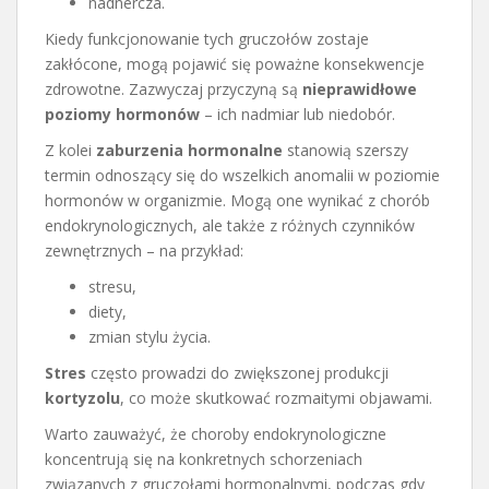
nadnercza.
Kiedy funkcjonowanie tych gruczołów zostaje
zakłócone, mogą pojawić się poważne konsekwencje
zdrowotne. Zazwyczaj przyczyną są
nieprawidłowe
poziomy hormonów
– ich nadmiar lub niedobór.
Z kolei
zaburzenia hormonalne
stanowią szerszy
termin odnoszący się do wszelkich anomalii w poziomie
hormonów w organizmie. Mogą one wynikać z chorób
endokrynologicznych, ale także z różnych czynników
zewnętrznych – na przykład:
stresu,
diety,
zmian stylu życia.
Stres
często prowadzi do zwiększonej produkcji
kortyzolu
, co może skutkować rozmaitymi objawami.
Warto zauważyć, że choroby endokrynologiczne
koncentrują się na konkretnych schorzeniach
związanych z gruczołami hormonalnymi, podczas gdy