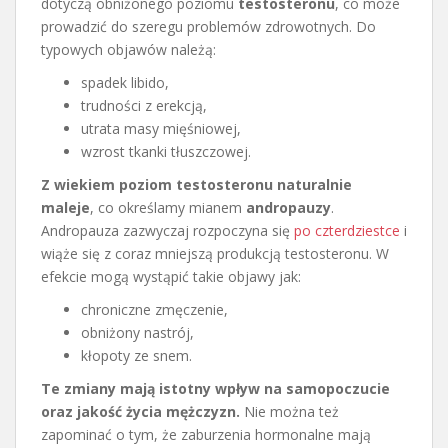
dotyczą obniżonego poziomu
testosteronu
, co może
prowadzić do szeregu problemów zdrowotnych. Do
typowych objawów należą:
spadek libido,
trudności z erekcją,
utrata masy mięśniowej,
wzrost tkanki tłuszczowej.
Z wiekiem poziom testosteronu naturalnie
maleje
, co określamy mianem
andropauzy
.
Andropauza zazwyczaj rozpoczyna się
po czterdziestce
i
wiąże się z coraz mniejszą produkcją testosteronu. W
efekcie mogą wystąpić takie objawy jak:
chroniczne zmęczenie,
obniżony nastrój,
kłopoty ze snem.
Te zmiany mają istotny wpływ na samopoczucie
oraz jakość życia mężczyzn.
Nie można też
zapominać o tym, że zaburzenia hormonalne mają