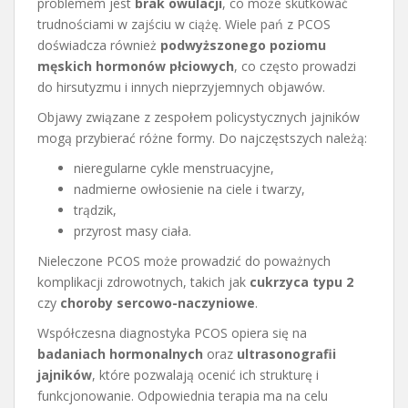
problemem jest
brak owulacji
, co może skutkować
trudnościami w zajściu w ciążę. Wiele pań z PCOS
doświadcza również
podwyższonego poziomu
męskich hormonów płciowych
, co często prowadzi
do hirsutyzmu i innych nieprzyjemnych objawów.
Objawy związane z zespołem policystycznych jajników
mogą przybierać różne formy. Do najczęstszych należą:
nieregularne cykle menstruacyjne,
nadmierne owłosienie na ciele i twarzy,
trądzik,
przyrost masy ciała.
Nieleczone PCOS może prowadzić do poważnych
komplikacji zdrowotnych, takich jak
cukrzyca typu 2
czy
choroby sercowo-naczyniowe
.
Współczesna diagnostyka PCOS opiera się na
badaniach hormonalnych
oraz
ultrasonografii
jajników
, które pozwalają ocenić ich strukturę i
funkcjonowanie. Odpowiednia terapia ma na celu