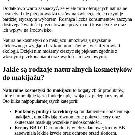
Dodatkowo warto zaznaczyć, że wiele firm oferujących naturalne
kosmetyki nie przeprowadza testów na zwierzętach, co czyni je
bardziej etycznym wyborem. Rosnąca liczba konsumentów zaczyna
dostrzegać wartości prezentowane przez marki kosmetyczne oraz
ich wpływ na środowisko.
Naturalne kosmetyki do makijażu umożliwiają uzyskanie
efektownego wyglądu bez kompromisów w kwestii zdrowia i
ekologii. Dzięki nim możemy cieszyć się pięknem zgodnie z
własnymi przekonaniami oraz wartościami życiowymi.
Jakie są rodzaje naturalnych kosmetyków
do makijażu?
Naturalne kosmetyki do makijażu
to bogaty zbiór produktów,
które harmonijnie łączą funkcje upiększające z pielęgnacyjnymi.
Oto kilka najpopularniejszych kategorii:
Podkłady, pudry i korektory
są fundamentem codziennego
makijażu, umożliwiają równomierne pokrycie cery oraz
skutecznie maskują wszelkie niedoskonałości,
Kremy BB i CC
to produkty wielozadaniowe; kremy BB
zapewniają lekkie krycie oraz ochronę przed słońcem,