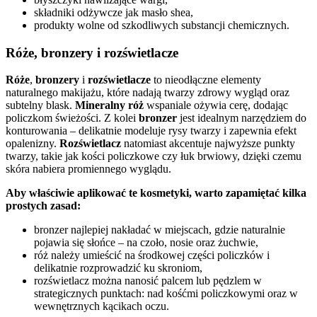
składniki odżywcze jak masło shea,
produkty wolne od szkodliwych substancji chemicznych.
Róże, bronzery i rozświetlacze
Róże
,
bronzery
i
rozświetlacze
to nieodłączne elementy
naturalnego makijażu, które nadają twarzy zdrowy wygląd oraz
subtelny blask.
Mineralny róż
wspaniale ożywia cerę, dodając
policzkom świeżości. Z kolei
bronzer
jest idealnym narzędziem do
konturowania – delikatnie modeluje rysy twarzy i zapewnia efekt
opalenizny.
Rozświetlacz
natomiast akcentuje najwyższe punkty
twarzy, takie jak kości policzkowe czy łuk brwiowy, dzięki czemu
skóra nabiera promiennego wyglądu.
Aby właściwie aplikować te kosmetyki, warto zapamiętać kilka
prostych zasad:
bronzer najlepiej nakładać w miejscach, gdzie naturalnie
pojawia się słońce – na czoło, nosie oraz żuchwie,
róż należy umieścić na środkowej części policzków i
delikatnie rozprowadzić ku skroniom,
rozświetlacz można nanosić palcem lub pędzlem w
strategicznych punktach: nad kośćmi policzkowymi oraz w
wewnętrznych kącikach oczu.