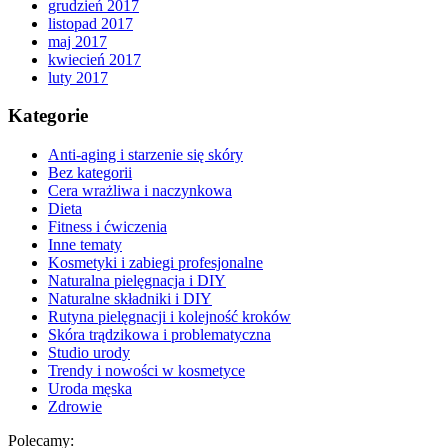
grudzień 2017
listopad 2017
maj 2017
kwiecień 2017
luty 2017
Kategorie
Anti-aging i starzenie się skóry
Bez kategorii
Cera wrażliwa i naczynkowa
Dieta
Fitness i ćwiczenia
Inne tematy
Kosmetyki i zabiegi profesjonalne
Naturalna pielęgnacja i DIY
Naturalne składniki i DIY
Rutyna pielęgnacji i kolejność kroków
Skóra trądzikowa i problematyczna
Studio urody
Trendy i nowości w kosmetyce
Uroda męska
Zdrowie
Polecamy: