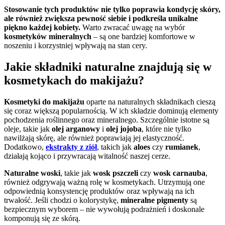
Stosowanie tych produktów nie tylko poprawia kondycję skóry,
ale również zwiększa pewność siebie i podkreśla unikalne
piękno każdej kobiety.
Warto zwracać uwagę na wybór
kosmetyków mineralnych
– są one bardziej komfortowe w
noszeniu i korzystniej wpływają na stan cery.
Jakie składniki naturalne znajdują się w
kosmetykach do makijażu?
Kosmetyki do makijażu
oparte na naturalnych składnikach cieszą
się coraz większą popularnością. W ich składzie dominują elementy
pochodzenia roślinnego oraz mineralnego. Szczególnie istotne są
oleje, takie jak
olej arganowy
i
olej jojoba
, które nie tylko
nawilżają skórę, ale również poprawiają jej elastyczność.
Dodatkowo,
ekstrakty z ziół
, takich jak
aloes
czy
rumianek
,
działają kojąco i przywracają witalność naszej cerze.
Naturalne woski
, takie jak
wosk pszczeli
czy
wosk carnauba
,
również odgrywają ważną rolę w kosmetykach. Utrzymują one
odpowiednią konsystencję produktów oraz wpływają na ich
trwałość. Jeśli chodzi o kolorystykę,
mineralne pigmenty
są
bezpiecznym wyborem – nie wywołują podrażnień i doskonale
komponują się ze skórą.