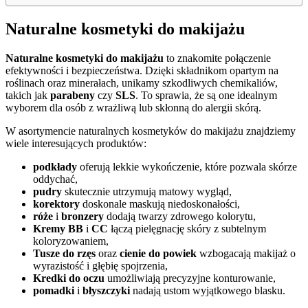
Naturalne kosmetyki do makijażu
Naturalne kosmetyki do makijażu
to znakomite połączenie
efektywności i bezpieczeństwa. Dzięki składnikom opartym na
roślinach oraz minerałach, unikamy szkodliwych chemikaliów,
takich jak
parabeny
czy
SLS
. To sprawia, że są one idealnym
wyborem dla osób z wrażliwą lub skłonną do alergii skórą.
W asortymencie naturalnych kosmetyków do makijażu znajdziemy
wiele interesujących produktów:
podkłady
oferują lekkie wykończenie, które pozwala skórze
oddychać,
pudry
skutecznie utrzymują matowy wygląd,
korektory
doskonale maskują niedoskonałości,
róże
i
bronzery
dodają twarzy zdrowego kolorytu,
Kremy BB
i
CC
łączą pielęgnację skóry z subtelnym
koloryzowaniem,
Tusze do rzęs
oraz
cienie do powiek
wzbogacają makijaż o
wyrazistość i głębię spojrzenia,
Kredki do oczu
umożliwiają precyzyjne konturowanie,
pomadki
i
błyszczyki
nadają ustom wyjątkowego blasku.