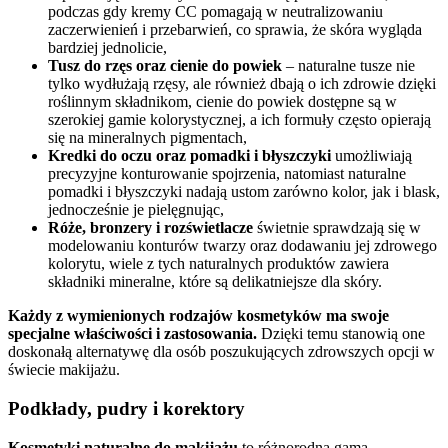
podczas gdy kremy CC pomagają w neutralizowaniu
zaczerwienień i przebarwień, co sprawia, że skóra wygląda
bardziej jednolicie,
Tusz do rzęs oraz cienie do powiek
– naturalne tusze nie
tylko wydłużają rzęsy, ale również dbają o ich zdrowie dzięki
roślinnym składnikom, cienie do powiek dostępne są w
szerokiej gamie kolorystycznej, a ich formuły często opierają
się na mineralnych pigmentach,
Kredki do oczu oraz pomadki i błyszczyki
umożliwiają
precyzyjne konturowanie spojrzenia, natomiast naturalne
pomadki i błyszczyki nadają ustom zarówno kolor, jak i blask,
jednocześnie je pielęgnując,
Róże, bronzery i rozświetlacze
świetnie sprawdzają się w
modelowaniu konturów twarzy oraz dodawaniu jej zdrowego
kolorytu, wiele z tych naturalnych produktów zawiera
składniki mineralne, które są delikatniejsze dla skóry.
Każdy z wymienionych rodzajów kosmetyków ma swoje
specjalne właściwości i zastosowania.
Dzięki temu stanowią one
doskonałą alternatywę dla osób poszukujących zdrowszych opcji w
świecie makijażu.
Podkłady, pudry i korektory
Kosmetyki naturalne do makijażu
to różnorodna gama