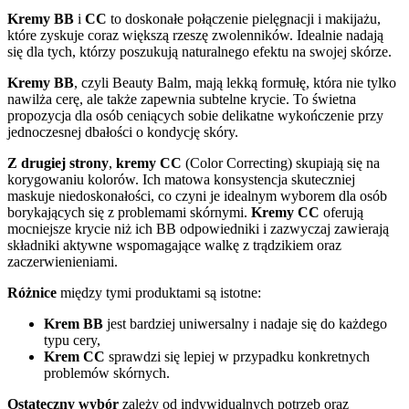
Kremy BB
i
CC
to doskonałe połączenie pielęgnacji i makijażu,
które zyskuje coraz większą rzeszę zwolenników. Idealnie nadają
się dla tych, którzy poszukują naturalnego efektu na swojej skórze.
Kremy BB
, czyli Beauty Balm, mają lekką formułę, która nie tylko
nawilża cerę, ale także zapewnia subtelne krycie. To świetna
propozycja dla osób ceniących sobie delikatne wykończenie przy
jednoczesnej dbałości o kondycję skóry.
Z drugiej strony
,
kremy CC
(Color Correcting) skupiają się na
korygowaniu kolorów. Ich matowa konsystencja skuteczniej
maskuje niedoskonałości, co czyni je idealnym wyborem dla osób
borykających się z problemami skórnymi.
Kremy CC
oferują
mocniejsze krycie niż ich BB odpowiedniki i zazwyczaj zawierają
składniki aktywne wspomagające walkę z trądzikiem oraz
zaczerwienieniami.
Różnice
między tymi produktami są istotne:
Krem BB
jest bardziej uniwersalny i nadaje się do każdego
typu cery,
Krem CC
sprawdzi się lepiej w przypadku konkretnych
problemów skórnych.
Ostateczny wybór
zależy od indywidualnych potrzeb oraz