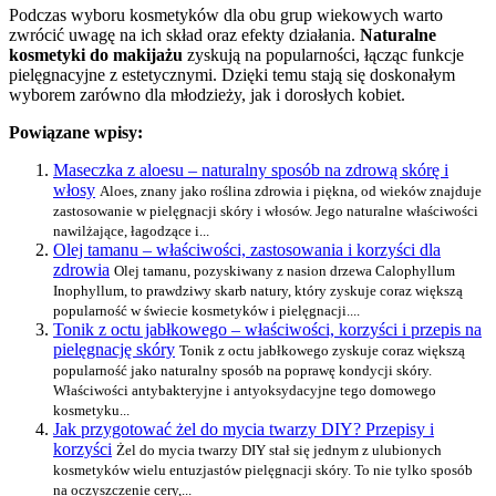
Podczas wyboru kosmetyków dla obu grup wiekowych warto
zwrócić uwagę na ich skład oraz efekty działania.
Naturalne
kosmetyki do makijażu
zyskują na popularności, łącząc funkcje
pielęgnacyjne z estetycznymi. Dzięki temu stają się doskonałym
wyborem zarówno dla młodzieży, jak i dorosłych kobiet.
Powiązane wpisy:
Maseczka z aloesu – naturalny sposób na zdrową skórę i
włosy
Aloes, znany jako roślina zdrowia i piękna, od wieków znajduje
zastosowanie w pielęgnacji skóry i włosów. Jego naturalne właściwości
nawilżające, łagodzące i...
Olej tamanu – właściwości, zastosowania i korzyści dla
zdrowia
Olej tamanu, pozyskiwany z nasion drzewa Calophyllum
Inophyllum, to prawdziwy skarb natury, który zyskuje coraz większą
popularność w świecie kosmetyków i pielęgnacji....
Tonik z octu jabłkowego – właściwości, korzyści i przepis na
pielęgnację skóry
Tonik z octu jabłkowego zyskuje coraz większą
popularność jako naturalny sposób na poprawę kondycji skóry.
Właściwości antybakteryjne i antyoksydacyjne tego domowego
kosmetyku...
Jak przygotować żel do mycia twarzy DIY? Przepisy i
korzyści
Żel do mycia twarzy DIY stał się jednym z ulubionych
kosmetyków wielu entuzjastów pielęgnacji skóry. To nie tylko sposób
na oczyszczenie cery,...