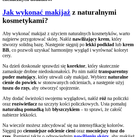
Jak wykonać makijaż
z naturalnymi
kosmetykami?
Aby wykonać makijaż z użyciem naturalnych kosmetyków, warto
najpierw przygotować skórę. Nałóż
nawilżający krem
, który
stworzy solidną bazę. Następnie sięgnij po
lekki podkład
lub
krem
BB
, co pozwoli uzyskać harmonijny wygląd i wyrównać koloryt
cery.
Na dzień doskonale sprawdzi się
korektor
, który skutecznie
zamaskuje drobne niedoskonałości. Po nim nałóż
transparentny
puder matujący
, który utrwali cały makijaż. Wybierz
naturalne
cienie do powiek
w stonowanych odcieniach, a następnie użyj
tuszu do rzęs
, aby otworzyć spojrzenie.
Aby dodać świeżości swojemu wyglądowi, nałóż
róż
na policzki
oraz
rozświetlacz
na szczyty kości policzkowych. Usta pomaluj
naturalną pomadką
lub
błyszczykiem
– to sprawi, że całość
nabierze lekkości.
Na wieczór możesz zdecydować się na intensyfikację kolorów.
Sięgnij po
ciemniejsze odcienie cieni
oraz
mocniejszy tusz do
rzęs
. Pamiętaj także o odpowiednim
nawilżeniu skóry
, aby makijaż