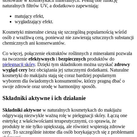
stosowane w kosmetykach mineralnych. Pełnią one funkcję
naturalnych filtrów UV, a dodatkowo zapewniają:
matujący efekt,
wygładzający efekt.
Kosmetyki mineralne cieszą się szczególną popularnością wśród
osób z wrażliwą cerą, ponieważ nie zawierają sztucznych substancji
chemicznych ani konserwantów.
Co więcej, połączenie ekstraktów roślinnych z minerałami pozwala
na tworzenie
efektywnych
i
bezpiecznych
produktów do
pielęgnacji skóry
. Dzięki tym składnikom można uzyskać
zdrowy
wygląd cery
bez obciążania jej sztucznymi dodatkami. Naturalne
kosmetyki do makijażu stają się coraz bardziej popularnym
wyborem dla świadomych konsumentów, którzy pragną dbać o
swoje zdrowie oraz urodę w harmonijny sposób.
Składniki aktywne i ich działanie
Składniki aktywne
w naturalnych kosmetykach do makijażu
odgrywają niezwykle ważną rolę w pielęgnacji skóry. Łączą one
estetykę z właściwościami terapeutycznymi, co sprawia, że
produkty te nie tylko upiększają, ale również wspierają zdrowie
cery. To szczególnie istotne dla osób borykających się z problemami