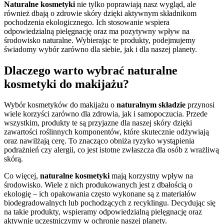
Naturalne kosmetyki
nie tylko poprawiają nasz wygląd, ale
również dbają o zdrowie skóry dzięki aktywnym składnikom
pochodzenia ekologicznego. Ich stosowanie wspiera
odpowiedzialną pielęgnację oraz ma pozytywny wpływ na
środowisko naturalne. Wybierając te produkty, podejmujemy
świadomy wybór zarówno dla siebie, jak i dla naszej planety.
Dlaczego warto wybrać naturalne
kosmetyki do makijażu?
Wybór kosmetyków do makijażu o
naturalnym składzie
przynosi
wiele korzyści zarówno dla zdrowia, jak i samopoczucia. Przede
wszystkim, produkty te są przyjazne dla naszej skóry dzięki
zawartości roślinnych komponentów, które skutecznie odżywiają
oraz nawilżają cerę. To znacząco obniża ryzyko wystąpienia
podrażnień czy alergii, co jest istotne zwłaszcza dla osób z wrażliwą
skórą.
Co więcej,
naturalne kosmetyki
mają korzystny wpływ na
środowisko. Wiele z nich produkowanych jest z dbałością o
ekologię – ich opakowania często wykonane są z materiałów
biodegradowalnych lub pochodzących z recyklingu. Decydując się
na takie produkty, wspieramy odpowiedzialną pielęgnację oraz
aktywnie uczestniczymy w ochronie naszej planety.