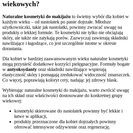
wiekowych?
Naturalne kosmetyki do makijażu
to świetny wybór dla kobiet w
każdym wieku – od nastolatek po panie dojrzałe. Młodsze
użytkowniczki, takie jak nastolatki, powinny zwracać uwagę na
produkty o lekkiej formule. Te kosmetyki nie tylko nie obciążają
skóry, ale także nie zatykają porów. Zazwyczaj zawierają składniki
nawilżające i łagodzące, co jest szczególnie istotne w okresie
dorastania.
Dla kobiet w bardziej zaawansowanym wieku naturalne kosmetyki
mogą przynieść dodatkowe korzyści pielęgnacyjne. Formuły bogate
w
antyoksydanty
oraz składniki nawilżające wspierają
elastyczność skóry i pomagają zredukować widoczność zmarszczek.
Co więcej, poprawiają koloryt cery, nadając jej zdrowy blask.
Wybierając naturalne kosmetyki do makijażu, warto zwrócić uwagę
na ich skład oraz właściwości dostosowane do konkretnej grupy
wiekowej:
kosmetyki skierowane do nastolatek powinny być lekkie i
łatwe w aplikacji,
produkty przeznaczone dla kobiet dojrzałych powinny
oferować intensywne odżywienie oraz regenerację.