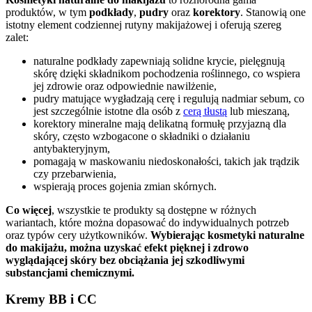
produktów, w tym
podkłady
,
pudry
oraz
korektory
. Stanowią one
istotny element codziennej rutyny makijażowej i oferują szereg
zalet:
naturalne podkłady zapewniają solidne krycie, pielęgnują
skórę dzięki składnikom pochodzenia roślinnego, co wspiera
jej zdrowie oraz odpowiednie nawilżenie,
pudry matujące wygładzają cerę i regulują nadmiar sebum, co
jest szczególnie istotne dla osób z
cerą tłustą
lub mieszaną,
korektory mineralne mają delikatną formułę przyjazną dla
skóry, często wzbogacone o składniki o działaniu
antybakteryjnym,
pomagają w maskowaniu niedoskonałości, takich jak trądzik
czy przebarwienia,
wspierają proces gojenia zmian skórnych.
Co więcej
, wszystkie te produkty są dostępne w różnych
wariantach, które można dopasować do indywidualnych potrzeb
oraz typów cery użytkowników.
Wybierając kosmetyki naturalne
do makijażu, można uzyskać efekt pięknej i zdrowo
wyglądającej skóry bez obciążania jej szkodliwymi
substancjami chemicznymi.
Kremy BB i CC