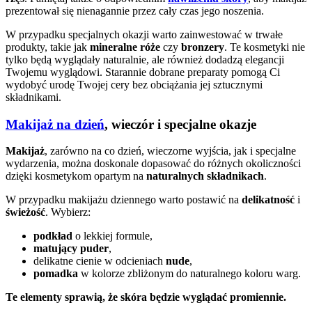
prezentował się nienagannie przez cały czas jego noszenia.
W przypadku specjalnych okazji warto zainwestować w trwałe
produkty, takie jak
mineralne róże
czy
bronzery
. Te kosmetyki nie
tylko będą wyglądały naturalnie, ale również dodadzą elegancji
Twojemu wyglądowi. Starannie dobrane preparaty pomogą Ci
wydobyć urodę Twojej cery bez obciążania jej sztucznymi
składnikami.
Makijaż na dzień
, wieczór i specjalne okazje
Makijaż
, zarówno na co dzień, wieczorne wyjścia, jak i specjalne
wydarzenia, można doskonale dopasować do różnych okoliczności
dzięki kosmetykom opartym na
naturalnych składnikach
.
W przypadku makijażu dziennego warto postawić na
delikatność
i
świeżość
. Wybierz:
podkład
o lekkiej formule,
matujący puder
,
delikatne cienie w odcieniach
nude
,
pomadka
w kolorze zbliżonym do naturalnego koloru warg.
Te elementy sprawią, że skóra będzie wyglądać promiennie.