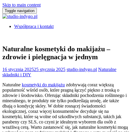
Skip to main content
Toggle navigation
Współpraca i kontakt
Naturalne kosmetyki do makijażu –
zdrowie i pielęgnacja w jednym
16 stycznia 2025
25 stycznia 2025
studio-indygo.pl
Naturalne
składniki i DIY
Naturalne
kosmetyki do makijażu
zdobywają coraz większą
popularność wśród osób, które pragną łączyć piękno z troską o
zdrowie i środowisko. Oferując składniki pochodzenia roślinnego i
mineralnego, te produkty nie tylko podkreślają urodę, ale także
dbają o kondycję skóry. W dobie rosnącej świadomości
ekologicznej, coraz więcej konsumentów decyduje się na
kosmetyki, które są wolne od szkodliwych substancji, takich jak
parabeny czy SLS, co czyni je idealnym wyborem dla osób z
wrażliwą cerą. Warto zastanowić się, jak naturalne kosmetyki mogą