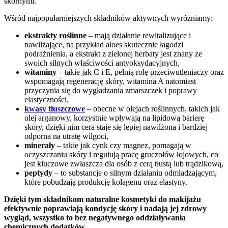
skórnymi.
Wśród najpopularniejszych składników aktywnych wyróżniamy:
ekstrakty roślinne
– mają działanie rewitalizujące i
nawilżające, na przykład aloes skutecznie łagodzi
podrażnienia, a ekstrakt z zielonej herbaty jest znany ze
swoich silnych właściwości antyoksydacyjnych,
witaminy
– takie jak C i E, pełnią rolę przeciwutleniaczy oraz
wspomagają regenerację skóry, witamina A natomiast
przyczynia się do wygładzania zmarszczek i poprawy
elastyczności,
kwasy tłuszczowe
– obecne w olejach roślinnych, takich jak
olej arganowy, korzystnie wpływają na lipidową barierę
skóry, dzięki nim cera staje się lepiej nawilżona i bardziej
odporna na utratę wilgoci,
minerały
– takie jak cynk czy magnez, pomagają w
oczyszczaniu skóry i regulują pracę gruczołów łojowych, co
jest kluczowe zwłaszcza dla osób z cerą tłustą lub trądzikową,
peptydy
– to substancje o silnym działaniu odmładzającym,
które pobudzają produkcję kolagenu oraz elastyny.
Dzięki tym składnikom naturalne kosmetyki do makijażu
efektywnie poprawiają kondycję skóry i nadają jej zdrowy
wygląd, wszystko to bez negatywnego oddziaływania
chemicznych dodatków.