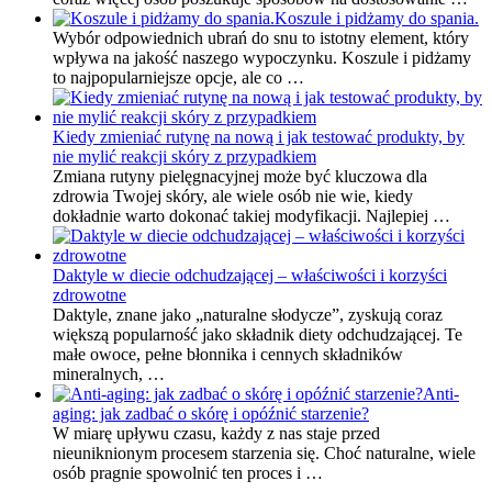
Koszule i pidżamy do spania.
Wybór odpowiednich ubrań do snu to istotny element, który
wpływa na jakość naszego wypoczynku. Koszule i pidżamy
to najpopularniejsze opcje, ale co …
Kiedy zmieniać rutynę na nową i jak testować produkty, by
nie mylić reakcji skóry z przypadkiem
Zmiana rutyny pielęgnacyjnej może być kluczowa dla
zdrowia Twojej skóry, ale wiele osób nie wie, kiedy
dokładnie warto dokonać takiej modyfikacji. Najlepiej …
Daktyle w diecie odchudzającej – właściwości i korzyści
zdrowotne
Daktyle, znane jako „naturalne słodycze”, zyskują coraz
większą popularność jako składnik diety odchudzającej. Te
małe owoce, pełne błonnika i cennych składników
mineralnych, …
Anti-
aging: jak zadbać o skórę i opóźnić starzenie?
W miarę upływu czasu, każdy z nas staje przed
nieuniknionym procesem starzenia się. Choć naturalne, wiele
osób pragnie spowolnić ten proces i …