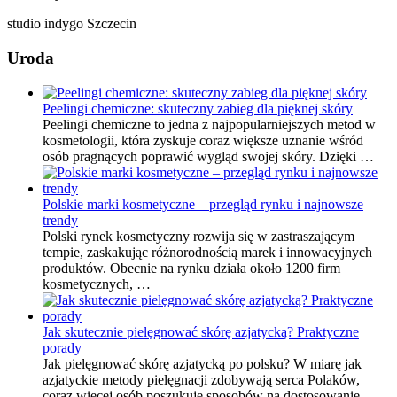
studio indygo Szczecin
Uroda
Peelingi chemiczne: skuteczny zabieg dla pięknej skóry
Peelingi chemiczne to jedna z najpopularniejszych metod w
kosmetologii, która zyskuje coraz większe uznanie wśród
osób pragnących poprawić wygląd swojej skóry. Dzięki …
Polskie marki kosmetyczne – przegląd rynku i najnowsze
trendy
Polski rynek kosmetyczny rozwija się w zastraszającym
tempie, zaskakując różnorodnością marek i innowacyjnych
produktów. Obecnie na rynku działa około 1200 firm
kosmetycznych, …
Jak skutecznie pielęgnować skórę azjatycką? Praktyczne
porady
Jak pielęgnować skórę azjatycką po polsku? W miarę jak
azjatyckie metody pielęgnacji zdobywają serca Polaków,
coraz więcej osób poszukuje sposobów na dostosowanie …