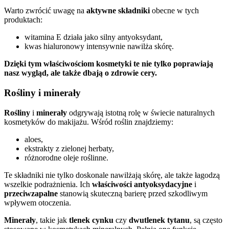
Warto zwrócić uwagę na
aktywne składniki
obecne w tych
produktach:
witamina E działa jako silny antyoksydant,
kwas hialuronowy intensywnie nawilża skórę.
Dzięki tym właściwościom kosmetyki te nie tylko poprawiają
nasz wygląd, ale także dbają o zdrowie cery.
Rośliny i minerały
Rośliny
i
minerały
odgrywają istotną rolę w świecie naturalnych
kosmetyków do makijażu. Wśród roślin znajdziemy:
aloes,
ekstrakty z zielonej herbaty,
różnorodne oleje roślinne.
Te składniki nie tylko doskonale nawilżają skórę, ale także łagodzą
wszelkie podrażnienia. Ich
właściwości antyoksydacyjne
i
przeciwzapalne
stanowią skuteczną barierę przed szkodliwym
wpływem otoczenia.
Minerały
, takie jak
tlenek cynku
czy
dwutlenek tytanu
, są często