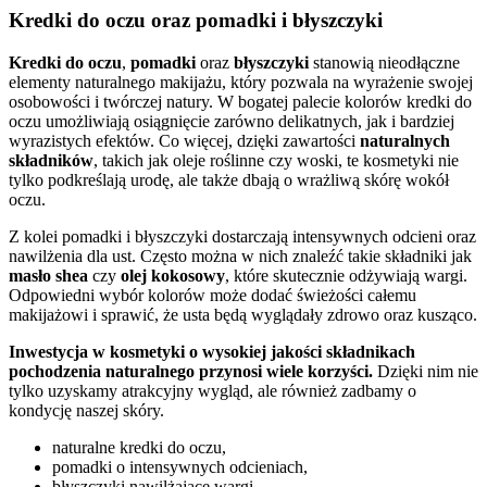
Kredki do oczu oraz pomadki i błyszczyki
Kredki do oczu
,
pomadki
oraz
błyszczyki
stanowią nieodłączne
elementy naturalnego makijażu, który pozwala na wyrażenie swojej
osobowości i twórczej natury. W bogatej palecie kolorów kredki do
oczu umożliwiają osiągnięcie zarówno delikatnych, jak i bardziej
wyrazistych efektów. Co więcej, dzięki zawartości
naturalnych
składników
, takich jak oleje roślinne czy woski, te kosmetyki nie
tylko podkreślają urodę, ale także dbają o wrażliwą skórę wokół
oczu.
Z kolei pomadki i błyszczyki dostarczają intensywnych odcieni oraz
nawilżenia dla ust. Często można w nich znaleźć takie składniki jak
masło shea
czy
olej kokosowy
, które skutecznie odżywiają wargi.
Odpowiedni wybór kolorów może dodać świeżości całemu
makijażowi i sprawić, że usta będą wyglądały zdrowo oraz kusząco.
Inwestycja w kosmetyki o wysokiej jakości składnikach
pochodzenia naturalnego przynosi wiele korzyści.
Dzięki nim nie
tylko uzyskamy atrakcyjny wygląd, ale również zadbamy o
kondycję naszej skóry.
naturalne kredki do oczu,
pomadki o intensywnych odcieniach,
błyszczyki nawilżające wargi,