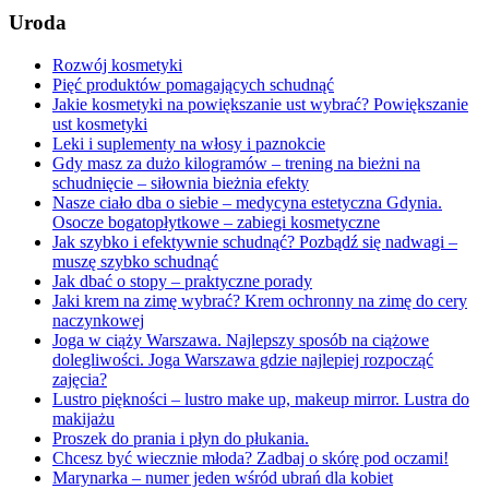
Uroda
Rozwój kosmetyki
Pięć produktów pomagających schudnąć
Jakie kosmetyki na powiększanie ust wybrać? Powiększanie
ust kosmetyki
Leki i suplementy na włosy i paznokcie
Gdy masz za dużo kilogramów – trening na bieżni na
schudnięcie – siłownia bieżnia efekty
Nasze ciało dba o siebie – medycyna estetyczna Gdynia.
Osocze bogatopłytkowe – zabiegi kosmetyczne
Jak szybko i efektywnie schudnąć? Pozbądź się nadwagi –
muszę szybko schudnąć
Jak dbać o stopy – praktyczne porady
Jaki krem na zimę wybrać? Krem ochronny na zimę do cery
naczynkowej
Joga w ciąży Warszawa. Najlepszy sposób na ciążowe
dolegliwości. Joga Warszawa gdzie najlepiej rozpocząć
zajęcia?
Lustro piękności – lustro make up, makeup mirror. Lustra do
makijażu
Proszek do prania i płyn do płukania.
Chcesz być wiecznie młoda? Zadbaj o skórę pod oczami!
Marynarka – numer jeden wśród ubrań dla kobiet