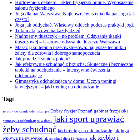
Hurtownie z detalem – sklep fryzjerski online. Wyposażenie
salonu fryzjerskiego
Joga dla par Warszawa. Najlepsze ćwiczenia dla par.Joga jak
często?
Joga jak oddychać. Właściwy oddech podczas praktyki jogi.
Triki makijażowe na każdy dzień
Nadmierny tłuszczyk – no problem. Odsysanie tkanki
tłuszczowej – laserowe odsysanie tłuszczu Warszawa
Masaż jako terapia przeciwstresowa: najlepsze techniki i
zalety dla zdrowia i dobrego samopoczucia
Jak poradzić sobie z potem?
Jak efektywnie schudnąć z brzucha. Skuteczne i bezpieczne
tabletki na odchudzanie – intensywne ćwiczenia
odchudzające
Gimnastyka odchudzająca w domu. Uczyń treningi
łatwiejszymi – jaki trening na odchudzanie
Tagi
Dobry fryzjer Poznań
gabinet fryzjerski
aerobik ćwiczenia odchudzające
jaki sport uprawiać
gimnastyka odchudzająca w domu
żeby schudnąć
jaki trening na odchudzanie
jak joga
jak szybko i
wpływa na sylwetkę
jak schudnąć dieta i ćwiczenia