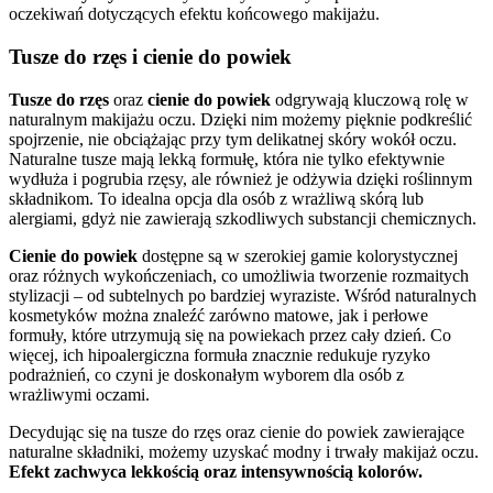
oczekiwań dotyczących efektu końcowego makijażu.
Tusze do rzęs i cienie do powiek
Tusze do rzęs
oraz
cienie do powiek
odgrywają kluczową rolę w
naturalnym makijażu oczu. Dzięki nim możemy pięknie podkreślić
spojrzenie, nie obciążając przy tym delikatnej skóry wokół oczu.
Naturalne tusze mają lekką formułę, która nie tylko efektywnie
wydłuża i pogrubia rzęsy, ale również je odżywia dzięki roślinnym
składnikom. To idealna opcja dla osób z wrażliwą skórą lub
alergiami, gdyż nie zawierają szkodliwych substancji chemicznych.
Cienie do powiek
dostępne są w szerokiej gamie kolorystycznej
oraz różnych wykończeniach, co umożliwia tworzenie rozmaitych
stylizacji – od subtelnych po bardziej wyraziste. Wśród naturalnych
kosmetyków można znaleźć zarówno matowe, jak i perłowe
formuły, które utrzymują się na powiekach przez cały dzień. Co
więcej, ich hipoalergiczna formuła znacznie redukuje ryzyko
podrażnień, co czyni je doskonałym wyborem dla osób z
wrażliwymi oczami.
Decydując się na tusze do rzęs oraz cienie do powiek zawierające
naturalne składniki, możemy uzyskać modny i trwały makijaż oczu.
Efekt zachwyca lekkością oraz intensywnością kolorów.