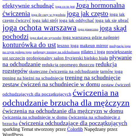
Joga hormonalna
efektywnie schudnąć
joga co to jest
ćwiczenia
joga jak często
joga jak
joga ile razy w tygodniu
często ćwiczyć
joga jaki strój
joga jak oddychać
joga jak się ubrać
joga ochota warszawa
joga skąd
joga piaseczno
pochodzi
joga warszawa gdzie najlepiej
joga skąd się wywodzi
konturówka do ust
leszno joga
makeup mirror
medytacja joga
pilates i joga
powiększanie
na czym polega joga
najlepszy trening na odchudzanie
pływanie
ust szczecin
profesjonalny salon fryzjerski bielsko biała
na odchudzanie
redukcja
redukcja opornego tłuszczu
rozstępów
skuteczne ćwiczenia na odchudzanie
tarnów joga
trening na schudnięcie
trening na bieżni na schudnięcie
zestaw ćwiczeń na schudniecie w domu
zestaw ćwiczeń
ćwiczenia na
odchudzających dla początkujących
odchudzanie brzucha dla mężczyzn
ćwiczenia na odchudzanie dla mężczyzn w domu
ćwiczenia na schudnięcie w domu
ćwiczenia na schudnięcie z
ćwiczenia odchudzające dla początkujących
brzucha
sparkling Temat stworzony przez
Colorlib
Napędzany przez
WordPress