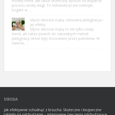
modny trend, ale także skuteczny sposób na wsparcie
procesu utraty wagi. Te niskokaloryczne koktajle,
bogate w …
Mycie włosów mąką: naturalna pielęgnacja i
jej efekty
Mycie włosów mąką to nie tylko nowy
trend, ale także powrót do naturalnych metod
pielęgnacji, które były stosowane przez pokolenia. W
świecie, …
URODA
Jak efektywnie schudnąć z brzucha. Skuteczne i bezpieczne
tabletki na odchudzanie – intensywne ćwiczenia odchudzające