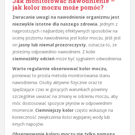
Jak monitorować nawodnienie –
jak kolor moczu może pomóc?
Zwracanie uwagi na nawodnienie organizmu jest
niezwykle istotne dla naszego zdrowia.
Jednym z
najprostszych i najbardziej efektywnych sposobów na
ocenę poziomu nawodnienia jest kolor moczu. Jeśli jest
on
jasny lub niemal przezroczysty
, oznacza to, że
jesteśmy odpowiednio nawodnieni. Z kolei
ciemnożółty odcień
może być sygnałem odwodnienia.
Warto regularnie obserwować kolor moczu,
ponieważ to prosta metoda monitorowania stanu
nawodnienia. Osoby aktywne fizycznie oraz te
spędzające czas w gorących warunkach powinny
szczególnie uważać na zmiany w odcieniu moczu, aby
móc dostosować spożycie płynów w odpowiednim
momencie.
Ciemniejszy kolor
często wskazuje na
konieczność zwiększenia ilości wypijanej wody lub
innych napojów.
Obserwowanie koloru moczu nie tylko pomaga