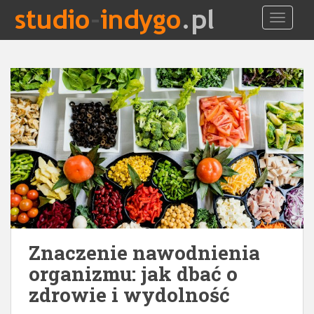
S
TOGGLE
k
i
p
t
o
m
a
i
n
c
o
n
t
e
Znaczenie nawodnienia
n
t
organizmu: jak dbać o
zdrowie i wydolność