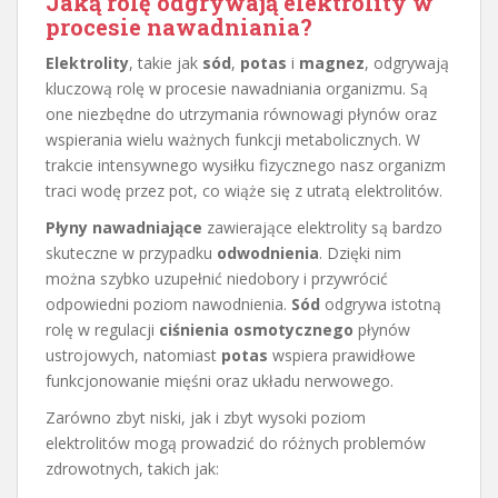
Jaką rolę odgrywają elektrolity w
procesie nawadniania?
Elektrolity
, takie jak
sód
,
potas
i
magnez
, odgrywają
kluczową rolę w procesie nawadniania organizmu. Są
one niezbędne do utrzymania równowagi płynów oraz
wspierania wielu ważnych funkcji metabolicznych. W
trakcie intensywnego wysiłku fizycznego nasz organizm
traci wodę przez pot, co wiąże się z utratą elektrolitów.
Płyny nawadniające
zawierające elektrolity są bardzo
skuteczne w przypadku
odwodnienia
. Dzięki nim
można szybko uzupełnić niedobory i przywrócić
odpowiedni poziom nawodnienia.
Sód
odgrywa istotną
rolę w regulacji
ciśnienia osmotycznego
płynów
ustrojowych, natomiast
potas
wspiera prawidłowe
funkcjonowanie mięśni oraz układu nerwowego.
Zarówno zbyt niski, jak i zbyt wysoki poziom
elektrolitów mogą prowadzić do różnych problemów
zdrowotnych, takich jak: