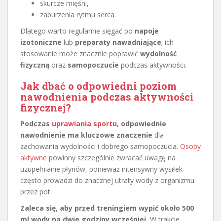
skurcze mięśni,
zaburzenia rytmu serca.
Dlatego warto regularnie sięgać po
napoje
izotoniczne
lub
preparaty nawadniające
; ich
stosowanie może znacznie poprawić
wydolność
fizyczną
oraz
samopoczucie
podczas aktywności.
Jak dbać o odpowiedni poziom
nawodnienia podczas aktywności
fizycznej?
Podczas
uprawiania sportu
, odpowiednie
nawodnienie ma kluczowe znaczenie
dla
zachowania wydolności i dobrego samopoczucia.
Osoby
aktywne
powinny szczególnie zwracać uwagę na
uzupełnianie płynów, ponieważ intensywny wysiłek
często prowadzi do znacznej utraty wody z organizmu
przez pot.
Zaleca się, aby przed treningiem wypić około 500
ml wody na dwie godziny wcześniej.
W trakcie