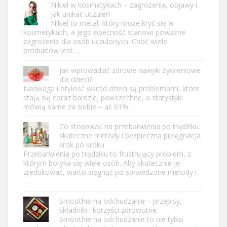
Nikiel w kosmetykach – zagrożenia, objawy i
jak unikać uczuleń
Nikiel to metal, który może kryć się w
kosmetykach, a jego obecność stanowi poważne
zagrożenie dla osób uczulonych. Choć wiele
produktów jest …
Jak wprowadzić zdrowe nawyki żywieniowe
dla dzieci?
Nadwaga i otyłość wśród dzieci są problemami, które
stają się coraz bardziej powszechne, a statystyki
mówią same za siebie – aż 61% …
Co stosować na przebarwienia po trądziku:
skuteczne metody i bezpieczna pielęgnacja
krok po kroku
Przebarwienia po trądziku to frustrujący problem, z
którym boryka się wiele osób. Aby skutecznie je
zredukować, warto sięgnąć po sprawdzone metody i
…
Smoothie na odchudzanie – przepisy,
składniki i korzyści zdrowotne
Smoothie na odchudzanie to nie tylko