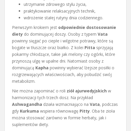
utrzymanie zdrowego stylu życia,
praktykowanie relaksacyjnych technik,
wdrożenie stałej rutyny dnia codziennego.
Pierwszym krokiem jest
odpowiednie dostosowanie
diety
do dominującej doszy. Osoby z typem
Vata
powinny sięgać po ciepłe i wilgotne potrawy, które są
bogate w tłuszcze oraz białko. Z kolei
Pitta
sprzyjają
pokarmy chłodzące, takie jak melony czy ogórki, które
przynoszą ulgę w upalne dni. Natomiast osoby z
dominującą
Kapha
powinny wybierać lżejsze posiłki o
rozgrzewających właściwościach, aby pobudzić swój
metabolizm.
Nie można zapominać o roli
ziół ajurwedyjskich
w
harmonizacji tych trzech dosz. Na przykład
Ashwagandha
działa wzmacniająco na
Vata
, podczas
gdy
Kurkuma
wspiera równowagę
Pitty
. Oba te zioła
można stosować zarówno w formie herbaty, jak i
suplementów diety.