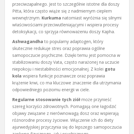
przeciwzapalnego. Jest to szczególnie istotne dla doszy
Pitta, która często wiąże się z nadmiernym ciepłem
wewnętrznym.
Kurkuma
natomiast wyróżnia się silnymi
właściwościami przeciwutleniającymi i wspiera procesy
detoksykacji, co sprzyja równoważeniu doszy Kapha.
Ashwagandha
to popularny adaptogen, który
skutecznie redukuje stres oraz poprawia ogólne
samopoczucie psychiczne. Dzięki temu jest pomocna w
stabilizowaniu doszy Vata, często narażonej na uczucie
niepokoju i niestabilności emocjonalnej. Z kolei
gotu
kola
wspiera funkcje poznawcze oraz poprawia
krążenie krwi, co ma kluczowe znaczenie dla utrzymania
odpowiedniego poziomu energii w ciele.
Regularne stosowanie tych ziół
może przynieść
szereg korzyści zdrowotnych. Pomagają one łagodzić
objawy związane z nierównowagą dosz oraz wspierają
różnorodne procesy życiowe. Włączenie ich do diety
ajurwedyjskiej przyczynia się do lepszego samopoczucia
zarówno fizycznego, jak i psychicznego.