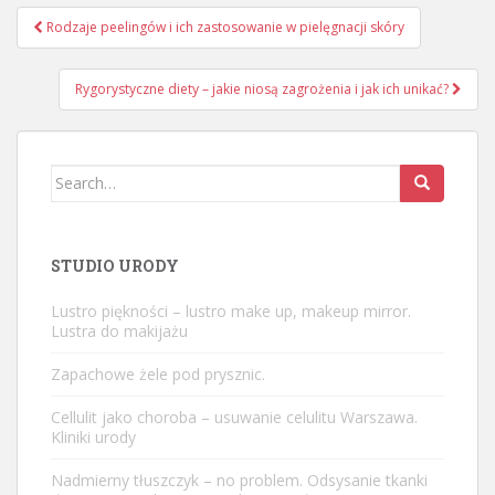
Nawigacja
Rodzaje peelingów i ich zastosowanie w pielęgnacji skóry
wpisu
Rygorystyczne diety – jakie niosą zagrożenia i jak ich unikać?
Search
for:
STUDIO URODY
Lustro piękności – lustro make up, makeup mirror.
Lustra do makijażu
Zapachowe żele pod prysznic.
Cellulit jako choroba – usuwanie celulitu Warszawa.
Kliniki urody
Nadmierny tłuszczyk – no problem. Odsysanie tkanki