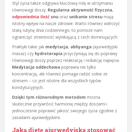
Styl życia także odgrywa kluczową rolę w utrzymaniu
równowagi doszy.
Regularna aktywność fizyczna
,
odpowiednia ilość
snu
oraz
unikanie stresu
mają
istotny wpływ na nasze zdrowie. Warto również wdrożyć
stałą rutynę dnia codziennego; to pomoże nam
ograniczyć zmienność wynikającą z cech dominujących.
Praktyki takie jak
medytacja
,
abhyanga
(ajurwedyjski
masaż) czy
hydroterapia
przyczyniają się do poprawy
równowagi doszy poprzez relaksację i redukcję napięcia.
Medytacja oddechowa
poprawia nie tylko
koncentrację, ale również pomaga radzić sobie ze
stresem – co jest istotne dla wszystkich typów
konstytucyjnych.
Dzięki tym różnorodnym metodom
można
skutecznie przywrócić harmonię między doszami i
jednocześnie poprawić jakość swojego życia zgodnie z
zasadami ajurwedyjskimi.
Jaką dietę ajurwedyjską stosować