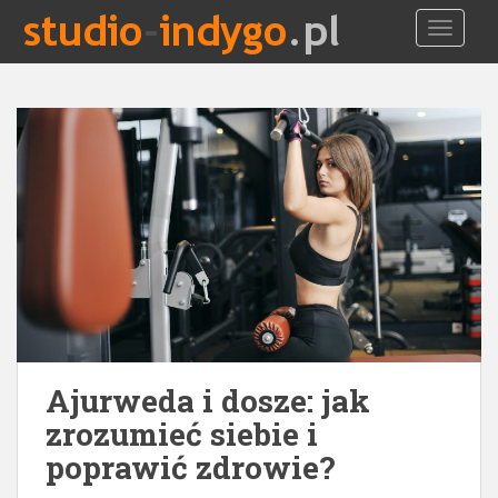
S
TOGGLE
k
i
p
t
o
m
a
i
n
c
o
n
t
e
Ajurweda i dosze: jak
n
t
zrozumieć siebie i
poprawić zdrowie?