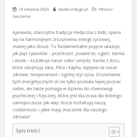
14 sierpnia 2024
studio-indygo.pl
Fitness i
ćwiczenia
Ajurweda, starożytna tradycja medyczna z Indii, opiera
się na harmonijnym zrozumieniu energii życiowej,
znanej jako dosze. To fundamentalne pojęcie ukazuje,
jak pięć żywiołów – przestrzeń, powietrze, ogień, ziemia
i woda – kształtuje nasze ciała i umysły. Każda z dosz,
które obejmują Vata, Pitta i Kapha, wpływa na nasze
zdrowie, temperament i ogólny styl życia. Zrozumienie
tych energetycznych sił nie tylko pozwala lepiej poznać
siebie, ale także pomaga w dążeniu do równowagi
psychicznej i fizycznej, która jest kluczowa dla dobrego
samopoczucia. Jak więc dosze kształtują naszą
codzienność i jakie mają znaczenie dla naszego
zdrowia?
Spis treści