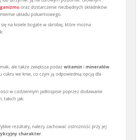
rganizmu
oraz dostarczenie niezbędnych składników
admiernie układu pokarmowego.
się na kisiele bogate w skrobię, które można
k:
smak, ale także zwiększa podaż
witamin
i
minerałów
.
mu cukru we krwi, co czyni ją odpowiednią opcją dla
ości w codziennym jadłospisie poprzez dodawanie
 takich jak:
bkie rezultaty, należy zachować ostrożność przy jej
rykcyjny charakter
.