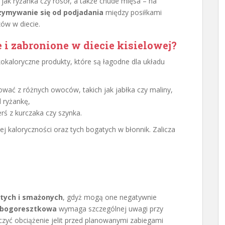
 jak ryżanka czy rosół, a także chude mięsa – na
ymywanie się od podjadania
między posiłkami
zów w diecie.
i zabronione w diecie kisielowej?
okaloryczne produkty, które są łagodne dla układu
wać z różnych owoców, takich jak jabłka czy maliny,
d ryżankę,
rś z kurczaka czy szynka.
j kaloryczności oraz tych bogatych w błonnik. Zalicza
stych i smażonych
, gdyż mogą one negatywnie
ubogoresztkowa
wymaga szczególnej uwagi przy
czyć obciążenie jelit przed planowanymi zabiegami