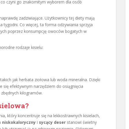
, co czyni go znakomitym wyborem dla osób
 naprawdę zadziwiające. Użytkownicy tej diety mają
ka tygodni. Co więcej, ta forma odżywiania sprzyja
ych poprzez konsumpcję owoców bogatych w
rodne rodzaje kisielu:
, takich jak herbata ziołowa lub woda mineralna. Dzięki
aje się efektywnym narzędziem do osiągnięcia
y zbędnych kilogramów.
sielowa?
a, który koncentruje się na lekkostrawnych kisielach,
n
niskokaloryczny
i
sycący deser
stanowi świetny
ę lub utrzymać ją na zdrowym poziomie. Głównym