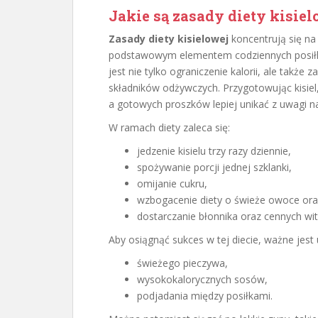
Jakie są
zasady diety
kisiel
Zasady diety kisielowej
koncentrują się na 
podstawowym elementem codziennych posi
jest nie tylko ograniczenie kalorii, ale takż
składników odżywczych. Przygotowując kisiel, 
a gotowych proszków lepiej unikać z uwagi na
W ramach diety zaleca się:
jedzenie kisielu trzy razy dziennie,
spożywanie porcji jednej szklanki,
omijanie cukru,
wzbogacenie diety o świeże owoce or
dostarczanie błonnika oraz cennych wi
Aby osiągnąć sukces w tej diecie, ważne jest 
świeżego pieczywa,
wysokokalorycznych sosów,
podjadania między posiłkami.