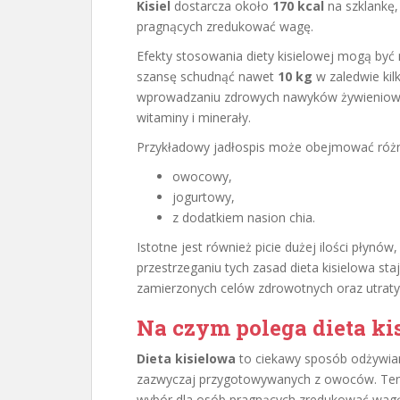
Kisiel
dostarcza około
170 kcal
na szklankę
pragnących zredukować wagę.
Efekty stosowania diety kisielowej mogą być
szansę schudnąć nawet
10 kg
w zaledwie kil
wprowadzaniu zdrowych nawyków żywieniow
witaminy i minerały.
Przykładowy jadłospis może obejmować różno
owocowy,
jogurtowy,
z dodatkiem nasion chia.
Istotne jest również picie dużej ilości płynów
przestrzeganiu tych zasad dieta kisielowa st
zamierzonych celów zdrowotnych oraz utrat
Na czym polega dieta ki
Dieta kisielowa
to ciekawy sposób odżywiani
zazwyczaj przygotowywanych z owoców. Te
wybór dla osób pragnących zredukować wag