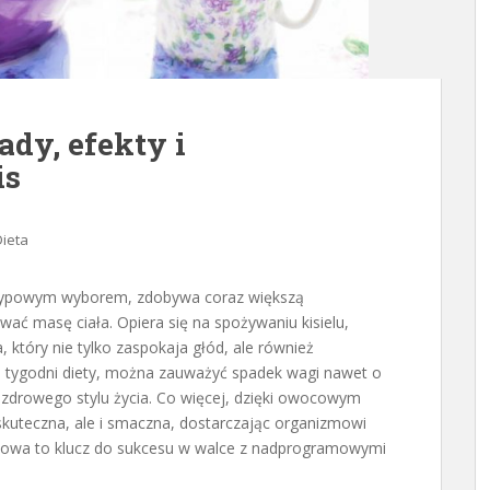
ady, efekty i
is
Dieta
etypowym wyborem, zdobywa coraz większą
ć masę ciała. Opiera się na spożywaniu kisielu,
 który nie tylko zaspokaja głód, ale również
ku tygodni diety, można zauważyć spadek wagi nawet o
 zdrowego stylu życia. Co więcej, dzięki owocowym
ko skuteczna, ale i smaczna, dostarczając organizmowi
sielowa to klucz do sukcesu w walce z nadprogramowymi