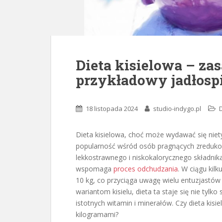
Dieta kisielowa – zas
przykładowy jadłosp
18 listopada 2024
studio-indygo.pl
Dieta kisielowa, choć może wydawać się ni
popularność wśród osób pragnących zredukowa
lekkostrawnego i niskokalorycznego składnika,
wspomaga
proces odchudzania
. W ciągu kil
10 kg, co przyciąga uwagę wielu entuzjastów
wariantom kisielu, dieta ta staje się nie tyl
istotnych witamin i minerałów. Czy dieta ki
kilogramami?