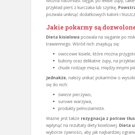
Można natomiast sięgać po lekkie zupy, takie
przykład pierś z kurczaka lub szynkę.
Powstrz
pozwala uniknąć dodatkowych kalorii i tłuszc
Jakie pokarmy są dozwolone 
Dieta kisielowa
pozwala na sięganie po nisk
trawiennego. Wśród nich znajdują się:
owocowe kisiele, które można przygoto
buliony oraz delikatne zupy, na przykła
chude rodzaje mięsa, między innymi pie
Jednakże
, należy unikać pokarmów o wysokie
się do nich:
świeże pieczywo,
surowe warzywa,
produkty pełnoziarniste.
Ważne jest także
rezygnacja z potraw tłu
wpłynąć na rezultaty diety kisielowej.
Dieta 
wyborze żywności, aby jak najbardziej ograni