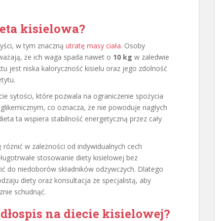
ieta kisielowa?
yści, w tym znaczną
utratę masy ciała
. Osoby
ważają, że ich waga spada nawet o
10 kg
w zaledwie
 jest niska kaloryczność kisielu oraz jego zdolność
tytu.
cie sytości, które pozwala na ograniczenie spożycia
ksie glikemicznym, co oznacza, że nie powoduje nagłych
eta ta wspiera stabilność energetyczną przez cały
 różnić w zależności od indywidualnych cech
ługotrwałe stosowanie diety kisielowej bez
ić do niedoborów składników odżywczych. Dlatego
zaju diety oraz konsultacja ze specjalistą, aby
znie schudnąć.
dłospis na diecie kisielowej?