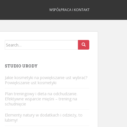
WSPÓŁPRACA I KONTAKT
Search
for:
STUDIO URODY
Jakie kosmetyki na powiększanie ust wybrać?
Powiększanie ust kosmetyki
Plan treningowy i dieta na odchudzanie.
Efektywne wsparcie mięśni – trening na
schudnięcie
Elementy natury w dodatkach i odzieży, to
lubimy!