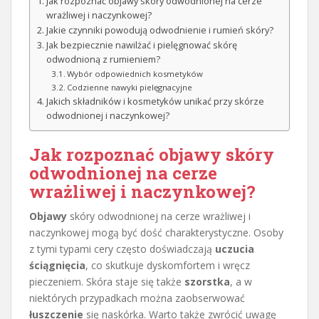
Jak rozpoznać objawy skóry odwodnionej na cerze
wrażliwej i naczynkowej?
Jakie czynniki powodują odwodnienie i rumień skóry?
Jak bezpiecznie nawilżać i pielęgnować skórę
odwodnioną z rumieniem?
Wybór odpowiednich kosmetyków
Codzienne nawyki pielęgnacyjne
Jakich składników i kosmetyków unikać przy skórze
odwodnionej i naczynkowej?
Jak rozpoznać objawy skóry
odwodnionej na cerze
wrażliwej i naczynkowej?
Objawy
skóry odwodnionej na cerze wrażliwej i
naczynkowej mogą być dość charakterystyczne. Osoby
z tymi typami cery często doświadczają
uczucia
ściągnięcia
, co skutkuje dyskomfortem i wręcz
pieczeniem. Skóra staje się także
szorstka
, a w
niektórych przypadkach można zaobserwować
łuszczenie
się naskórka. Warto także zwrócić uwagę