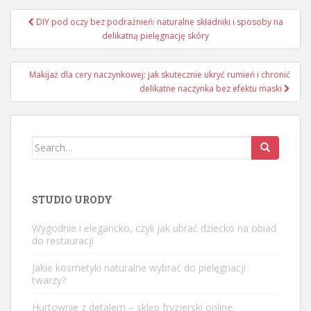
Nawigacja
DIY pod oczy bez podrażnień: naturalne składniki i sposoby na
wpisu
delikatną pielęgnację skóry
Makijaż dla cery naczynkowej: jak skutecznie ukryć rumień i chronić
delikatne naczynka bez efektu maski
Search
for:
STUDIO URODY
Wygodnie i elegancko, czyli jak ubrać dziecko na obiad
do restauracji
Jakie kosmetyki naturalne wybrać do pielęgnacji
twarzy?
Hurtownie z detalem – sklep fryzjerski online.