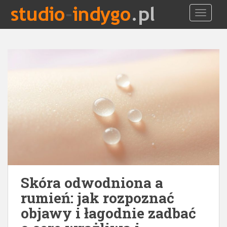
S
TOGGLE
k
i
p
t
o
m
a
i
n
c
o
n
t
e
Skóra odwodniona a
n
t
rumień: jak rozpoznać
objawy i łagodnie zadbać