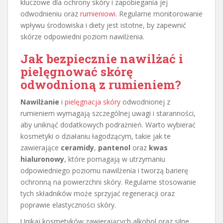
kluczowe dla ochrony skóry i zapobiegania jej
odwodnieniu oraz
rumieniowi
. Regularne monitorowanie
wpływu środowiska i diety jest istotne, by zapewnić
skórze odpowiedni poziom nawilżenia.
Jak bezpiecznie nawilżać i
pielęgnować skórę
odwodnioną z rumieniem?
Nawilżanie
i
pielęgnacja skóry
odwodnionej z
rumieniem wymagają szczególnej uwagi i staranności,
aby uniknąć dodatkowych podrażnień. Warto wybierać
kosmetyki o działaniu łagodzącym, takie jak te
zawierające
ceramidy
,
pantenol
oraz
kwas
hialuronowy
, które pomagają w utrzymaniu
odpowiedniego poziomu nawilżenia i tworzą barierę
ochronną na powierzchni skóry. Regularne stosowanie
tych składników może sprzyjać regeneracji oraz
poprawie elastyczności skóry.
Unikaj kosmetyków zawierających alkohol oraz silne