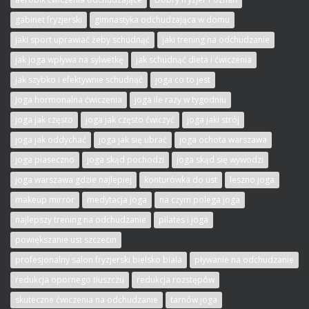
gabinet fryzjerski
gimnastyka odchudzająca w domu
jaki sport uprawiać żeby schudnąć
jaki trening na odchudzanie
jak joga wpływa na sylwetkę
jak schudnąć dieta i ćwiczenia
jak szybko i efektywnie schudnąć
joga co to jest
Joga hormonalna ćwiczenia
joga ile razy w tygodniu
joga jak często
joga jak często ćwiczyć
joga jaki strój
joga jak oddychać
joga jak się ubrać
joga ochota warszawa
joga piaseczno
joga skąd pochodzi
joga skąd się wywodzi
joga warszawa gdzie najlepiej
konturówka do ust
leszno joga
makeup mirror
medytacja joga
na czym polega joga
najlepszy trening na odchudzanie
pilates i joga
powiększanie ust szczecin
profesjonalny salon fryzjerski bielsko biała
pływanie na odchudzanie
redukcja opornego tłuszczu
redukcja rozstępów
skuteczne ćwiczenia na odchudzanie
tarnów joga