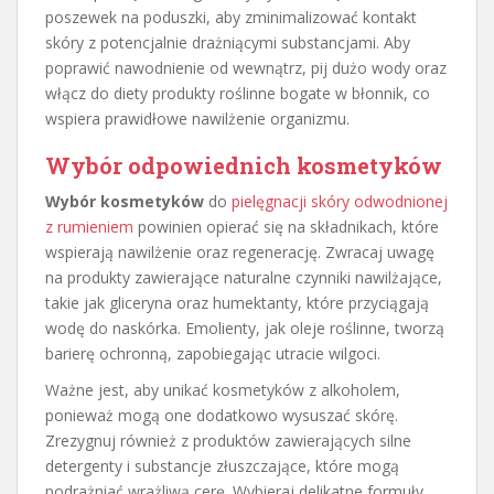
poszewek na poduszki, aby zminimalizować kontakt
skóry z potencjalnie drażniącymi substancjami. Aby
poprawić nawodnienie od wewnątrz, pij dużo wody oraz
włącz do diety produkty roślinne bogate w błonnik, co
wspiera prawidłowe nawilżenie organizmu.
Wybór odpowiednich kosmetyków
Wybór kosmetyków
do
pielęgnacji skóry odwodnionej
z rumieniem
powinien opierać się na składnikach, które
wspierają nawilżenie oraz regenerację. Zwracaj uwagę
na produkty zawierające naturalne czynniki nawilżające,
takie jak gliceryna oraz humektanty, które przyciągają
wodę do naskórka. Emolienty, jak oleje roślinne, tworzą
barierę ochronną, zapobiegając utracie wilgoci.
Ważne jest, aby unikać kosmetyków z alkoholem,
ponieważ mogą one dodatkowo wysuszać skórę.
Zrezygnuj również z produktów zawierających silne
detergenty i substancje złuszczające, które mogą
podrażniać wrażliwą cerę. Wybieraj delikatne formuły,