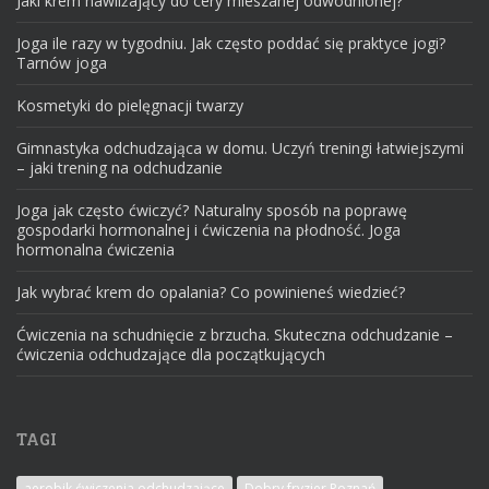
Jaki krem nawilżający do cery mieszanej odwodnionej?
Joga ile razy w tygodniu. Jak często poddać się praktyce jogi?
Tarnów joga
Kosmetyki do pielęgnacji twarzy
Gimnastyka odchudzająca w domu. Uczyń treningi łatwiejszymi
– jaki trening na odchudzanie
Joga jak często ćwiczyć? Naturalny sposób na poprawę
gospodarki hormonalnej i ćwiczenia na płodność. Joga
hormonalna ćwiczenia
Jak wybrać krem do opalania? Co powinieneś wiedzieć?
Ćwiczenia na schudnięcie z brzucha. Skuteczna odchudzanie –
ćwiczenia odchudzające dla początkujących
TAGI
aerobik ćwiczenia odchudzające
Dobry fryzjer Poznań