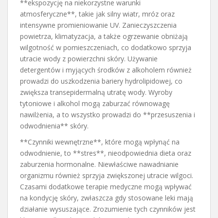
**ekspozycję na niekorzystne warunki
atmosferyczne**, takie jak silny wiatr, mróz oraz
intensywne promieniowanie UV. Zanieczyszczenia
powietrza, klimatyzacja, a także ogrzewanie obniżają
wilgotność w pomieszczeniach, co dodatkowo sprzyja
utracie wody z powierzchni skóry. Używanie
detergentów i myjących środków z alkoholem również
prowadzi do uszkodzenia bariery hydrolipidowej, co
zwiększa transepidermalną utratę wody. Wyroby
tytoniowe i alkohol mogą zaburzać równowagę
nawilżenia, a to wszystko prowadzi do **przesuszenia i
odwodnienia** skóry.
**Czynniki wewnętrzne**, które mogą wpłynąć na
odwodnienie, to **stres**, nieodpowiednia dieta oraz
zaburzenia hormonalne. Niewłaściwe nawadnianie
organizmu również sprzyja zwiększonej utracie wilgoci.
Czasami dodatkowe terapie medyczne mogą wpływać
na kondycję skóry, zwłaszcza gdy stosowane leki mają
działanie wysuszające. Zrozumienie tych czynników jest