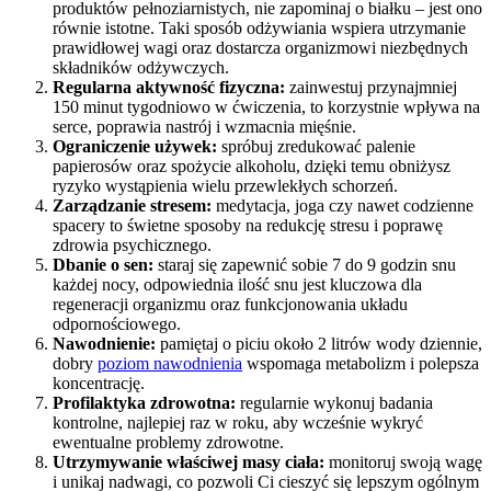
produktów pełnoziarnistych, nie zapominaj o białku – jest ono
równie istotne. Taki sposób odżywiania wspiera utrzymanie
prawidłowej wagi oraz dostarcza organizmowi niezbędnych
składników odżywczych.
Regularna aktywność fizyczna:
zainwestuj przynajmniej
150 minut tygodniowo w ćwiczenia, to korzystnie wpływa na
serce, poprawia nastrój i wzmacnia mięśnie.
Ograniczenie używek:
spróbuj zredukować palenie
papierosów oraz spożycie alkoholu, dzięki temu obniżysz
ryzyko wystąpienia wielu przewlekłych schorzeń.
Zarządzanie stresem:
medytacja, joga czy nawet codzienne
spacery to świetne sposoby na redukcję stresu i poprawę
zdrowia psychicznego.
Dbanie o sen:
staraj się zapewnić sobie 7 do 9 godzin snu
każdej nocy, odpowiednia ilość snu jest kluczowa dla
regeneracji organizmu oraz funkcjonowania układu
odpornościowego.
Nawodnienie:
pamiętaj o piciu około 2 litrów wody dziennie,
dobry
poziom nawodnienia
wspomaga metabolizm i polepsza
koncentrację.
Profilaktyka zdrowotna:
regularnie wykonuj badania
kontrolne, najlepiej raz w roku, aby wcześnie wykryć
ewentualne problemy zdrowotne.
Utrzymywanie właściwej masy ciała:
monitoruj swoją wagę
i unikaj nadwagi, co pozwoli Ci cieszyć się lepszym ogólnym