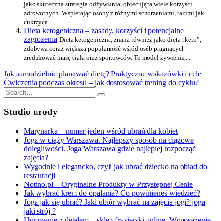
jako skuteczna strategia odżywiania, obiecująca wiele korzyści
zdrowotnych. Wspierając osoby z różnymi schorzeniami, takimi jak
cukrzyca...
Dieta ketogeniczna – zasady, korzyści i potencjalne
zagrożenia
Dieta ketogeniczna, znana również jako dieta „keto”,
zdobywa coraz większą popularność wśród osób pragnących
zredukować masę ciała oraz sportowców. To model żywienia,...
Nawigacja
Jak samodzielnie planować dietę? Praktyczne wskazówki i cele
Ćwiczenia podczas okresu – jak dostosować trening do cyklu?
wpisu
Search
for:
Studio urody
Marynarka – numer jeden wśród ubrań dla kobiet
Joga w ciąży Warszawa. Najlepszy sposób na ciążowe
dolegliwości. Joga Warszawa gdzie najlepiej rozpocząć
zajęcia?
Wygodnie i elegancko, czyli jak ubrać dziecko na obiad do
restauracji
Notino.pl – Oryginalne Produkty w Przystępnej Cenie
Jak wybrać krem do opalania? Co powinieneś wiedzieć?
Joga jak się ubrać? Jaki ubiór wybrać na zajęcia jogi? joga
jaki strój ?
Hurtownie z detalem – sklep fryzjerski online. Wyposażenie