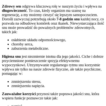
Zdrowy sen
odgrywa kluczową rolę w naszym życiu i wpływa na
długowieczność
. To czas, kiedy organizm ma szansę na
regenerację, a my możemy cieszyć się lepszym samopoczuciem.
Dorośli zazwyczaj potrzebują około
7-8 godzin snu
każdej nocy, co
pozwala na odbudowę komórek oraz tkanek. Niewystarczająca ilość
snu może prowadzić do poważnych problemów zdrowotnych,
takich jak:
osłabienie układu odpornościowego,
choroby serca,
zaburzenia metaboliczne.
Higiena snu
jest niezmiernie istotna dla jego jakości. Ciche i dobrze
przyciemnione pomieszczenie sprzyja efektywnemu
wypoczynkowi. Utrzymywanie regularnego rytmu snu korzystnie
wpływa nie tylko na nasze zdrowie fizyczne, ale także psychiczne,
pomagając w:
zmniejszeniu stresu,
zmniejszeniu napięcia.
Zauważalne korzyści
przynosi także poprawa jakości snu, która
wspiera funkcje poznawcze takie jak: