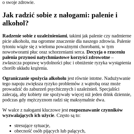
o swoje zdrowie.
Jak radzić sobie z nałogami: palenie i
alkohol?
Radzenie sobie z uzależnieniami
, takimi jak palenie czy nadmierne
picie alkoholu, ma ogromne znaczenie dla naszego zdrowia. Palenie
tytoniu wiąże się z wieloma poważnymi chorobami, w tym
nowotworami płuc oraz schorzeniami serca.
Decyzja o rzuceniu
palenia przynosi natychmiastowe korzyści zdrowotne
–
zwłaszcza poprawę wydolności płuc i obniżenie ryzyka wystąpienia
chorób układu krążenia.
Ograniczanie spożycia alkoholu
jest równie istotne. Nadużywanie
tego napoju zwiększa ryzyko problemów z wątrobą oraz może
prowadzić do zaburzeń psychicznych i uzależnień. Specjaliści
zalecają, aby kobiety nie spożywały więcej niż jeden drink dziennie,
podczas gdy mężczyznom radzi się maksymalnie dwa.
W walce z nałogami kluczowe jest
rozpoznawanie czynników
wyzwalających ich użycie
. Często są to:
stresujące sytuacje,
obecność osób pijących lub palących,