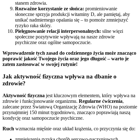
stanem zdrowia.
Rozważne korzystanie ze słońca:
promieniowanie
słoneczne sprzyja produkcji witaminy D, ale pamiętaj, aby
unikać nadmiernego opalania się – to pomoże zmniejszyć
ryzyko raka skóry.
Pielęgnowanie relacji interpersonalnych:
silne więzi
społeczne pozytywnie wpływają na nasze zdrowie
psychiczne oraz ogólne samopoczucie.
Wprowadzenie tych zasad do codziennego życia może znacząco
poprawić jakość Twojego życia oraz jego długość – warto je
zatem zastosować w swojej rutynie!
Jak aktywność fizyczna wpływa na dbanie o
zdrowie?
Aktywność fizyczna
jest kluczowym elementem, który wpływa na
zdrowie i funkcjonowanie organizmu.
Regularne ćwiczenia
,
zalecane przez Światową Organizację Zdrowia (WHO) na poziomie
przynajmniej 150 minut tygodniowo, znacząco poprawiają naszą
kondycję oraz samopoczucie psychiczne.
Ruch
wzmacnia mięśnie oraz układ krążenia, co przyczynia się do:
zmniejszenia ryzyka chorób sercowo-naczyniowych,