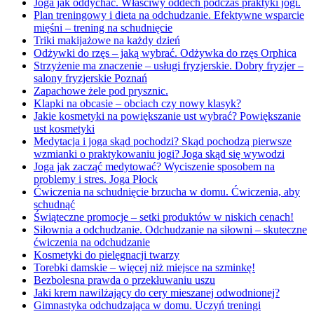
Joga jak oddychać. Właściwy oddech podczas praktyki jogi.
Plan treningowy i dieta na odchudzanie. Efektywne wsparcie
mięśni – trening na schudnięcie
Triki makijażowe na każdy dzień
Odżywki do rzęs – jaką wybrać. Odżywka do rzęs Orphica
Strzyżenie ma znaczenie – usługi fryzjerskie. Dobry fryzjer –
salony fryzjerskie Poznań
Zapachowe żele pod prysznic.
Klapki na obcasie – obciach czy nowy klasyk?
Jakie kosmetyki na powiększanie ust wybrać? Powiększanie
ust kosmetyki
Medytacja i joga skąd pochodzi? Skąd pochodzą pierwsze
wzmianki o praktykowaniu jogi? Joga skąd się wywodzi
Joga jak zacząć medytować? Wyciszenie sposobem na
problemy i stres. Joga Płock
Ćwiczenia na schudnięcie brzucha w domu. Ćwiczenia, aby
schudnąć
Świąteczne promocje – setki produktów w niskich cenach!
Siłownia a odchudzanie. Odchudzanie na siłowni – skuteczne
ćwiczenia na odchudzanie
Kosmetyki do pielęgnacji twarzy
Torebki damskie – więcej niż miejsce na szminkę!
Bezbolesna prawda o przekłuwaniu uszu
Jaki krem nawilżający do cery mieszanej odwodnionej?
Gimnastyka odchudzająca w domu. Uczyń treningi