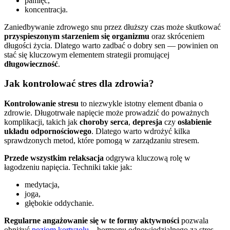
pamięć,
koncentracja.
Zaniedbywanie zdrowego snu przez dłuższy czas może skutkować
przyspieszonym starzeniem się organizmu
oraz skróceniem
długości życia. Dlatego warto zadbać o dobry sen — powinien on
stać się kluczowym elementem strategii promującej
długowieczność
.
Jak kontrolować stres dla zdrowia?
Kontrolowanie stresu
to niezwykle istotny element dbania o
zdrowie. Długotrwałe napięcie może prowadzić do poważnych
komplikacji, takich jak
choroby serca
,
depresja
czy
osłabienie
układu odpornościowego
. Dlatego warto wdrożyć kilka
sprawdzonych metod, które pomogą w zarządzaniu stresem.
Przede wszystkim relaksacja
odgrywa kluczową rolę w
łagodzeniu napięcia. Techniki takie jak:
medytacja,
joga,
głębokie oddychanie.
Regularne angażowanie się w te formy aktywności
pozwala
obniżyć
poziom kortyzolu
– hormonu odpowiedzialnego za stres.