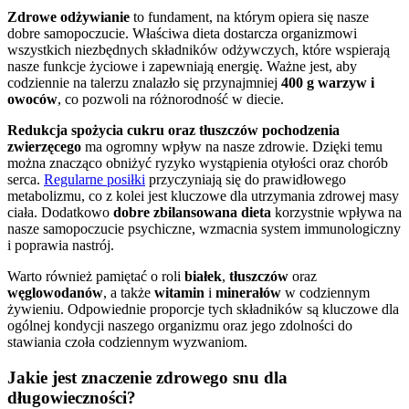
Zdrowe odżywianie
to fundament, na którym opiera się nasze
dobre samopoczucie. Właściwa dieta dostarcza organizmowi
wszystkich niezbędnych składników odżywczych, które wspierają
nasze funkcje życiowe i zapewniają energię. Ważne jest, aby
codziennie na talerzu znalazło się przynajmniej
400 g warzyw i
owoców
, co pozwoli na różnorodność w diecie.
Redukcja spożycia cukru oraz tłuszczów pochodzenia
zwierzęcego
ma ogromny wpływ na nasze zdrowie. Dzięki temu
można znacząco obniżyć ryzyko wystąpienia otyłości oraz chorób
serca.
Regularne posiłki
przyczyniają się do prawidłowego
metabolizmu, co z kolei jest kluczowe dla utrzymania zdrowej masy
ciała. Dodatkowo
dobre zbilansowana dieta
korzystnie wpływa na
nasze samopoczucie psychiczne, wzmacnia system immunologiczny
i poprawia nastrój.
Warto również pamiętać o roli
białek
,
tłuszczów
oraz
węglowodanów
, a także
witamin
i
minerałów
w codziennym
żywieniu. Odpowiednie proporcje tych składników są kluczowe dla
ogólnej kondycji naszego organizmu oraz jego zdolności do
stawiania czoła codziennym wyzwaniom.
Jakie jest znaczenie zdrowego snu dla
długowieczności?