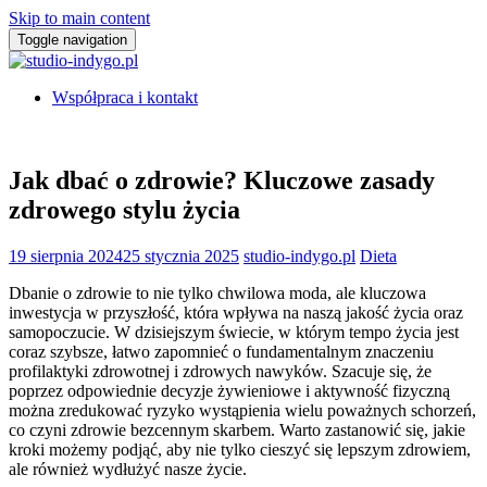
Skip to main content
Toggle navigation
Współpraca i kontakt
Jak dbać o zdrowie? Kluczowe zasady
zdrowego stylu życia
19 sierpnia 2024
25 stycznia 2025
studio-indygo.pl
Dieta
Dbanie o zdrowie to nie tylko chwilowa moda, ale kluczowa
inwestycja w przyszłość, która wpływa na naszą jakość życia oraz
samopoczucie. W dzisiejszym świecie, w którym tempo życia jest
coraz szybsze, łatwo zapomnieć o fundamentalnym znaczeniu
profilaktyki zdrowotnej i zdrowych nawyków. Szacuje się, że
poprzez odpowiednie decyzje żywieniowe i aktywność fizyczną
można zredukować ryzyko wystąpienia wielu poważnych schorzeń,
co czyni zdrowie bezcennym skarbem. Warto zastanowić się, jakie
kroki możemy podjąć, aby nie tylko cieszyć się lepszym zdrowiem,
ale również wydłużyć nasze życie.