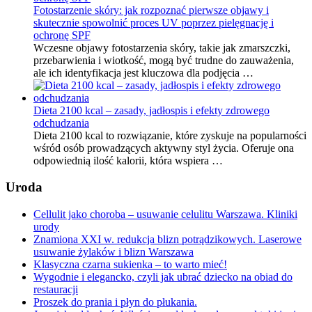
Fotostarzenie skóry: jak rozpoznać pierwsze objawy i
skutecznie spowolnić proces UV poprzez pielęgnację i
ochronę SPF
Wczesne objawy fotostarzenia skóry, takie jak zmarszczki,
przebarwienia i wiotkość, mogą być trudne do zauważenia,
ale ich identyfikacja jest kluczowa dla podjęcia …
Dieta 2100 kcal – zasady, jadłospis i efekty zdrowego
odchudzania
Dieta 2100 kcal to rozwiązanie, które zyskuje na popularności
wśród osób prowadzących aktywny styl życia. Oferuje ona
odpowiednią ilość kalorii, która wspiera …
Uroda
Cellulit jako choroba – usuwanie celulitu Warszawa. Kliniki
urody
Znamiona XXI w. redukcja blizn potrądzikowych. Laserowe
usuwanie żylaków i blizn Warszawa
Klasyczna czarna sukienka – to warto mieć!
Wygodnie i elegancko, czyli jak ubrać dziecko na obiad do
restauracji
Proszek do prania i płyn do płukania.