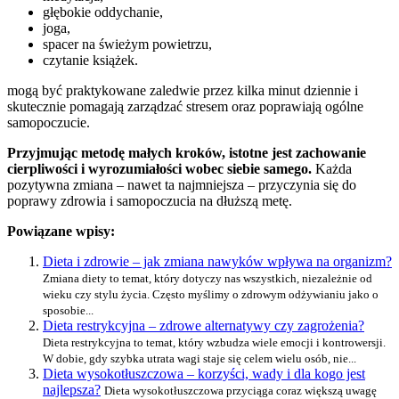
głębokie oddychanie,
joga,
spacer na świeżym powietrzu,
czytanie książek.
mogą być praktykowane zaledwie przez kilka minut dziennie i
skutecznie pomagają zarządzać stresem oraz poprawiają ogólne
samopoczucie.
Przyjmując metodę małych kroków, istotne jest zachowanie
cierpliwości i wyrozumiałości wobec siebie samego.
Każda
pozytywna zmiana – nawet ta najmniejsza – przyczynia się do
poprawy zdrowia i samopoczucia na dłuższą metę.
Powiązane wpisy:
Dieta i zdrowie – jak zmiana nawyków wpływa na organizm?
Zmiana diety to temat, który dotyczy nas wszystkich, niezależnie od
wieku czy stylu życia. Często myślimy o zdrowym odżywianiu jako o
sposobie...
Dieta restrykcyjna – zdrowe alternatywy czy zagrożenia?
Dieta restrykcyjna to temat, który wzbudza wiele emocji i kontrowersji.
W dobie, gdy szybka utrata wagi staje się celem wielu osób, nie...
Dieta wysokotłuszczowa – korzyści, wady i dla kogo jest
najlepsza?
Dieta wysokotłuszczowa przyciąga coraz większą uwagę