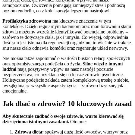
samopoczucie. Ćwiczenia pomagają zmniejszyć stres i podnoszą
poziom endorfin, co z kolei sprzyja lepszemu nastrojowi.
Profilaktyka zdrowotna
ma kluczowe znaczenie w tym
kontekście. Dzięki regularnym badaniom oraz monitorowaniu stanu
zdrowia możemy wcześnie identyfikować potencjalne problemy –
zarówno te dotyczące ciała, jak i umysłu. Co więcej, odpowiednia
ilość snu jest istotna dla regeneracji organizmu; to właśnie w trakcie
snu nasze ciało odnawia komórki oraz regeneruje układ nerwowy.
Nie można także zapominać o wartości bliskich relacji społecznych
oraz optymistycznego podejścia do życia.
Silne więzi z innymi
ludźmi
mają pozytywny wpływ na nasz nastrój i poczucie
bezpieczeństwa, co przekłada się na lepsze zdrowie psychiczne.
Holistyczne podejście zakłada zatem kompleksową troskę o siebie,
uwzględniając wszystkie aspekty życia – zarówno fizyczne, jak i
emocjonalne.
Jak dbać o zdrowie? 10 kluczowych zasad
Aby skutecznie zadbać o swoje zdrowie, warto kierować się
dziesięcioma istotnymi zasadami.
Oto one:
Zdrowa dieta:
spożywaj dużą ilość owoców, warzyw oraz