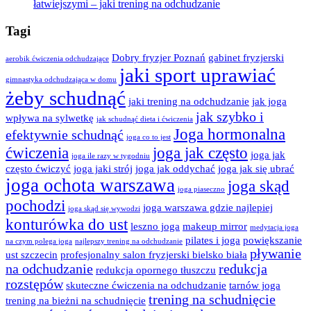
łatwiejszymi – jaki trening na odchudzanie
Tagi
Dobry fryzjer Poznań
gabinet fryzjerski
aerobik ćwiczenia odchudzające
jaki sport uprawiać
gimnastyka odchudzająca w domu
żeby schudnąć
jaki trening na odchudzanie
jak joga
jak szybko i
wpływa na sylwetkę
jak schudnąć dieta i ćwiczenia
Joga hormonalna
efektywnie schudnąć
joga co to jest
ćwiczenia
joga jak często
joga jak
joga ile razy w tygodniu
często ćwiczyć
joga jaki strój
joga jak oddychać
joga jak się ubrać
joga ochota warszawa
joga skąd
joga piaseczno
pochodzi
joga warszawa gdzie najlepiej
joga skąd się wywodzi
konturówka do ust
leszno joga
makeup mirror
medytacja joga
pilates i joga
powiększanie
na czym polega joga
najlepszy trening na odchudzanie
pływanie
ust szczecin
profesjonalny salon fryzjerski bielsko biała
na odchudzanie
redukcja
redukcja opornego tłuszczu
rozstępów
skuteczne ćwiczenia na odchudzanie
tarnów joga
trening na schudnięcie
trening na bieżni na schudnięcie