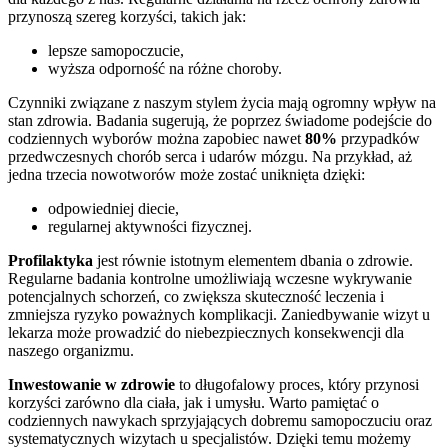
przynoszą szereg korzyści, takich jak:
lepsze samopoczucie,
wyższa odporność na różne choroby.
Czynniki związane z naszym stylem życia mają ogromny wpływ na
stan zdrowia. Badania sugerują, że poprzez świadome podejście do
codziennych wyborów można zapobiec nawet
80%
przypadków
przedwczesnych chorób serca i udarów mózgu. Na przykład, aż
jedna trzecia nowotworów może zostać uniknięta dzięki:
odpowiedniej diecie,
regularnej aktywności fizycznej.
Profilaktyka
jest równie istotnym elementem dbania o zdrowie.
Regularne badania kontrolne umożliwiają wczesne wykrywanie
potencjalnych schorzeń, co zwiększa skuteczność leczenia i
zmniejsza ryzyko poważnych komplikacji. Zaniedbywanie wizyt u
lekarza może prowadzić do niebezpiecznych konsekwencji dla
naszego organizmu.
Inwestowanie w zdrowie
to długofalowy proces, który przynosi
korzyści zarówno dla ciała, jak i umysłu. Warto pamiętać o
codziennych nawykach sprzyjających dobremu samopoczuciu oraz
systematycznych wizytach u specjalistów. Dzięki temu możemy