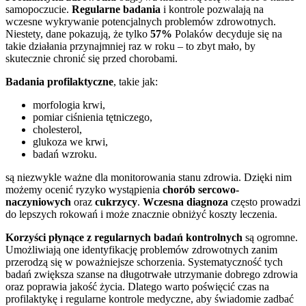
samopoczucie.
Regularne badania
i kontrole pozwalają na
wczesne wykrywanie potencjalnych problemów zdrowotnych.
Niestety, dane pokazują, że tylko
57%
Polaków decyduje się na
takie działania przynajmniej raz w roku – to zbyt mało, by
skutecznie chronić się przed chorobami.
Badania profilaktyczne
, takie jak:
morfologia krwi,
pomiar ciśnienia tętniczego,
cholesterol,
glukoza we krwi,
badań wzroku.
są niezwykle ważne dla monitorowania stanu zdrowia. Dzięki nim
możemy ocenić ryzyko wystąpienia
chorób sercowo-
naczyniowych
oraz
cukrzycy
.
Wczesna diagnoza
często prowadzi
do lepszych rokowań i może znacznie obniżyć koszty leczenia.
Korzyści płynące z regularnych badań kontrolnych
są ogromne.
Umożliwiają one identyfikację problemów zdrowotnych zanim
przerodzą się w poważniejsze schorzenia. Systematyczność tych
badań zwiększa szanse na długotrwałe utrzymanie dobrego zdrowia
oraz poprawia jakość życia. Dlatego warto poświęcić czas na
profilaktykę i regularne kontrole medyczne, aby świadomie zadbać