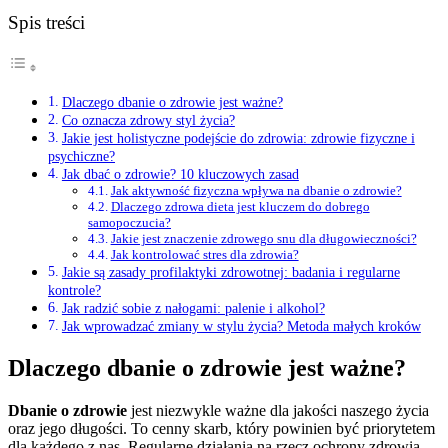
Spis treści
Dlaczego dbanie o zdrowie jest ważne?
Co oznacza zdrowy styl życia?
Jakie jest holistyczne podejście do zdrowia: zdrowie fizyczne i
psychiczne?
Jak dbać o zdrowie? 10 kluczowych zasad
Jak aktywność fizyczna wpływa na dbanie o zdrowie?
Dlaczego zdrowa dieta jest kluczem do dobrego
samopoczucia?
Jakie jest znaczenie zdrowego snu dla długowieczności?
Jak kontrolować stres dla zdrowia?
Jakie są zasady profilaktyki zdrowotnej: badania i regularne
kontrole?
Jak radzić sobie z nałogami: palenie i alkohol?
Jak wprowadzać zmiany w stylu życia? Metoda małych kroków
Dlaczego dbanie o zdrowie jest ważne?
Dbanie o zdrowie
jest niezwykle ważne dla jakości naszego życia
oraz jego długości. To cenny skarb, który powinien być priorytetem
dla każdego z nas. Regularne działania na rzecz ochrony zdrowia