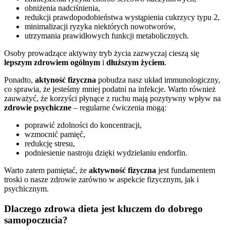
obniżenia nadciśnienia,
redukcji prawdopodobieństwa wystąpienia cukrzycy typu 2,
minimalizacji ryzyka niektórych nowotworów,
utrzymania prawidłowych funkcji metabolicznych.
Osoby prowadzące aktywny tryb życia zazwyczaj cieszą się
lepszym zdrowiem ogólnym
i
dłuższym życiem
.
Ponadto,
aktyność fizyczna
pobudza nasz układ immunologiczny,
co sprawia, że jesteśmy mniej podatni na infekcje. Warto również
zauważyć, że korzyści płynące z ruchu mają pozytywny wpływ na
zdrowie psychiczne
– regularne ćwiczenia mogą:
poprawić zdolności do koncentracji,
wzmocnić pamięć,
redukcję stresu,
podniesienie nastroju dzięki wydzielaniu endorfin.
Warto zatem pamiętać, że
aktywność fizyczna
jest fundamentem
troski o nasze zdrowie zarówno w aspekcie fizycznym, jak i
psychicznym.
Dlaczego zdrowa dieta jest kluczem do dobrego
samopoczucia?