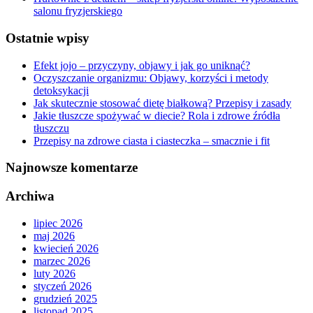
salonu fryzjerskiego
Ostatnie wpisy
Efekt jojo – przyczyny, objawy i jak go uniknąć?
Oczyszczanie organizmu: Objawy, korzyści i metody
detoksykacji
Jak skutecznie stosować dietę białkową? Przepisy i zasady
Jakie tłuszcze spożywać w diecie? Rola i zdrowe źródła
tłuszczu
Przepisy na zdrowe ciasta i ciasteczka – smacznie i fit
Najnowsze komentarze
Archiwa
lipiec 2026
maj 2026
kwiecień 2026
marzec 2026
luty 2026
styczeń 2026
grudzień 2025
listopad 2025