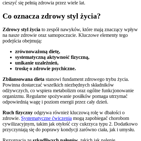
cieszyć się pełnią zdrowia przez wiele lat.
Co oznacza zdrowy styl życia?
Zdrowy styl życia
to zespół nawyków, które mają znaczący wpływ
na nasze zdrowie oraz samopoczucie. Kluczowe elementy tego
podejścia obejmują:
zrównoważoną dietę,
systematyczną aktywność fizyczną,
unikanie uzależnień,
troskę o zdrowie psychiczne.
Zbilansowana dieta
stanowi fundament zdrowego trybu życia.
Powinna dostarczać wszelkich niezbędnych składników
odżywczych, co wspiera metabolizm oraz ogólne funkcjonowanie
organizmu. Regularne spożywanie posiłków pomaga utrzymać
odpowiednią wagę i poziom energii przez cały dzień.
Ruch fizyczny
odgrywa również kluczową rolę w dbałości o
zdrowie.
Systematyczne ćwiczenia
mogą zapobiegać chorobom
cywilizacyjnym, takim jak otyłość czy cukrzyca typu 2. Dodatkowo
przyczyniają się do poprawy kondycji zarówno ciała, jak i umysłu.
Rezygnacja ze
szkodliwych nałogów
, takich jak palenie