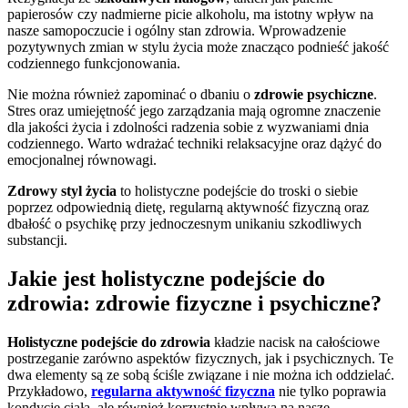
papierosów czy nadmierne picie alkoholu, ma istotny wpływ na
nasze samopoczucie i ogólny stan zdrowia. Wprowadzenie
pozytywnych zmian w stylu życia może znacząco podnieść jakość
codziennego funkcjonowania.
Nie można również zapominać o dbaniu o
zdrowie psychiczne
.
Stres oraz umiejętność jego zarządzania mają ogromne znaczenie
dla jakości życia i zdolności radzenia sobie z wyzwaniami dnia
codziennego. Warto wdrażać techniki relaksacyjne oraz dążyć do
emocjonalnej równowagi.
Zdrowy styl życia
to holistyczne podejście do troski o siebie
poprzez odpowiednią dietę, regularną aktywność fizyczną oraz
dbałość o psychikę przy jednoczesnym unikaniu szkodliwych
substancji.
Jakie jest holistyczne podejście do
zdrowia: zdrowie fizyczne i psychiczne?
Holistyczne podejście do zdrowia
kładzie nacisk na całościowe
postrzeganie zarówno aspektów fizycznych, jak i psychicznych. Te
dwa elementy są ze sobą ściśle związane i nie można ich oddzielać.
Przykładowo,
regularna aktywność fizyczna
nie tylko poprawia
kondycję ciała, ale również korzystnie wpływa na nasze