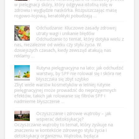
w pielęgnacji skóry, który odgrywa istotną rolę w
zdrowiu i wyglądzie naskórka. Rozpuszczając masę
rogowo-łojową, keratolityki pobudzają …
Odchudzanie: Kluczowe zasady zdrowej
utraty wagi i unikanie błędów
Odchudzanie to temat, który dotyka wielu z
nas, niezależnie od wieku czy stylu życia. W
dzisiejszych czasach, kiedy zewsząd atakują nas
reklamy …
Rutyna pielęgnacyjna na lato: jak odchudzić
warstwy, by SPF nie rolował się i skóra nie
błyszczała się zbyt szybko
Zbyt wiele warstw kosmetyków w letniej rutynie
pielęgnacyjnej może prowadzić do nieprzyjemnych
efektów, takich jak rolowanie się filtrów SPF i
nadmierne błyszczenie …
Oczyszczanie i zdrowie wątroby – jak
wspierać detoksykację?
Oczyszczanie wątroby to temat, który zyskuje na
znaczeniu w kontekście zdrowego stylu życia i
detoksykacji organizmu. Wątroba, będąca