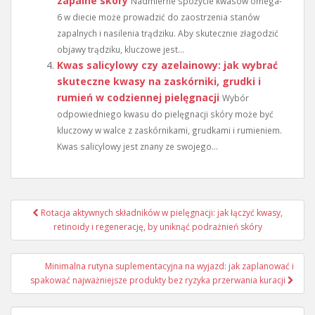
zapalne skóry
Nadmierne spożycie kwasów omega-
6 w diecie może prowadzić do zaostrzenia stanów
zapalnych i nasilenia trądziku. Aby skutecznie złagodzić
objawy trądziku, kluczowe jest...
Kwas salicylowy czy azelainowy: jak wybrać
skuteczne kwasy na zaskórniki, grudki i
rumień w codziennej pielęgnacji
Wybór
odpowiedniego kwasu do pielęgnacji skóry może być
kluczowy w walce z zaskórnikami, grudkami i rumieniem.
Kwas salicylowy jest znany ze swojego...
Nawigacja
Rotacja aktywnych składników w pielęgnacji: jak łączyć kwasy,
wpisu
retinoidy i regenerację, by uniknąć podrażnień skóry
Minimalna rutyna suplementacyjna na wyjazd: jak zaplanować i
spakować najważniejsze produkty bez ryzyka przerwania kuracji