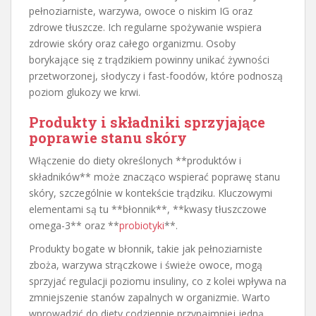
pełnoziarniste, warzywa, owoce o niskim IG oraz
zdrowe tłuszcze. Ich regularne spożywanie wspiera
zdrowie skóry oraz całego organizmu. Osoby
borykające się z trądzikiem powinny unikać żywności
przetworzonej, słodyczy i fast-foodów, które podnoszą
poziom glukozy we krwi.
Produkty i składniki sprzyjające
poprawie stanu skóry
Włączenie do diety określonych **produktów i
składników** może znacząco wspierać poprawę stanu
skóry, szczególnie w kontekście trądziku. Kluczowymi
elementami są tu **błonnik**, **kwasy tłuszczowe
omega-3** oraz **
probiotyki
**.
Produkty bogate w błonnik, takie jak pełnoziarniste
zboża, warzywa strączkowe i świeże owoce, mogą
sprzyjać regulacji poziomu insuliny, co z kolei wpływa na
zmniejszenie stanów zapalnych w organizmie. Warto
wprowadzić do diety codziennie przynajmniej jedną