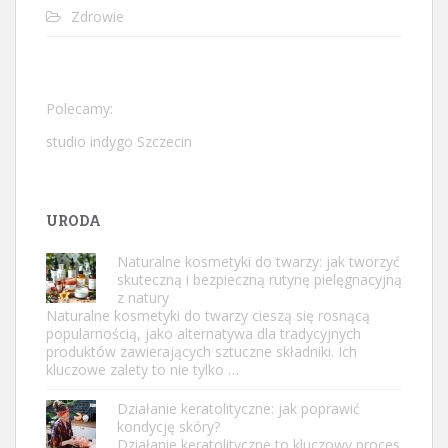
Zdrowie
Polecamy:
studio indygo Szczecin
URODA
Naturalne kosmetyki do twarzy: jak tworzyć
skuteczną i bezpieczną rutynę pielęgnacyjną
z natury
Naturalne kosmetyki do twarzy cieszą się rosnącą
popularnością, jako alternatywa dla tradycyjnych
produktów zawierających sztuczne składniki. Ich
kluczowe zalety to nie tylko …
Działanie keratolityczne: jak poprawić
kondycję skóry?
Działanie keratolityczne to kluczowy proces