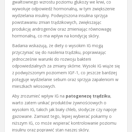
gwałtownego wzrostu poziomu glukozy we krwi, co
wywołuje odpowiedź hormonalną, w tym zwiększenie
wydzielania insuliny. Podwyższona insulina sprzyja
powstawaniu zmian trądzikowych, zwiększając
produkcję androgenów oraz zmieniając równowagę
hormonalną, co ma wpływ na kondycję skóry.
Badania wskazują, że diety o wysokim IG mogą
przyczyniać się do nasilenia trądziku, poprawiając
jednocześnie warunki do rozwoju bakterii
odpowiedzialnych za zmiany skórne. Wysoki IG wiąże się
z podwyższonym poziomem IGF-1, co jeszcze bardziej
potęguje wydzielanie sebum oraz sprzyja zapaleniom w
mieszkach włosowych.
Aby zrozumieć wpływ IG na
patogenezę trądziku
,
warto zatem unikać produktów żywnościowych o
wysokim IG, takich jak biały chleb, słodycze czy napoje
gazowane. Zamiast tego, lepiej wybierać pokarmy o
niższym IG, co może wspierać kontrolowanie poziomu
insuliny oraz poprawić stan naszej skóry.