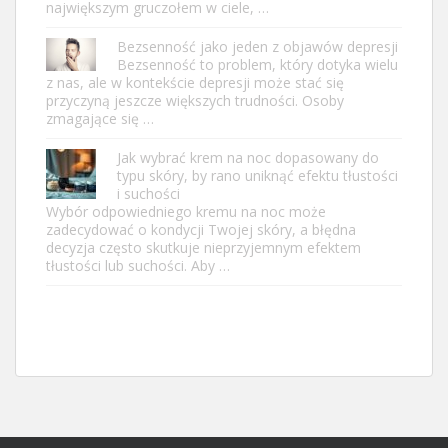
największym gruczołem w ciele, …
Bezsenność jako jeden z objawów depresji
Bezsenność to problem, który dotyka wielu
z nas, ale w kontekście depresji może stać się
przyczyną jeszcze większych trudności. Osoby
zmagające się …
Jak wybrać krem na noc dopasowany do
typu skóry, by rano uniknąć efektu tłustości
i suchości
Wybór odpowiedniego kremu na noc może
zadecydować o kondycji Twojej skóry, a błędna
decyzja często skutkuje nieprzyjemnym efektem
tłustości lub suchości. Aby …