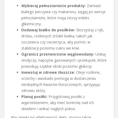
Wybieraj pełnoziarniste produkty:
Zamiast
białego pieczywa czy makaronu, sięgaj po wersje
pełnoziarniste, które mają niższy indeks
glikemiczny.
Dodawaj białko do posiłków:
Skorzystaj z ryb,
drobiu, roślinnych źródeł białka, takich jak
soczewica czy ciecierzyca, aby pomóc w
stabilizacji poziomu cukru we krwi.
Ogranicz przetworzone węglowodany:
Unikaj
słodyczy, napojów gazowanych i przekąsek, które
powodują szybkie skoki poziomu glukozy.
Inwestuj w zdrowe tłuszcze:
Oleje roślinne,
orzechy i awokado pomogą w dostarczeniu
niezbędnych kwasów tłuszczowych, sprzyjając
zdrowiu skóry.
Planuj posiłki:
Przygotowuj posiłki z
wyprzedzeniem, aby mieć kontrolę nad ich
składem i unikać nagłych pokus.
Aby zwiększyć efektywność diety, można także