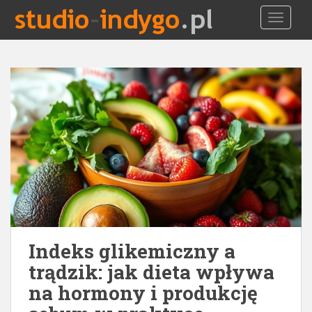
S
TOGGLE
k
i
p
t
o
m
a
i
n
c
o
n
t
e
Indeks glikemiczny a
n
t
trądzik: jak dieta wpływa
na hormony i produkcję