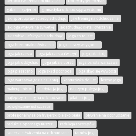
aerobik ćwiczenia odchudzające
Dobry fryzjer Poznań
gabinet fryzjerski
gimnastyka odchudzająca w domu
jaki sport uprawiać żeby schudnąć
jaki trening na odchudzanie
jak joga wpływa na sylwetkę
jak schudnąć dieta i ćwiczenia
jak szybko i efektywnie schudnąć
joga co to jest
Joga hormonalna ćwiczenia
joga ile razy w tygodniu
joga jak często
joga jak często ćwiczyć
joga jaki strój
joga jak oddychać
joga jak się ubrać
joga ochota warszawa
joga piaseczno
joga skąd pochodzi
joga skąd się wywodzi
joga warszawa gdzie najlepiej
konturówka do ust
leszno joga
makeup mirror
medytacja joga
na czym polega joga
najlepszy trening na odchudzanie
pilates i joga
powiększanie ust szczecin
profesjonalny salon fryzjerski bielsko biała
pływanie na odchudzanie
redukcja opornego tłuszczu
redukcja rozstępów
skuteczne ćwiczenia na odchudzanie
tarnów joga