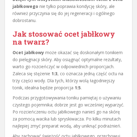
jabłkowego
nie tylko poprawia kondycję skóry, ale
również przyczynia się do jej regeneracji i ogólnego
dobrostanu.
Jak stosować ocet jabłkowy
na twarz?
Ocet jabłkowy
może okazać się doskonałym tonikiem
do pielęgnacji skóry. Aby osiągnąć optymalne rezultaty,
warto go rozcieńczyć w odpowiednich proporcjach.
Zaleca się stężenie
1:3
, co oznacza jedną część octu na
trzy części wody. Dla tych, którzy wolą łagodniejszy
tonik, idealna będzie proporcja
1:5
.
Podczas przygotowywania toniku pamiętaj o używaniu
czystego pojemnika; dobrze jest go wcześniej wyparzyć.
Po rozcieńczeniu octu jabłkowego nanieś go na skórę
za pomocą wacika lub spryskiwacza. Po kilku minutach
najlepiej zmyć preparat wodą, aby uniknąć podrażnień.
Aby zachować świeżość octu jabłkowego, przechowuj