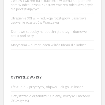
Zestaw ćwiczeń na schudniecie w domu. Co pomoże
nam w odchudzaniu? Zestaw ćwiczeń odchudzających
dla początkujących
Utrapienie XXI w. – redukcja rozstępów. Laserowe
usuwanie rozstępów Warszawa
Domowe sposoby na opuchnięte oczy – domowe
płatki pod oczy
Marynarka – numer jeden wśród ubrań dla kobiet
OSTATNIE WPISY
Efekt jojo – przyczyny, objawy i jak go uniknąć?
Oczyszczanie organizmu: Objawy, korzyści i metody
detoksykacji