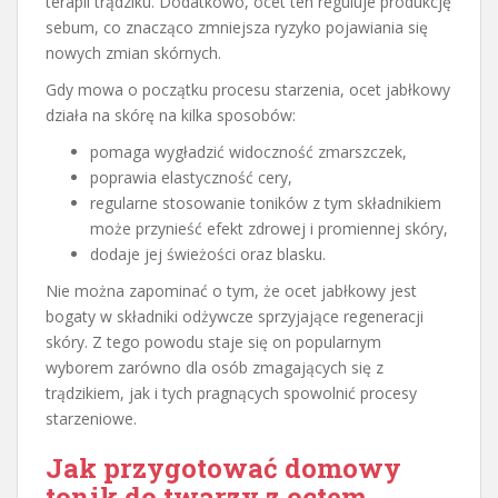
terapii trądziku. Dodatkowo, ocet ten reguluje produkcję
sebum, co znacząco zmniejsza ryzyko pojawiania się
nowych zmian skórnych.
Gdy mowa o początku procesu starzenia, ocet jabłkowy
działa na skórę na kilka sposobów:
pomaga wygładzić widoczność zmarszczek,
poprawia elastyczność cery,
regularne stosowanie toników z tym składnikiem
może przynieść efekt zdrowej i promiennej skóry,
dodaje jej świeżości oraz blasku.
Nie można zapominać o tym, że ocet jabłkowy jest
bogaty w składniki odżywcze sprzyjające regeneracji
skóry. Z tego powodu staje się on popularnym
wyborem zarówno dla osób zmagających się z
trądzikiem, jak i tych pragnących spowolnić procesy
starzeniowe.
Jak przygotować domowy
tonik do twarzy z octem