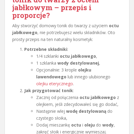
jabłkowym – przepis i
proporcje?
Aby stworzyć domowy tonik do twarzy z użyciem
octu
jabłkowego
, nie potrzebujesz wielu składników. Oto
prosty przepis na ten naturalny kosmetyk:
Potrzebne składniki
:
1/4 szklanki
octu jabłkowego
,
1 szklanka
wody destylowanej
,
Opcjonalnie: 3 krople
olejku
lawendowego
lub innego ulubionego
olejku eterycznego
.
Jak przygotować tonik
:
Zacznij od połączenia
octu jabłkowego
z
olejkiem, jeśli zdecydowałeś się go dodać,
Następnie wlej
wodę destylowaną
do
czystego słoika,
Dodaj mieszankę
octu
i
oleju
do
wody
,
zakręć słoik i energicznie wymieszaj.