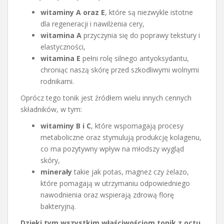
witaminy A oraz E
, które są niezwykle istotne
dla regeneracji i nawilżenia cery,
witamina A
przyczynia się do poprawy tekstury i
elastyczności,
witamina E
pełni rolę silnego antyoksydantu,
chroniąc naszą skórę przed szkodliwymi wolnymi
rodnikami.
Oprócz tego tonik jest źródłem wielu innych cennych
składników, w tym:
witaminy B i C
, które wspomagają procesy
metaboliczne oraz stymulują produkcję kolagenu,
co ma pozytywny wpływ na młodszy wygląd
skóry,
minerały
takie jak potas, magnez czy żelazo,
które pomagają w utrzymaniu odpowiedniego
nawodnienia oraz wspierają zdrową florę
bakteryjną.
Dzięki tym wszystkim właściwościom tonik z octu