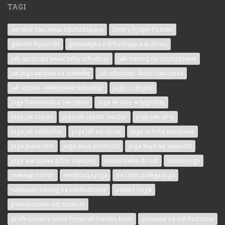
TAGI
aerobik ćwiczenia odchudzające
Dobry fryzjer Poznań
gabinet fryzjerski
gimnastyka odchudzająca w domu
jaki sport uprawiać żeby schudnąć
jaki trening na odchudzanie
jak joga wpływa na sylwetkę
jak schudnąć dieta i ćwiczenia
jak szybko i efektywnie schudnąć
joga co to jest
Joga hormonalna ćwiczenia
joga ile razy w tygodniu
joga jak często
joga jak często ćwiczyć
joga jaki strój
joga jak oddychać
joga jak się ubrać
joga ochota warszawa
joga piaseczno
joga skąd pochodzi
joga skąd się wywodzi
joga warszawa gdzie najlepiej
konturówka do ust
leszno joga
makeup mirror
medytacja joga
na czym polega joga
najlepszy trening na odchudzanie
pilates i joga
powiększanie ust szczecin
profesjonalny salon fryzjerski bielsko biała
pływanie na odchudzanie