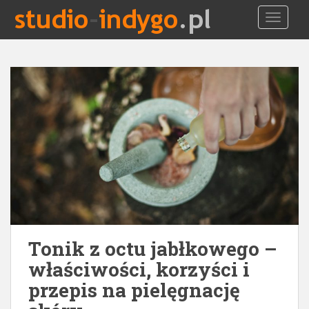
S
TOGGLE
k
i
p
t
o
m
a
i
n
c
o
n
t
e
Tonik z octu jabłkowego –
n
t
właściwości, korzyści i
przepis na pielęgnację