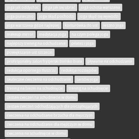
joga jak oddychać
joga jak się ubrać
joga ochota warszawa
joga piaseczno
joga skąd pochodzi
joga skąd się wywodzi
joga warszawa gdzie najlepiej
konturówka do ust
leszno joga
makeup mirror
medytacja joga
na czym polega joga
najlepszy trening na odchudzanie
pilates i joga
powiększanie ust szczecin
profesjonalny salon fryzjerski bielsko biała
pływanie na odchudzanie
redukcja opornego tłuszczu
redukcja rozstępów
skuteczne ćwiczenia na odchudzanie
tarnów joga
trening na bieżni na schudnięcie
trening na schudnięcie
zestaw ćwiczeń na schudniecie w domu
zestaw ćwiczeń odchudzających dla początkujących
ćwiczenia na odchudzanie brzucha dla mężczyzn
ćwiczenia na odchudzanie dla mężczyzn w domu
ćwiczenia na schudnięcie w domu