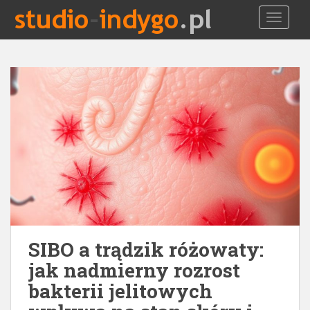
S
TOGGLE
k
i
p
t
o
m
a
i
n
c
o
n
t
e
SIBO a trądzik różowaty:
n
t
jak nadmierny rozrost
bakterii jelitowych