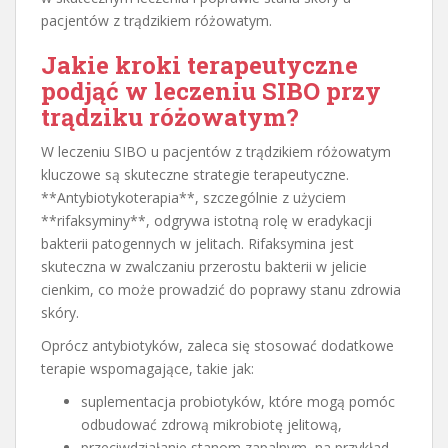
pacjentów z trądzikiem różowatym.
Jakie kroki terapeutyczne
podjąć w leczeniu SIBO przy
trądziku różowatym?
W leczeniu SIBO u pacjentów z trądzikiem różowatym
kluczowe są skuteczne strategie terapeutyczne.
**Antybiotykoterapia**, szczególnie z użyciem
**rifaksyminy**, odgrywa istotną rolę w eradykacji
bakterii patogennych w jelitach. Rifaksymina jest
skuteczna w zwalczaniu przerostu bakterii w jelicie
cienkim, co może prowadzić do poprawy stanu zdrowia
skóry.
Oprócz antybiotyków, zaleca się stosować dodatkowe
terapie wspomagające, takie jak:
suplementacja probiotyków, które mogą pomóc
odbudować zdrową mikrobiotę jelitową,
przeciwdziałanie stanom zapalnym, na przykład