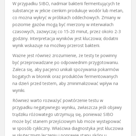
W przypadku SIBO, nadmiar bakterii fermentujących te
substancje w jelicie cienkim produkuje wodór lub metan,
co można wykryć w próbkach oddechowych. Zmiany w
poziomie gazów mogą być mierzony w interwałach
czasowych, zazwyczaj co 15-20 minut, przez około 2-3
godziny. Interpretacja wyników jest kluczowa; dodatni
wynik wskazuje na możliwy przerost bakterii.
Ważne jest również zrozumienie, że testy te powinny
być przeprowadzane po odpowiednim przygotowaniu.
Zaleca się, aby pacjenci unikali spożywania pokarmów
bogatych w błonnik oraz produktów fermentowanych
na dzień przed testem, aby zminimalizować wpływ na
wyniki.
Również warto rozważyć powtórzenie testu w
przypadku negatywnego wyniku, zwłaszcza jeśli objawy
trądziku różowatego utrzymują się, ponieważ SIBO
może być stanem przejściowym lub może występować
w sposób cykliczny. Właściwa diagnostyka jest kluczowa
w skutecznym leczeniu i poprawie stanu skóry u