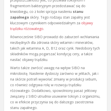
przepuszczalności jelit, co pozwala toksynom i
fragmentom bakteryjnym przedostawać się do
krwiobiegu, co z kolei sprzyja nasileniu
stanu
zapalnego
skóry. Tego rodzaju stan zapalny jest
kluczowym czynnikiem odpowiedzialnym za
objawy
trądziku różowatego
.
Równocześnie SIBO prowadzi do zaburzeń wchłaniania
niezbędnych dla zdrowia skóry witamin i minerałów,
takich jak witamina A, D, B12 oraz cynk. Niedobory tych
składników mogą pogarszać kondycję cery, a także
nasilać objawy trądziku.
Warto także zwrócić uwagę na wpływ SIBO na
mikrobiotę. Nasilenie dysbiozy zarówno w jelitach, jak i
na skórze potrafi wywołać zmiany w produkcji sebum,
co również odgrywa rolę w rozwoju trądziku
różowatego. Dodatkowo, spowolniony pasaż jelitowy
związany z SIBO utrudnia usuwanie toksyn z organizmu,
co w efekcie przyczynia się do dalszego zaostrzenia
stanu zapalnego.