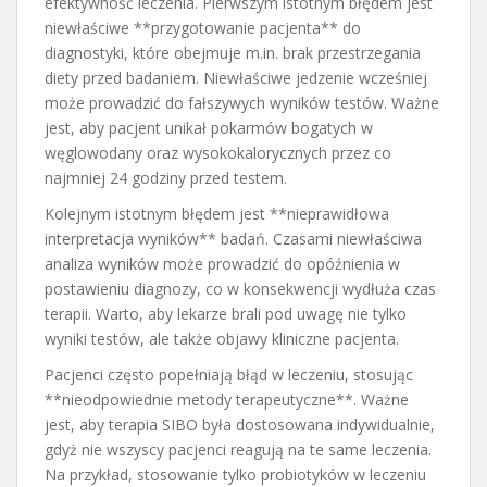
efektywność leczenia. Pierwszym istotnym błędem jest
niewłaściwe **przygotowanie pacjenta** do
diagnostyki, które obejmuje m.in. brak przestrzegania
diety przed badaniem. Niewłaściwe jedzenie wcześniej
może prowadzić do fałszywych wyników testów. Ważne
jest, aby pacjent unikał pokarmów bogatych w
węglowodany oraz wysokokalorycznych przez co
najmniej 24 godziny przed testem.
Kolejnym istotnym błędem jest **nieprawidłowa
interpretacja wyników** badań. Czasami niewłaściwa
analiza wyników może prowadzić do opóźnienia w
postawieniu diagnozy, co w konsekwencji wydłuża czas
terapii. Warto, aby lekarze brali pod uwagę nie tylko
wyniki testów, ale także objawy kliniczne pacjenta.
Pacjenci często popełniają błąd w leczeniu, stosując
**nieodpowiednie metody terapeutyczne**. Ważne
jest, aby terapia SIBO była dostosowana indywidualnie,
gdyż nie wszyscy pacjenci reagują na te same leczenia.
Na przykład, stosowanie tylko probiotyków w leczeniu