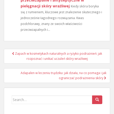
przeciwzapalne i antyseptyczne w
pielęgnacji skóry wrażliwej
Kiedy skóra boryka
się z rumieniem, kluczowe jest znalezienie skutecznego i
jednocześnie łagodnego rozwiązania. Kwas
podchlorawy, znany ze swoich właściwości
przeciwzapalnych i...
Nawigacja
Zapach w kosmetykach naturalnych a ryzyko podrażnień: jak
wpisu
rozpoznać i unikać uczuleń skóry wrażliwej
Adapalen w leczeniu trądziku: jak działa, na co pomaga i jak
ograniczać podrażnienia skóry
Search
for: