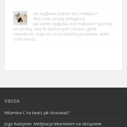
…
Jak wyglądać pięknie bez makijażu?
Kluczowe zasady pielęgnacji
Jak ładnie wyglądać bez makijażu? Sposoby
na zdrową cerę W dzisiejszych czasach, gdzie
naturalność staje się coraz bardziej pożądana, wiele
osób marzy …
URODA
Witamina C na twarz jak stosować?
Joga Radzymin. Medytacja lekarstwem na obciążenie