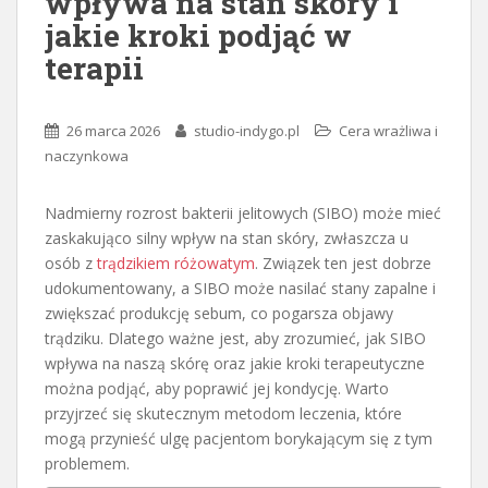
wpływa na stan skóry i
jakie kroki podjąć w
terapii
26 marca 2026
studio-indygo.pl
Cera wrażliwa i
naczynkowa
Nadmierny rozrost bakterii jelitowych (SIBO) może mieć
zaskakująco silny wpływ na stan skóry, zwłaszcza u
osób z
trądzikiem różowatym
. Związek ten jest dobrze
udokumentowany, a SIBO może nasilać stany zapalne i
zwiększać produkcję sebum, co pogarsza objawy
trądziku. Dlatego ważne jest, aby zrozumieć, jak SIBO
wpływa na naszą skórę oraz jakie kroki terapeutyczne
można podjąć, aby poprawić jej kondycję. Warto
przyjrzeć się skutecznym metodom leczenia, które
mogą przynieść ulgę pacjentom borykającym się z tym
problemem.