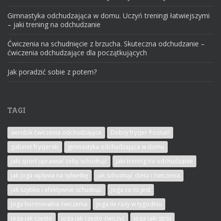
Gimnastyka odchudzająca w domu. Uczyń treningi łatwiejszymi
– jaki trening na odchudzanie
Ćwiczenia na schudnięcie z brzucha. Skuteczna odchudzanie –
ćwiczenia odchudzające dla początkujących
Jak poradzić sobie z potem?
TAGI
aerobik ćwiczenia odchudzające
Dobry fryzjer Poznań
gabinet fryzjerski
gimnastyka odchudzająca w domu
jaki sport uprawiać żeby schudnąć
jaki trening na odchudzanie
jak joga wpływa na sylwetkę
jak schudnąć dieta i ćwiczenia
jak szybko i efektywnie schudnąć
joga co to jest
Joga hormonalna ćwiczenia
joga ile razy w tygodniu
joga jak często
joga jak często ćwiczyć
joga jaki strój