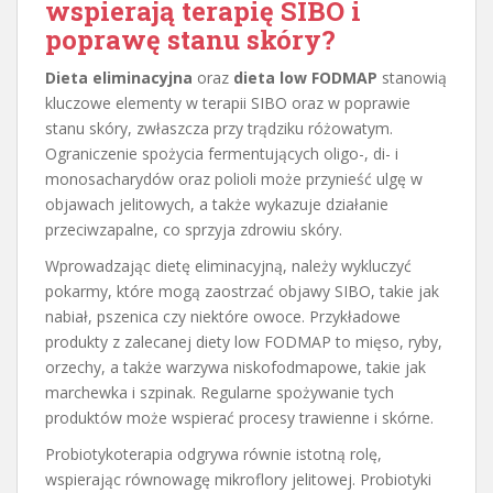
wspierają terapię SIBO i
poprawę stanu skóry?
Dieta eliminacyjna
oraz
dieta low FODMAP
stanowią
kluczowe elementy w terapii SIBO oraz w poprawie
stanu skóry, zwłaszcza przy trądziku różowatym.
Ograniczenie spożycia fermentujących oligo-, di- i
monosacharydów oraz polioli może przynieść ulgę w
objawach jelitowych, a także wykazuje działanie
przeciwzapalne, co sprzyja zdrowiu skóry.
Wprowadzając dietę eliminacyjną, należy wykluczyć
pokarmy, które mogą zaostrzać objawy SIBO, takie jak
nabiał, pszenica czy niektóre owoce. Przykładowe
produkty z zalecanej diety low FODMAP to mięso, ryby,
orzechy, a także warzywa niskofodmapowe, takie jak
marchewka i szpinak. Regularne spożywanie tych
produktów może wspierać procesy trawienne i skórne.
Probiotykoterapia odgrywa równie istotną rolę,
wspierając równowagę mikroflory jelitowej. Probiotyki