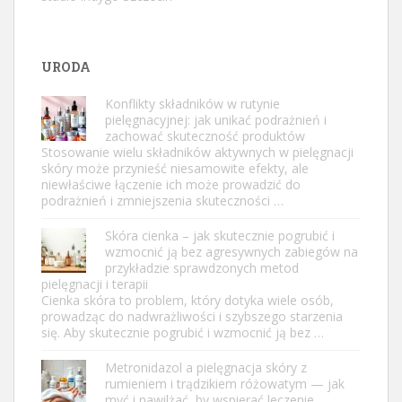
URODA
Konflikty składników w rutynie
pielęgnacyjnej: jak unikać podrażnień i
zachować skuteczność produktów
Stosowanie wielu składników aktywnych w pielęgnacji
skóry może przynieść niesamowite efekty, ale
niewłaściwe łączenie ich może prowadzić do
podrażnień i zmniejszenia skuteczności …
Skóra cienka – jak skutecznie pogrubić i
wzmocnić ją bez agresywnych zabiegów na
przykładzie sprawdzonych metod
pielęgnacji i terapii
Cienka skóra to problem, który dotyka wiele osób,
prowadząc do nadwrażliwości i szybszego starzenia
się. Aby skutecznie pogrubić i wzmocnić ją bez …
Metronidazol a pielęgnacja skóry z
rumieniem i trądzikiem różowatym — jak
myć i nawilżać, by wspierać leczenie