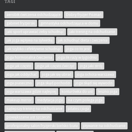
TAGI
aerobik ćwiczenia odchudzające
Dobry fryzjer Poznań
gabinet fryzjerski
gimnastyka odchudzająca w domu
jaki sport uprawiać żeby schudnąć
jaki trening na odchudzanie
jak joga wpływa na sylwetkę
jak schudnąć dieta i ćwiczenia
jak szybko i efektywnie schudnąć
joga co to jest
Joga hormonalna ćwiczenia
joga ile razy w tygodniu
joga jak często
joga jak często ćwiczyć
joga jaki strój
joga jak oddychać
joga jak się ubrać
joga ochota warszawa
joga piaseczno
joga skąd pochodzi
joga skąd się wywodzi
joga warszawa gdzie najlepiej
konturówka do ust
leszno joga
makeup mirror
medytacja joga
na czym polega joga
najlepszy trening na odchudzanie
pilates i joga
powiększanie ust szczecin
profesjonalny salon fryzjerski bielsko biała
pływanie na odchudzanie