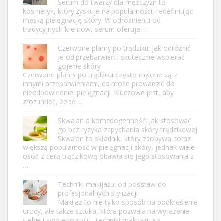
Serum do twarzy dla mężczyzn to
kosmetyk, który zyskuje na popularności, redefiniując
męską pielęgnację skóry. W odróżnieniu od
tradycyjnych kremów, serum oferuje …
Czerwone plamy po trądziku: jak odróżnić
je od przebarwień i skutecznie wspierać
gojenie skóry
Czerwone plamy po trądziku często mylone są z
innymi przebarwieniami, co może prowadzić do
nieodpowiedniej pielęgnacji. Kluczowe jest, aby
zrozumieć, że te …
Skwalan a komedogenność: jak stosować
go bez ryzyka zapychania skóry trądzikowej
Skwalan to składnik, który zdobywa coraz
większą popularność w pielęgnacji skóry, jednak wiele
osób z cerą trądzikową obawia się jego stosowania z
…
Techniki makijażu: od podstaw do
profesjonalnych stylizacji
Makijaż to nie tylko sposób na podkreślenie
urody, ale także sztuka, która pozwala na wyrażenie
siebie i swojego stylu. Techniki makijażu są …